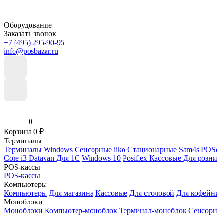
Оборудование
Заказать звонок
+7 (495) 295-90-95
info@posbazar.ru
0
Корзина
0
₽
Терминалы
Терминалы
Windows
Сенсорные
iiko
Стационарные
Sam4s
POSc
Core i3
Datavan
Для 1С
Windows 10
Posiflex
Кассовые
Для розн
POS-кассы
POS-кассы
Компьютеры
Компьютеры
Для магазина
Кассовые
Для столовой
Для кофейн
Моноблоки
Моноблоки
Компьютер-моноблок
Терминал-моноблок
Сенсор