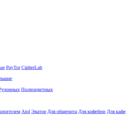
ные
PayTor
CipherLab
льшие
Рулонных
Полноцветных
копителем
Atol
Эватор
Для общепита
Для кофейни
Для кафе