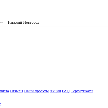
Нижний Новгород
нок
плата
Отзывы
Наши проекты
Акции
FAQ
Сертификаты
е