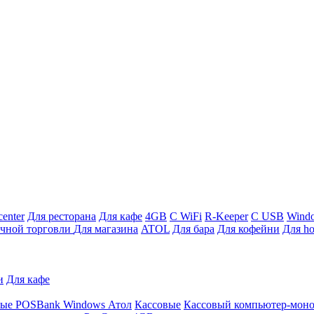
enter
Для ресторана
Для кафе
4GB
С WiFi
R-Keeper
С USB
Wind
ичной торговли
Для магазина
ATOL
Для бара
Для кофейни
Для ho
и
Для кафе
ные
POSBank
Windows
Атол
Кассовые
Кассовый компьютер-мон