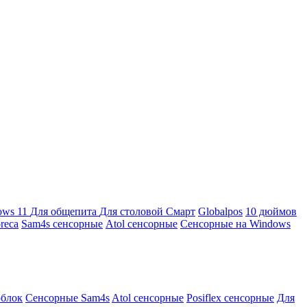
ows 11
Для общепита
Для столовой
Смарт
Globalpos
10 дюймов
reca
Sam4s сенсорные
Atol сенсорные
Сенсорные на Windows
облок
Сенсорные Sam4s
Atol сенсорные
Posiflex сенсорные
Для