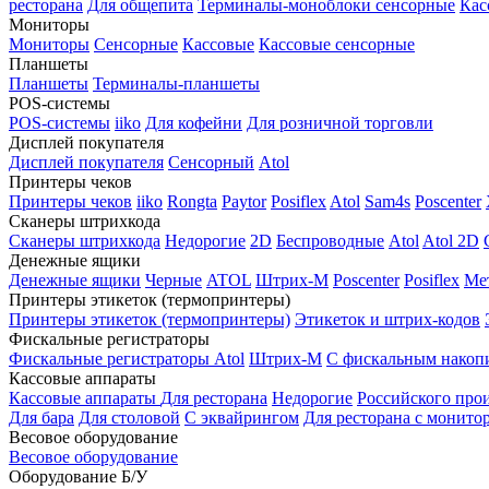
ресторана
Для общепита
Терминалы-моноблоки сенсорные
Кас
Мониторы
Мониторы
Сенсорные
Кассовые
Кассовые сенсорные
Планшеты
Планшеты
Терминалы-планшеты
POS-системы
POS-системы
iiko
Для кофейни
Для розничной торговли
Дисплей покупателя
Дисплей покупателя
Сенсорный
Atol
Принтеры чеков
Принтеры чеков
iiko
Rongta
Paytor
Posiflex
Atol
Sam4s
Poscenter
Сканеры штрихкода
Сканеры штрихкода
Недорогие
2D
Беспроводные
Atol
Atol 2D
Денежные ящики
Денежные ящики
Черные
ATOL
Штрих-М
Poscenter
Posiflex
Ме
Принтеры этикеток (термопринтеры)
Принтеры этикеток (термопринтеры)
Этикеток и штрих-кодов
Фискальные регистраторы
Фискальные регистраторы
Atol
Штрих-М
С фискальным накоп
Кассовые аппараты
Кассовые аппараты
Для ресторана
Недорогие
Российского про
Для бара
Для столовой
С эквайрингом
Для ресторана с монито
Весовое оборудование
Весовое оборудование
Оборудование Б/У