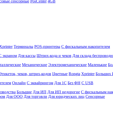
совые сенсорные
PosCenter
4GB
Xprinter
Терминалы
POS-принтеры
С фискальным накопителем
С экраном
Для кассы
Штрих-кода и чеков
Для склада беспровод
таллические
Механические
Электромеханические
Маленькие
Бо
Этикеток, чеков, штрих-кодов
Цветные
Rongta
Xprinter
Больших
ителем
Онлайн
С эквайрингом
Для 1С
Без ФН
С USB
изводства
Большие
Для ИП
Для ИП недорогие
С фискальным на
ром
Для ООО
Для торговли
Для юридческих лиц
Сенсорные