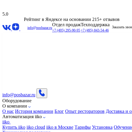
5.0
Рейтинг в Яндексе
на основании 215+ отзывов
Отдел продаж
Техподдержка
Заказать зво
info@posbazar.ru
+7 (495) 295-90-95
+7 (495) 843-54-46
info@posbazar.ru
Оборудование
О компании
О нас
История компании
Блог
Опыт рестораторов
Доставка и о
Автоматизация iiko
iiko
Купить iiko
iiko cloud
iiko в Москве
Тарифы
Установка
Обучени