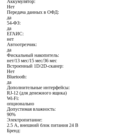
Аккумулятор:
Нет
Передача данных в ОФД:
да
54-ФЗ:
да
ЕГАИС:
нет
Автоотрезчик:
да
Фискальный накопитель:
нет/13 мес/15 мес/36 мес
Встроенный 1D/2D-сканер:
Нет
Bluetooth:
да
Дополнительные интерфейсы:
RJ-12 (для денежного ящика)
Wi-Fi:
опционально
Допустимая влажность:
90%
Электропитание:
2.5 А, внешний блок питания 24 В
Бренд: