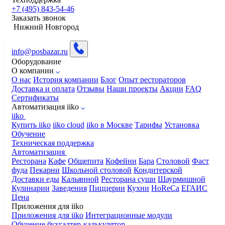
+7 (495) 843-54-46
Заказать звонок
Нижний Новгород
info@posbazar.ru
Оборудование
О компании
О нас
История компании
Блог
Опыт рестораторов
Доставка и оплата
Отзывы
Наши проекты
Акции
FAQ
Сертификаты
Автоматизация iiko
iiko
Купить iiko
iiko cloud
iiko в Москве
Тарифы
Установка
Обучение
Техническая поддержка
Автоматизация
Ресторана
Кафе
Общепита
Кофейни
Бара
Столовой
Фаст
фуда
Пекарни
Школьной столовой
Кондитерской
Доставки еды
Кальянной
Ресторана суши
Шаурмишной
Кулинарии
Заведения
Пиццерии
Кухни
HoReCa
ЕГАИС
Цена
Приложения для iiko
Приложения для iiko
Интеграционные модули
Обучение бухгалтер-калькулятор