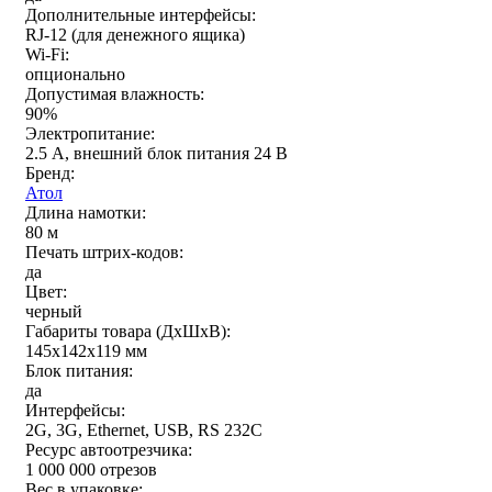
Дополнительные интерфейсы:
RJ-12 (для денежного ящика)
Wi-Fi:
опционально
Допустимая влажность:
90%
Электропитание:
2.5 А, внешний блок питания 24 В
Бренд:
Атол
Длина намотки:
80 м
Печать штрих-кодов:
да
Цвет:
черный
Габариты товара (ДxШxВ):
145х142х119 мм
Блок питания:
да
Интерфейсы:
2G, 3G, Ethernet, USB, RS 232C
Ресурс автоотрезчика:
1 000 000 отрезов
Вес в упаковке: