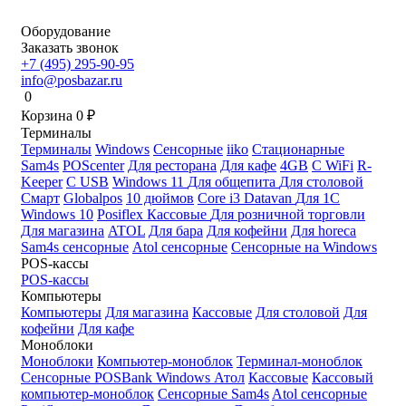
Оборудование
Заказать звонок
+7 (495) 295-90-95
info@posbazar.ru
0
Корзина
0
₽
Терминалы
Терминалы
Windows
Сенсорные
iiko
Стационарные
Sam4s
POScenter
Для ресторана
Для кафе
4GB
С WiFi
R-
Keeper
С USB
Windows 11
Для общепита
Для столовой
Смарт
Globalpos
10 дюймов
Core i3
Datavan
Для 1С
Windows 10
Posiflex
Кассовые
Для розничной торговли
Для магазина
ATOL
Для бара
Для кофейни
Для horeca
Sam4s сенсорные
Atol сенсорные
Сенсорные на Windows
POS-кассы
POS-кассы
Компьютеры
Компьютеры
Для магазина
Кассовые
Для столовой
Для
кофейни
Для кафе
Моноблоки
Моноблоки
Компьютер-моноблок
Терминал-моноблок
Сенсорные
POSBank
Windows
Атол
Кассовые
Кассовый
компьютер-моноблок
Сенсорные Sam4s
Atol сенсорные