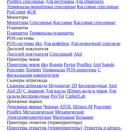
Posiflex сенсорные
Для ресторана
Для общепита
Терминалы-моноблоки сенсорные
Кассовые сенсорные
PosCenter
4GB
Мониторы
Мониторы
Сенсорные
Кассовые
Кассовые сенсорные
Планшеты
Планшеты
Терминалы-планшеты
POS-системы
POS-системы
iiko
Для кофейни
Для розничной торговли
Дисплей покупателя
Дисплей покупателя
Сенсорный
Atol
Принтеры чеков
Принтеры чеков
iiko
Rongta
Paytor
Posiflex
Atol
Sam4s
Poscenter
Xprinter
Терминалы
POS-принтеры
С
фискальным накопителем
Сканеры штрихкода
Сканеры штрихкода
Недорогие
2D
Беспроводные
Atol
Atol 2D
С экраном
Для кассы
Штрих-кода и чеков
Для
склада беспроводные
PayTor
CipherLab
Денежные ящики
Денежные ящики
Черные
ATOL
Штрих-М
Poscenter
Posiflex
Металлические
Механические
Электромеханические
Маленькие
Большие
Принтеры этикеток (термопринтеры)
Принтеры этикеток (термопринтеры)
Этикеток и штрих-