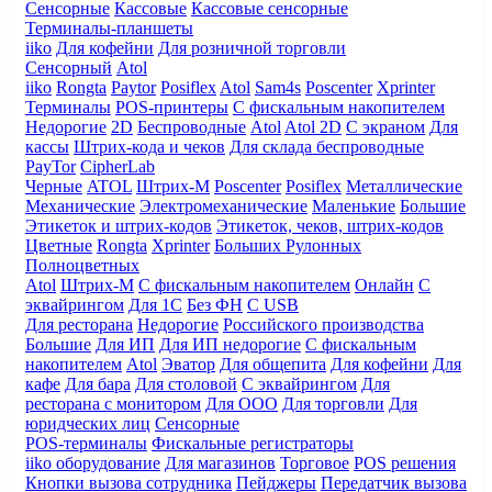
Сенсорные
Кассовые
Кассовые сенсорные
Терминалы-планшеты
iiko
Для кофейни
Для розничной торговли
Сенсорный
Atol
iiko
Rongta
Paytor
Posiflex
Atol
Sam4s
Poscenter
Xprinter
Терминалы
POS-принтеры
С фискальным накопителем
Недорогие
2D
Беспроводные
Atol
Atol 2D
С экраном
Для
кассы
Штрих-кода и чеков
Для склада беспроводные
PayTor
CipherLab
Черные
ATOL
Штрих-М
Poscenter
Posiflex
Металлические
Механические
Электромеханические
Маленькие
Большие
Этикеток и штрих-кодов
Этикеток, чеков, штрих-кодов
Цветные
Rongta
Xprinter
Больших
Рулонных
Полноцветных
Atol
Штрих-М
С фискальным накопителем
Онлайн
С
эквайрингом
Для 1С
Без ФН
С USB
Для ресторана
Недорогие
Российского производства
Большие
Для ИП
Для ИП недорогие
С фискальным
накопителем
Atol
Эватор
Для общепита
Для кофейни
Для
кафе
Для бара
Для столовой
С эквайрингом
Для
ресторана с монитором
Для ООО
Для торговли
Для
юридческих лиц
Сенсорные
POS-терминалы
Фискальные регистраторы
iiko оборудование
Для магазинов
Торговое
POS решения
Кнопки вызова сотрудника
Пейджеры
Передатчик вызова