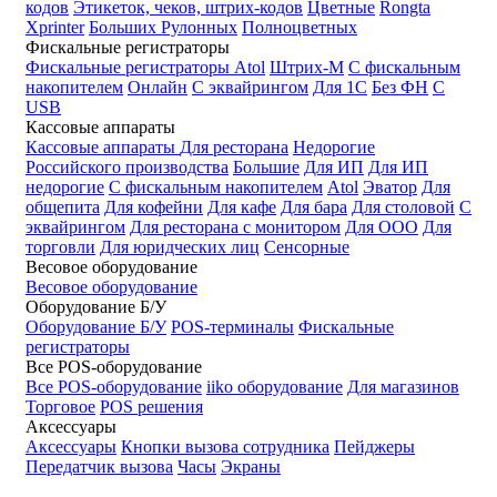
кодов
Этикеток, чеков, штрих-кодов
Цветные
Rongta
Xprinter
Больших
Рулонных
Полноцветных
Фискальные регистраторы
Фискальные регистраторы
Atol
Штрих-М
С фискальным
накопителем
Онлайн
С эквайрингом
Для 1С
Без ФН
С
USB
Кассовые аппараты
Кассовые аппараты
Для ресторана
Недорогие
Российского производства
Большие
Для ИП
Для ИП
недорогие
С фискальным накопителем
Atol
Эватор
Для
общепита
Для кофейни
Для кафе
Для бара
Для столовой
С
эквайрингом
Для ресторана с монитором
Для ООО
Для
торговли
Для юридческих лиц
Сенсорные
Весовое оборудование
Весовое оборудование
Оборудование Б/У
Оборудование Б/У
POS-терминалы
Фискальные
регистраторы
Все POS-оборудование
Все POS-оборудование
iiko оборудование
Для магазинов
Торговое
POS решения
Аксессуары
Аксессуары
Кнопки вызова сотрудника
Пейджеры
Передатчик вызова
Часы
Экраны