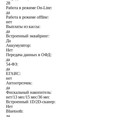
28
Работа в режиме On-Line:
да
Работа в режиме offline:
нет
Выплаты из кассы:
да
Встроенный эквайринг:
Да
Аккумулятор:
Нет
Передача данных в ОФД:
да
54-ФЗ:
да
ЕГАИС:
нет
Автоотрезчик:
да
Фискальный накопитель:
нет/13 мес/15 мес/36 мес
Встроенный 1D/2D-сканер:
Нет
Bluetooth:
да