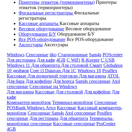
Принтеры этикеток (термопринтеры)
Принтеры
этикеток (термопринтеры)
Фискальные регистраторы
Фискальные
регистраторы
Кассовые аппараты
Кассовые аппараты
Весовое оборудование
Весовое оборудование
Оборудование Б/У
Оборудование Б/У
Все POS-оборудование
Все POS-оборудование
Аксессуары
Аксессуары
Windows
Сенсорные
iiko
Стационарные
Sam4s
POScenter
Для ресторана
Для кафе
4GB
С WiFi
R-Keeper
С USB
Windows 11
Для общепита
Для столовой
Смарт
Globalpos
10 дюймов
Core i3
Datavan
Для 1С
Windows 10
Posiflex
Кассовые
Для розничной торговли
Для магазина
ATOL
Для бара
Для кофейни
Для horeca
Sam4s сенсорные
Atol
сенсорные
Сенсорные на Windows
Для магазина
Кассовые
Для столовой
Для кофейни
Для
кафе
Компьютер-моноблок
Терминал-моноблок
Сенсорные
POSBank
Windows
Атол
Кассовые
Кассовый компьютер-
моноблок
Сенсорные Sam4s
Atol сенсорные
Posiflex
сенсорные
Для ресторана
Для общепита
Терминалы-
моноблоки сенсорные
Кассовые сенсорные
PosCenter
4GB