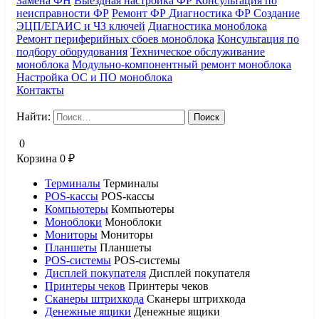
Замена ФН
Выездная настройка ФР
Консультация по
неисправности ФР
Ремонт ФР
Диагностика ФР
Создание
ЭЦП/ЕГАИС и ЧЗ ключей
Диагностика моноблока
Ремонт периферийных сбоев моноблока
Консультация по
подбору оборудования
Техническое обслуживание
моноблока
Модульно-компонентный ремонт моноблока
Настройка ОС и ПО моноблока
Контакты
Найти:
0
Корзина
0
₽
Терминалы
Терминалы
POS-кассы
POS-кассы
Компьютеры
Компьютеры
Моноблоки
Моноблоки
Мониторы
Мониторы
Планшеты
Планшеты
POS-системы
POS-системы
Дисплей покупателя
Дисплей покупателя
Принтеры чеков
Принтеры чеков
Сканеры штрихкода
Сканеры штрихкода
Денежные ящики
Денежные ящики