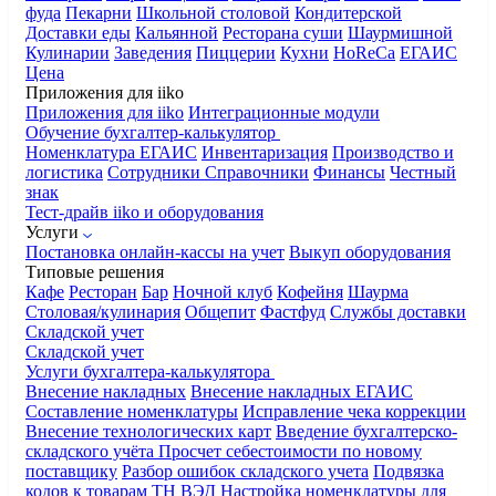
фуда
Пекарни
Школьной столовой
Кондитерской
Доставки еды
Кальянной
Ресторана суши
Шаурмишной
Кулинарии
Заведения
Пиццерии
Кухни
HoReCa
ЕГАИС
Цена
Приложения для iiko
Приложения для iiko
Интеграционные модули
Обучение бухгалтер-калькулятор
Номенклатура
ЕГАИС
Инвентаризация
Производство и
логистика
Сотрудники
Справочники
Финансы
Честный
знак
Тест-драйв iiko и оборудования
Услуги
Постановка онлайн-кассы на учет
Выкуп оборудования
Типовые решения
Кафе
Ресторан
Бар
Ночной клуб
Кофейня
Шаурма
Столовая/кулинария
Общепит
Фастфуд
Службы доставки
Складской учет
Складской учет
Услуги бухгалтера-калькулятора
Внесение накладных
Внесение накладных ЕГАИС
Составление номенклатуры
Исправление чека коррекции
Внесение технологических карт
Введение бухгалтерско-
складского учёта
Просчет себестоимости по новому
поставщику
Разбор ошибок складского учета
Подвязка
кодов к товарам ТН ВЭД
Настройка номенклатуры для