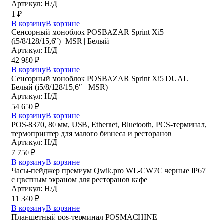
Артикул: Н/Д
1
₽
В корзину
В корзине
Сенсорный моноблок POSBAZAR Sprint Хi5
(i5/8/128/15,6″)+MSR | Белый
Артикул: Н/Д
42 980
₽
В корзину
В корзине
Сенсорный моноблок POSBAZAR Sprint Хi5 DUAL
Белый (i5/8/128/15,6″+ MSR)
Артикул: Н/Д
54 650
₽
В корзину
В корзине
POS-8370, 80 мм, USB, Ethernet, Bluetooth, POS-терминал,
термопринтер для малого бизнеса и ресторанов
Артикул: Н/Д
7 750
₽
В корзину
В корзине
Часы-пейджер премиум Qwik.pro WL-CW7C черные IP67
с цветным экраном для ресторанов кафе
Артикул: Н/Д
11 340
₽
В корзину
В корзине
Планшетный pos-терминал POSMACHINE