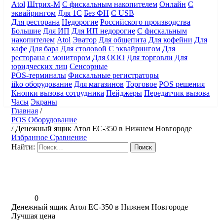
Atol
Штрих-М
С фискальным накопителем
Онлайн
С
эквайрингом
Для 1С
Без ФН
С USB
Для ресторана
Недорогие
Российского производства
Большие
Для ИП
Для ИП недорогие
С фискальным
накопителем
Atol
Эватор
Для общепита
Для кофейни
Для
кафе
Для бара
Для столовой
С эквайрингом
Для
ресторана с монитором
Для ООО
Для торговли
Для
юридческих лиц
Сенсорные
POS-терминалы
Фискальные регистраторы
iiko оборудование
Для магазинов
Торговое
POS решения
Кнопки вызова сотрудника
Пейджеры
Передатчик вызова
Часы
Экраны
Главная
/
POS Оборудование
/
Денежный ящик Атол EC-350 в Нижнем Новгороде
Избранное
Сравнение
Найти:
0
Денежный ящик Атол EC-350 в Нижнем Новгороде
Лучшая цена