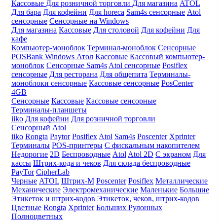
Кассовые
Для розничной торговли
Для магазина
ATOL
Для бара
Для кофейни
Для horeca
Sam4s сенсорные
Atol
сенсорные
Сенсорные на Windows
Для магазина
Кассовые
Для столовой
Для кофейни
Для
кафе
Компьютер-моноблок
Терминал-моноблок
Сенсорные
POSBank
Windows
Атол
Кассовые
Кассовый компьютер-
моноблок
Сенсорные Sam4s
Atol сенсорные
Posiflex
сенсорные
Для ресторана
Для общепита
Терминалы-
моноблоки сенсорные
Кассовые сенсорные
PosCenter
4GB
Сенсорные
Кассовые
Кассовые сенсорные
Терминалы-планшеты
iiko
Для кофейни
Для розничной торговли
Сенсорный
Atol
iiko
Rongta
Paytor
Posiflex
Atol
Sam4s
Poscenter
Xprinter
Терминалы
POS-принтеры
С фискальным накопителем
Недорогие
2D
Беспроводные
Atol
Atol 2D
С экраном
Для
кассы
Штрих-кода и чеков
Для склада беспроводные
PayTor
CipherLab
Черные
ATOL
Штрих-М
Poscenter
Posiflex
Металлические
Механические
Электромеханические
Маленькие
Большие
Этикеток и штрих-кодов
Этикеток, чеков, штрих-кодов
Цветные
Rongta
Xprinter
Больших
Рулонных
Полноцветных