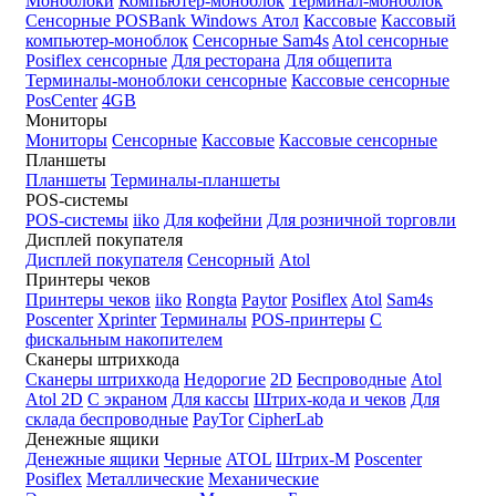
Моноблоки
Компьютер-моноблок
Терминал-моноблок
Сенсорные
POSBank
Windows
Атол
Кассовые
Кассовый
компьютер-моноблок
Сенсорные Sam4s
Atol сенсорные
Posiflex сенсорные
Для ресторана
Для общепита
Терминалы-моноблоки сенсорные
Кассовые сенсорные
PosCenter
4GB
Мониторы
Мониторы
Сенсорные
Кассовые
Кассовые сенсорные
Планшеты
Планшеты
Терминалы-планшеты
POS-системы
POS-системы
iiko
Для кофейни
Для розничной торговли
Дисплей покупателя
Дисплей покупателя
Сенсорный
Atol
Принтеры чеков
Принтеры чеков
iiko
Rongta
Paytor
Posiflex
Atol
Sam4s
Poscenter
Xprinter
Терминалы
POS-принтеры
С
фискальным накопителем
Сканеры штрихкода
Сканеры штрихкода
Недорогие
2D
Беспроводные
Atol
Atol 2D
С экраном
Для кассы
Штрих-кода и чеков
Для
склада беспроводные
PayTor
CipherLab
Денежные ящики
Денежные ящики
Черные
ATOL
Штрих-М
Poscenter
Posiflex
Металлические
Механические