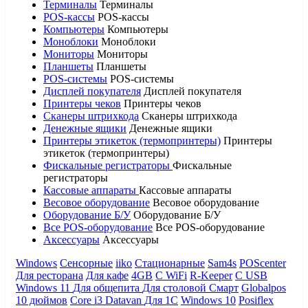
Терминалы
Терминалы
POS-кассы
POS-кассы
Компьютеры
Компьютеры
Моноблоки
Моноблоки
Мониторы
Мониторы
Планшеты
Планшеты
POS-системы
POS-системы
Дисплей покупателя
Дисплей покупателя
Принтеры чеков
Принтеры чеков
Сканеры штрихкода
Сканеры штрихкода
Денежные ящики
Денежные ящики
Принтеры этикеток (термопринтеры)
Принтеры
этикеток (термопринтеры)
Фискальные регистраторы
Фискальные
регистраторы
Кассовые аппараты
Кассовые аппараты
Весовое оборудование
Весовое оборудование
Оборудование Б/У
Оборудование Б/У
Все POS-оборудование
Все POS-оборудование
Аксессуары
Аксессуары
Windows
Сенсорные
iiko
Стационарные
Sam4s
POScenter
Для ресторана
Для кафе
4GB
С WiFi
R-Keeper
С USB
Windows 11
Для общепита
Для столовой
Смарт
Globalpos
10 дюймов
Core i3
Datavan
Для 1С
Windows 10
Posiflex