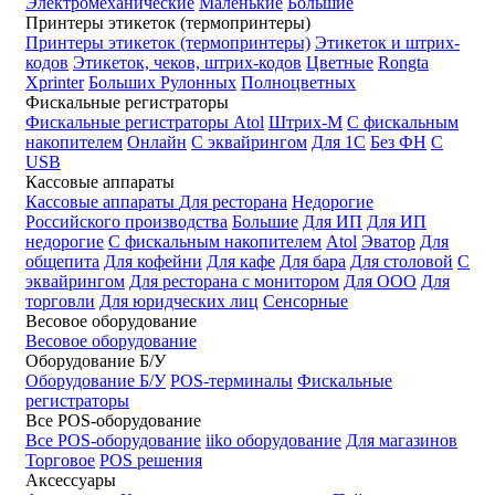
Электромеханические
Маленькие
Большие
Принтеры этикеток (термопринтеры)
Принтеры этикеток (термопринтеры)
Этикеток и штрих-
кодов
Этикеток, чеков, штрих-кодов
Цветные
Rongta
Xprinter
Больших
Рулонных
Полноцветных
Фискальные регистраторы
Фискальные регистраторы
Atol
Штрих-М
С фискальным
накопителем
Онлайн
С эквайрингом
Для 1С
Без ФН
С
USB
Кассовые аппараты
Кассовые аппараты
Для ресторана
Недорогие
Российского производства
Большие
Для ИП
Для ИП
недорогие
С фискальным накопителем
Atol
Эватор
Для
общепита
Для кофейни
Для кафе
Для бара
Для столовой
С
эквайрингом
Для ресторана с монитором
Для ООО
Для
торговли
Для юридческих лиц
Сенсорные
Весовое оборудование
Весовое оборудование
Оборудование Б/У
Оборудование Б/У
POS-терминалы
Фискальные
регистраторы
Все POS-оборудование
Все POS-оборудование
iiko оборудование
Для магазинов
Торговое
POS решения
Аксессуары