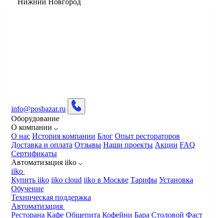
Нижний Новгород
info@posbazar.ru
Оборудование
О компании
О нас
История компании
Блог
Опыт рестораторов
Доставка и оплата
Отзывы
Наши проекты
Акции
FAQ
Сертификаты
Автоматизация iiko
iiko
Купить iiko
iiko cloud
iiko в Москве
Тарифы
Установка
Обучение
Техническая поддержка
Автоматизация
Ресторана
Кафе
Общепита
Кофейни
Бара
Столовой
Фаст