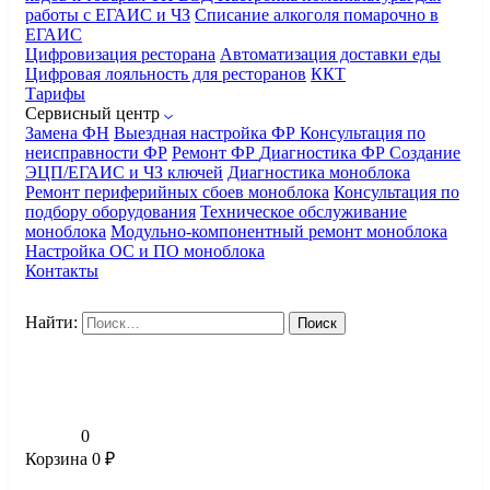
работы с ЕГАИС и ЧЗ
Списание алкоголя помарочно в
ЕГАИС
Цифровизация ресторана
Автоматизация доставки еды
Цифровая лояльность для ресторанов
ККТ
Тарифы
Сервисный центр
Замена ФН
Выездная настройка ФР
Консультация по
неисправности ФР
Ремонт ФР
Диагностика ФР
Создание
ЭЦП/ЕГАИС и ЧЗ ключей
Диагностика моноблока
Ремонт периферийных сбоев моноблока
Консультация по
подбору оборудования
Техническое обслуживание
моноблока
Модульно-компонентный ремонт моноблока
Настройка ОС и ПО моноблока
Контакты
Найти:
0
Корзина
0
₽