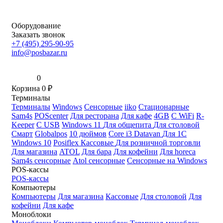
Оборудование
Заказать звонок
+7 (495) 295-90-95
info@posbazar.ru
0
Корзина
0
₽
Терминалы
Терминалы
Windows
Сенсорные
iiko
Стационарные
Sam4s
POScenter
Для ресторана
Для кафе
4GB
С WiFi
R-
Keeper
С USB
Windows 11
Для общепита
Для столовой
Смарт
Globalpos
10 дюймов
Core i3
Datavan
Для 1С
Windows 10
Posiflex
Кассовые
Для розничной торговли
Для магазина
ATOL
Для бара
Для кофейни
Для horeca
Sam4s сенсорные
Atol сенсорные
Сенсорные на Windows
POS-кассы
POS-кассы
Компьютеры
Компьютеры
Для магазина
Кассовые
Для столовой
Для
кофейни
Для кафе
Моноблоки