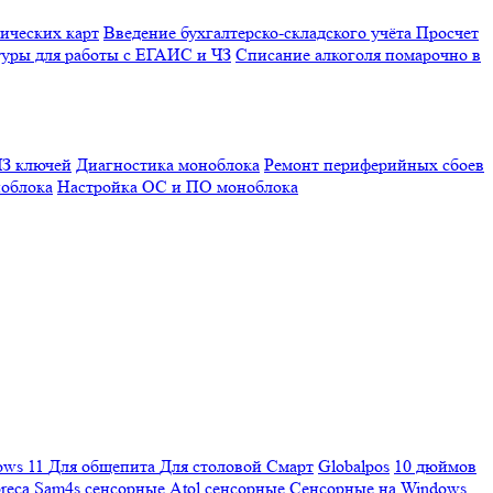
ических карт
Введение бухгалтерско-складского учёта
Просчет
уры для работы с ЕГАИС и ЧЗ
Списание алкоголя помарочно в
З ключей
Диагностика моноблока
Ремонт периферийных сбоев
облока
Настройка ОС и ПО моноблока
ows 11
Для общепита
Для столовой
Смарт
Globalpos
10 дюймов
reca
Sam4s сенсорные
Atol сенсорные
Сенсорные на Windows