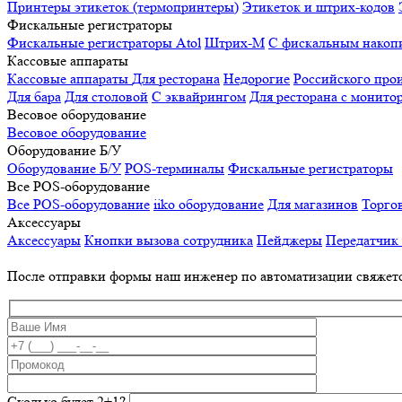
Принтеры этикеток (термопринтеры)
Этикеток и штрих-кодов
Фискальные регистраторы
Фискальные регистраторы
Atol
Штрих-М
С фискальным накоп
Кассовые аппараты
Кассовые аппараты
Для ресторана
Недорогие
Российского про
Для бара
Для столовой
С эквайрингом
Для ресторана с монито
Весовое оборудование
Весовое оборудование
Оборудование Б/У
Оборудование Б/У
POS-терминалы
Фискальные регистраторы
Все POS-оборудование
Все POS-оборудование
iiko оборудование
Для магазинов
Торго
Аксессуары
Аксессуары
Кнопки вызова сотрудника
Пейджеры
Передатчик
После отправки формы наш инженер по автоматизации свяжет
Сколько будет 2+1?