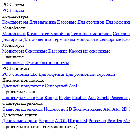
POS-кассы
POS-кассы
Компьютеры
Компьютеры
Для магазина
Кассовые
Для столовой
Для кофейн
Моноблоки
Моноблоки
Компьютер-моноблок
Терминал-моноблок
Сенсор
ресторана
Для общепита
Терминалы-моноблоки сенсорные
Кас
Мониторы
Мониторы
Сенсорные
Кассовые
Кассовые сенсорные
Планшеты
Планшеты
Терминалы-планшеты
POS-системы
POS-системы
iiko
Для кофейни
Для розничной торговли
Дисплей покупателя
Дисплей покупателя
Сенсорный
Atol
Принтеры чеков
Принтеры чеков
iiko
Rongta
Paytor
Posiflex
Atol
Sam4s
Poscenter
Сканеры штрихкода
Сканеры штрихкода
Недорогие
2D
Беспроводные
Atol
Atol 2D
Денежные ящики
Денежные ящики
Черные
ATOL
Штрих-М
Poscenter
Posiflex
Ме
Принтеры этикеток (термопринтеры)