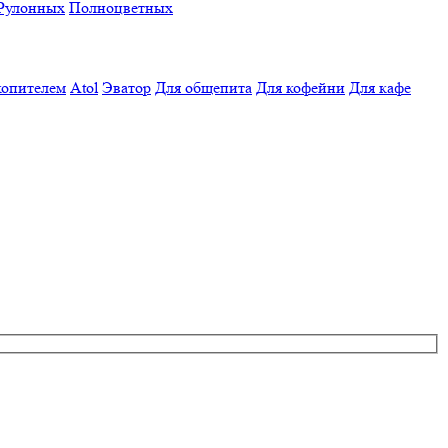
Рулонных
Полноцветных
копителем
Atol
Эватор
Для общепита
Для кофейни
Для кафе