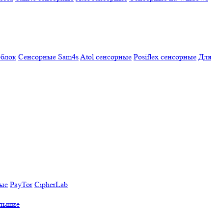
облок
Сенсорные Sam4s
Atol сенсорные
Posiflex сенсорные
Для
ные
PayTor
CipherLab
льшие