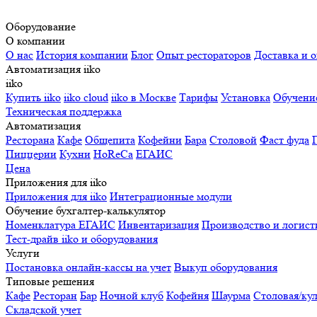
Оборудование
О компании
О нас
История компании
Блог
Опыт рестораторов
Доставка и о
Автоматизация iiko
iiko
Купить iiko
iiko cloud
iiko в Москве
Тарифы
Установка
Обучени
Техническая поддержка
Автоматизация
Ресторана
Кафе
Общепита
Кофейни
Бара
Столовой
Фаст фуда
Пиццерии
Кухни
HoReCa
ЕГАИС
Цена
Приложения для iiko
Приложения для iiko
Интеграционные модули
Обучение бухгалтер-калькулятор
Номенклатура
ЕГАИС
Инвентаризация
Производство и логист
Тест-драйв iiko и оборудования
Услуги
Постановка онлайн-кассы на учет
Выкуп оборудования
Типовые решения
Кафе
Ресторан
Бар
Ночной клуб
Кофейня
Шаурма
Столовая/ку
Складской учет