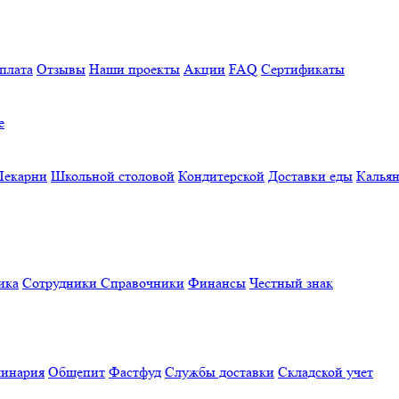
плата
Отзывы
Наши проекты
Акции
FAQ
Сертификаты
е
Пекарни
Школьной столовой
Кондитерской
Доставки еды
Калья
ика
Сотрудники
Справочники
Финансы
Честный знак
линария
Общепит
Фастфуд
Службы доставки
Складской учет