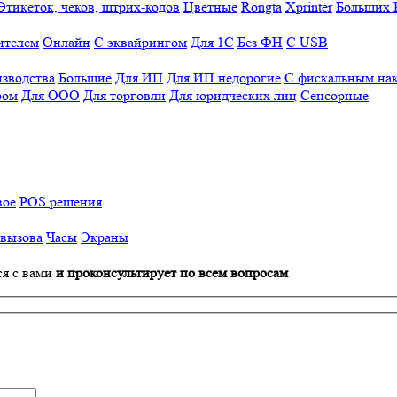
Этикеток, чеков, штрих-кодов
Цветные
Rongta
Xprinter
Больших
ителем
Онлайн
С эквайрингом
Для 1С
Без ФН
С USB
изводства
Большие
Для ИП
Для ИП недорогие
С фискальным на
ром
Для ООО
Для торговли
Для юридческих лиц
Сенсорные
вое
POS решения
 вызова
Часы
Экраны
ся с вами
и проконсультирует по всем вопросам