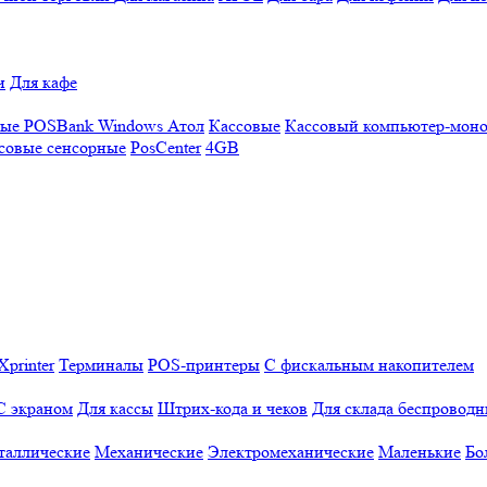
и
Для кафе
ные
POSBank
Windows
Атол
Кассовые
Кассовый компьютер-мон
совые сенсорные
PosCenter
4GB
Xprinter
Терминалы
POS-принтеры
С фискальным накопителем
С экраном
Для кассы
Штрих-кода и чеков
Для склада беспровод
таллические
Механические
Электромеханические
Маленькие
Бо