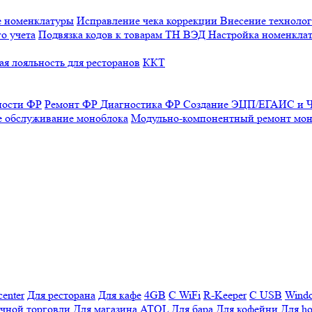
е номенклатуры
Исправление чека коррекции
Внесение технолог
о учета
Подвязка кодов к товарам ТН ВЭД
Настройка номенклат
я лояльность для ресторанов
ККТ
ности ФР
Ремонт ФР
Диагностика ФР
Создание ЭЦП/ЕГАИС и Ч
е обслуживание моноблока
Модульно-компонентный ремонт мон
enter
Для ресторана
Для кафе
4GB
С WiFi
R-Keeper
С USB
Wind
ичной торговли
Для магазина
ATOL
Для бара
Для кофейни
Для ho