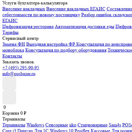
Услуги бухгалтера-калькулятора
Внесение накладных
Внесение накладных ЕГАИС
Составлени
себестоимости по новому поставщику
Разбор ошибок складског
ЕГАИС
Цифровизация ресторана
Автоматизация доставки еды
Цифрова
Тарифы
Сервисный центр
Замена ФН
Выездная настройка ФР
Консультация по неисправ
моноблока
Консультация по подбору оборудования
Техническо
Контакты
Заказать звонок
+7 (495) 295-90-95
info@posbazar.ru
0
Корзина
0
₽
Терминалы
Терминалы
Windows
Сенсорные
iiko
Стационарные
Sam4s
POSc
Core i3
Datavan
Для 1С
Windows 10
Posiflex
Кассовые
Для розн