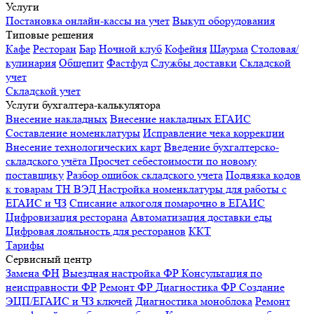
Услуги
Постановка онлайн-кассы на учет
Выкуп оборудования
Типовые решения
Кафе
Ресторан
Бар
Ночной клуб
Кофейня
Шаурма
Столовая/
кулинария
Общепит
Фастфуд
Службы доставки
Складской
учет
Складской учет
Услуги бухгалтера-калькулятора
Внесение накладных
Внесение накладных ЕГАИС
Составление номенклатуры
Исправление чека коррекции
Внесение технологических карт
Введение бухгалтерско-
складского учёта
Просчет себестоимости по новому
поставщику
Разбор ошибок складского учета
Подвязка кодов
к товарам ТН ВЭД
Настройка номенклатуры для работы с
ЕГАИС и ЧЗ
Списание алкоголя помарочно в ЕГАИС
Цифровизация ресторана
Автоматизация доставки еды
Цифровая лояльность для ресторанов
ККТ
Тарифы
Сервисный центр
Замена ФН
Выездная настройка ФР
Консультация по
неисправности ФР
Ремонт ФР
Диагностика ФР
Создание
ЭЦП/ЕГАИС и ЧЗ ключей
Диагностика моноблока
Ремонт