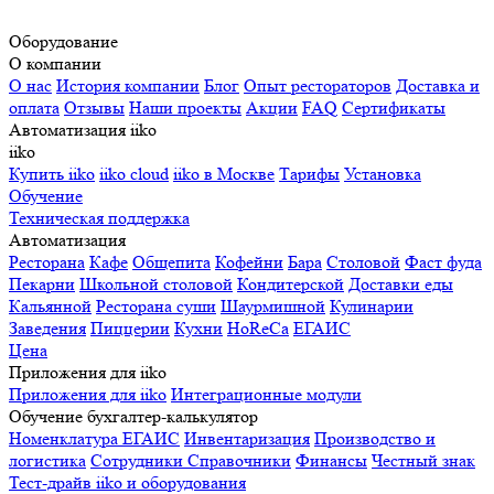
Оборудование
О компании
О нас
История компании
Блог
Опыт рестораторов
Доставка и
оплата
Отзывы
Наши проекты
Акции
FAQ
Сертификаты
Автоматизация iiko
iiko
Купить iiko
iiko cloud
iiko в Москве
Тарифы
Установка
Обучение
Техническая поддержка
Автоматизация
Ресторана
Кафе
Общепита
Кофейни
Бара
Столовой
Фаст фуда
Пекарни
Школьной столовой
Кондитерской
Доставки еды
Кальянной
Ресторана суши
Шаурмишной
Кулинарии
Заведения
Пиццерии
Кухни
HoReCa
ЕГАИС
Цена
Приложения для iiko
Приложения для iiko
Интеграционные модули
Обучение бухгалтер-калькулятор
Номенклатура
ЕГАИС
Инвентаризация
Производство и
логистика
Сотрудники
Справочники
Финансы
Честный знак
Тест-драйв iiko и оборудования