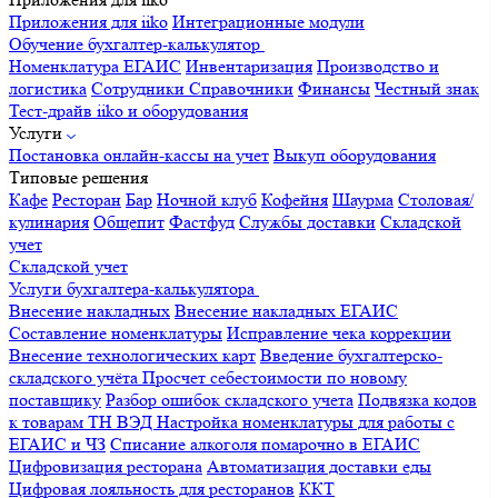
Приложения для iiko
Интеграционные модули
Обучение бухгалтер-калькулятор
Номенклатура
ЕГАИС
Инвентаризация
Производство и
логистика
Сотрудники
Справочники
Финансы
Честный знак
Тест-драйв iiko и оборудования
Услуги
Постановка онлайн-кассы на учет
Выкуп оборудования
Типовые решения
Кафе
Ресторан
Бар
Ночной клуб
Кофейня
Шаурма
Столовая/
кулинария
Общепит
Фастфуд
Службы доставки
Складской
учет
Складской учет
Услуги бухгалтера-калькулятора
Внесение накладных
Внесение накладных ЕГАИС
Составление номенклатуры
Исправление чека коррекции
Внесение технологических карт
Введение бухгалтерско-
складского учёта
Просчет себестоимости по новому
поставщику
Разбор ошибок складского учета
Подвязка кодов
к товарам ТН ВЭД
Настройка номенклатуры для работы с
ЕГАИС и ЧЗ
Списание алкоголя помарочно в ЕГАИС
Цифровизация ресторана
Автоматизация доставки еды
Цифровая лояльность для ресторанов
ККТ