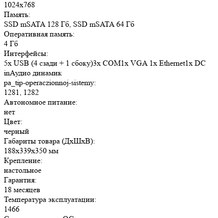
1024x768
Память:
SSD mSATA 128 Гб, SSD mSATA 64 Гб
Оперативная память:
4 Гб
Интерфейсы:
5x USB (4 сзади + 1 сбоку)3x COM1x VGA 1x Ethernet1x DC
inАудио динамик
pa_tip-operaczionnoj-sistemy:
1281, 1282
Автономное питание:
нет
Цвет:
черный
Габариты товара (ДxШxВ):
188x339x350 мм
Крепление:
настольное
Гарантия:
18 месяцев
Температура эксплуатации:
1466