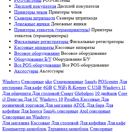
POS-системы
POS-системы
Дисплей покупателя
Дисплей покупателя
Принтеры чеков
Принтеры чеков
Сканеры штрихкода
Сканеры штрихкода
Денежные ящики
Денежные ящики
Принтеры этикеток (термопринтеры)
Принтеры
этикеток (термопринтеры)
Фискальные регистраторы
Фискальные регистраторы
Кассовые аппараты
Кассовые аппараты
Весовое оборудование
Весовое оборудование
Оборудование Б/У
Оборудование Б/У
Все POS-оборудование
Все POS-оборудование
Аксессуары
Аксессуары
Windows
Сенсорные
iiko
Стационарные
Sam4s
POScenter
Для
ресторана
Для кафе
4GB
С WiFi
R-Keeper
С USB
Windows 11
Для общепита
Для столовой
Смарт
Globalpos
10 дюймов
Core
i3
Datavan
Для 1С
Windows 10
Posiflex
Кассовые
Для
розничной торговли
Для магазина
ATOL
Для бара
Для
кофейни
Для horeca
Sam4s сенсорные
Atol сенсорные
Сенсорные на Windows
Для магазина
Кассовые
Для столовой
Для кофейни
Для кафе
Компьютер-моноблок
Терминал-моноблок
Сенсорные