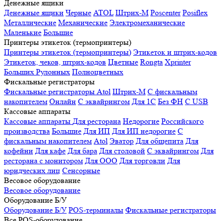
Денежные ящики
Денежные ящики
Черные
ATOL
Штрих-М
Poscenter
Posiflex
Металлические
Механические
Электромеханические
Маленькие
Большие
Принтеры этикеток (термопринтеры)
Принтеры этикеток (термопринтеры)
Этикеток и штрих-кодов
Этикеток, чеков, штрих-кодов
Цветные
Rongta
Xprinter
Больших
Рулонных
Полноцветных
Фискальные регистраторы
Фискальные регистраторы
Atol
Штрих-М
С фискальным
накопителем
Онлайн
С эквайрингом
Для 1С
Без ФН
С USB
Кассовые аппараты
Кассовые аппараты
Для ресторана
Недорогие
Российского
производства
Большие
Для ИП
Для ИП недорогие
С
фискальным накопителем
Atol
Эватор
Для общепита
Для
кофейни
Для кафе
Для бара
Для столовой
С эквайрингом
Для
ресторана с монитором
Для ООО
Для торговли
Для
юридческих лиц
Сенсорные
Весовое оборудование
Весовое оборудование
Оборудование Б/У
Оборудование Б/У
POS-терминалы
Фискальные регистраторы
Все POS-оборудование