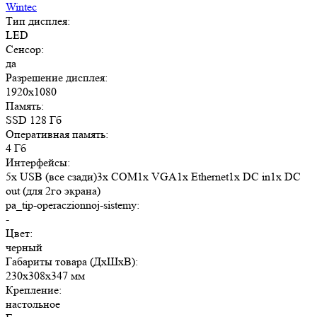
Wintec
Тип дисплея:
LED
Сенсор:
да
Разрешение дисплея:
1920x1080
Память:
SSD 128 Гб
Оперативная память:
4 Гб
Интерфейсы:
5x USB (все сзади)3x COM1x VGA1x Ethernet1x DC in1x DC
out (для 2го экрана)
pa_tip-operaczionnoj-sistemy:
-
Цвет:
черный
Габариты товара (ДxШxВ):
230x308x347 мм
Крепление:
настольное