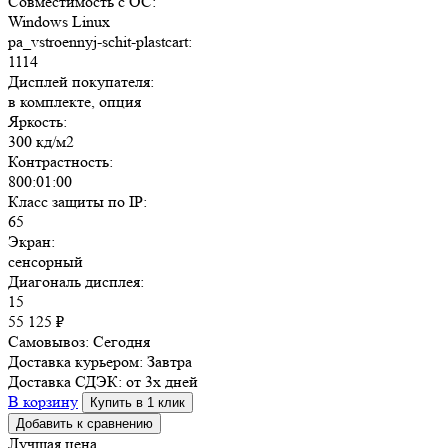
Совместимость с ОС:
Windows Linux
pa_vstroennyj-schit-plastcart:
1114
Дисплей покупателя:
в комплекте, опция
Яркость:
300 кд/м2
Контрастность:
800:01:00
Класс защиты по IP:
65
Экран:
сенсорный
Диагональ дисплея:
15
55 125
₽
Самовывоз:
Сегодня
Доставка курьером:
Завтра
Доставка СДЭК:
от 3х дней
В корзину
Купить в 1 клик
Добавить к сравнению
Лучшая цена