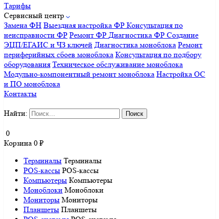
Тарифы
Сервисный центр
Замена ФН
Выездная настройка ФР
Консультация по
неисправности ФР
Ремонт ФР
Диагностика ФР
Создание
ЭЦП/ЕГАИС и ЧЗ ключей
Диагностика моноблока
Ремонт
периферийных сбоев моноблока
Консультация по подбору
оборудования
Техническое обслуживание моноблока
Модульно-компонентный ремонт моноблока
Настройка ОС
и ПО моноблока
Контакты
Найти:
0
Корзина
0
₽
Терминалы
Терминалы
POS-кассы
POS-кассы
Компьютеры
Компьютеры
Моноблоки
Моноблоки
Мониторы
Мониторы
Планшеты
Планшеты