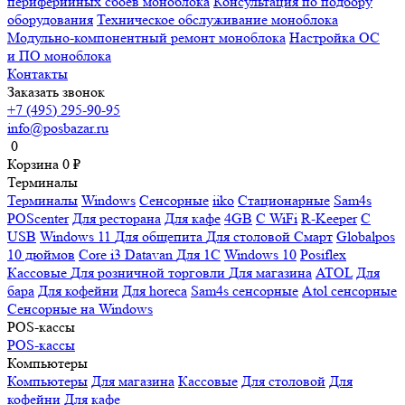
периферийных сбоев моноблока
Консультация по подбору
оборудования
Техническое обслуживание моноблока
Модульно-компонентный ремонт моноблока
Настройка ОС
и ПО моноблока
Контакты
Заказать звонок
+7 (495) 295-90-95
info@posbazar.ru
0
Корзина
0
₽
Терминалы
Терминалы
Windows
Сенсорные
iiko
Стационарные
Sam4s
POScenter
Для ресторана
Для кафе
4GB
С WiFi
R-Keeper
С
USB
Windows 11
Для общепита
Для столовой
Смарт
Globalpos
10 дюймов
Core i3
Datavan
Для 1С
Windows 10
Posiflex
Кассовые
Для розничной торговли
Для магазина
ATOL
Для
бара
Для кофейни
Для horeca
Sam4s сенсорные
Atol сенсорные
Сенсорные на Windows
POS-кассы
POS-кассы
Компьютеры
Компьютеры
Для магазина
Кассовые
Для столовой
Для
кофейни
Для кафе