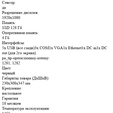
Сенсор:
да
Разрешение дисплея:
1920x1080
Память:
SSD 128 Гб
Оперативная память:
4 Гб
Интерфейсы:
5x USB (все сзади)3x COM1x VGA1x Ethernet1x DC in1x DC
out (для 2го экрана)
pa_tip-operaczionnoj-sistemy:
1281, 1282
Цвет:
черный
Габариты товара (ДxШxВ):
230x308x347 мм
Крепление:
настольное
Гарантия:
18 месяцев
Температура эксплуатации: