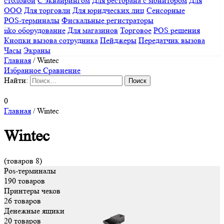
столовой
С эквайрингом
Для ресторана с монитором
Для
ООО
Для торговли
Для юридческих лиц
Сенсорные
POS-терминалы
Фискальные регистраторы
iiko оборудование
Для магазинов
Торговое
POS решения
Кнопки вызова сотрудника
Пейджеры
Передатчик вызова
Часы
Экраны
Главная
/
Wintec
Избранное
Сравнение
Найти:
0
Главная
/
Wintec
Wintec
(товаров 8)
Pos-терминалы
190 товаров
Принтеры чеков
26 товаров
Денежные ящики
20 товаров