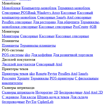
Моноблоки
Моноблоки
Компьютер-моноблок
Терминал-моноблок
Сенсорные
POSBank
Windows
Атол
Кассовые
Кассовый
компьютер-моноблок
Сенсорные Sam4s
Atol сенсорные
Posiflex сенсорные
Для ресторана
Для общепита
Терминалы-
моноблоки сенсорные
Кассовые сенсорные
PosCenter
4GB
Мониторы
Мониторы
Сенсорные
Кассовые
Кассовые сенсорные
Планшеты
Планшеты
Терминалы-планшеты
POS-системы
POS-системы
iiko
Для кофейни
Для розничной торговли
Дисплей покупателя
Дисплей покупателя
Сенсорный
Atol
Принтеры чеков
Принтеры чеков
iiko
Rongta
Paytor
Posiflex
Atol
Sam4s
Poscenter
Xprinter
Терминалы
POS-принтеры
С фискальным
накопителем
Сканеры штрихкода
Сканеры штрихкода
Недорогие
2D
Беспроводные
Atol
Atol 2D
С экраном
Для кассы
Штрих-кода и чеков
Для склада
беспроводные
PayTor
CipherLab