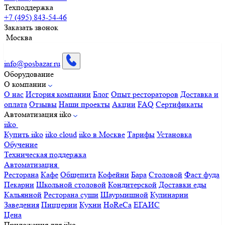
Техподдержка
+7 (495) 843-54-46
Заказать звонок
Москва
info@posbazar.ru
Оборудование
О компании
О нас
История компании
Блог
Опыт рестораторов
Доставка и
оплата
Отзывы
Наши проекты
Акции
FAQ
Сертификаты
Автоматизация iiko
iiko
Купить iiko
iiko cloud
iiko в Москве
Тарифы
Установка
Обучение
Техническая поддержка
Автоматизация
Ресторана
Кафе
Общепита
Кофейни
Бара
Столовой
Фаст фуда
Пекарни
Школьной столовой
Кондитерской
Доставки еды
Кальянной
Ресторана суши
Шаурмишной
Кулинарии
Заведения
Пиццерии
Кухни
HoReCa
ЕГАИС
Цена
Приложения для iiko