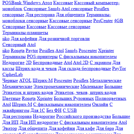
POSBank
Windows
Атол
Кассовые
Кассовый компьютер-
моноблок
Сенсорные Sam4s
Atol сенсорные
Posiflex
сенсорные
Для ресторана
Для общепита
Терминалы-
моноблоки сенсорные
Кассовые сенсорные
PosCenter
4GB
Сенсорные
Кассовые
Кассовые сенсорные
Терминалы-планшеты
iiko
Для кофейни
Для розничной торговли
Сенсорный
Atol
iiko
Rongta
Paytor
Posiflex
Atol
Sam4s
Poscenter
Xprinter
Терминалы
POS-принтеры
С фискальным накопителем
Недорогие
2D
Беспроводные
Atol
Atol 2D
С экраном
Для
кассы
Штрих-кода и чеков
Для склада беспроводные
PayTor
CipherLab
Черные
ATOL
Штрих-М
Poscenter
Posiflex
Металлические
Механические
Электромеханические
Маленькие
Большие
Этикеток и штрих-кодов
Этикеток, чеков, штрих-кодов
Цветные
Rongta
Xprinter
Больших
Рулонных
Полноцветных
Atol
Штрих-М
С фискальным накопителем
Онлайн
С
эквайрингом
Для 1С
Без ФН
С USB
Для ресторана
Недорогие
Российского производства
Большие
Для ИП
Для ИП недорогие
С фискальным накопителем
Atol
Эватор
Для общепита
Для кофейни
Для кафе
Для бара
Для