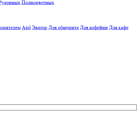
Рулонных
Полноцветных
копителем
Atol
Эватор
Для общепита
Для кофейни
Для кафе