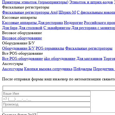
Принтеры этикеток (термопринтеры)
Этикеток и штрих-кодов
Фискальные регистраторы
Фискальные регистраторы
Atol
Штрих-М
С фискальным накоп
Кассовые аппараты
Кассовые аппараты
Для ресторана
Недорогие
Российского про
Для бара
Для столовой
С эквайрингом
Для ресторана с монито
Весовое оборудование
Весовое оборудование
Оборудование Б/У
Оборудование Б/У
POS-терминалы
Фискальные регистраторы
Все POS-оборудование
Все POS-оборудование
iiko оборудование
Для магазинов
Торго
Аксессуары
Аксессуары
Кнопки вызова сотрудника
Пейджеры
Передатчик
После отправки формы наш инженер по автоматизации свяжет
Сколько будет 2+1?