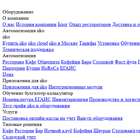
Оборудование
О компании
О нас
История компании
Блог
Опыт рестораторов
Доставка и о
Автоматизация iiko
iiko
Купить iiko
iiko cloud
iiko в Москве
Тарифы
Установка
Обучени
Техническая поддержка
Автоматизация
Ресторана
Кафе
Общепита
Кофейни
Бара
Столовой
Фаст фуда
Пиццерии
Кухни
HoReCa
ЕГАИС
Цена
Приложения для iiko
Приложения для iiko
Интеграционные модули
Обучение бухгалтер-калькулятор
Номенклатура
ЕГАИС
Инвентаризация
Производство и логист
Тест-драйв iiko и оборудования
Услуги
Постановка онлайн-кассы на учет
Выкуп оборудования
Типовые решения
Кафе
Ресторан
Бар
Ночной клуб
Кофейня
Шаурма
Столовая/ку
Складской учет