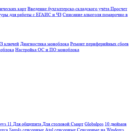
ических карт
Введение бухгалтерско-складского учёта
Просчет
уры для работы с ЕГАИС и ЧЗ
Списание алкоголя помарочно в
З ключей
Диагностика моноблока
Ремонт периферийных сбоев
облока
Настройка ОС и ПО моноблока
ows 11
Для общепита
Для столовой
Смарт
Globalpos
10 дюймов
reca
Sam4s сенсорные
Atol сенсорные
Сенсорные на Windows