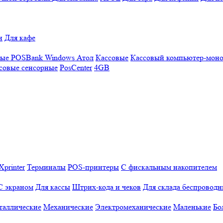
и
Для кафе
ные
POSBank
Windows
Атол
Кассовые
Кассовый компьютер-мон
совые сенсорные
PosCenter
4GB
Xprinter
Терминалы
POS-принтеры
С фискальным накопителем
С экраном
Для кассы
Штрих-кода и чеков
Для склада беспровод
таллические
Механические
Электромеханические
Маленькие
Бо