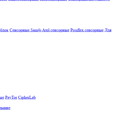
облок
Сенсорные Sam4s
Atol сенсорные
Posiflex сенсорные
Для
ные
PayTor
CipherLab
льшие