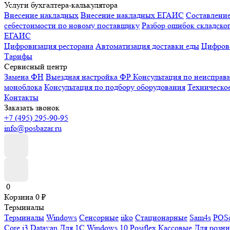
Услуги бухгалтера-калькулятора
Внесение накладных
Внесение накладных ЕГАИС
Составлени
себестоимости по новому поставщику
Разбор ошибок складског
ЕГАИС
Цифровизация ресторана
Автоматизация доставки еды
Цифрова
Тарифы
Сервисный центр
Замена ФН
Выездная настройка ФР
Консультация по неисправ
моноблока
Консультация по подбору оборудования
Техническо
Контакты
Заказать звонок
+7 (495) 295-90-95
info@posbazar.ru
0
Корзина
0
₽
Терминалы
Терминалы
Windows
Сенсорные
iiko
Стационарные
Sam4s
POSc
Core i3
Datavan
Для 1С
Windows 10
Posiflex
Кассовые
Для розн