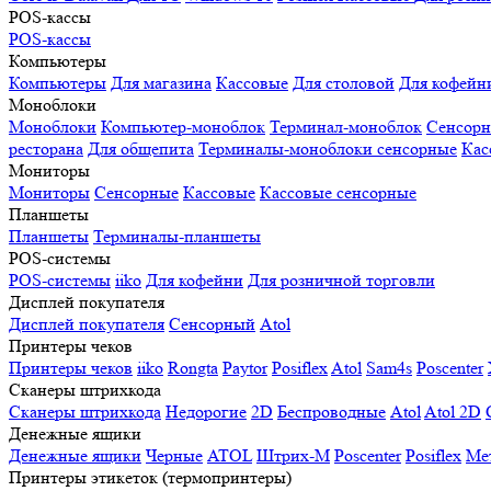
POS-кассы
POS-кассы
Компьютеры
Компьютеры
Для магазина
Кассовые
Для столовой
Для кофейн
Моноблоки
Моноблоки
Компьютер-моноблок
Терминал-моноблок
Сенсор
ресторана
Для общепита
Терминалы-моноблоки сенсорные
Кас
Мониторы
Мониторы
Сенсорные
Кассовые
Кассовые сенсорные
Планшеты
Планшеты
Терминалы-планшеты
POS-системы
POS-системы
iiko
Для кофейни
Для розничной торговли
Дисплей покупателя
Дисплей покупателя
Сенсорный
Atol
Принтеры чеков
Принтеры чеков
iiko
Rongta
Paytor
Posiflex
Atol
Sam4s
Poscenter
Сканеры штрихкода
Сканеры штрихкода
Недорогие
2D
Беспроводные
Atol
Atol 2D
Денежные ящики
Денежные ящики
Черные
ATOL
Штрих-М
Poscenter
Posiflex
Ме
Принтеры этикеток (термопринтеры)