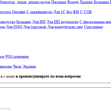
Этикеток, чеков, штрих-кодов
Цветные
Rongta
Xprinter
Больших
ителем
Онлайн
С эквайрингом
Для 1С
Без ФН
С USB
изводства
Большие
Для ИП
Для ИП недорогие
С фискальным на
ром
Для ООО
Для торговли
Для юридческих лиц
Сенсорные
вое
POS решения
 вызова
Часы
Экраны
ся с вами
и проконсультирует по всем вопросам