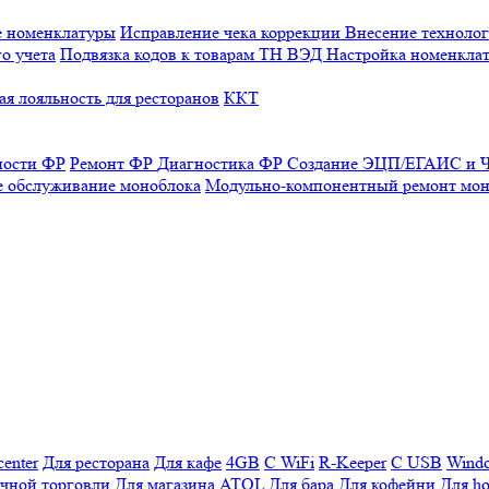
е номенклатуры
Исправление чека коррекции
Внесение технолог
о учета
Подвязка кодов к товарам ТН ВЭД
Настройка номенклат
я лояльность для ресторанов
ККТ
ности ФР
Ремонт ФР
Диагностика ФР
Создание ЭЦП/ЕГАИС и Ч
е обслуживание моноблока
Модульно-компонентный ремонт мон
enter
Для ресторана
Для кафе
4GB
С WiFi
R-Keeper
С USB
Wind
ичной торговли
Для магазина
ATOL
Для бара
Для кофейни
Для ho