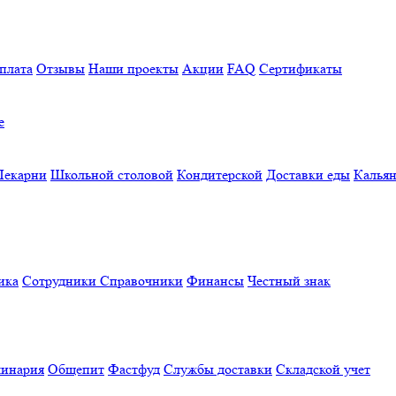
плата
Отзывы
Наши проекты
Акции
FAQ
Сертификаты
е
Пекарни
Школьной столовой
Кондитерской
Доставки еды
Калья
ика
Сотрудники
Справочники
Финансы
Честный знак
линария
Общепит
Фастфуд
Службы доставки
Складской учет