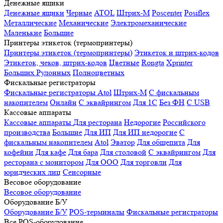
Денежные ящики
Денежные ящики
Черные
ATOL
Штрих-М
Poscenter
Posiflex
Металлические
Механические
Электромеханические
Маленькие
Большие
Принтеры этикеток (термопринтеры)
Принтеры этикеток (термопринтеры)
Этикеток и штрих-кодов
Этикеток, чеков, штрих-кодов
Цветные
Rongta
Xprinter
Больших
Рулонных
Полноцветных
Фискальные регистраторы
Фискальные регистраторы
Atol
Штрих-М
С фискальным
накопителем
Онлайн
С эквайрингом
Для 1С
Без ФН
С USB
Кассовые аппараты
Кассовые аппараты
Для ресторана
Недорогие
Российского
производства
Большие
Для ИП
Для ИП недорогие
С
фискальным накопителем
Atol
Эватор
Для общепита
Для
кофейни
Для кафе
Для бара
Для столовой
С эквайрингом
Для
ресторана с монитором
Для ООО
Для торговли
Для
юридческих лиц
Сенсорные
Весовое оборудование
Весовое оборудование
Оборудование Б/У
Оборудование Б/У
POS-терминалы
Фискальные регистраторы
Все POS-оборудование