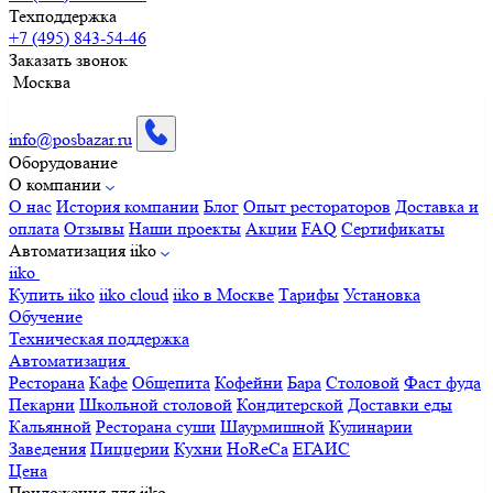
Техподдержка
+7 (495) 843-54-46
Заказать звонок
Москва
info@posbazar.ru
Оборудование
О компании
О нас
История компании
Блог
Опыт рестораторов
Доставка и
оплата
Отзывы
Наши проекты
Акции
FAQ
Сертификаты
Автоматизация iiko
iiko
Купить iiko
iiko cloud
iiko в Москве
Тарифы
Установка
Обучение
Техническая поддержка
Автоматизация
Ресторана
Кафе
Общепита
Кофейни
Бара
Столовой
Фаст фуда
Пекарни
Школьной столовой
Кондитерской
Доставки еды
Кальянной
Ресторана суши
Шаурмишной
Кулинарии
Заведения
Пиццерии
Кухни
HoReCa
ЕГАИС
Цена
Приложения для iiko