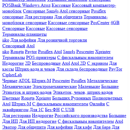
POSBank
Windows
Атол
Кассовые
Кассовый компьютер-
моноблок
Сенсорные Sam4s
Atol сенсорные
Posiflex
сенсорные
Для ресторана
Для общепита
Терминалы-
моноблоки сенсорные
Кассовые сенсорные
PosCenter
4GB
Сенсорные
Кассовые
Кассовые сенсорные
Терминалы-планшеты
iiko
Для кофейни
Для розничной торговли
Сенсорный
Atol
iiko
Rongta
Paytor
Posiflex
Atol
Sam4s
Poscenter
Xprinter
Терминалы
POS-принтеры
С фискальным накопителем
Недорогие
2D
Беспроводные
Atol
Atol 2D
С экраном
Для
кассы
Штрих-кода и чеков
Для склада беспроводные
PayTor
CipherLab
Черные
ATOL
Штрих-М
Poscenter
Posiflex
Металлические
Механические
Электромеханические
Маленькие
Большие
Этикеток и штрих-кодов
Этикеток, чеков, штрих-кодов
Цветные
Rongta
Xprinter
Больших
Рулонных
Полноцветных
Atol
Штрих-М
С фискальным накопителем
Онлайн
С
эквайрингом
Для 1С
Без ФН
С USB
Для ресторана
Недорогие
Российского производства
Большие
Для ИП
Для ИП недорогие
С фискальным накопителем
Atol
Эватор
Для общепита
Для кофейни
Для кафе
Для бара
Для