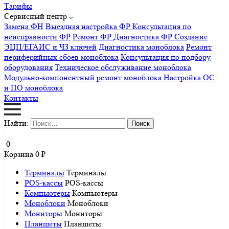
Тарифы
Сервисный центр
Замена ФН
Выездная настройка ФР
Консультация по
неисправности ФР
Ремонт ФР
Диагностика ФР
Создание
ЭЦП/ЕГАИС и ЧЗ ключей
Диагностика моноблока
Ремонт
периферийных сбоев моноблока
Консультация по подбору
оборудования
Техническое обслуживание моноблока
Модульно-компонентный ремонт моноблока
Настройка ОС
и ПО моноблока
Контакты
Найти:
0
Корзина
0
₽
Терминалы
Терминалы
POS-кассы
POS-кассы
Компьютеры
Компьютеры
Моноблоки
Моноблоки
Мониторы
Мониторы
Планшеты
Планшеты