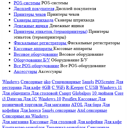
POS-системы
POS-системы
Дисплей покупателя
Дисплей покупателя
Принтеры чеков
Принтеры чеков
Сканеры штрихкода
Сканеры штрихкода
Денежные ящики
Денежные ящики
Принтеры этикеток (термопринтеры)
Принтеры
этикеток (термопринтеры)
Фискальные регистраторы
Фискальные регистраторы
Кассовые аппараты
Кассовые аппараты
Весовое оборудование
Весовое оборудование
Оборудование Б/У
Оборудование Б/У
Все POS-оборудование
Все POS-оборудование
Аксессуары
Аксессуары
Windows
Сенсорные
iiko
Стационарные
Sam4s
POScenter
Для
ресторана
Для кафе
4GB
С WiFi
R-Keeper
С USB
Windows 11
Для общепита
Для столовой
Смарт
Globalpos
10 дюймов
Core
i3
Datavan
Для 1С
Windows 10
Posiflex
Кассовые
Для
розничной торговли
Для магазина
ATOL
Для бара
Для
кофейни
Для horeca
Sam4s сенсорные
Atol сенсорные
Сенсорные на Windows
Для магазина
Кассовые
Для столовой
Для кофейни
Для кафе
Компьютер-моноблок
Терминал-моноблок
Сенсорные