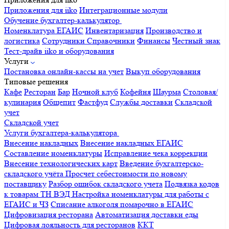
Приложения для iiko
Интеграционные модули
Обучение бухгалтер-калькулятор
Номенклатура
ЕГАИС
Инвентаризация
Производство и
логистика
Сотрудники
Справочники
Финансы
Честный знак
Тест-драйв iiko и оборудования
Услуги
Постановка онлайн-кассы на учет
Выкуп оборудования
Типовые решения
Кафе
Ресторан
Бар
Ночной клуб
Кофейня
Шаурма
Столовая/
кулинария
Общепит
Фастфуд
Службы доставки
Складской
учет
Складской учет
Услуги бухгалтера-калькулятора
Внесение накладных
Внесение накладных ЕГАИС
Составление номенклатуры
Исправление чека коррекции
Внесение технологических карт
Введение бухгалтерско-
складского учёта
Просчет себестоимости по новому
поставщику
Разбор ошибок складского учета
Подвязка кодов
к товарам ТН ВЭД
Настройка номенклатуры для работы с
ЕГАИС и ЧЗ
Списание алкоголя помарочно в ЕГАИС
Цифровизация ресторана
Автоматизация доставки еды
Цифровая лояльность для ресторанов
ККТ