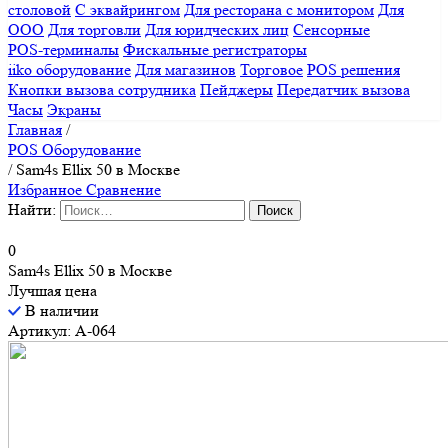
столовой
С эквайрингом
Для ресторана с монитором
Для
ООО
Для торговли
Для юридческих лиц
Сенсорные
POS-терминалы
Фискальные регистраторы
iiko оборудование
Для магазинов
Торговое
POS решения
Кнопки вызова сотрудника
Пейджеры
Передатчик вызова
Часы
Экраны
Главная
/
POS Оборудование
/
Sam4s Ellix 50 в Москве
Избранное
Сравнение
Найти:
0
Sam4s Ellix 50 в Москве
Лучшая цена
В наличии
Артикул: A-064