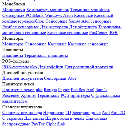
Моноблоки
Моноблоки
Компьютер-моноблок
Терминал-моноблок
Сенсорные
POSBank
Windows
Атол
Кассовые
Кассовый
компьютер-моноблок
Сенсорные Sam4s
Atol сенсорные
Posiflex сенсорные
Для ресторана
Для общепита
Терминалы-
моноблоки сенсорные
Кассовые сенсорные
PosCenter
4GB
Мониторы
Мониторы
Сенсорные
Кассовые
Кассовые сенсорные
Планшеты
Планшеты
Терминалы-планшеты
POS-системы
POS-системы
iiko
Для кофейни
Для розничной торговли
Дисплей покупателя
Дисплей покупателя
Сенсорный
Atol
Принтеры чеков
Принтеры чеков
iiko
Rongta
Paytor
Posiflex
Atol
Sam4s
Poscenter
Xprinter
Терминалы
POS-принтеры
С фискальным
накопителем
Сканеры штрихкода
Сканеры штрихкода
Недорогие
2D
Беспроводные
Atol
Atol 2D
С экраном
Для кассы
Штрих-кода и чеков
Для склада
беспроводные
PayTor
CipherLab