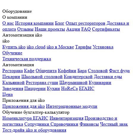
Оборудование
О компании
О нас
История компании
Блог
Опыт рестораторов
Доставка и
оплата
Отзывы
Наши проекты
Акции
FAQ
Сертификаты
Автоматизация iiko
iiko
Купить iiko
iiko cloud
iiko в Москве
Тарифы
Установка
Обучение
Техническая поддержка
Автоматизация
Ресторана
Кафе
Общепита
Кофейни
Бара
Столовой
Фаст фуда
Пекарни
Школьной столовой
Кондитерской
Доставки еды
Кальянной
Ресторана суши
Шаурмишной
Кулинарии
Заведения
Пиццерии
Кухни
HoReCa
ЕГАИС
Цена
Приложения для iiko
Приложения для iiko
Интеграционные модули
Обучение бухгалтер-калькулятор
Номенклатура
ЕГАИС
Инвентаризация
Производство и
логистика
Сотрудники
Справочники
Финансы
Честный знак
Тест-драйв iiko и оборудования