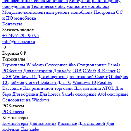
периферийных сбоев моноблока
Консультация по подбору
оборудования
Техническое обслуживание моноблока
Модульно-компонентный ремонт моноблока
Настройка ОС
и ПО моноблока
Контакты
Заказать звонок
+7 (495) 295-90-95
info@posbazar.ru
0
Корзина
0
₽
Терминалы
Терминалы
Windows
Сенсорные
iiko
Стационарные
Sam4s
POScenter
Для ресторана
Для кафе
4GB
С WiFi
R-Keeper
С
USB
Windows 11
Для общепита
Для столовой
Смарт
Globalpos
10 дюймов
Core i3
Datavan
Для 1С
Windows 10
Posiflex
Кассовые
Для розничной торговли
Для магазина
ATOL
Для
бара
Для кофейни
Для horeca
Sam4s сенсорные
Atol сенсорные
Сенсорные на Windows
POS-кассы
POS-кассы
Компьютеры
Компьютеры
Для магазина
Кассовые
Для столовой
Для
кофейни
Для кафе