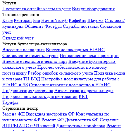
Услуги
Постановка онлайн-кассы на учет
Выкуп оборудования
Типовые решения
Кафе
Ресторан
Бар
Ночной клуб
Кофейня
Шаурма
Столовая/
кулинария
Общепит
Фастфуд
Службы доставки
Складской
учет
Складской учет
Услуги бухгалтера-калькулятора
Внесение накладных
Внесение накладных ЕГАИС
Составление номенклатуры
Исправление чека коррекции
Внесение технологических карт
Введение бухгалтерско-
складского учёта
Просчет себестоимости по новому
поставщику
Разбор ошибок складского учета
Подвязка кодов
к товарам ТН ВЭД
Настройка номенклатуры для работы с
ЕГАИС и ЧЗ
Списание алкоголя помарочно в ЕГАИС
Цифровизация ресторана
Автоматизация доставки еды
Цифровая лояльность для ресторанов
ККТ
Тарифы
Сервисный центр
Замена ФН
Выездная настройка ФР
Консультация по
неисправности ФР
Ремонт ФР
Диагностика ФР
Создание
ЭЦП/ЕГАИС и ЧЗ ключей
Диагностика моноблока
Ремонт