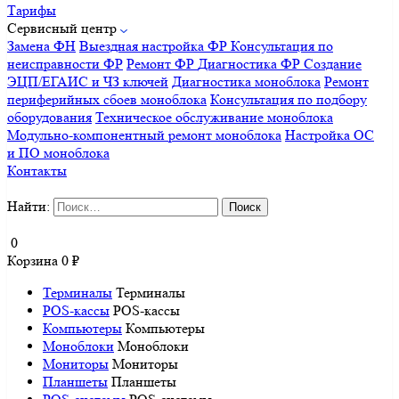
Тарифы
Сервисный центр
Замена ФН
Выездная настройка ФР
Консультация по
неисправности ФР
Ремонт ФР
Диагностика ФР
Создание
ЭЦП/ЕГАИС и ЧЗ ключей
Диагностика моноблока
Ремонт
периферийных сбоев моноблока
Консультация по подбору
оборудования
Техническое обслуживание моноблока
Модульно-компонентный ремонт моноблока
Настройка ОС
и ПО моноблока
Контакты
Найти:
0
Корзина
0
₽
Терминалы
Терминалы
POS-кассы
POS-кассы
Компьютеры
Компьютеры
Моноблоки
Моноблоки
Мониторы
Мониторы
Планшеты
Планшеты