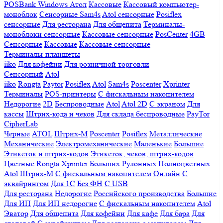
POSBank
Windows
Атол
Кассовые
Кассовый компьютер-
моноблок
Сенсорные Sam4s
Atol сенсорные
Posiflex
сенсорные
Для ресторана
Для общепита
Терминалы-
моноблоки сенсорные
Кассовые сенсорные
PosCenter
4GB
Сенсорные
Кассовые
Кассовые сенсорные
Терминалы-планшеты
iiko
Для кофейни
Для розничной торговли
Сенсорный
Atol
iiko
Rongta
Paytor
Posiflex
Atol
Sam4s
Poscenter
Xprinter
Терминалы
POS-принтеры
С фискальным накопителем
Недорогие
2D
Беспроводные
Atol
Atol 2D
С экраном
Для
кассы
Штрих-кода и чеков
Для склада беспроводные
PayTor
CipherLab
Черные
ATOL
Штрих-М
Poscenter
Posiflex
Металлические
Механические
Электромеханические
Маленькие
Большие
Этикеток и штрих-кодов
Этикеток, чеков, штрих-кодов
Цветные
Rongta
Xprinter
Больших
Рулонных
Полноцветных
Atol
Штрих-М
С фискальным накопителем
Онлайн
С
эквайрингом
Для 1С
Без ФН
С USB
Для ресторана
Недорогие
Российского производства
Большие
Для ИП
Для ИП недорогие
С фискальным накопителем
Atol
Эватор
Для общепита
Для кофейни
Для кафе
Для бара
Для