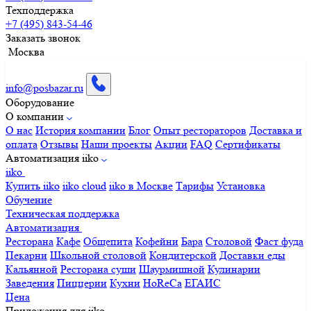
Техподдержка
+7 (495) 843-54-46
Заказать звонок
Москва
info@posbazar.ru
Оборудование
О компании
О нас
История компании
Блог
Опыт рестораторов
Доставка и
оплата
Отзывы
Наши проекты
Акции
FAQ
Сертификаты
Автоматизация iiko
iiko
Купить iiko
iiko cloud
iiko в Москве
Тарифы
Установка
Обучение
Техническая поддержка
Автоматизация
Ресторана
Кафе
Общепита
Кофейни
Бара
Столовой
Фаст фуда
Пекарни
Школьной столовой
Кондитерской
Доставки еды
Кальянной
Ресторана суши
Шаурмишной
Кулинарии
Заведения
Пиццерии
Кухни
HoReCa
ЕГАИС
Цена
Приложения для iiko