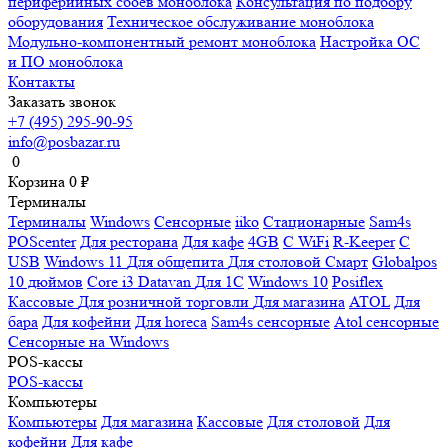
периферийных сбоев моноблока
Консультация по подбору
оборудования
Техническое обслуживание моноблока
Модульно-компонентный ремонт моноблока
Настройка ОС
и ПО моноблока
Контакты
Заказать звонок
+7 (495) 295-90-95
info@posbazar.ru
0
Корзина
0
₽
Терминалы
Терминалы
Windows
Сенсорные
iiko
Стационарные
Sam4s
POScenter
Для ресторана
Для кафе
4GB
С WiFi
R-Keeper
С
USB
Windows 11
Для общепита
Для столовой
Смарт
Globalpos
10 дюймов
Core i3
Datavan
Для 1С
Windows 10
Posiflex
Кассовые
Для розничной торговли
Для магазина
ATOL
Для
бара
Для кофейни
Для horeca
Sam4s сенсорные
Atol сенсорные
Сенсорные на Windows
POS-кассы
POS-кассы
Компьютеры
Компьютеры
Для магазина
Кассовые
Для столовой
Для
кофейни
Для кафе