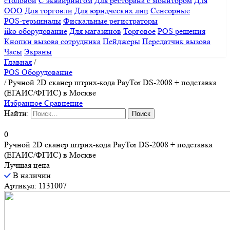
столовой
С эквайрингом
Для ресторана с монитором
Для
ООО
Для торговли
Для юридческих лиц
Сенсорные
POS-терминалы
Фискальные регистраторы
iiko оборудование
Для магазинов
Торговое
POS решения
Кнопки вызова сотрудника
Пейджеры
Передатчик вызова
Часы
Экраны
Главная
/
POS Оборудование
/
Ручной 2D сканер штрих-кода PayTor DS-2008 + подставка
(ЕГАИС/ФГИС) в Москве
Избранное
Сравнение
Найти:
0
Ручной 2D сканер штрих-кода PayTor DS-2008 + подставка
(ЕГАИС/ФГИС) в Москве
Лучшая цена
В наличии
Артикул: 1131007