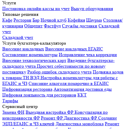
Услуги
Постановка онлайн-кассы на учет
Выкуп оборудования
Типовые решения
Кафе
Ресторан
Бар
Ночной клуб
Кофейня
Шаурма
Столовая/
кулинария
Общепит
Фастфуд
Службы доставки
Складской
учет
Складской учет
Услуги бухгалтера-калькулятора
Внесение накладных
Внесение накладных ЕГАИС
Составление номенклатуры
Исправление чека коррекции
Внесение технологических карт
Введение бухгалтерско-
складского учёта
Просчет себестоимости по новому
поставщику
Разбор ошибок складского учета
Подвязка кодов
к товарам ТН ВЭД
Настройка номенклатуры для работы с
ЕГАИС и ЧЗ
Списание алкоголя помарочно в ЕГАИС
Цифровизация ресторана
Автоматизация доставки еды
Цифровая лояльность для ресторанов
ККТ
Тарифы
Сервисный центр
Замена ФН
Выездная настройка ФР
Консультация по
неисправности ФР
Ремонт ФР
Диагностика ФР
Создание
ЭЦП/ЕГАИС и ЧЗ ключей
Диагностика моноблока
Ремонт