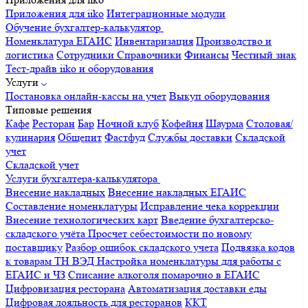
Приложения для iiko
Интеграционные модули
Обучение бухгалтер-калькулятор
Номенклатура
ЕГАИС
Инвентаризация
Производство и
логистика
Сотрудники
Справочники
Финансы
Честный знак
Тест-драйв iiko и оборудования
Услуги
Постановка онлайн-кассы на учет
Выкуп оборудования
Типовые решения
Кафе
Ресторан
Бар
Ночной клуб
Кофейня
Шаурма
Столовая/
кулинария
Общепит
Фастфуд
Службы доставки
Складской
учет
Складской учет
Услуги бухгалтера-калькулятора
Внесение накладных
Внесение накладных ЕГАИС
Составление номенклатуры
Исправление чека коррекции
Внесение технологических карт
Введение бухгалтерско-
складского учёта
Просчет себестоимости по новому
поставщику
Разбор ошибок складского учета
Подвязка кодов
к товарам ТН ВЭД
Настройка номенклатуры для работы с
ЕГАИС и ЧЗ
Списание алкоголя помарочно в ЕГАИС
Цифровизация ресторана
Автоматизация доставки еды
Цифровая лояльность для ресторанов
ККТ