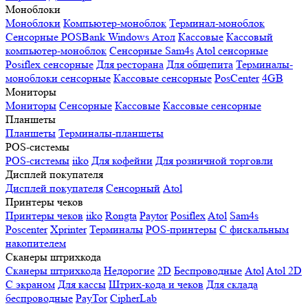
Моноблоки
Моноблоки
Компьютер-моноблок
Терминал-моноблок
Сенсорные
POSBank
Windows
Атол
Кассовые
Кассовый
компьютер-моноблок
Сенсорные Sam4s
Atol сенсорные
Posiflex сенсорные
Для ресторана
Для общепита
Терминалы-
моноблоки сенсорные
Кассовые сенсорные
PosCenter
4GB
Мониторы
Мониторы
Сенсорные
Кассовые
Кассовые сенсорные
Планшеты
Планшеты
Терминалы-планшеты
POS-системы
POS-системы
iiko
Для кофейни
Для розничной торговли
Дисплей покупателя
Дисплей покупателя
Сенсорный
Atol
Принтеры чеков
Принтеры чеков
iiko
Rongta
Paytor
Posiflex
Atol
Sam4s
Poscenter
Xprinter
Терминалы
POS-принтеры
С фискальным
накопителем
Сканеры штрихкода
Сканеры штрихкода
Недорогие
2D
Беспроводные
Atol
Atol 2D
С экраном
Для кассы
Штрих-кода и чеков
Для склада
беспроводные
PayTor
CipherLab