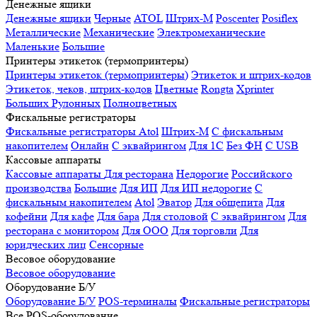
Денежные ящики
Денежные ящики
Черные
ATOL
Штрих-М
Poscenter
Posiflex
Металлические
Механические
Электромеханические
Маленькие
Большие
Принтеры этикеток (термопринтеры)
Принтеры этикеток (термопринтеры)
Этикеток и штрих-кодов
Этикеток, чеков, штрих-кодов
Цветные
Rongta
Xprinter
Больших
Рулонных
Полноцветных
Фискальные регистраторы
Фискальные регистраторы
Atol
Штрих-М
С фискальным
накопителем
Онлайн
С эквайрингом
Для 1С
Без ФН
С USB
Кассовые аппараты
Кассовые аппараты
Для ресторана
Недорогие
Российского
производства
Большие
Для ИП
Для ИП недорогие
С
фискальным накопителем
Atol
Эватор
Для общепита
Для
кофейни
Для кафе
Для бара
Для столовой
С эквайрингом
Для
ресторана с монитором
Для ООО
Для торговли
Для
юридческих лиц
Сенсорные
Весовое оборудование
Весовое оборудование
Оборудование Б/У
Оборудование Б/У
POS-терминалы
Фискальные регистраторы
Все POS-оборудование