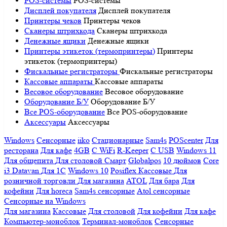
POS-системы
POS-системы
Дисплей покупателя
Дисплей покупателя
Принтеры чеков
Принтеры чеков
Сканеры штрихкода
Сканеры штрихкода
Денежные ящики
Денежные ящики
Принтеры этикеток (термопринтеры)
Принтеры
этикеток (термопринтеры)
Фискальные регистраторы
Фискальные регистраторы
Кассовые аппараты
Кассовые аппараты
Весовое оборудование
Весовое оборудование
Оборудование Б/У
Оборудование Б/У
Все POS-оборудование
Все POS-оборудование
Аксессуары
Аксессуары
Windows
Сенсорные
iiko
Стационарные
Sam4s
POScenter
Для
ресторана
Для кафе
4GB
С WiFi
R-Keeper
С USB
Windows 11
Для общепита
Для столовой
Смарт
Globalpos
10 дюймов
Core
i3
Datavan
Для 1С
Windows 10
Posiflex
Кассовые
Для
розничной торговли
Для магазина
ATOL
Для бара
Для
кофейни
Для horeca
Sam4s сенсорные
Atol сенсорные
Сенсорные на Windows
Для магазина
Кассовые
Для столовой
Для кофейни
Для кафе
Компьютер-моноблок
Терминал-моноблок
Сенсорные