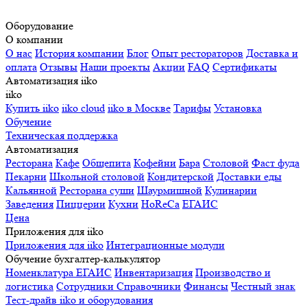
Оборудование
О компании
О нас
История компании
Блог
Опыт рестораторов
Доставка и
оплата
Отзывы
Наши проекты
Акции
FAQ
Сертификаты
Автоматизация iiko
iiko
Купить iiko
iiko cloud
iiko в Москве
Тарифы
Установка
Обучение
Техническая поддержка
Автоматизация
Ресторана
Кафе
Общепита
Кофейни
Бара
Столовой
Фаст фуда
Пекарни
Школьной столовой
Кондитерской
Доставки еды
Кальянной
Ресторана суши
Шаурмишной
Кулинарии
Заведения
Пиццерии
Кухни
HoReCa
ЕГАИС
Цена
Приложения для iiko
Приложения для iiko
Интеграционные модули
Обучение бухгалтер-калькулятор
Номенклатура
ЕГАИС
Инвентаризация
Производство и
логистика
Сотрудники
Справочники
Финансы
Честный знак
Тест-драйв iiko и оборудования