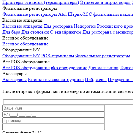
Принтеры этикеток (термопринтеры)
Этикеток и штрих-кодов
Фискальные регистраторы
Фискальные регистраторы
Atol
Штрих-М
С фискальным накоп
Кассовые аппараты
Кассовые аппараты
Для ресторана
Недорогие
Российского про
Для бара
Для столовой
С эквайрингом
Для ресторана с монито
Весовое оборудование
Весовое оборудование
Оборудование Б/У
Оборудование Б/У
POS-терминалы
Фискальные регистраторы
Все POS-оборудование
Все POS-оборудование
iiko оборудование
Для магазинов
Торго
Аксессуары
Аксессуары
Кнопки вызова сотрудника
Пейджеры
Передатчик
После отправки формы наш инженер по автоматизации свяжет
Сколько будет 2+4?