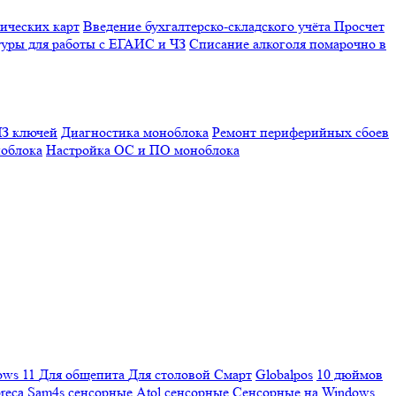
ических карт
Введение бухгалтерско-складского учёта
Просчет
уры для работы с ЕГАИС и ЧЗ
Списание алкоголя помарочно в
З ключей
Диагностика моноблока
Ремонт периферийных сбоев
облока
Настройка ОС и ПО моноблока
ows 11
Для общепита
Для столовой
Смарт
Globalpos
10 дюймов
reca
Sam4s сенсорные
Atol сенсорные
Сенсорные на Windows