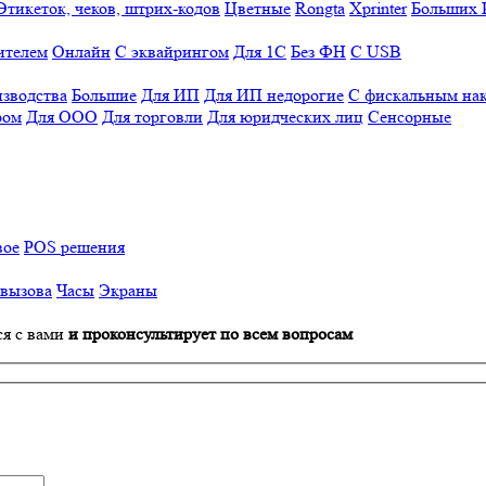
Этикеток, чеков, штрих-кодов
Цветные
Rongta
Xprinter
Больших
ителем
Онлайн
С эквайрингом
Для 1С
Без ФН
С USB
изводства
Большие
Для ИП
Для ИП недорогие
С фискальным на
ром
Для ООО
Для торговли
Для юридческих лиц
Сенсорные
вое
POS решения
 вызова
Часы
Экраны
ся с вами
и проконсультирует по всем вопросам