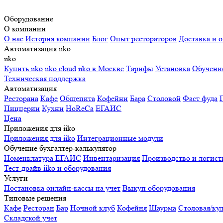
Оборудование
О компании
О нас
История компании
Блог
Опыт рестораторов
Доставка и о
Автоматизация iiko
iiko
Купить iiko
iiko cloud
iiko в Москве
Тарифы
Установка
Обучени
Техническая поддержка
Автоматизация
Ресторана
Кафе
Общепита
Кофейни
Бара
Столовой
Фаст фуда
Пиццерии
Кухни
HoReCa
ЕГАИС
Цена
Приложения для iiko
Приложения для iiko
Интеграционные модули
Обучение бухгалтер-калькулятор
Номенклатура
ЕГАИС
Инвентаризация
Производство и логист
Тест-драйв iiko и оборудования
Услуги
Постановка онлайн-кассы на учет
Выкуп оборудования
Типовые решения
Кафе
Ресторан
Бар
Ночной клуб
Кофейня
Шаурма
Столовая/ку
Складской учет