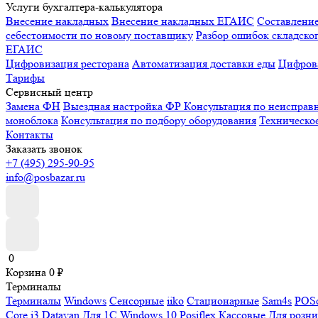
Услуги бухгалтера-калькулятора
Внесение накладных
Внесение накладных ЕГАИС
Составлени
себестоимости по новому поставщику
Разбор ошибок складског
ЕГАИС
Цифровизация ресторана
Автоматизация доставки еды
Цифрова
Тарифы
Сервисный центр
Замена ФН
Выездная настройка ФР
Консультация по неисправ
моноблока
Консультация по подбору оборудования
Техническо
Контакты
Заказать звонок
+7 (495) 295-90-95
info@posbazar.ru
0
Корзина
0
₽
Терминалы
Терминалы
Windows
Сенсорные
iiko
Стационарные
Sam4s
POSc
Core i3
Datavan
Для 1С
Windows 10
Posiflex
Кассовые
Для розн