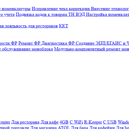
е номенклатуры
Исправление чека коррекции
Внесение технолог
о учета
Подвязка кодов к товарам ТН ВЭД
Настройка номенклат
я лояльность для ресторанов
ККТ
ности ФР
Ремонт ФР
Диагностика ФР
Создание ЭЦП/ЕГАИС и Ч
е обслуживание моноблока
Модульно-компонентный ремонт мон
enter
Для ресторана
Для кафе
4GB
С WiFi
R-Keeper
С USB
Wind
ичной торговли
Для магазина
ATOL
Для бара
Для кофейни
Для ho