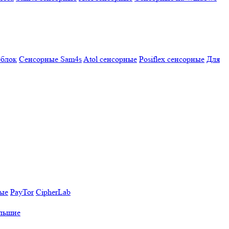
облок
Сенсорные Sam4s
Atol сенсорные
Posiflex сенсорные
Для
ные
PayTor
CipherLab
льшие