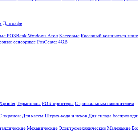
и
Для кафе
ные
POSBank
Windows
Атол
Кассовые
Кассовый компьютер-мон
совые сенсорные
PosCenter
4GB
Xprinter
Терминалы
POS-принтеры
С фискальным накопителем
С экраном
Для кассы
Штрих-кода и чеков
Для склада беспровод
таллические
Механические
Электромеханические
Маленькие
Бо