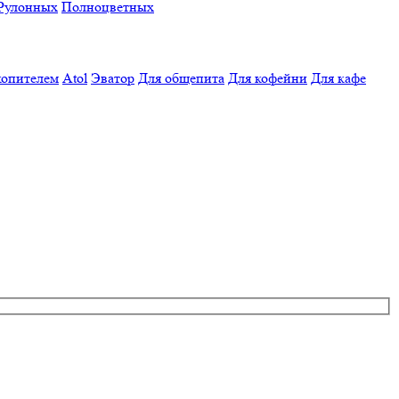
Рулонных
Полноцветных
копителем
Atol
Эватор
Для общепита
Для кофейни
Для кафе