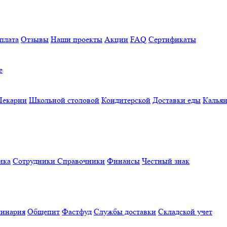
плата
Отзывы
Наши проекты
Акции
FAQ
Сертификаты
е
Пекарни
Школьной столовой
Кондитерской
Доставки еды
Калья
ика
Сотрудники
Справочники
Финансы
Честный знак
линария
Общепит
Фастфуд
Службы доставки
Складской учет