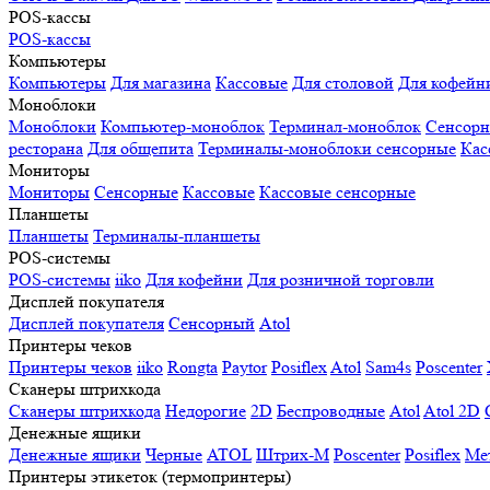
POS-кассы
POS-кассы
Компьютеры
Компьютеры
Для магазина
Кассовые
Для столовой
Для кофейн
Моноблоки
Моноблоки
Компьютер-моноблок
Терминал-моноблок
Сенсор
ресторана
Для общепита
Терминалы-моноблоки сенсорные
Кас
Мониторы
Мониторы
Сенсорные
Кассовые
Кассовые сенсорные
Планшеты
Планшеты
Терминалы-планшеты
POS-системы
POS-системы
iiko
Для кофейни
Для розничной торговли
Дисплей покупателя
Дисплей покупателя
Сенсорный
Atol
Принтеры чеков
Принтеры чеков
iiko
Rongta
Paytor
Posiflex
Atol
Sam4s
Poscenter
Сканеры штрихкода
Сканеры штрихкода
Недорогие
2D
Беспроводные
Atol
Atol 2D
Денежные ящики
Денежные ящики
Черные
ATOL
Штрих-М
Poscenter
Posiflex
Ме
Принтеры этикеток (термопринтеры)