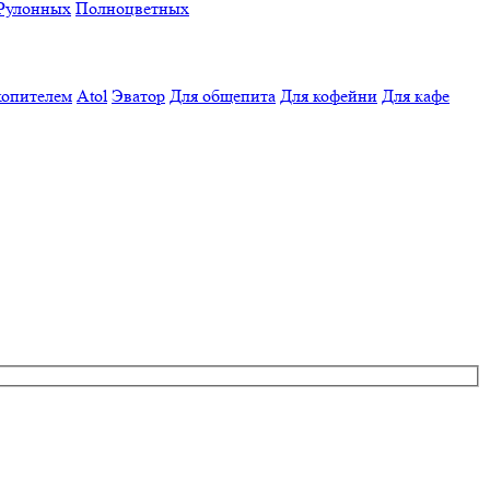
Рулонных
Полноцветных
копителем
Atol
Эватор
Для общепита
Для кофейни
Для кафе