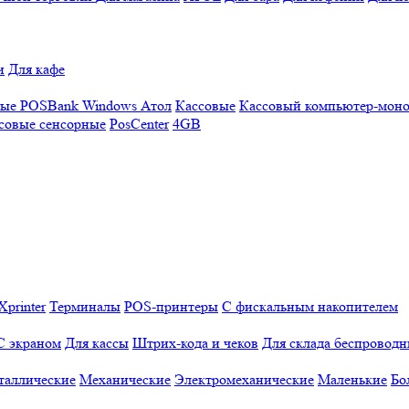
и
Для кафе
ные
POSBank
Windows
Атол
Кассовые
Кассовый компьютер-мон
совые сенсорные
PosCenter
4GB
Xprinter
Терминалы
POS-принтеры
С фискальным накопителем
С экраном
Для кассы
Штрих-кода и чеков
Для склада беспровод
таллические
Механические
Электромеханические
Маленькие
Бо