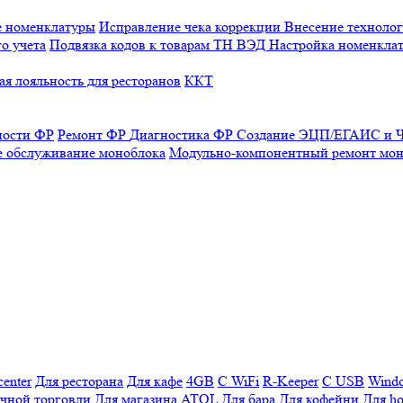
е номенклатуры
Исправление чека коррекции
Внесение технолог
о учета
Подвязка кодов к товарам ТН ВЭД
Настройка номенклат
я лояльность для ресторанов
ККТ
ности ФР
Ремонт ФР
Диагностика ФР
Создание ЭЦП/ЕГАИС и Ч
е обслуживание моноблока
Модульно-компонентный ремонт мон
enter
Для ресторана
Для кафе
4GB
С WiFi
R-Keeper
С USB
Wind
ичной торговли
Для магазина
ATOL
Для бара
Для кофейни
Для ho