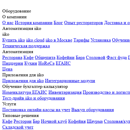
Оборудование
О компании
О нас
История компании
Блог
Опыт рестораторов
Доставка и о
Автоматизация iiko
iiko
Купить iiko
iiko cloud
iiko в Москве
Тарифы
Установка
Обучени
Техническая поддержка
Автоматизация
Ресторана
Кафе
Общепита
Кофейни
Бара
Столовой
Фаст фуда
Пиццерии
Кухни
HoReCa
ЕГАИС
Цена
Приложения для iiko
Приложения для iiko
Интеграционные модули
Обучение бухгалтер-калькулятор
Номенклатура
ЕГАИС
Инвентаризация
Производство и логист
Тест-драйв iiko и оборудования
Услуги
Постановка онлайн-кассы на учет
Выкуп оборудования
Типовые решения
Кафе
Ресторан
Бар
Ночной клуб
Кофейня
Шаурма
Столовая/ку
Складской учет