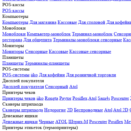
POS-кассы
POS-кассы
Компьютеры
Компьютеры
Для магазина
Кассовые
Для столовой
Для кофейн
Моноблоки
Моноблоки
Компьютер-моноблок
Терминал-моноблок
Сенсор
ресторана
Для общепита
Терминалы-моноблоки сенсорные
Кас
Мониторы
Мониторы
Сенсорные
Кассовые
Кассовые сенсорные
Планшеты
Планшеты
Терминалы-планшеты
POS-системы
POS-системы
iiko
Для кофейни
Для розничной торговли
Дисплей покупателя
Дисплей покупателя
Сенсорный
Atol
Принтеры чеков
Принтеры чеков
iiko
Rongta
Paytor
Posiflex
Atol
Sam4s
Poscenter
Сканеры штрихкода
Сканеры штрихкода
Недорогие
2D
Беспроводные
Atol
Atol 2D
Денежные ящики
Денежные ящики
Черные
ATOL
Штрих-М
Poscenter
Posiflex
Ме
Принтеры этикеток (термопринтеры)