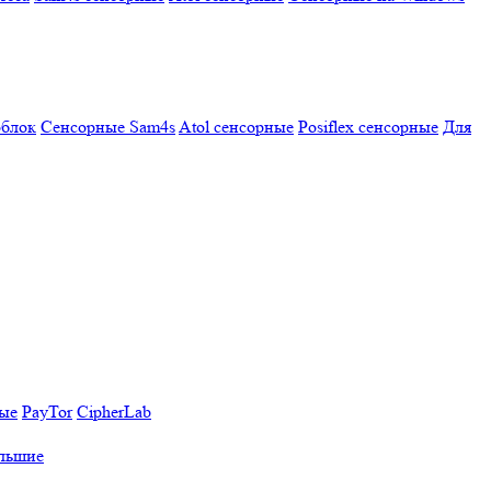
облок
Сенсорные Sam4s
Atol сенсорные
Posiflex сенсорные
Для
ные
PayTor
CipherLab
льшие