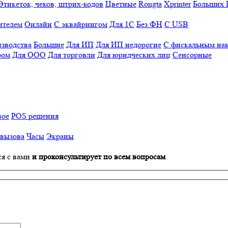
Этикеток, чеков, штрих-кодов
Цветные
Rongta
Xprinter
Больших
ителем
Онлайн
С эквайрингом
Для 1С
Без ФН
С USB
изводства
Большие
Для ИП
Для ИП недорогие
С фискальным на
ром
Для ООО
Для торговли
Для юридческих лиц
Сенсорные
вое
POS решения
 вызова
Часы
Экраны
ся с вами
и проконсультирует по всем вопросам