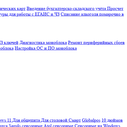
ических карт
Введение бухгалтерско-складского учёта
Просчет
уры для работы с ЕГАИС и ЧЗ
Списание алкоголя помарочно в
З ключей
Диагностика моноблока
Ремонт периферийных сбоев
облока
Настройка ОС и ПО моноблока
ows 11
Для общепита
Для столовой
Смарт
Globalpos
10 дюймов
reca
Sam4s сенсорные
Atol сенсорные
Сенсорные на Windows