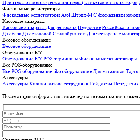
Принтеры этикеток (термопринтеры)
Этикеток и штрих-кодов
Фискальные регистраторы
Фискальные регистраторы
Atol
Штрих-М
С фискальным накоп
Кассовые аппараты
Кассовые аппараты
Для ресторана
Недорогие
Российского про
Для бара
Для столовой
С эквайрингом
Для ресторана с монито
Весовое оборудование
Весовое оборудование
Оборудование Б/У
Оборудование Б/У
POS-терминалы
Фискальные регистраторы
Все POS-оборудование
Все POS-оборудование
iiko оборудование
Для магазинов
Торго
Аксессуары
Аксессуары
Кнопки вызова сотрудника
Пейджеры
Передатчик
После отправки формы наш инженер по автоматизации свяжет
Сколько будет 2+1?