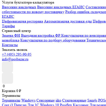
Услуги бухгалтера-калькулятора
Внесение накладных
Внесение накладных ЕГАИС
Составлени
себестоимости по новому поставщику
Разбор ошибок складског
ЕГАИС
Цифровизация ресторана
Автоматизация доставки еды
Цифрова
Тарифы
Сервисный центр
Замена ФН
Выездная настройка ФР
Консультация по неисправ
моноблока
Консультация по подбору оборудования
Техническо
Контакты
Заказать звонок
+7 (495) 295-90-95
info@posbazar.ru
0
Корзина
0
₽
Терминалы
Терминалы
Windows
Сенсорные
iiko
Стационарные
Sam4s
POSc
Core i3
Datavan
Для 1С
Windows 10
Posiflex
Кассовые
Для розн