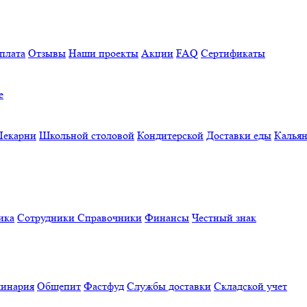
плата
Отзывы
Наши проекты
Акции
FAQ
Сертификаты
е
Пекарни
Школьной столовой
Кондитерской
Доставки еды
Калья
ика
Сотрудники
Справочники
Финансы
Честный знак
линария
Общепит
Фастфуд
Службы доставки
Складской учет