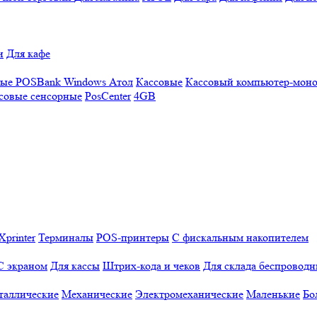
и
Для кафе
ные
POSBank
Windows
Атол
Кассовые
Кассовый компьютер-мон
совые сенсорные
PosCenter
4GB
Xprinter
Терминалы
POS-принтеры
С фискальным накопителем
С экраном
Для кассы
Штрих-кода и чеков
Для склада беспровод
таллические
Механические
Электромеханические
Маленькие
Бо