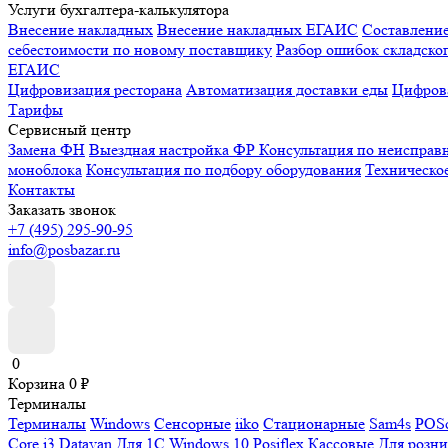
Услуги бухгалтера-калькулятора
Внесение накладных
Внесение накладных ЕГАИС
Составлени
себестоимости по новому поставщику
Разбор ошибок складског
ЕГАИС
Цифровизация ресторана
Автоматизация доставки еды
Цифрова
Тарифы
Сервисный центр
Замена ФН
Выездная настройка ФР
Консультация по неисправ
моноблока
Консультация по подбору оборудования
Техническо
Контакты
Заказать звонок
+7 (495) 295-90-95
info@posbazar.ru
0
Корзина
0
₽
Терминалы
Терминалы
Windows
Сенсорные
iiko
Стационарные
Sam4s
POSc
Core i3
Datavan
Для 1С
Windows 10
Posiflex
Кассовые
Для розн