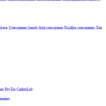
облок
Сенсорные Sam4s
Atol сенсорные
Posiflex сенсорные
Для
ные
PayTor
CipherLab
льшие