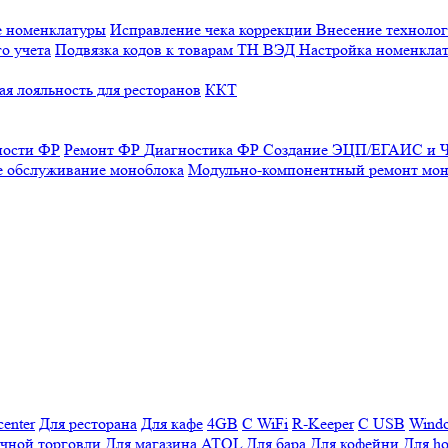
е номенклатуры
Исправление чека коррекции
Внесение технолог
о учета
Подвязка кодов к товарам ТН ВЭД
Настройка номенклат
я лояльность для ресторанов
ККТ
ности ФР
Ремонт ФР
Диагностика ФР
Создание ЭЦП/ЕГАИС и Ч
е обслуживание моноблока
Модульно-компонентный ремонт мон
enter
Для ресторана
Для кафе
4GB
С WiFi
R-Keeper
С USB
Wind
ичной торговли
Для магазина
ATOL
Для бара
Для кофейни
Для ho