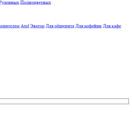
Рулонных
Полноцветных
копителем
Atol
Эватор
Для общепита
Для кофейни
Для кафе