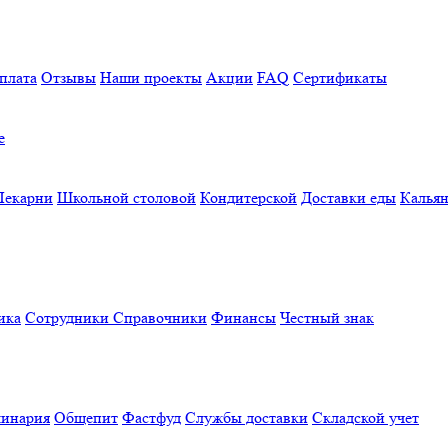
плата
Отзывы
Наши проекты
Акции
FAQ
Сертификаты
е
Пекарни
Школьной столовой
Кондитерской
Доставки еды
Калья
ика
Сотрудники
Справочники
Финансы
Честный знак
линария
Общепит
Фастфуд
Службы доставки
Складской учет