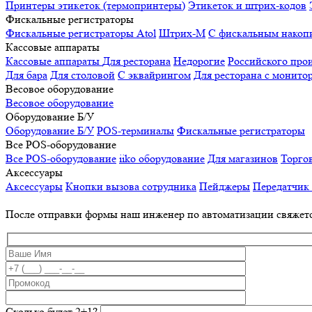
Принтеры этикеток (термопринтеры)
Этикеток и штрих-кодов
Фискальные регистраторы
Фискальные регистраторы
Atol
Штрих-М
С фискальным накоп
Кассовые аппараты
Кассовые аппараты
Для ресторана
Недорогие
Российского про
Для бара
Для столовой
С эквайрингом
Для ресторана с монито
Весовое оборудование
Весовое оборудование
Оборудование Б/У
Оборудование Б/У
POS-терминалы
Фискальные регистраторы
Все POS-оборудование
Все POS-оборудование
iiko оборудование
Для магазинов
Торго
Аксессуары
Аксессуары
Кнопки вызова сотрудника
Пейджеры
Передатчик
После отправки формы наш инженер по автоматизации свяжет
Сколько будет 2+1?