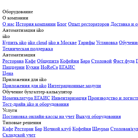
Оборудование
О компании
О нас
История компании
Блог
Опыт рестораторов
Доставка и о
Автоматизация iiko
iiko
Купить iiko
iiko cloud
iiko в Москве
Тарифы
Установка
Обучени
Техническая поддержка
Автоматизация
Ресторана
Кафе
Общепита
Кофейни
Бара
Столовой
Фаст фуда
Пиццерии
Кухни
HoReCa
ЕГАИС
Цена
Приложения для iiko
Приложения для iiko
Интеграционные модули
Обучение бухгалтер-калькулятор
Номенклатура
ЕГАИС
Инвентаризация
Производство и логист
Тест-драйв iiko и оборудования
Услуги
Постановка онлайн-кассы на учет
Выкуп оборудования
Типовые решения
Кафе
Ресторан
Бар
Ночной клуб
Кофейня
Шаурма
Столовая/ку
Складской учет