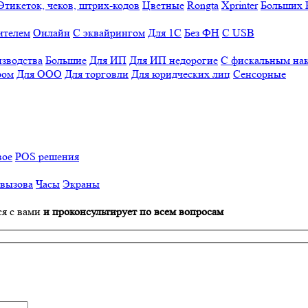
Этикеток, чеков, штрих-кодов
Цветные
Rongta
Xprinter
Больших
ителем
Онлайн
С эквайрингом
Для 1С
Без ФН
С USB
изводства
Большие
Для ИП
Для ИП недорогие
С фискальным на
ром
Для ООО
Для торговли
Для юридческих лиц
Сенсорные
вое
POS решения
 вызова
Часы
Экраны
ся с вами
и проконсультирует по всем вопросам