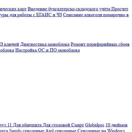
ических карт
Введение бухгалтерско-складского учёта
Просчет
уры для работы с ЕГАИС и ЧЗ
Списание алкоголя помарочно в
З ключей
Диагностика моноблока
Ремонт периферийных сбоев
облока
Настройка ОС и ПО моноблока
ows 11
Для общепита
Для столовой
Смарт
Globalpos
10 дюймов
reca
Sam4s сенсорные
Atol сенсорные
Сенсорные на Windows