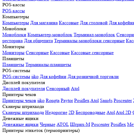
POS-кассы
POS-кассы
Компьютеры
Компьютеры
Для магазина
Кассовые
Для столовой
Для кофейн
Моноблоки
Моноблоки
Компьютер-моноблок
Терминал-моноблок
Сенсор
ресторана
Для общепита
Терминалы-моноблоки сенсорные
Кас
Мониторы
Мониторы
Сенсорные
Кассовые
Кассовые сенсорные
Планшеты
Планшеты
Терминалы-планшеты
POS-системы
POS-системы
iiko
Для кофейни
Для розничной торговли
Дисплей покупателя
Дисплей покупателя
Сенсорный
Atol
Принтеры чеков
Принтеры чеков
iiko
Rongta
Paytor
Posiflex
Atol
Sam4s
Poscenter
Сканеры штрихкода
Сканеры штрихкода
Недорогие
2D
Беспроводные
Atol
Atol 2D
Денежные ящики
Денежные ящики
Черные
ATOL
Штрих-М
Poscenter
Posiflex
Ме
Принтеры этикеток (термопринтеры)