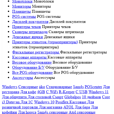
Моноблоки
Моноблоки
Мониторы
Мониторы
Планшеты
Планшеты
POS-системы
POS-системы
Дисплей покупателя
Дисплей покупателя
Принтеры чеков
Принтеры чеков
Сканеры штрихкода
Сканеры штрихкода
Денежные ящики
Денежные ящики
Принтеры этикеток (термопринтеры)
Принтеры
этикеток (термопринтеры)
Фискальные регистраторы
Фискальные регистраторы
Кассовые аппараты
Кассовые аппараты
Весовое оборудование
Весовое оборудование
Оборудование Б/У
Оборудование Б/У
Все POS-оборудование
Все POS-оборудование
Аксессуары
Аксессуары
Windows
Сенсорные
iiko
Стационарные
Sam4s
POScenter
Для
ресторана
Для кафе
4GB
С WiFi
R-Keeper
С USB
Windows 11
Для общепита
Для столовой
Смарт
Globalpos
10 дюймов
Core
i3
Datavan
Для 1С
Windows 10
Posiflex
Кассовые
Для
розничной торговли
Для магазина
ATOL
Для бара
Для
кофейни
Для horeca
Sam4s сенсорные
Atol сенсорные