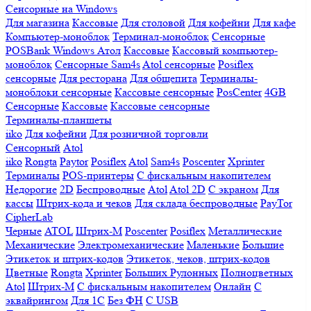
Сенсорные на Windows
Для магазина
Кассовые
Для столовой
Для кофейни
Для кафе
Компьютер-моноблок
Терминал-моноблок
Сенсорные
POSBank
Windows
Атол
Кассовые
Кассовый компьютер-
моноблок
Сенсорные Sam4s
Atol сенсорные
Posiflex
сенсорные
Для ресторана
Для общепита
Терминалы-
моноблоки сенсорные
Кассовые сенсорные
PosCenter
4GB
Сенсорные
Кассовые
Кассовые сенсорные
Терминалы-планшеты
iiko
Для кофейни
Для розничной торговли
Сенсорный
Atol
iiko
Rongta
Paytor
Posiflex
Atol
Sam4s
Poscenter
Xprinter
Терминалы
POS-принтеры
С фискальным накопителем
Недорогие
2D
Беспроводные
Atol
Atol 2D
С экраном
Для
кассы
Штрих-кода и чеков
Для склада беспроводные
PayTor
CipherLab
Черные
ATOL
Штрих-М
Poscenter
Posiflex
Металлические
Механические
Электромеханические
Маленькие
Большие
Этикеток и штрих-кодов
Этикеток, чеков, штрих-кодов
Цветные
Rongta
Xprinter
Больших
Рулонных
Полноцветных
Atol
Штрих-М
С фискальным накопителем
Онлайн
С
эквайрингом
Для 1С
Без ФН
С USB