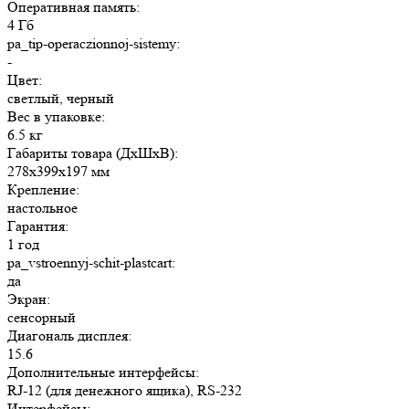
Оперативная память:
4 Гб
pa_tip-operaczionnoj-sistemy:
-
Цвет:
светлый, черный
Вес в упаковке:
6.5 кг
Габариты товара (ДxШxВ):
278x399x197 мм
Крепление:
настольное
Гарантия:
1 год
pa_vstroennyj-schit-plastcart:
да
Экран:
сенсорный
Диагональ дисплея:
15.6
Дополнительные интерфейсы:
RJ-12 (для денежного ящика), RS-232
Интерфейсы: