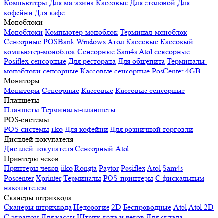
Компьютеры
Для магазина
Кассовые
Для столовой
Для
кофейни
Для кафе
Моноблоки
Моноблоки
Компьютер-моноблок
Терминал-моноблок
Сенсорные
POSBank
Windows
Атол
Кассовые
Кассовый
компьютер-моноблок
Сенсорные Sam4s
Atol сенсорные
Posiflex сенсорные
Для ресторана
Для общепита
Терминалы-
моноблоки сенсорные
Кассовые сенсорные
PosCenter
4GB
Мониторы
Мониторы
Сенсорные
Кассовые
Кассовые сенсорные
Планшеты
Планшеты
Терминалы-планшеты
POS-системы
POS-системы
iiko
Для кофейни
Для розничной торговли
Дисплей покупателя
Дисплей покупателя
Сенсорный
Atol
Принтеры чеков
Принтеры чеков
iiko
Rongta
Paytor
Posiflex
Atol
Sam4s
Poscenter
Xprinter
Терминалы
POS-принтеры
С фискальным
накопителем
Сканеры штрихкода
Сканеры штрихкода
Недорогие
2D
Беспроводные
Atol
Atol 2D
С экраном
Для кассы
Штрих-кода и чеков
Для склада