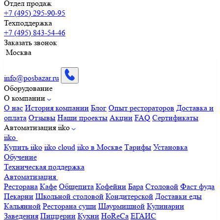
Отдел продаж
+7 (495) 295-90-95
Техподдержка
+7 (495) 843-54-46
Заказать звонок
Москва
info@posbazar.ru
Оборудование
О компании
О нас
История компании
Блог
Опыт рестораторов
Доставка и
оплата
Отзывы
Наши проекты
Акции
FAQ
Сертификаты
Автоматизация iiko
iiko
Купить iiko
iiko cloud
iiko в Москве
Тарифы
Установка
Обучение
Техническая поддержка
Автоматизация
Ресторана
Кафе
Общепита
Кофейни
Бара
Столовой
Фаст фуда
Пекарни
Школьной столовой
Кондитерской
Доставки еды
Кальянной
Ресторана суши
Шаурмишной
Кулинарии
Заведения
Пиццерии
Кухни
HoReCa
ЕГАИС