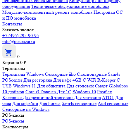
периферийных сбоев моноблока
Консультация по подбору
оборудования
Техническое обслуживание моноблока
Модульно-компонентный ремонт моноблока
Настройка ОС
и ПО моноблока
Контакты
Заказать звонок
+7 (495) 295-90-95
info@posbazar.ru
0
Корзина
0
₽
Терминалы
Терминалы
Windows
Сенсорные
iiko
Стационарные
Sam4s
POScenter
Для ресторана
Для кафе
4GB
С WiFi
R-Keeper
С
USB
Windows 11
Для общепита
Для столовой
Смарт
Globalpos
10 дюймов
Core i3
Datavan
Для 1С
Windows 10
Posiflex
Кассовые
Для розничной торговли
Для магазина
ATOL
Для
бара
Для кофейни
Для horeca
Sam4s сенсорные
Atol сенсорные
Сенсорные на Windows
POS-кассы
POS-кассы
Компьютеры