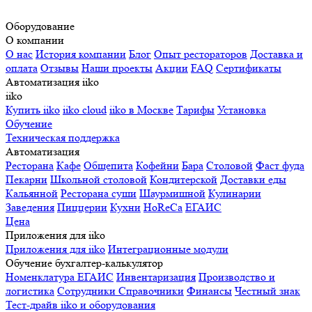
Оборудование
О компании
О нас
История компании
Блог
Опыт рестораторов
Доставка и
оплата
Отзывы
Наши проекты
Акции
FAQ
Сертификаты
Автоматизация iiko
iiko
Купить iiko
iiko cloud
iiko в Москве
Тарифы
Установка
Обучение
Техническая поддержка
Автоматизация
Ресторана
Кафе
Общепита
Кофейни
Бара
Столовой
Фаст фуда
Пекарни
Школьной столовой
Кондитерской
Доставки еды
Кальянной
Ресторана суши
Шаурмишной
Кулинарии
Заведения
Пиццерии
Кухни
HoReCa
ЕГАИС
Цена
Приложения для iiko
Приложения для iiko
Интеграционные модули
Обучение бухгалтер-калькулятор
Номенклатура
ЕГАИС
Инвентаризация
Производство и
логистика
Сотрудники
Справочники
Финансы
Честный знак
Тест-драйв iiko и оборудования