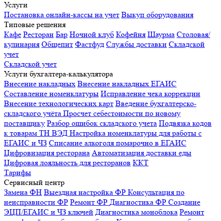
Услуги
Постановка онлайн-кассы на учет
Выкуп оборудования
Типовые решения
Кафе
Ресторан
Бар
Ночной клуб
Кофейня
Шаурма
Столовая/
кулинария
Общепит
Фастфуд
Службы доставки
Складской
учет
Складской учет
Услуги бухгалтера-калькулятора
Внесение накладных
Внесение накладных ЕГАИС
Составление номенклатуры
Исправление чека коррекции
Внесение технологических карт
Введение бухгалтерско-
складского учёта
Просчет себестоимости по новому
поставщику
Разбор ошибок складского учета
Подвязка кодов
к товарам ТН ВЭД
Настройка номенклатуры для работы с
ЕГАИС и ЧЗ
Списание алкоголя помарочно в ЕГАИС
Цифровизация ресторана
Автоматизация доставки еды
Цифровая лояльность для ресторанов
ККТ
Тарифы
Сервисный центр
Замена ФН
Выездная настройка ФР
Консультация по
неисправности ФР
Ремонт ФР
Диагностика ФР
Создание
ЭЦП/ЕГАИС и ЧЗ ключей
Диагностика моноблока
Ремонт