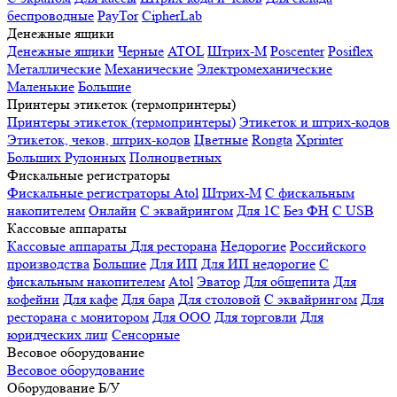
беспроводные
PayTor
CipherLab
Денежные ящики
Денежные ящики
Черные
ATOL
Штрих-М
Poscenter
Posiflex
Металлические
Механические
Электромеханические
Маленькие
Большие
Принтеры этикеток (термопринтеры)
Принтеры этикеток (термопринтеры)
Этикеток и штрих-кодов
Этикеток, чеков, штрих-кодов
Цветные
Rongta
Xprinter
Больших
Рулонных
Полноцветных
Фискальные регистраторы
Фискальные регистраторы
Atol
Штрих-М
С фискальным
накопителем
Онлайн
С эквайрингом
Для 1С
Без ФН
С USB
Кассовые аппараты
Кассовые аппараты
Для ресторана
Недорогие
Российского
производства
Большие
Для ИП
Для ИП недорогие
С
фискальным накопителем
Atol
Эватор
Для общепита
Для
кофейни
Для кафе
Для бара
Для столовой
С эквайрингом
Для
ресторана с монитором
Для ООО
Для торговли
Для
юридческих лиц
Сенсорные
Весовое оборудование
Весовое оборудование
Оборудование Б/У