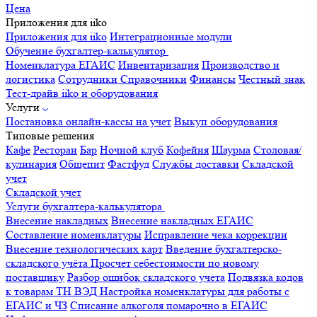
Цена
Приложения для iiko
Приложения для iiko
Интеграционные модули
Обучение бухгалтер-калькулятор
Номенклатура
ЕГАИС
Инвентаризация
Производство и
логистика
Сотрудники
Справочники
Финансы
Честный знак
Тест-драйв iiko и оборудования
Услуги
Постановка онлайн-кассы на учет
Выкуп оборудования
Типовые решения
Кафе
Ресторан
Бар
Ночной клуб
Кофейня
Шаурма
Столовая/
кулинария
Общепит
Фастфуд
Службы доставки
Складской
учет
Складской учет
Услуги бухгалтера-калькулятора
Внесение накладных
Внесение накладных ЕГАИС
Составление номенклатуры
Исправление чека коррекции
Внесение технологических карт
Введение бухгалтерско-
складского учёта
Просчет себестоимости по новому
поставщику
Разбор ошибок складского учета
Подвязка кодов
к товарам ТН ВЭД
Настройка номенклатуры для работы с
ЕГАИС и ЧЗ
Списание алкоголя помарочно в ЕГАИС