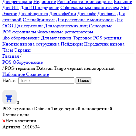
Для ресторана
Недорогие
Российского производства
Большие
Для ИП
Для ИП недорогие
С фискальным накопителем
Atol
Эватор
Для общепита
Для кофейни
Для кафе
Для бара
Для
столовой
С эквайрингом
Для ресторана с монитором
Для
ООО
Для торговли
Для юридческих лиц
Сенсорные
POS-терминалы
Фискальные регистраторы
iiko оборудование
Для магазинов
Торговое
POS решения
Кнопки вызова сотрудника
Пейджеры
Передатчик вызова
Часы
Экраны
Главная
/
POS Оборудование
/
POS-терминал Datavan Tango черный неповоротный
Избранное
Сравнение
Найти:
0
POS-терминал Datavan Tango черный неповоротный
Лучшая цена
Нет в наличии
Артикул: 1010334