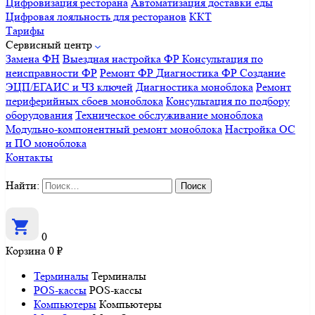
Цифровизация ресторана
Автоматизация доставки еды
Цифровая лояльность для ресторанов
ККТ
Тарифы
Сервисный центр
Замена ФН
Выездная настройка ФР
Консультация по
неисправности ФР
Ремонт ФР
Диагностика ФР
Создание
ЭЦП/ЕГАИС и ЧЗ ключей
Диагностика моноблока
Ремонт
периферийных сбоев моноблока
Консультация по подбору
оборудования
Техническое обслуживание моноблока
Модульно-компонентный ремонт моноблока
Настройка ОС
и ПО моноблока
Контакты
Найти:
0
Корзина
0
₽
Терминалы
Терминалы
POS-кассы
POS-кассы
Компьютеры
Компьютеры