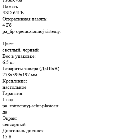
1366x768
Память:
SSD 64ГБ
Оперативная память:
4 Гб
pa_tip-operaczionnoj-sistemy:
-
Цвет:
светлый, черный
Вес в упаковке:
6.5 кг
Габариты товара (ДxШxВ):
278x399x197 мм
Крепление:
настольное
Гарантия:
1 год
pa_vstroennyj-schit-plastcart:
да
Экран:
сенсорный
Диагональ дисплея:
15.6