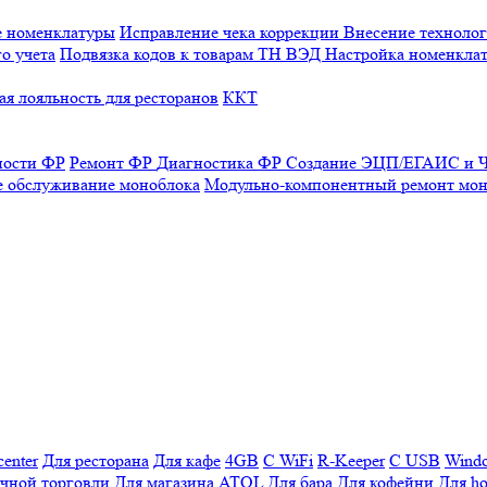
е номенклатуры
Исправление чека коррекции
Внесение технолог
о учета
Подвязка кодов к товарам ТН ВЭД
Настройка номенклат
я лояльность для ресторанов
ККТ
ности ФР
Ремонт ФР
Диагностика ФР
Создание ЭЦП/ЕГАИС и Ч
е обслуживание моноблока
Модульно-компонентный ремонт мон
enter
Для ресторана
Для кафе
4GB
С WiFi
R-Keeper
С USB
Wind
ичной торговли
Для магазина
ATOL
Для бара
Для кофейни
Для ho