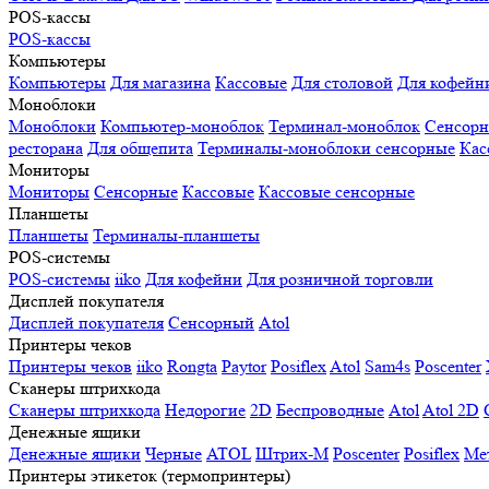
POS-кассы
POS-кассы
Компьютеры
Компьютеры
Для магазина
Кассовые
Для столовой
Для кофейн
Моноблоки
Моноблоки
Компьютер-моноблок
Терминал-моноблок
Сенсор
ресторана
Для общепита
Терминалы-моноблоки сенсорные
Кас
Мониторы
Мониторы
Сенсорные
Кассовые
Кассовые сенсорные
Планшеты
Планшеты
Терминалы-планшеты
POS-системы
POS-системы
iiko
Для кофейни
Для розничной торговли
Дисплей покупателя
Дисплей покупателя
Сенсорный
Atol
Принтеры чеков
Принтеры чеков
iiko
Rongta
Paytor
Posiflex
Atol
Sam4s
Poscenter
Сканеры штрихкода
Сканеры штрихкода
Недорогие
2D
Беспроводные
Atol
Atol 2D
Денежные ящики
Денежные ящики
Черные
ATOL
Штрих-М
Poscenter
Posiflex
Ме
Принтеры этикеток (термопринтеры)