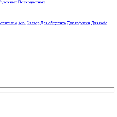
Рулонных
Полноцветных
копителем
Atol
Эватор
Для общепита
Для кофейни
Для кафе