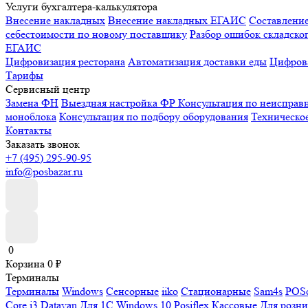
Услуги бухгалтера-калькулятора
Внесение накладных
Внесение накладных ЕГАИС
Составлени
себестоимости по новому поставщику
Разбор ошибок складског
ЕГАИС
Цифровизация ресторана
Автоматизация доставки еды
Цифрова
Тарифы
Сервисный центр
Замена ФН
Выездная настройка ФР
Консультация по неисправ
моноблока
Консультация по подбору оборудования
Техническо
Контакты
Заказать звонок
+7 (495) 295-90-95
info@posbazar.ru
0
Корзина
0
₽
Терминалы
Терминалы
Windows
Сенсорные
iiko
Стационарные
Sam4s
POSc
Core i3
Datavan
Для 1С
Windows 10
Posiflex
Кассовые
Для розн