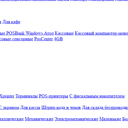
и
Для кафе
ные
POSBank
Windows
Атол
Кассовые
Кассовый компьютер-мон
совые сенсорные
PosCenter
4GB
Xprinter
Терминалы
POS-принтеры
С фискальным накопителем
С экраном
Для кассы
Штрих-кода и чеков
Для склада беспровод
таллические
Механические
Электромеханические
Маленькие
Бо