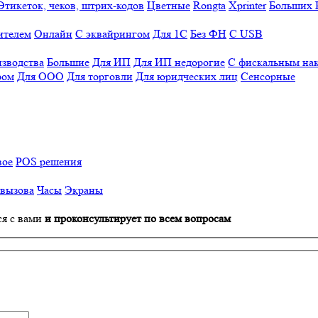
Этикеток, чеков, штрих-кодов
Цветные
Rongta
Xprinter
Больших
ителем
Онлайн
С эквайрингом
Для 1С
Без ФН
С USB
изводства
Большие
Для ИП
Для ИП недорогие
С фискальным на
ром
Для ООО
Для торговли
Для юридческих лиц
Сенсорные
вое
POS решения
 вызова
Часы
Экраны
ся с вами
и проконсультирует по всем вопросам