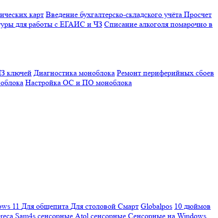
ических карт
Введение бухгалтерско-складского учёта
Просчет
уры для работы с ЕГАИС и ЧЗ
Списание алкоголя помарочно в
З ключей
Диагностика моноблока
Ремонт периферийных сбоев
облока
Настройка ОС и ПО моноблока
ows 11
Для общепита
Для столовой
Смарт
Globalpos
10 дюймов
reca
Sam4s сенсорные
Atol сенсорные
Сенсорные на Windows