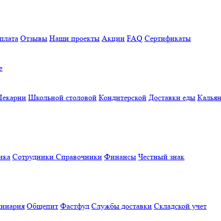
плата
Отзывы
Наши проекты
Акции
FAQ
Сертификаты
е
Пекарни
Школьной столовой
Кондитерской
Доставки еды
Калья
ика
Сотрудники
Справочники
Финансы
Честный знак
линария
Общепит
Фастфуд
Службы доставки
Складской учет