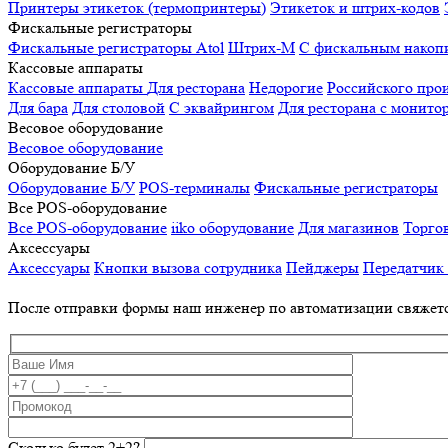
Принтеры этикеток (термопринтеры)
Этикеток и штрих-кодов
Фискальные регистраторы
Фискальные регистраторы
Atol
Штрих-М
С фискальным накоп
Кассовые аппараты
Кассовые аппараты
Для ресторана
Недорогие
Российского про
Для бара
Для столовой
С эквайрингом
Для ресторана с монито
Весовое оборудование
Весовое оборудование
Оборудование Б/У
Оборудование Б/У
POS-терминалы
Фискальные регистраторы
Все POS-оборудование
Все POS-оборудование
iiko оборудование
Для магазинов
Торго
Аксессуары
Аксессуары
Кнопки вызова сотрудника
Пейджеры
Передатчик
После отправки формы наш инженер по автоматизации свяжет
Сколько будет 2+2?