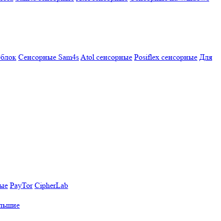
облок
Сенсорные Sam4s
Atol сенсорные
Posiflex сенсорные
Для
ные
PayTor
CipherLab
льшие