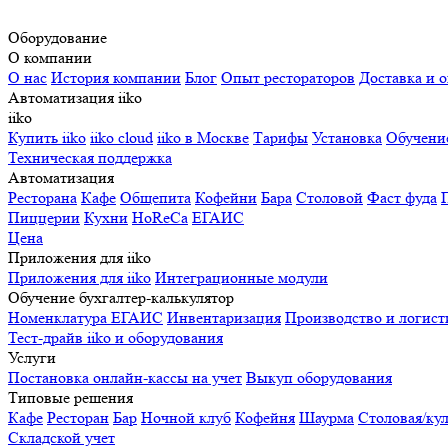
Оборудование
О компании
О нас
История компании
Блог
Опыт рестораторов
Доставка и о
Автоматизация iiko
iiko
Купить iiko
iiko cloud
iiko в Москве
Тарифы
Установка
Обучени
Техническая поддержка
Автоматизация
Ресторана
Кафе
Общепита
Кофейни
Бара
Столовой
Фаст фуда
Пиццерии
Кухни
HoReCa
ЕГАИС
Цена
Приложения для iiko
Приложения для iiko
Интеграционные модули
Обучение бухгалтер-калькулятор
Номенклатура
ЕГАИС
Инвентаризация
Производство и логист
Тест-драйв iiko и оборудования
Услуги
Постановка онлайн-кассы на учет
Выкуп оборудования
Типовые решения
Кафе
Ресторан
Бар
Ночной клуб
Кофейня
Шаурма
Столовая/ку
Складской учет