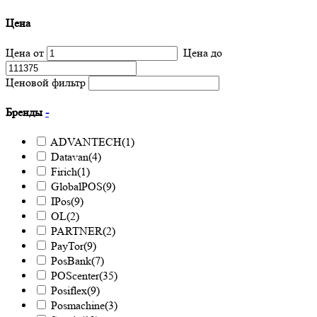
Цена
Цена от
Цена до
Ценовой фильтр
Бренды
-
ADVANTECH
(1)
Datavan
(4)
Firich
(1)
GlobalPOS
(9)
IPos
(9)
OL
(2)
PARTNER
(2)
PayTor
(9)
PosBank
(7)
POScenter
(35)
Posiflex
(9)
Posmachine
(3)