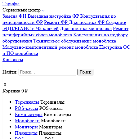
Тарифы
Сервисный центр
Замена ФН
Выездная настройка ФР
Консультация по
неисправности ФР
Ремонт ФР
Диагностика ФР
Создание
ЭЦП/ЕГАИС и ЧЗ ключей
Диагностика моноблока
Ремонт
периферийных сбоев моноблока
Консультация по подбору
оборудования
Техническое обслуживание моноблока
Модульно-компонентный ремонт моноблока
Настройка ОС
и ПО моноблока
Контакты
Найти:
0
Корзина
0
₽
Терминалы
Терминалы
POS-кассы
POS-кассы
Компьютеры
Компьютеры
Моноблоки
Моноблоки
Мониторы
Мониторы
Планшеты
Планшеты