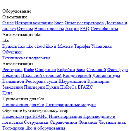
Оборудование
О компании
О нас
История компании
Блог
Опыт рестораторов
Доставка и
оплата
Отзывы
Наши проекты
Акции
FAQ
Сертификаты
Автоматизация iiko
iiko
Купить iiko
iiko cloud
iiko в Москве
Тарифы
Установка
Обучение
Техническая поддержка
Автоматизация
Ресторана
Кафе
Общепита
Кофейни
Бара
Столовой
Фаст фуда
Пекарни
Школьной столовой
Кондитерской
Доставки еды
Кальянной
Ресторана суши
Шаурмишной
Кулинарии
Заведения
Пиццерии
Кухни
HoReCa
ЕГАИС
Цена
Приложения для iiko
Приложения для iiko
Интеграционные модули
Обучение бухгалтер-калькулятор
Номенклатура
ЕГАИС
Инвентаризация
Производство и
логистика
Сотрудники
Справочники
Финансы
Честный знак
Тест-драйв iiko и оборудования