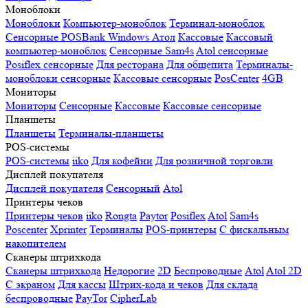
Моноблоки
Моноблоки
Компьютер-моноблок
Терминал-моноблок
Сенсорные
POSBank
Windows
Атол
Кассовые
Кассовый
компьютер-моноблок
Сенсорные Sam4s
Atol сенсорные
Posiflex сенсорные
Для ресторана
Для общепита
Терминалы-
моноблоки сенсорные
Кассовые сенсорные
PosCenter
4GB
Мониторы
Мониторы
Сенсорные
Кассовые
Кассовые сенсорные
Планшеты
Планшеты
Терминалы-планшеты
POS-системы
POS-системы
iiko
Для кофейни
Для розничной торговли
Дисплей покупателя
Дисплей покупателя
Сенсорный
Atol
Принтеры чеков
Принтеры чеков
iiko
Rongta
Paytor
Posiflex
Atol
Sam4s
Poscenter
Xprinter
Терминалы
POS-принтеры
С фискальным
накопителем
Сканеры штрихкода
Сканеры штрихкода
Недорогие
2D
Беспроводные
Atol
Atol 2D
С экраном
Для кассы
Штрих-кода и чеков
Для склада
беспроводные
PayTor
CipherLab