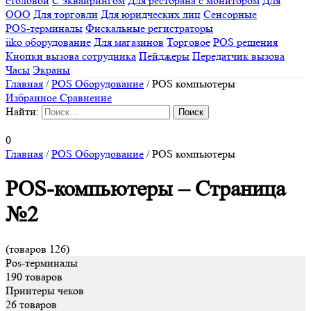
столовой
С эквайрингом
Для ресторана с монитором
Для
ООО
Для торговли
Для юридческих лиц
Сенсорные
POS-терминалы
Фискальные регистраторы
iiko оборудование
Для магазинов
Торговое
POS решения
Кнопки вызова сотрудника
Пейджеры
Передатчик вызова
Часы
Экраны
Главная
/
POS Оборудование
/
POS компьютеры
Избранное
Сравнение
Найти:
0
Главная
/
POS Оборудование
/
POS компьютеры
POS-компьютеры – Страница
№2
(товаров 126)
Pos-терминалы
190 товаров
Принтеры чеков
26 товаров