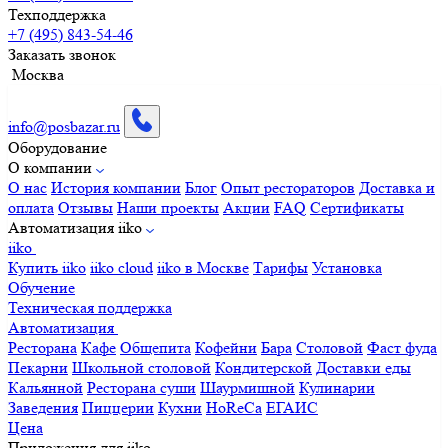
Техподдержка
+7 (495) 843-54-46
Заказать звонок
Москва
info@posbazar.ru
Оборудование
О компании
О нас
История компании
Блог
Опыт рестораторов
Доставка и
оплата
Отзывы
Наши проекты
Акции
FAQ
Сертификаты
Автоматизация iiko
iiko
Купить iiko
iiko cloud
iiko в Москве
Тарифы
Установка
Обучение
Техническая поддержка
Автоматизация
Ресторана
Кафе
Общепита
Кофейни
Бара
Столовой
Фаст фуда
Пекарни
Школьной столовой
Кондитерской
Доставки еды
Кальянной
Ресторана суши
Шаурмишной
Кулинарии
Заведения
Пиццерии
Кухни
HoReCa
ЕГАИС
Цена
Приложения для iiko