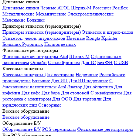
Денежные ящики
Денежные ящики
Черные
ATOL
Штрих-М
Poscenter
Posiflex
Металлические
Механические
Электромеханические
Маленькие
Большие
Принтеры этикеток (термопринтеры)
Принтеры этикеток (термопринтеры)
Этикеток и штрих-кодов
Этикеток, чеков, штрих-кодов
Цветные
Rongta
Xprinter
Больших
Рулонных
Полноцветных
Фискальные регистраторы
Фискальные регистраторы
Atol
Штрих-М
С фискальным
накопителем
Онлайн
С эквайрингом
Для 1С
Без ФН
С USB
Кассовые аппараты
Кассовые аппараты
Для ресторана
Недорогие
Российского
производства
Большие
Для ИП
Для ИП недорогие
С
фискальным накопителем
Atol
Эватор
Для общепита
Для
кофейни
Для кафе
Для бара
Для столовой
С эквайрингом
Для
ресторана с монитором
Для ООО
Для торговли
Для
юридческих лиц
Сенсорные
Весовое оборудование
Весовое оборудование
Оборудование Б/У
Оборудование Б/У
POS-терминалы
Фискальные регистраторы
Все POS-оборудование