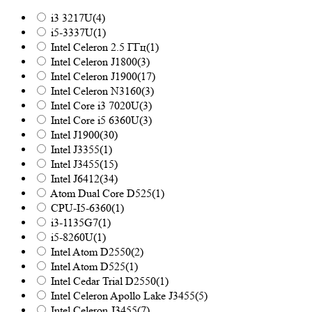
i3 3217U
(4)
i5-3337U
(1)
Intel Celeron 2.5 ГГц
(1)
Intel Celeron J1800
(3)
Intel Celeron J1900
(17)
Intel Celeron N3160
(3)
Intel Core i3 7020U
(3)
Intel Core i5 6360U
(3)
Intel J1900
(30)
Intel J3355
(1)
Intel J3455
(15)
Intel J6412
(34)
Atom Dual Core D525
(1)
CPU-I5-6360
(1)
i3-1135G7
(1)
i5-8260U
(1)
Intel Atom D2550
(2)
Intel Atom D525
(1)
Intel Cedar Trial D2550
(1)
Intel Celeron Apollo Lake J3455
(5)
Intel Celeron J3455
(7)