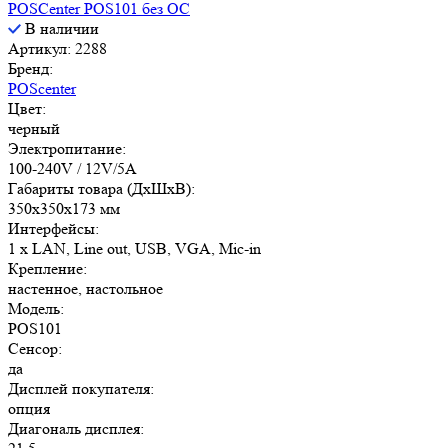
POSCenter POS101 без ОС
В наличии
Артикул: 2288
Бренд:
POScenter
Цвет:
черный
Электропитание:
100-240V / 12V/5A
Габариты товара (ДxШxВ):
350х350х173 мм
Интерфейсы:
1 x LAN, Line out, USB, VGA, Mic-in
Крепление:
настенное, настольное
Модель:
POS101
Сенсор:
да
Дисплей покупателя:
опция
Диагональ дисплея: