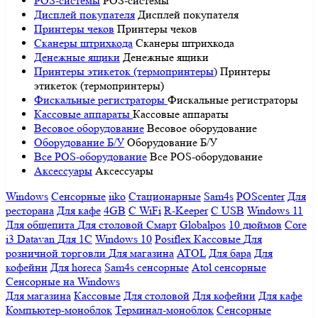
POS-системы
POS-системы
Дисплей покупателя
Дисплей покупателя
Принтеры чеков
Принтеры чеков
Сканеры штрихкода
Сканеры штрихкода
Денежные ящики
Денежные ящики
Принтеры этикеток (термопринтеры)
Принтеры
этикеток (термопринтеры)
Фискальные регистраторы
Фискальные регистраторы
Кассовые аппараты
Кассовые аппараты
Весовое оборудование
Весовое оборудование
Оборудование Б/У
Оборудование Б/У
Все POS-оборудование
Все POS-оборудование
Аксессуары
Аксессуары
Windows
Сенсорные
iiko
Стационарные
Sam4s
POScenter
Для
ресторана
Для кафе
4GB
С WiFi
R-Keeper
С USB
Windows 11
Для общепита
Для столовой
Смарт
Globalpos
10 дюймов
Core
i3
Datavan
Для 1С
Windows 10
Posiflex
Кассовые
Для
розничной торговли
Для магазина
ATOL
Для бара
Для
кофейни
Для horeca
Sam4s сенсорные
Atol сенсорные
Сенсорные на Windows
Для магазина
Кассовые
Для столовой
Для кофейни
Для кафе
Компьютер-моноблок
Терминал-моноблок
Сенсорные