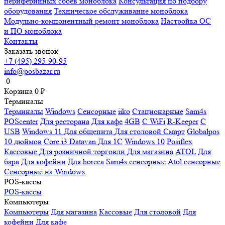
периферийных сбоев моноблока
Консультация по подбору
оборудования
Техническое обслуживание моноблока
Модульно-компонентный ремонт моноблока
Настройка ОС
и ПО моноблока
Контакты
Заказать звонок
+7 (495) 295-90-95
info@posbazar.ru
0
Корзина
0
₽
Терминалы
Терминалы
Windows
Сенсорные
iiko
Стационарные
Sam4s
POScenter
Для ресторана
Для кафе
4GB
С WiFi
R-Keeper
С
USB
Windows 11
Для общепита
Для столовой
Смарт
Globalpos
10 дюймов
Core i3
Datavan
Для 1С
Windows 10
Posiflex
Кассовые
Для розничной торговли
Для магазина
ATOL
Для
бара
Для кофейни
Для horeca
Sam4s сенсорные
Atol сенсорные
Сенсорные на Windows
POS-кассы
POS-кассы
Компьютеры
Компьютеры
Для магазина
Кассовые
Для столовой
Для
кофейни
Для кафе