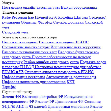
Услуги
Постановка онлайн-кассы на учет
Выкуп оборудования
Типовые решения
Кафе
Ресторан
Бар
Ночной клуб
Кофейня
Шаурма
Столовая/
кулинария
Общепит
Фастфуд
Службы доставки
Складской
учет
Складской учет
Услуги бухгалтера-калькулятора
Внесение накладных
Внесение накладных ЕГАИС
Составление номенклатуры
Исправление чека коррекции
Внесение технологических карт
Введение бухгалтерско-
складского учёта
Просчет себестоимости по новому
поставщику
Разбор ошибок складского учета
Подвязка кодов
к товарам ТН ВЭД
Настройка номенклатуры для работы с
ЕГАИС и ЧЗ
Списание алкоголя помарочно в ЕГАИС
Цифровизация ресторана
Автоматизация доставки еды
Цифровая лояльность для ресторанов
ККТ
Тарифы
Сервисный центр
Замена ФН
Выездная настройка ФР
Консультация по
неисправности ФР
Ремонт ФР
Диагностика ФР
Создание
ЭЦП/ЕГАИС и ЧЗ ключей
Диагностика моноблока
Ремонт