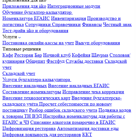
Приложения для iiko
Интеграционные модули
Обучение бухгалтер-калькулятор
Номенклатура
ЕГАИС
Инвентаризация
Производство и
логистика
Сотрудники
Справочники
Финансы
Честный знак
Тест-драйв iiko и оборудования
Услуги
Постановка онлайн-кассы на учет
Выкуп оборудования
Типовые решения
Кафе
Ресторан
Бар
Ночной клуб
Кофейня
Шаурма
Столовая/
кулинария
Общепит
Фастфуд
Службы доставки
Складской
учет
Складской учет
Услуги бухгалтера-калькулятора
Внесение накладных
Внесение накладных ЕГАИС
Составление номенклатуры
Исправление чека коррекции
Внесение технологических карт
Введение бухгалтерско-
складского учёта
Просчет себестоимости по новому
поставщику
Разбор ошибок складского учета
Подвязка кодов
к товарам ТН ВЭД
Настройка номенклатуры для работы с
ЕГАИС и ЧЗ
Списание алкоголя помарочно в ЕГАИС
Цифровизация ресторана
Автоматизация доставки еды
Цифровая лояльность для ресторанов
ККТ