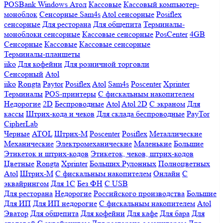
POSBank
Windows
Атол
Кассовые
Кассовый компьютер-
моноблок
Сенсорные Sam4s
Atol сенсорные
Posiflex
сенсорные
Для ресторана
Для общепита
Терминалы-
моноблоки сенсорные
Кассовые сенсорные
PosCenter
4GB
Сенсорные
Кассовые
Кассовые сенсорные
Терминалы-планшеты
iiko
Для кофейни
Для розничной торговли
Сенсорный
Atol
iiko
Rongta
Paytor
Posiflex
Atol
Sam4s
Poscenter
Xprinter
Терминалы
POS-принтеры
С фискальным накопителем
Недорогие
2D
Беспроводные
Atol
Atol 2D
С экраном
Для
кассы
Штрих-кода и чеков
Для склада беспроводные
PayTor
CipherLab
Черные
ATOL
Штрих-М
Poscenter
Posiflex
Металлические
Механические
Электромеханические
Маленькие
Большие
Этикеток и штрих-кодов
Этикеток, чеков, штрих-кодов
Цветные
Rongta
Xprinter
Больших
Рулонных
Полноцветных
Atol
Штрих-М
С фискальным накопителем
Онлайн
С
эквайрингом
Для 1С
Без ФН
С USB
Для ресторана
Недорогие
Российского производства
Большие
Для ИП
Для ИП недорогие
С фискальным накопителем
Atol
Эватор
Для общепита
Для кофейни
Для кафе
Для бара
Для