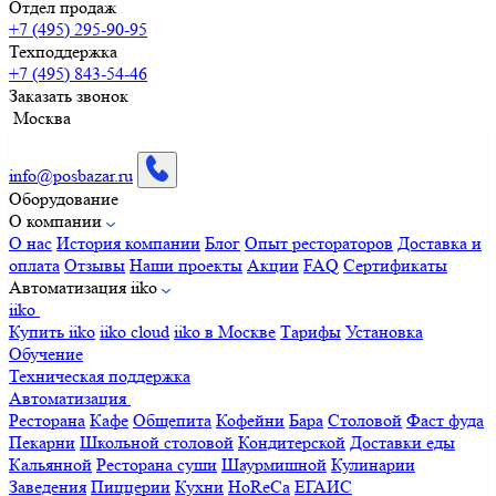
Отдел продаж
+7 (495) 295-90-95
Техподдержка
+7 (495) 843-54-46
Заказать звонок
Москва
info@posbazar.ru
Оборудование
О компании
О нас
История компании
Блог
Опыт рестораторов
Доставка и
оплата
Отзывы
Наши проекты
Акции
FAQ
Сертификаты
Автоматизация iiko
iiko
Купить iiko
iiko cloud
iiko в Москве
Тарифы
Установка
Обучение
Техническая поддержка
Автоматизация
Ресторана
Кафе
Общепита
Кофейни
Бара
Столовой
Фаст фуда
Пекарни
Школьной столовой
Кондитерской
Доставки еды
Кальянной
Ресторана суши
Шаурмишной
Кулинарии
Заведения
Пиццерии
Кухни
HoReCa
ЕГАИС