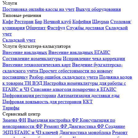
Услуги
Постановка онлайн-кассы на учет
Выкуп оборудования
Типовые решения
Кафе
Ресторан
Бар
Ночной клуб
Кофейня
Шаурма
Столовая/
кулинария
Общепит
Фастфуд
Службы доставки
Складской
учет
Складской учет
Услуги бухгалтера-калькулятора
Внесение накладных
Внесение накладных ЕГАИС
Составление номенклатуры
Исправление чека коррекции
Внесение технологических карт
Введение бухгалтерско-
складского учёта
Просчет себестоимости по новому
поставщику
Разбор ошибок складского учета
Подвязка кодов
к товарам ТН ВЭД
Настройка номенклатуры для работы с
ЕГАИС и ЧЗ
Списание алкоголя помарочно в ЕГАИС
Цифровизация ресторана
Автоматизация доставки еды
Цифровая лояльность для ресторанов
ККТ
Тарифы
Сервисный центр
Замена ФН
Выездная настройка ФР
Консультация по
неисправности ФР
Ремонт ФР
Диагностика ФР
Создание
ЭЦП/ЕГАИС и ЧЗ ключей
Диагностика моноблока
Ремонт