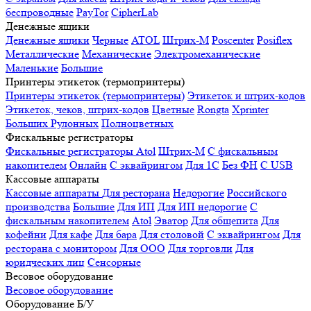
беспроводные
PayTor
CipherLab
Денежные ящики
Денежные ящики
Черные
ATOL
Штрих-М
Poscenter
Posiflex
Металлические
Механические
Электромеханические
Маленькие
Большие
Принтеры этикеток (термопринтеры)
Принтеры этикеток (термопринтеры)
Этикеток и штрих-кодов
Этикеток, чеков, штрих-кодов
Цветные
Rongta
Xprinter
Больших
Рулонных
Полноцветных
Фискальные регистраторы
Фискальные регистраторы
Atol
Штрих-М
С фискальным
накопителем
Онлайн
С эквайрингом
Для 1С
Без ФН
С USB
Кассовые аппараты
Кассовые аппараты
Для ресторана
Недорогие
Российского
производства
Большие
Для ИП
Для ИП недорогие
С
фискальным накопителем
Atol
Эватор
Для общепита
Для
кофейни
Для кафе
Для бара
Для столовой
С эквайрингом
Для
ресторана с монитором
Для ООО
Для торговли
Для
юридческих лиц
Сенсорные
Весовое оборудование
Весовое оборудование
Оборудование Б/У