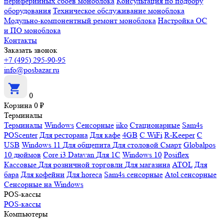
периферийных сбоев моноблока
Консультация по подбору
оборудования
Техническое обслуживание моноблока
Модульно-компонентный ремонт моноблока
Настройка ОС
и ПО моноблока
Контакты
Заказать звонок
+7 (495) 295-90-95
info@posbazar.ru
0
Корзина
0
₽
Терминалы
Терминалы
Windows
Сенсорные
iiko
Стационарные
Sam4s
POScenter
Для ресторана
Для кафе
4GB
С WiFi
R-Keeper
С
USB
Windows 11
Для общепита
Для столовой
Смарт
Globalpos
10 дюймов
Core i3
Datavan
Для 1С
Windows 10
Posiflex
Кассовые
Для розничной торговли
Для магазина
ATOL
Для
бара
Для кофейни
Для horeca
Sam4s сенсорные
Atol сенсорные
Сенсорные на Windows
POS-кассы
POS-кассы
Компьютеры