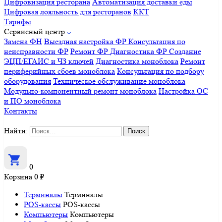
Цифровизация ресторана
Автоматизация доставки еды
Цифровая лояльность для ресторанов
ККТ
Тарифы
Сервисный центр
Замена ФН
Выездная настройка ФР
Консультация по
неисправности ФР
Ремонт ФР
Диагностика ФР
Создание
ЭЦП/ЕГАИС и ЧЗ ключей
Диагностика моноблока
Ремонт
периферийных сбоев моноблока
Консультация по подбору
оборудования
Техническое обслуживание моноблока
Модульно-компонентный ремонт моноблока
Настройка ОС
и ПО моноблока
Контакты
Найти:
0
Корзина
0
₽
Терминалы
Терминалы
POS-кассы
POS-кассы
Компьютеры
Компьютеры