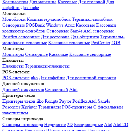
Компьютеры
Для магазина
Кассовые
Для столовой
Для
кофейни
Для кафе
Моноблоки
Моноблоки
Компьютер-моноблок
Терминал-моноблок
Сенсорные
POSBank
Windows
Атол
Кассовые
Кассовый
компьютер-моноблок
Сенсорные Sam4s
Atol сенсорные
Posiflex сенсорные
Для ресторана
Для общепита
Терминалы-
моноблоки сенсорные
Кассовые сенсорные
PosCenter
4GB
Мониторы
Мониторы
Сенсорные
Кассовые
Кассовые сенсорные
Планшеты
Планшеты
Терминалы-планшеты
POS-системы
POS-системы
iiko
Для кофейни
Для розничной торговли
Дисплей покупателя
Дисплей покупателя
Сенсорный
Atol
Принтеры чеков
Принтеры чеков
iiko
Rongta
Paytor
Posiflex
Atol
Sam4s
Poscenter
Xprinter
Терминалы
POS-принтеры
С фискальным
накопителем
Сканеры штрихкода
Сканеры штрихкода
Недорогие
2D
Беспроводные
Atol
Atol 2D
С экраном
Для кассы
Штрих-кода и чеков
Для склада