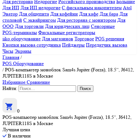
Для ресторана
Недорогие
Российского производства
Большие
Для ИП
Для ИП недорогие
С фискальным накопителем
Atol
Эватор
Для общепита
Для кофейни
Для кафе
Для бара
Для
столовой
С эквайрингом
Для ресторана с монитором
Для
ООО
Для торговли
Для юридческих лиц
Сенсорные
POS-терминалы
Фискальные регистраторы
iiko оборудование
Для магазинов
Торговое
POS решения
Кнопки вызова сотрудника
Пейджеры
Передатчик вызова
Часы
Экраны
Главная
/
POS Оборудование
/
POS-компьютер моноблок Sam4s Jupiter (Forza), 18.5“, J6412,
JUPITER118S в Москве
Избранное
Сравнение
Найти:
0
POS-компьютер моноблок Sam4s Jupiter (Forza), 18.5“, J6412,
JUPITER118S в Москве
Лучшая цена
В наличии