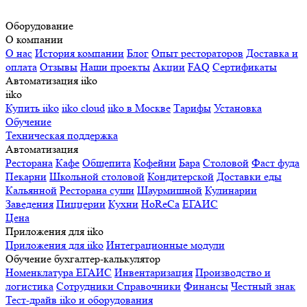
Оборудование
О компании
О нас
История компании
Блог
Опыт рестораторов
Доставка и
оплата
Отзывы
Наши проекты
Акции
FAQ
Сертификаты
Автоматизация iiko
iiko
Купить iiko
iiko cloud
iiko в Москве
Тарифы
Установка
Обучение
Техническая поддержка
Автоматизация
Ресторана
Кафе
Общепита
Кофейни
Бара
Столовой
Фаст фуда
Пекарни
Школьной столовой
Кондитерской
Доставки еды
Кальянной
Ресторана суши
Шаурмишной
Кулинарии
Заведения
Пиццерии
Кухни
HoReCa
ЕГАИС
Цена
Приложения для iiko
Приложения для iiko
Интеграционные модули
Обучение бухгалтер-калькулятор
Номенклатура
ЕГАИС
Инвентаризация
Производство и
логистика
Сотрудники
Справочники
Финансы
Честный знак
Тест-драйв iiko и оборудования