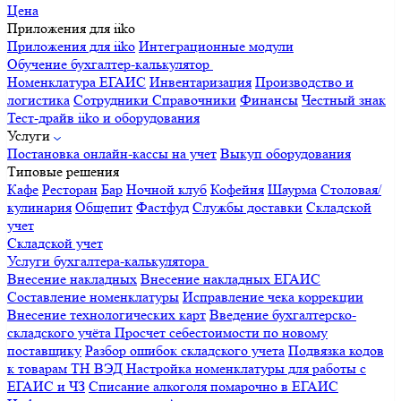
Цена
Приложения для iiko
Приложения для iiko
Интеграционные модули
Обучение бухгалтер-калькулятор
Номенклатура
ЕГАИС
Инвентаризация
Производство и
логистика
Сотрудники
Справочники
Финансы
Честный знак
Тест-драйв iiko и оборудования
Услуги
Постановка онлайн-кассы на учет
Выкуп оборудования
Типовые решения
Кафе
Ресторан
Бар
Ночной клуб
Кофейня
Шаурма
Столовая/
кулинария
Общепит
Фастфуд
Службы доставки
Складской
учет
Складской учет
Услуги бухгалтера-калькулятора
Внесение накладных
Внесение накладных ЕГАИС
Составление номенклатуры
Исправление чека коррекции
Внесение технологических карт
Введение бухгалтерско-
складского учёта
Просчет себестоимости по новому
поставщику
Разбор ошибок складского учета
Подвязка кодов
к товарам ТН ВЭД
Настройка номенклатуры для работы с
ЕГАИС и ЧЗ
Списание алкоголя помарочно в ЕГАИС