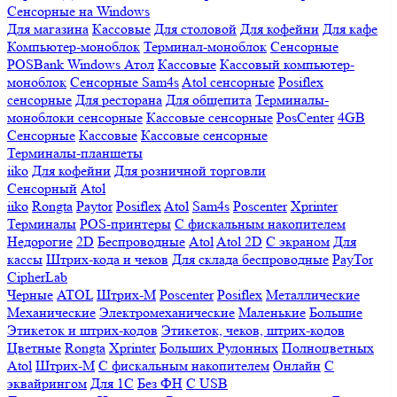
Сенсорные на Windows
Для магазина
Кассовые
Для столовой
Для кофейни
Для кафе
Компьютер-моноблок
Терминал-моноблок
Сенсорные
POSBank
Windows
Атол
Кассовые
Кассовый компьютер-
моноблок
Сенсорные Sam4s
Atol сенсорные
Posiflex
сенсорные
Для ресторана
Для общепита
Терминалы-
моноблоки сенсорные
Кассовые сенсорные
PosCenter
4GB
Сенсорные
Кассовые
Кассовые сенсорные
Терминалы-планшеты
iiko
Для кофейни
Для розничной торговли
Сенсорный
Atol
iiko
Rongta
Paytor
Posiflex
Atol
Sam4s
Poscenter
Xprinter
Терминалы
POS-принтеры
С фискальным накопителем
Недорогие
2D
Беспроводные
Atol
Atol 2D
С экраном
Для
кассы
Штрих-кода и чеков
Для склада беспроводные
PayTor
CipherLab
Черные
ATOL
Штрих-М
Poscenter
Posiflex
Металлические
Механические
Электромеханические
Маленькие
Большие
Этикеток и штрих-кодов
Этикеток, чеков, штрих-кодов
Цветные
Rongta
Xprinter
Больших
Рулонных
Полноцветных
Atol
Штрих-М
С фискальным накопителем
Онлайн
С
эквайрингом
Для 1С
Без ФН
С USB