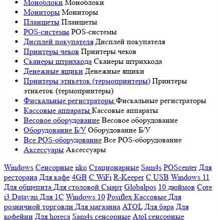
Моноблоки
Моноблоки
Мониторы
Мониторы
Планшеты
Планшеты
POS-системы
POS-системы
Дисплей покупателя
Дисплей покупателя
Принтеры чеков
Принтеры чеков
Сканеры штрихкода
Сканеры штрихкода
Денежные ящики
Денежные ящики
Принтеры этикеток (термопринтеры)
Принтеры
этикеток (термопринтеры)
Фискальные регистраторы
Фискальные регистраторы
Кассовые аппараты
Кассовые аппараты
Весовое оборудование
Весовое оборудование
Оборудование Б/У
Оборудование Б/У
Все POS-оборудование
Все POS-оборудование
Аксессуары
Аксессуары
Windows
Сенсорные
iiko
Стационарные
Sam4s
POScenter
Для
ресторана
Для кафе
4GB
С WiFi
R-Keeper
С USB
Windows 11
Для общепита
Для столовой
Смарт
Globalpos
10 дюймов
Core
i3
Datavan
Для 1С
Windows 10
Posiflex
Кассовые
Для
розничной торговли
Для магазина
ATOL
Для бара
Для
кофейни
Для horeca
Sam4s сенсорные
Atol сенсорные