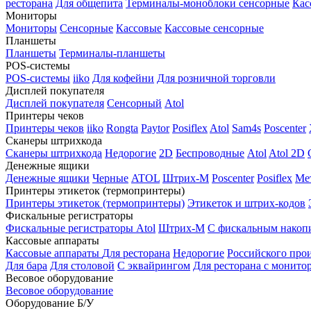
ресторана
Для общепита
Терминалы-моноблоки сенсорные
Кас
Мониторы
Мониторы
Сенсорные
Кассовые
Кассовые сенсорные
Планшеты
Планшеты
Терминалы-планшеты
POS-системы
POS-системы
iiko
Для кофейни
Для розничной торговли
Дисплей покупателя
Дисплей покупателя
Сенсорный
Atol
Принтеры чеков
Принтеры чеков
iiko
Rongta
Paytor
Posiflex
Atol
Sam4s
Poscenter
Сканеры штрихкода
Сканеры штрихкода
Недорогие
2D
Беспроводные
Atol
Atol 2D
Денежные ящики
Денежные ящики
Черные
ATOL
Штрих-М
Poscenter
Posiflex
Ме
Принтеры этикеток (термопринтеры)
Принтеры этикеток (термопринтеры)
Этикеток и штрих-кодов
Фискальные регистраторы
Фискальные регистраторы
Atol
Штрих-М
С фискальным накоп
Кассовые аппараты
Кассовые аппараты
Для ресторана
Недорогие
Российского про
Для бара
Для столовой
С эквайрингом
Для ресторана с монито
Весовое оборудование
Весовое оборудование
Оборудование Б/У