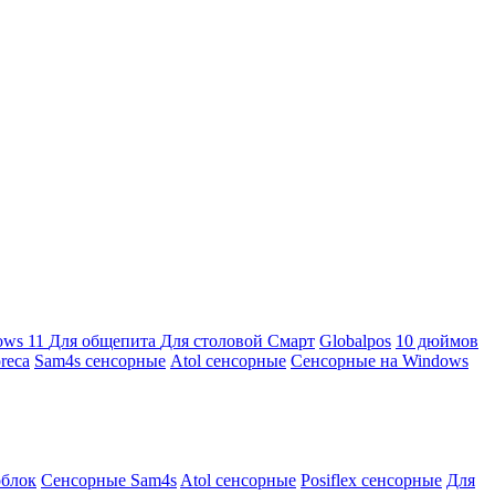
ows 11
Для общепита
Для столовой
Смарт
Globalpos
10 дюймов
reca
Sam4s сенсорные
Atol сенсорные
Сенсорные на Windows
облок
Сенсорные Sam4s
Atol сенсорные
Posiflex сенсорные
Для