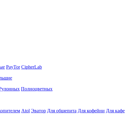
ные
PayTor
CipherLab
льшие
Рулонных
Полноцветных
копителем
Atol
Эватор
Для общепита
Для кофейни
Для кафе