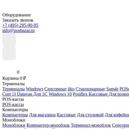
Оборудование
Заказать звонок
+7 (495) 295-90-95
info@posbazar.ru
0
Корзина
0
₽
Терминалы
Терминалы
Windows
Сенсорные
iiko
Стационарные
Sam4s
POSc
Core i3
Datavan
Для 1С
Windows 10
Posiflex
Кассовые
Для розн
POS-кассы
POS-кассы
Компьютеры
Компьютеры
Для магазина
Кассовые
Для столовой
Для кофейн
Моноблоки
Моноблоки
Компьютер-моноблок
Терминал-моноблок
Сенсор