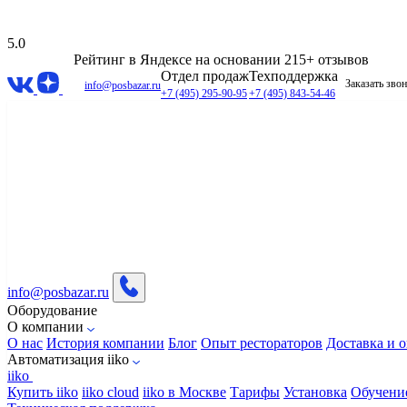
5.0
Рейтинг в Яндексе
на основании 215+ отзывов
Отдел продаж
Техподдержка
Заказать зво
info@posbazar.ru
+7 (495) 295-90-95
+7 (495) 843-54-46
info@posbazar.ru
Оборудование
О компании
О нас
История компании
Блог
Опыт рестораторов
Доставка и о
Автоматизация iiko
iiko
Купить iiko
iiko cloud
iiko в Москве
Тарифы
Установка
Обучени