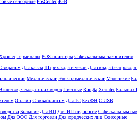
совые сенсорные
PosCenter
4GB
Xprinter
Терминалы
POS-принтеры
С фискальным накопителем
С экраном
Для кассы
Штрих-кода и чеков
Для склада беспровод
таллические
Механические
Электромеханические
Маленькие
Бо
Этикеток, чеков, штрих-кодов
Цветные
Rongta
Xprinter
Больших
ителем
Онлайн
С эквайрингом
Для 1С
Без ФН
С USB
изводства
Большие
Для ИП
Для ИП недорогие
С фискальным на
ром
Для ООО
Для торговли
Для юридческих лиц
Сенсорные