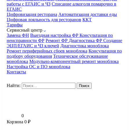
работы с ЕГАИС и ЧЗ
Списание алкоголя помарочно в
ЕГАИС
Цифровизация ресторана
Автоматизация доставки еды
Цифровая лояльность для ресторанов
ККТ
Тарифы
Сервисный центр
Замена ФН
Выездная настройка ФР
Консультация по
неисправности ФР
Ремонт ФР
Диагностика ФР
Создание
ЭЦП/ЕГАИС и ЧЗ ключей
Диагностика моноблока
Ремонт периферийных сбоев моноблока
Консультация по
подбору оборудования
Техническое обслуживание
моноблока
Модульно-компонентный ремонт моноблока
Настройка ОС и ПО моноблока
Контакты
Найти:
0
Корзина
0
₽