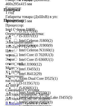
460x295x415 мм
Гарантия:
Поверка
1 год
Габариты товара (ДxШxВ) в уп:
Процессор
460x295x415 мм
Процессор:
Intel Celeron J1800
i3 3217U
(4)
Операционная система:
i5-3337U
(1)
835
Intel Celeron J1800
(2)
Электропитание:
Intel Celeron J1900
(9)
100-240V / 12V/5A
Intel Celeron N3160
(1)
Цвет:
Intel Core i3 7020U
(3)
черный
Экран:
Intel Core i5 6360U
(1)
сенсорный
Intel J1900
(12)
Модель:
Intel J3455
(1)
X1 J1800
Intel J6412
(29)
Крепление:
Atom Dual Core D525
(1)
настольное
i3-1135G7
(1)
42 000
₽
i5-8260U
(1)
Самовывоз:
Сегодня
Intel Atom D2550
(1)
Доставка курьером:
Завтра
Intel Celeron Apollo Lake J3455
(5)
Доставка СДЭК:
от 3х дней
Intel Celeron J3455
(3)
В корзину
Купить в 1 клик