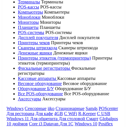
Терминалы
Терминалы
POS-кассы
POS-кассы
Компьютеры
Компьютеры
Моноблоки
Моноблоки
Мониторы
Мониторы
Планшеты
Планшеты
POS-системы
POS-системы
Дисплей покупателя
Дисплей покупателя
Принтеры чеков
Принтеры чеков
Сканеры штрихкода
Сканеры штрихкода
Денежные ящики
Денежные ящики
Принтеры этикеток (термопринтеры)
Принтеры
этикеток (термопринтеры)
Фискальные регистраторы
Фискальные
регистраторы
Кассовые аппараты
Кассовые аппараты
Весовое оборудование
Весовое оборудование
Оборудование Б/У
Оборудование Б/У
Все POS-оборудование
Все POS-оборудование
Аксессуары
Аксессуары
Windows
Сенсорные
iiko
Стационарные
Sam4s
POScenter
Для ресторана
Для кафе
4GB
С WiFi
R-Keeper
С USB
Windows 11
Для общепита
Для столовой
Смарт
Globalpos
10 дюймов
Core i3
Datavan
Для 1С
Windows 10
Posiflex