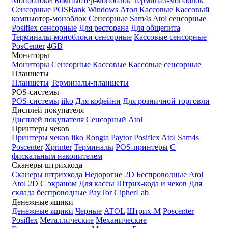
Моноблоки
Компьютер-моноблок
Терминал-моноблок
Сенсорные
POSBank
Windows
Атол
Кассовые
Кассовый
компьютер-моноблок
Сенсорные Sam4s
Atol сенсорные
Posiflex сенсорные
Для ресторана
Для общепита
Терминалы-моноблоки сенсорные
Кассовые сенсорные
PosCenter
4GB
Мониторы
Мониторы
Сенсорные
Кассовые
Кассовые сенсорные
Планшеты
Планшеты
Терминалы-планшеты
POS-системы
POS-системы
iiko
Для кофейни
Для розничной торговли
Дисплей покупателя
Дисплей покупателя
Сенсорный
Atol
Принтеры чеков
Принтеры чеков
iiko
Rongta
Paytor
Posiflex
Atol
Sam4s
Poscenter
Xprinter
Терминалы
POS-принтеры
С
фискальным накопителем
Сканеры штрихкода
Сканеры штрихкода
Недорогие
2D
Беспроводные
Atol
Atol 2D
С экраном
Для кассы
Штрих-кода и чеков
Для
склада беспроводные
PayTor
CipherLab
Денежные ящики
Денежные ящики
Черные
ATOL
Штрих-М
Poscenter
Posiflex
Металлические
Механические