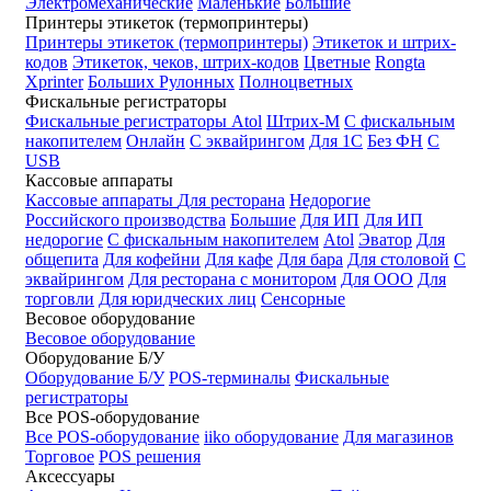
Электромеханические
Маленькие
Большие
Принтеры этикеток (термопринтеры)
Принтеры этикеток (термопринтеры)
Этикеток и штрих-
кодов
Этикеток, чеков, штрих-кодов
Цветные
Rongta
Xprinter
Больших
Рулонных
Полноцветных
Фискальные регистраторы
Фискальные регистраторы
Atol
Штрих-М
С фискальным
накопителем
Онлайн
С эквайрингом
Для 1С
Без ФН
С
USB
Кассовые аппараты
Кассовые аппараты
Для ресторана
Недорогие
Российского производства
Большие
Для ИП
Для ИП
недорогие
С фискальным накопителем
Atol
Эватор
Для
общепита
Для кофейни
Для кафе
Для бара
Для столовой
С
эквайрингом
Для ресторана с монитором
Для ООО
Для
торговли
Для юридческих лиц
Сенсорные
Весовое оборудование
Весовое оборудование
Оборудование Б/У
Оборудование Б/У
POS-терминалы
Фискальные
регистраторы
Все POS-оборудование
Все POS-оборудование
iiko оборудование
Для магазинов
Торговое
POS решения
Аксессуары