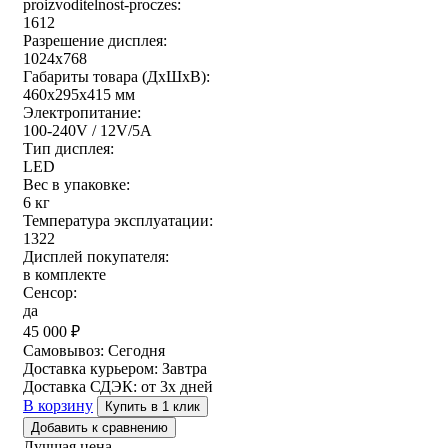
proizvoditelnost-proczes:
1612
Разрешение дисплея:
1024x768
Габариты товара (ДxШxВ):
460x295x415 мм
Электропитание:
100-240V / 12V/5A
Тип дисплея:
LED
Вес в упаковке:
6 кг
Температура эксплуатации:
1322
Дисплей покупателя:
в комплекте
Сенсор:
да
45 000
₽
Самовывоз:
Сегодня
Доставка курьером:
Завтра
Доставка СДЭК:
от 3х дней
В корзину
Купить в 1 клик
Добавить к сравнению
Лучшая цена