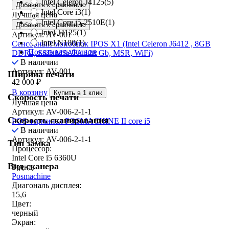
Intel Celeron J4125
(5)
Добавить к сравнению
Intel Core i3
(1)
Лучшая цена
Intel Core i5-2510E
(1)
Добавить к сравнению
Intel J4125
(1)
Артикул: AV-001
Intel N100
(1)
Сенсорный моноблок IPOS X1 (Intel Celeron J6412 , 8GB
Показывать больше
DDR4, SSD MSATA 128 Gb, MSR, WiFi)
В наличии
Артикул: AV-001
Ширина печати
42 000
₽
В корзину
Купить в 1 клик
Скорость печати
Лучшая цена
Артикул: AV-006-2-1-1
Скорость сканирования
POS-терминал POSMACHINE II core i5
В наличии
Артикул: AV-006-2-1-1
Тип замка
Процессор:
Intel Core i5 6360U
Вид сканера
Бренд:
Posmachine
Диагональ дисплея:
15,6
Цвет:
черный
Экран: