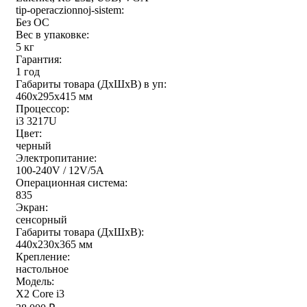
tip-operaczionnoj-sistem:
Без ОС
Вес в упаковке:
5 кг
Гарантия:
1 год
Габариты товара (ДxШxВ) в уп:
460x295x415 мм
Процессор:
i3 3217U
Цвет:
черный
Электропитание:
100-240V / 12V/5A
Операционная система:
835
Экран:
сенсорный
Габариты товара (ДxШxВ):
440x230x365 мм
Крепление:
настольное
Модель:
X2 Core i3