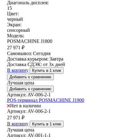
Диагональ дисплея:
15
Цвет:
черный
Экран:
сенсорный
Модель:
POSMACHINE J1800
27 971
₽
Самовывоз:
Сегодня
Доставка курьером:
Завтра
Доставка СДЭК:
от 3х дней
В корзину
Купить в 1 клик
Добавить к сравнению
Лучшая цена
Добавить к сравнению
Артикул: AV-006-2-1
POS-терминал POSMACHINE J1900
Нет в наличии
Артикул: AV-006-2-1
27 971
₽
В корзину
Купить в 1 клик
Лучшая цена
Артикул: AV-001-1-1