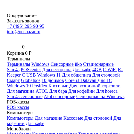
Оборудование
Заказать звонок
+7 (495) 295-90-95
info@posbazar.ru
0
Корзина
0
₽
Терминалы
Терминалы
Windows
Сенсорные
iiko
Стационарные
Sam4s
POScenter
Для ресторана
Для кафе
4GB
С WiFi
R-
Keeper
С USB
Windows 11
Для общепита
Для столовой
Смарт
Globalpos
10 дюймов
Core i3
Datavan
Для 1С
Windows 10
Posiflex
Кассовые
Для розничной торговли
Для магазина
ATOL
Для бара
Для кофейни
Для horeca
Sam4s сенсорные
Atol сенсорные
Сенсорные на Windows
POS-кассы
POS-кассы
Компьютеры
Компьютеры
Для магазина
Кассовые
Для столовой
Для
кофейни
Для кафе
Моноблоки