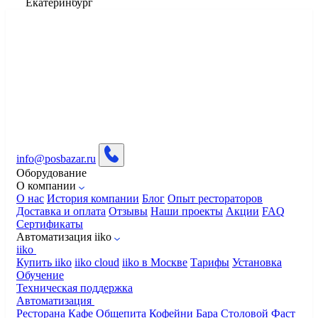
Екатеринбург
info@posbazar.ru
Оборудование
О компании
О нас
История компании
Блог
Опыт рестораторов
Доставка и оплата
Отзывы
Наши проекты
Акции
FAQ
Сертификаты
Автоматизация iiko
iiko
Купить iiko
iiko cloud
iiko в Москве
Тарифы
Установка
Обучение
Техническая поддержка
Автоматизация
Ресторана
Кафе
Общепита
Кофейни
Бара
Столовой
Фаст