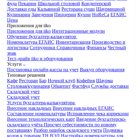
фуда
Пекарни
Школьной столовой
Кондитерской
Доставки еды
Кальянной
Ресторана суши
Шаурмишной
Кулинарии
Заведения
Пиццерии
Кухни
HoReCa
ЕГАИС
Цена
Приложения для iiko
Приложения для iiko
Интеграционные модули
Обучение бухгалтер-калькулятор
Номенклатура
ЕГАИС
Инвентаризация
Производство и
логистика
Сотрудники
Справочники
Финансы
Честный
знак
Тест-драйв iiko и оборудования
Услуги
Постановка онлайн-кассы на учет
Выкуп оборудования
Типовые решения
Кафе
Ресторан
Бар
Ночной клуб
Кофейня
Шаурма
Столовая/кулинария
Общепит
Фастфуд
Службы доставки
Складской учет
Складской учет
Услуги бухгалтера-калькулятора
Внесение накладных
Внесение накладных ЕГАИС
Составление номенклатуры
Исправление чека коррекции
Внесение технологических карт
Введение бухгалтерско-
складского учёта
Просчет себестоимости по новому
поставщику
Разбор ошибок складского учета
Подвязка
кодов к товарам ТН ВЭД
Настройка номенклатуры для