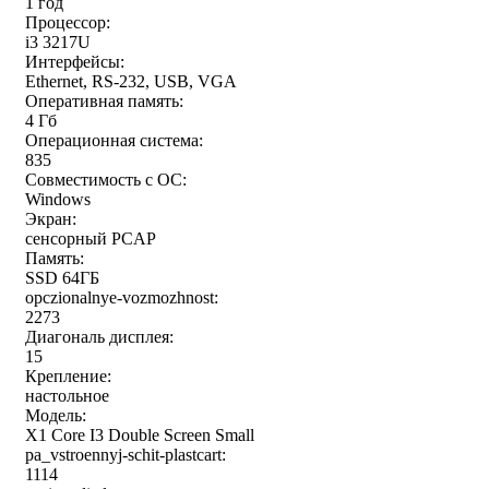
1 год
Процессор:
i3 3217U
Интерфейсы:
Ethernet, RS-232, USB, VGA
Оперативная память:
4 Гб
Операционная система:
835
Совместимость с ОС:
Windows
Экран:
сенсорный PCAP
Память:
SSD 64ГБ
opczionalnye-vozmozhnost:
2273
Диагональ дисплея:
15
Крепление:
настольное
Модель:
X1 Core I3 Double Screen Small
pa_vstroennyj-schit-plastcart:
1114