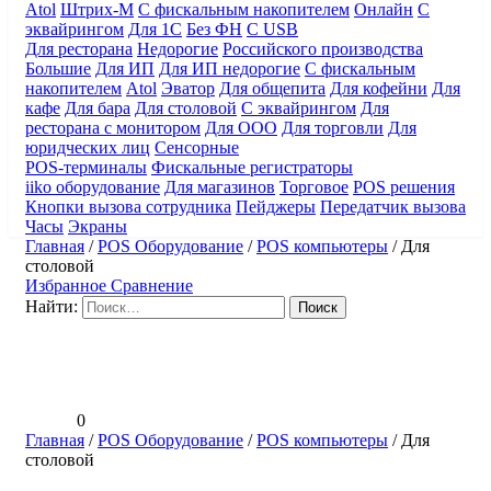
Atol
Штрих-М
С фискальным накопителем
Онлайн
С
эквайрингом
Для 1С
Без ФН
С USB
Для ресторана
Недорогие
Российского производства
Большие
Для ИП
Для ИП недорогие
С фискальным
накопителем
Atol
Эватор
Для общепита
Для кофейни
Для
кафе
Для бара
Для столовой
С эквайрингом
Для
ресторана с монитором
Для ООО
Для торговли
Для
юридческих лиц
Сенсорные
POS-терминалы
Фискальные регистраторы
iiko оборудование
Для магазинов
Торговое
POS решения
Кнопки вызова сотрудника
Пейджеры
Передатчик вызова
Часы
Экраны
Главная
/
POS Оборудование
/
POS компьютеры
/
Для
столовой
Избранное
Сравнение
Найти:
0
Главная
/
POS Оборудование
/
POS компьютеры
/
Для
столовой