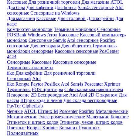
Кассовые
Для розничной торговли
Для магазина
ATOL
Для бара
Для кофейни
Для horeca
Sam4s сенсорные
Atol
сенсорные
Сенсорные на Windows
Для магазина
Кассовые
Для столовой
Для кофейни
Для
кафе
Компьютер-моноблок
Терминал-моноблок
Сенсорные
POSBank
Windows
Атол
Кассовые
Кассовый компьютер-
моноблок
Сенсорные Sam4s
Atol сенсорные
Posiflex
сенсорные
Для ресторана
Для общепита
Терминалы-
моноблоки сенсорные
Кассовые сенсорные
PosCenter
4GB
Сенсорные
Кассовые
Кассовые сенсорные
Терминалы-планшеты
iiko
Для кофейни
Для розничной торговли
Сенсорный
Atol
iiko
Rongta
Paytor
Posiflex
Atol
Sam4s
Poscenter
Xprinter
Терминалы
POS-принтеры
С фискальным накопителем
Недорогие
2D
Беспроводные
Atol
Atol 2D
С экраном
Для
кассы
Штрих-кода и чеков
Для склада беспроводные
PayTor
CipherLab
Черные
ATOL
Штрих-М
Poscenter
Posiflex
Металлические
Механические
Электромеханические
Маленькие
Большие
Этикеток и штрих-кодов
Этикеток, чеков, штрих-кодов
Цветные
Rongta
Xprinter
Больших
Рулонных
Полноцветных