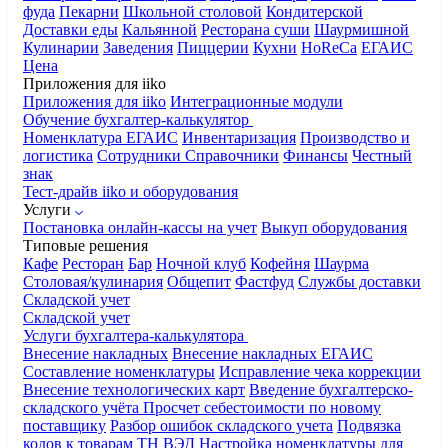
фуда
Пекарни
Школьной столовой
Кондитерской
Доставки еды
Кальянной
Ресторана суши
Шаурмишной
Кулинарии
Заведения
Пиццерии
Кухни
HoReCa
ЕГАИС
Цена
Приложения для iiko
Приложения для iiko
Интеграционные модули
Обучение бухгалтер-калькулятор
Номенклатура
ЕГАИС
Инвентаризация
Производство и
логистика
Сотрудники
Справочники
Финансы
Честный
знак
Тест-драйв iiko и оборудования
Услуги
Постановка онлайн-кассы на учет
Выкуп оборудования
Типовые решения
Кафе
Ресторан
Бар
Ночной клуб
Кофейня
Шаурма
Столовая/кулинария
Общепит
Фастфуд
Службы доставки
Складской учет
Складской учет
Услуги бухгалтера-калькулятора
Внесение накладных
Внесение накладных ЕГАИС
Составление номенклатуры
Исправление чека коррекции
Внесение технологических карт
Введение бухгалтерско-
складского учёта
Просчет себестоимости по новому
поставщику
Разбор ошибок складского учета
Подвязка
кодов к товарам ТН ВЭД
Настройка номенклатуры для