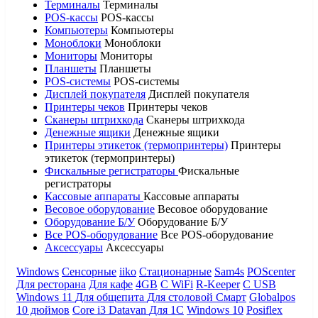
Терминалы
Терминалы
POS-кассы
POS-кассы
Компьютеры
Компьютеры
Моноблоки
Моноблоки
Мониторы
Мониторы
Планшеты
Планшеты
POS-системы
POS-системы
Дисплей покупателя
Дисплей покупателя
Принтеры чеков
Принтеры чеков
Сканеры штрихкода
Сканеры штрихкода
Денежные ящики
Денежные ящики
Принтеры этикеток (термопринтеры)
Принтеры
этикеток (термопринтеры)
Фискальные регистраторы
Фискальные
регистраторы
Кассовые аппараты
Кассовые аппараты
Весовое оборудование
Весовое оборудование
Оборудование Б/У
Оборудование Б/У
Все POS-оборудование
Все POS-оборудование
Аксессуары
Аксессуары
Windows
Сенсорные
iiko
Стационарные
Sam4s
POScenter
Для ресторана
Для кафе
4GB
С WiFi
R-Keeper
С USB
Windows 11
Для общепита
Для столовой
Смарт
Globalpos
10 дюймов
Core i3
Datavan
Для 1С
Windows 10
Posiflex