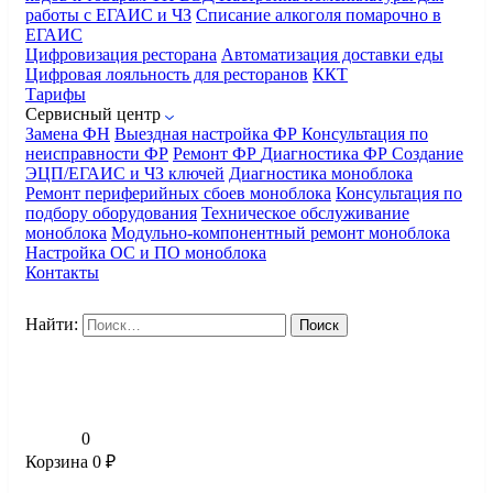
работы с ЕГАИС и ЧЗ
Списание алкоголя помарочно в
ЕГАИС
Цифровизация ресторана
Автоматизация доставки еды
Цифровая лояльность для ресторанов
ККТ
Тарифы
Сервисный центр
Замена ФН
Выездная настройка ФР
Консультация по
неисправности ФР
Ремонт ФР
Диагностика ФР
Создание
ЭЦП/ЕГАИС и ЧЗ ключей
Диагностика моноблока
Ремонт периферийных сбоев моноблока
Консультация по
подбору оборудования
Техническое обслуживание
моноблока
Модульно-компонентный ремонт моноблока
Настройка ОС и ПО моноблока
Контакты
Найти:
0
Корзина
0
₽