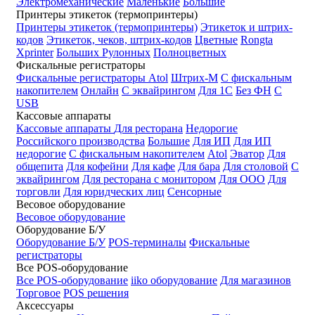
Электромеханические
Маленькие
Большие
Принтеры этикеток (термопринтеры)
Принтеры этикеток (термопринтеры)
Этикеток и штрих-
кодов
Этикеток, чеков, штрих-кодов
Цветные
Rongta
Xprinter
Больших
Рулонных
Полноцветных
Фискальные регистраторы
Фискальные регистраторы
Atol
Штрих-М
С фискальным
накопителем
Онлайн
С эквайрингом
Для 1С
Без ФН
С
USB
Кассовые аппараты
Кассовые аппараты
Для ресторана
Недорогие
Российского производства
Большие
Для ИП
Для ИП
недорогие
С фискальным накопителем
Atol
Эватор
Для
общепита
Для кофейни
Для кафе
Для бара
Для столовой
С
эквайрингом
Для ресторана с монитором
Для ООО
Для
торговли
Для юридческих лиц
Сенсорные
Весовое оборудование
Весовое оборудование
Оборудование Б/У
Оборудование Б/У
POS-терминалы
Фискальные
регистраторы
Все POS-оборудование
Все POS-оборудование
iiko оборудование
Для магазинов
Торговое
POS решения
Аксессуары