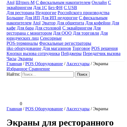
Atol
Штрих-М
С фискальным накопителем
Онлайн
С
эквайрингом
Для 1С
Без ФН
С USB
Для ресторана
Недорогие
Российского производства
Большие
Для ИП
Для ИП недорогие
С фискальным
накопителем
Atol
Эватор
Для общепита
Для кофейни
Для
кафе
Для бара
Для столовой
С эквайрингом
Для
ресторана с монитором
Для ООО
Для торговли
Для
юридческих лиц
Сенсорные
POS-терминалы
Фискальные регистраторы
iiko оборудование
Для магазинов
Торговое
POS решения
Кнопки вызова сотрудника
Пейджеры
Передатчик вызова
Часы
Экраны
Главная
/
POS Оборудование
/
Аксессуары
/
Экраны
Избранное
Сравнение
Найти:
0
Главная
/
POS Оборудование
/
Аксессуары
/
Экраны
Экраны для ресторанного