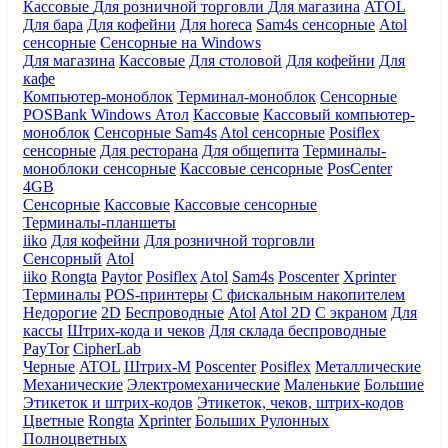
Кассовые
Для розничной торговли
Для магазина
ATOL
Для бара
Для кофейни
Для horeca
Sam4s сенсорные
Atol
сенсорные
Сенсорные на Windows
Для магазина
Кассовые
Для столовой
Для кофейни
Для
кафе
Компьютер-моноблок
Терминал-моноблок
Сенсорные
POSBank
Windows
Атол
Кассовые
Кассовый компьютер-
моноблок
Сенсорные Sam4s
Atol сенсорные
Posiflex
сенсорные
Для ресторана
Для общепита
Терминалы-
моноблоки сенсорные
Кассовые сенсорные
PosCenter
4GB
Сенсорные
Кассовые
Кассовые сенсорные
Терминалы-планшеты
iiko
Для кофейни
Для розничной торговли
Сенсорный
Atol
iiko
Rongta
Paytor
Posiflex
Atol
Sam4s
Poscenter
Xprinter
Терминалы
POS-принтеры
С фискальным накопителем
Недорогие
2D
Беспроводные
Atol
Atol 2D
С экраном
Для
кассы
Штрих-кода и чеков
Для склада беспроводные
PayTor
CipherLab
Черные
ATOL
Штрих-М
Poscenter
Posiflex
Металлические
Механические
Электромеханические
Маленькие
Большие
Этикеток и штрих-кодов
Этикеток, чеков, штрих-кодов
Цветные
Rongta
Xprinter
Больших
Рулонных
Полноцветных