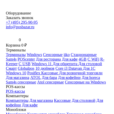
Оборудование
Заказать звонок
+7 (495) 295-90-95
info@posbazar.ru
0
Корзина
0
₽
Терминалы
Терминалы
Windows
Сенсорные
iiko
Стационарные
Sam4s
POScenter
Для ресторана
Для кафе
4GB
С WiFi
R-
Keeper
С USB
Windows 11
Для общепита
Для столовой
Смарт
Globalpos
10 дюймов
Core i3
Datavan
Для 1С
Windows 10
Posiflex
Кассовые
Для розничной торговли
Для магазина
ATOL
Для бара
Для кофейни
Для horeca
Sam4s сенсорные
Atol сенсорные
Сенсорные на Windows
POS-кассы
POS-кассы
Компьютеры
Компьютеры
Для магазина
Кассовые
Для столовой
Для
кофейни
Для кафе
Моноблоки