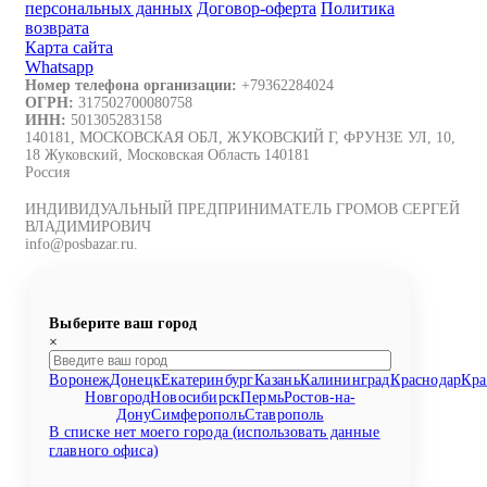
персональных данных
Договор-оферта
Политика
возврата
Карта сайта
Whatsapp
Номер телефона организации:
+79362284024
ОГРН:
317502700080758
ИНН:
501305283158
140181, МОСКОВСКАЯ ОБЛ, ЖУКОВСКИЙ Г, ФРУНЗЕ УЛ, 10,
18 Жуковский, Московская Область 140181
Россия
ИНДИВИДУАЛЬНЫЙ ПРЕДПРИНИМАТЕЛЬ ГРОМОВ СЕРГЕЙ
ВЛАДИМИРОВИЧ
info@posbazar.ru.
Выберите ваш город
×
Воронеж
Донецк
Екатеринбург
Казань
Калининград
Краснодар
Кра
Новгород
Новосибирск
Пермь
Ростов-на-
Дону
Симферополь
Ставрополь
В списке нет моего города (использовать данные
главного офиса)