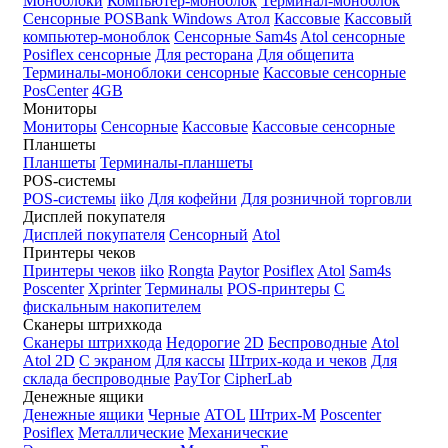
Моноблоки
Компьютер-моноблок
Терминал-моноблок
Сенсорные
POSBank
Windows
Атол
Кассовые
Кассовый
компьютер-моноблок
Сенсорные Sam4s
Atol сенсорные
Posiflex сенсорные
Для ресторана
Для общепита
Терминалы-моноблоки сенсорные
Кассовые сенсорные
PosCenter
4GB
Мониторы
Мониторы
Сенсорные
Кассовые
Кассовые сенсорные
Планшеты
Планшеты
Терминалы-планшеты
POS-системы
POS-системы
iiko
Для кофейни
Для розничной торговли
Дисплей покупателя
Дисплей покупателя
Сенсорный
Atol
Принтеры чеков
Принтеры чеков
iiko
Rongta
Paytor
Posiflex
Atol
Sam4s
Poscenter
Xprinter
Терминалы
POS-принтеры
С
фискальным накопителем
Сканеры штрихкода
Сканеры штрихкода
Недорогие
2D
Беспроводные
Atol
Atol 2D
С экраном
Для кассы
Штрих-кода и чеков
Для
склада беспроводные
PayTor
CipherLab
Денежные ящики
Денежные ящики
Черные
ATOL
Штрих-М
Poscenter
Posiflex
Металлические
Механические