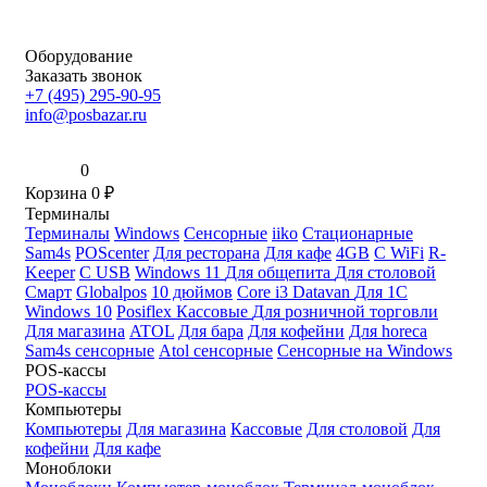
Оборудование
Заказать звонок
+7 (495) 295-90-95
info@posbazar.ru
0
Корзина
0
₽
Терминалы
Терминалы
Windows
Сенсорные
iiko
Стационарные
Sam4s
POScenter
Для ресторана
Для кафе
4GB
С WiFi
R-
Keeper
С USB
Windows 11
Для общепита
Для столовой
Смарт
Globalpos
10 дюймов
Core i3
Datavan
Для 1С
Windows 10
Posiflex
Кассовые
Для розничной торговли
Для магазина
ATOL
Для бара
Для кофейни
Для horeca
Sam4s сенсорные
Atol сенсорные
Сенсорные на Windows
POS-кассы
POS-кассы
Компьютеры
Компьютеры
Для магазина
Кассовые
Для столовой
Для
кофейни
Для кафе
Моноблоки