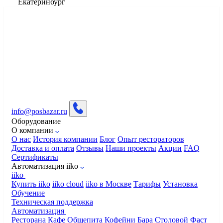
Екатеринбург
info@posbazar.ru
Оборудование
О компании
О нас
История компании
Блог
Опыт рестораторов
Доставка и оплата
Отзывы
Наши проекты
Акции
FAQ
Сертификаты
Автоматизация iiko
iiko
Купить iiko
iiko cloud
iiko в Москве
Тарифы
Установка
Обучение
Техническая поддержка
Автоматизация
Ресторана
Кафе
Общепита
Кофейни
Бара
Столовой
Фаст