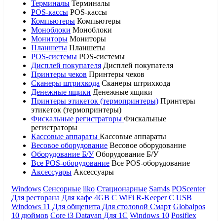
Терминалы
Терминалы
POS-кассы
POS-кассы
Компьютеры
Компьютеры
Моноблоки
Моноблоки
Мониторы
Мониторы
Планшеты
Планшеты
POS-системы
POS-системы
Дисплей покупателя
Дисплей покупателя
Принтеры чеков
Принтеры чеков
Сканеры штрихкода
Сканеры штрихкода
Денежные ящики
Денежные ящики
Принтеры этикеток (термопринтеры)
Принтеры
этикеток (термопринтеры)
Фискальные регистраторы
Фискальные
регистраторы
Кассовые аппараты
Кассовые аппараты
Весовое оборудование
Весовое оборудование
Оборудование Б/У
Оборудование Б/У
Все POS-оборудование
Все POS-оборудование
Аксессуары
Аксессуары
Windows
Сенсорные
iiko
Стационарные
Sam4s
POScenter
Для ресторана
Для кафе
4GB
С WiFi
R-Keeper
С USB
Windows 11
Для общепита
Для столовой
Смарт
Globalpos
10 дюймов
Core i3
Datavan
Для 1С
Windows 10
Posiflex