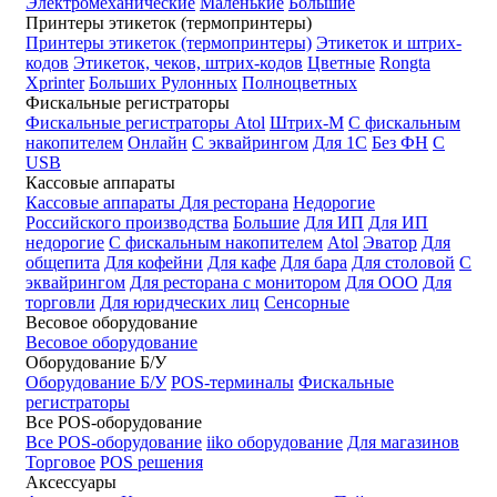
Электромеханические
Маленькие
Большие
Принтеры этикеток (термопринтеры)
Принтеры этикеток (термопринтеры)
Этикеток и штрих-
кодов
Этикеток, чеков, штрих-кодов
Цветные
Rongta
Xprinter
Больших
Рулонных
Полноцветных
Фискальные регистраторы
Фискальные регистраторы
Atol
Штрих-М
С фискальным
накопителем
Онлайн
С эквайрингом
Для 1С
Без ФН
С
USB
Кассовые аппараты
Кассовые аппараты
Для ресторана
Недорогие
Российского производства
Большие
Для ИП
Для ИП
недорогие
С фискальным накопителем
Atol
Эватор
Для
общепита
Для кофейни
Для кафе
Для бара
Для столовой
С
эквайрингом
Для ресторана с монитором
Для ООО
Для
торговли
Для юридческих лиц
Сенсорные
Весовое оборудование
Весовое оборудование
Оборудование Б/У
Оборудование Б/У
POS-терминалы
Фискальные
регистраторы
Все POS-оборудование
Все POS-оборудование
iiko оборудование
Для магазинов
Торговое
POS решения
Аксессуары