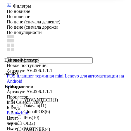
Фильтры
По новизне
По новизне
По цене (сначала дешевле)
По цене (сначала дороже)
По популярности
Ценовой фильтр
Новое поступление!
Артикул: AV-006-1-1-1
54-ФЗ
POS планшет терминал mini Lenovo для автоматизации на
Android
Бренды
В наличии
Артикул: AV-006-1-1-1
Процессор:
ADVANTECH
(1)
Intel Celeron J1800
Datavan
(11)
Бренд:
GlobalPOS
(6)
Posmachine
IPos
(10)
Цвет:
OL
(2)
черный
Интерфейсы:
PARTNER
(4)