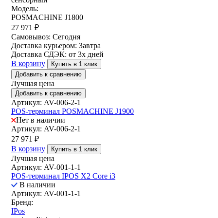
Модель:
POSMACHINE J1800
27 971
₽
Самовывоз:
Сегодня
Доставка курьером:
Завтра
Доставка СДЭК:
от 3х дней
В корзину
Купить в 1 клик
Добавить к сравнению
Лучшая цена
Добавить к сравнению
Артикул: AV-006-2-1
POS-терминал POSMACHINE J1900
Нет в наличии
Артикул: AV-006-2-1
27 971
₽
В корзину
Купить в 1 клик
Лучшая цена
Артикул: AV-001-1-1
POS-терминал IPOS X2 Core i3
В наличии
Артикул: AV-001-1-1
Бренд:
IPos