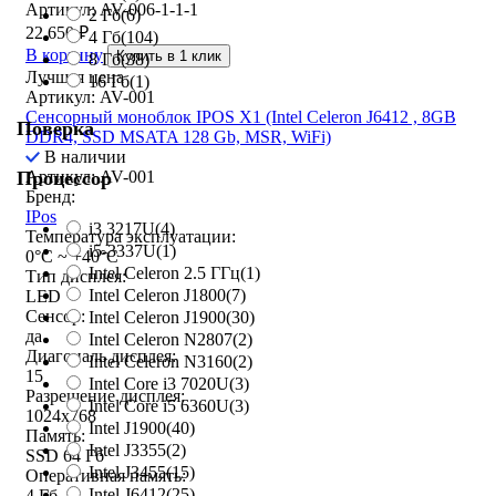
Артикул: AV-006-1-1-1
2 Гб
(6)
22 650
₽
4 Гб
(104)
В корзину
Купить в 1 клик
8 Гб
(38)
Лучшая цена
16 Гб
(1)
Артикул: AV-001
Сенсорный моноблок IPOS X1 (Intel Celeron J6412 , 8GB
Поверка
DDR4, SSD MSATA 128 Gb, MSR, WiFi)
В наличии
Артикул: AV-001
Процессор
Бренд:
IPos
i3 3217U
(4)
Температура эксплуатации:
i5-3337U
(1)
0°C ~ +40°C
Intel Celeron 2.5 ГГц
(1)
Тип дисплея:
Intel Celeron J1800
(7)
LED
Сенсор:
Intel Celeron J1900
(30)
да
Intel Celeron N2807
(2)
Диагональ дисплея:
Intel Celeron N3160
(2)
15
Intel Core i3 7020U
(3)
Разрешение дисплея:
Intel Core i5 6360U
(3)
1024x768
Intel J1900
(40)
Память:
Intel J3355
(2)
SSD 64 Гб
Intel J3455
(15)
Оперативная память:
Intel J6412
(25)
4 Гб