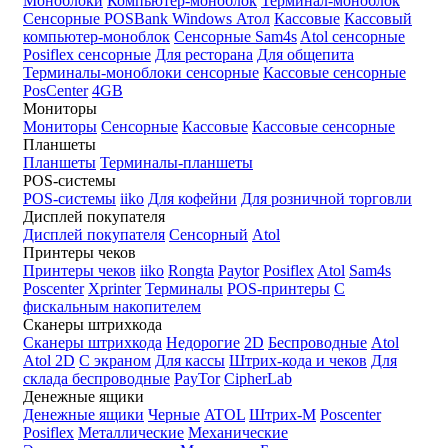
Моноблоки
Компьютер-моноблок
Терминал-моноблок
Сенсорные
POSBank
Windows
Атол
Кассовые
Кассовый
компьютер-моноблок
Сенсорные Sam4s
Atol сенсорные
Posiflex сенсорные
Для ресторана
Для общепита
Терминалы-моноблоки сенсорные
Кассовые сенсорные
PosCenter
4GB
Мониторы
Мониторы
Сенсорные
Кассовые
Кассовые сенсорные
Планшеты
Планшеты
Терминалы-планшеты
POS-системы
POS-системы
iiko
Для кофейни
Для розничной торговли
Дисплей покупателя
Дисплей покупателя
Сенсорный
Atol
Принтеры чеков
Принтеры чеков
iiko
Rongta
Paytor
Posiflex
Atol
Sam4s
Poscenter
Xprinter
Терминалы
POS-принтеры
С
фискальным накопителем
Сканеры штрихкода
Сканеры штрихкода
Недорогие
2D
Беспроводные
Atol
Atol 2D
С экраном
Для кассы
Штрих-кода и чеков
Для
склада беспроводные
PayTor
CipherLab
Денежные ящики
Денежные ящики
Черные
ATOL
Штрих-М
Poscenter
Posiflex
Металлические
Механические