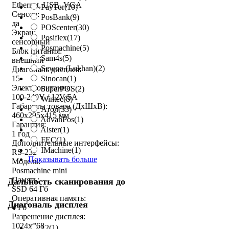
Ethernet, USB, VGA
PayTor
(10)
Сенсор:
PosBank
(9)
да
POScenter
(30)
Экран:
Posiflex
(17)
сенсорный
Posmachine
(5)
Блок питания:
Sam4s
(5)
внешний
Sewoo (Lukhan)
(2)
Диагональ дисплея:
Sinocan
(1)
15
Электропитание:
SuperPOS
(2)
100-240V / 12V/5A
Wintec
(8)
Габариты товара (ДxШxВ):
Атол
(33)
460x295x415 мм
AdvanPos
(1)
Гарантия:
Alster
(1)
1 год
FEC
(1)
Дополнительные интерфейсы:
IMachine
(1)
RS-232
Показывать больше
Модель:
Posmachine mini
Память:
Дальность сканирования до
SSD 64 Гб
Оперативная память:
Диагональ дисплея
4 Гб
Разрешение дисплея:
1024x768
12
(1)