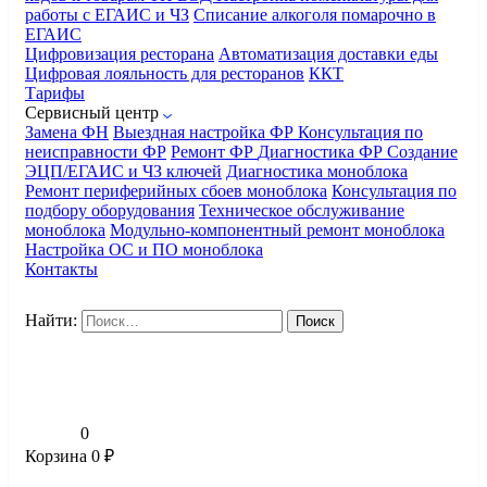
работы с ЕГАИС и ЧЗ
Списание алкоголя помарочно в
ЕГАИС
Цифровизация ресторана
Автоматизация доставки еды
Цифровая лояльность для ресторанов
ККТ
Тарифы
Сервисный центр
Замена ФН
Выездная настройка ФР
Консультация по
неисправности ФР
Ремонт ФР
Диагностика ФР
Создание
ЭЦП/ЕГАИС и ЧЗ ключей
Диагностика моноблока
Ремонт периферийных сбоев моноблока
Консультация по
подбору оборудования
Техническое обслуживание
моноблока
Модульно-компонентный ремонт моноблока
Настройка ОС и ПО моноблока
Контакты
Найти:
0
Корзина
0
₽