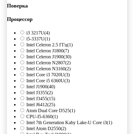
Поверка
Процессор
i3 3217U
(4)
i5-3337U
(1)
Intel Celeron 2.5 ГГц
(1)
Intel Celeron J1800
(7)
Intel Celeron J1900
(30)
Intel Celeron N2807
(2)
Intel Celeron N3160
(2)
Intel Core i3 7020U
(3)
Intel Core i5 6360U
(3)
Intel J1900
(40)
Intel J3355
(2)
Intel J3455
(15)
Intel J6412
(25)
Atom Dual Core D525
(1)
CPU-I5-6360
(1)
Intel 7th Generation Kaby Lake-U Core i3
(1)
Intel Atom D2550
(2)