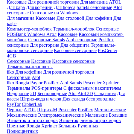
Кассовые
Для розничной торговли
Для магазина
ATOL
Для бара
Для кофейни
Для horeca
Sam4s сенсорные
Atol
сенсорные
Сенсорные на Windows
Для магазина
Кассовые
Для столовой
Для кофейни
Для
кафе
Компьютер-моноблок
Терминал-моноблок
Сенсорные
POSBank
Windows
Атол
Кассовые
Кассовый компьютер-
моноблок
Сенсорные Sam4s
Atol сенсорные
Posiflex
сенсорные
Для ресторана
Для общепита
Терминалы-
моноблоки сенсорные
Кассовые сенсорные
PosCenter
4GB
Сенсорные
Кассовые
Кассовые сенсорные
Терминалы-планшеты
iiko
Для кофейни
Для розничной торговли
Сенсорный
Atol
iiko
Rongta
Paytor
Posiflex
Atol
Sam4s
Poscenter
Xprinter
Терминалы
POS-принтеры
С фискальным накопителем
Недорогие
2D
Беспроводные
Atol
Atol 2D
С экраном
Для
кассы
Штрих-кода и чеков
Для склада беспроводные
PayTor
CipherLab
Черные
ATOL
Штрих-М
Poscenter
Posiflex
Металлические
Механические
Электромеханические
Маленькие
Большие
Этикеток и штрих-кодов
Этикеток, чеков, штрих-кодов
Цветные
Rongta
Xprinter
Больших
Рулонных
Полноцветных