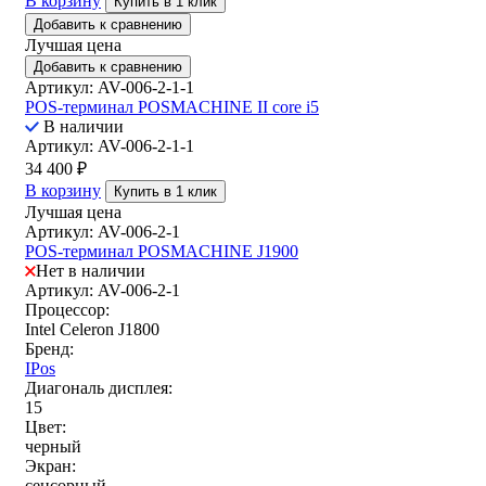
В корзину
Купить в 1 клик
Добавить к сравнению
Лучшая цена
Добавить к сравнению
Артикул: AV-006-2-1-1
POS-терминал POSMACHINE II core i5
В наличии
Артикул: AV-006-2-1-1
34 400
₽
В корзину
Купить в 1 клик
Лучшая цена
Артикул: AV-006-2-1
POS-терминал POSMACHINE J1900
Нет в наличии
Артикул: AV-006-2-1
Процессор:
Intel Celeron J1800
Бренд:
IPos
Диагональ дисплея:
15
Цвет:
черный
Экран:
сенсорный