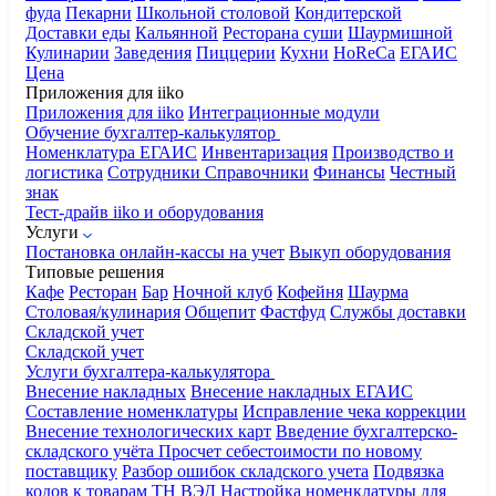
фуда
Пекарни
Школьной столовой
Кондитерской
Доставки еды
Кальянной
Ресторана суши
Шаурмишной
Кулинарии
Заведения
Пиццерии
Кухни
HoReCa
ЕГАИС
Цена
Приложения для iiko
Приложения для iiko
Интеграционные модули
Обучение бухгалтер-калькулятор
Номенклатура
ЕГАИС
Инвентаризация
Производство и
логистика
Сотрудники
Справочники
Финансы
Честный
знак
Тест-драйв iiko и оборудования
Услуги
Постановка онлайн-кассы на учет
Выкуп оборудования
Типовые решения
Кафе
Ресторан
Бар
Ночной клуб
Кофейня
Шаурма
Столовая/кулинария
Общепит
Фастфуд
Службы доставки
Складской учет
Складской учет
Услуги бухгалтера-калькулятора
Внесение накладных
Внесение накладных ЕГАИС
Составление номенклатуры
Исправление чека коррекции
Внесение технологических карт
Введение бухгалтерско-
складского учёта
Просчет себестоимости по новому
поставщику
Разбор ошибок складского учета
Подвязка
кодов к товарам ТН ВЭД
Настройка номенклатуры для