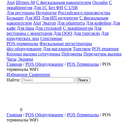
Atol
Штрих-М
С фискальным накопителем
Онлайн
С
эквайрингом
Для 1С
Без ФН
С USB
Для ресторана
Недорогие
Российского производства
Большие
Для ИП
Для ИП недорогие
С фискальным
накопителем
Atol
Эватор
Для общепита
Для кофейни
Для
кафе
Для бара
Для столовой
С эквайрингом
Для
ресторана с монитором
Для ООО
Для торговли
Для
юридческих лиц
Сенсорные
POS-терминалы
Фискальные регистраторы
iiko оборудование
Для магазинов
Торговое
POS решения
Кнопки вызова сотрудника
Пейджеры
Передатчик вызова
Часы
Экраны
Главная
/
POS Оборудование
/
POS Терминалы
/
POS
терминалы WiFi
Избранное
Сравнение
Найти:
0
Главная
/
POS Оборудование
/
POS Терминалы
/
POS
терминалы WiFi