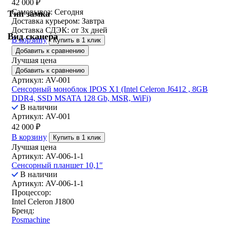
42 000
₽
Самовывоз:
Сегодня
Тип замка
Доставка курьером:
Завтра
Доставка СДЭК:
от 3х дней
Вид сканера
В корзину
Купить в 1 клик
Добавить к сравнению
Лучшая цена
Добавить к сравнению
Артикул: AV-001
Сенсорный моноблок IPOS X1 (Intel Celeron J6412 , 8GB
DDR4, SSD MSATA 128 Gb, MSR, WiFi)
В наличии
Артикул: AV-001
42 000
₽
В корзину
Купить в 1 клик
Лучшая цена
Артикул: AV-006-1-1
Сенсорный планшет 10,1″
В наличии
Артикул: AV-006-1-1
Процессор:
Intel Celeron J1800
Бренд:
Posmachine