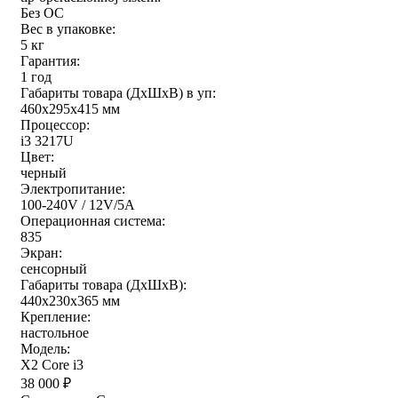
Без ОС
Вес в упаковке:
5 кг
Гарантия:
1 год
Габариты товара (ДxШxВ) в уп:
460x295x415 мм
Процессор:
i3 3217U
Цвет:
черный
Электропитание:
100-240V / 12V/5A
Операционная система:
835
Экран:
сенсорный
Габариты товара (ДxШxВ):
440x230x365 мм
Крепление:
настольное
Модель:
X2 Core i3
38 000
₽