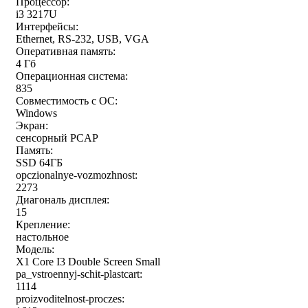
Процессор:
i3 3217U
Интерфейсы:
Ethernet, RS-232, USB, VGA
Оперативная память:
4 Гб
Операционная система:
835
Совместимость с ОС:
Windows
Экран:
сенсорный PCAP
Память:
SSD 64ГБ
opczionalnye-vozmozhnost:
2273
Диагональ дисплея:
15
Крепление:
настольное
Модель:
X1 Core I3 Double Screen Small
pa_vstroennyj-schit-plastcart:
1114
proizvoditelnost-proczes: