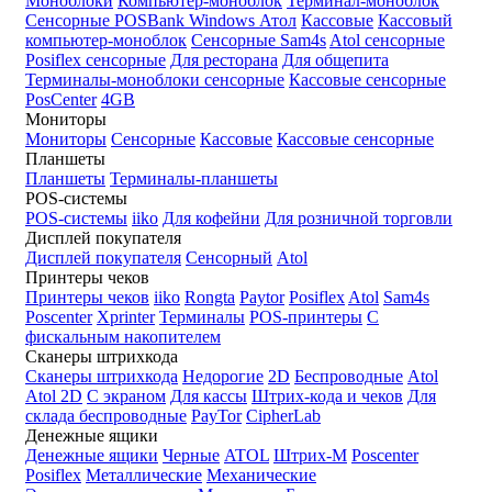
Моноблоки
Компьютер-моноблок
Терминал-моноблок
Сенсорные
POSBank
Windows
Атол
Кассовые
Кассовый
компьютер-моноблок
Сенсорные Sam4s
Atol сенсорные
Posiflex сенсорные
Для ресторана
Для общепита
Терминалы-моноблоки сенсорные
Кассовые сенсорные
PosCenter
4GB
Мониторы
Мониторы
Сенсорные
Кассовые
Кассовые сенсорные
Планшеты
Планшеты
Терминалы-планшеты
POS-системы
POS-системы
iiko
Для кофейни
Для розничной торговли
Дисплей покупателя
Дисплей покупателя
Сенсорный
Atol
Принтеры чеков
Принтеры чеков
iiko
Rongta
Paytor
Posiflex
Atol
Sam4s
Poscenter
Xprinter
Терминалы
POS-принтеры
С
фискальным накопителем
Сканеры штрихкода
Сканеры штрихкода
Недорогие
2D
Беспроводные
Atol
Atol 2D
С экраном
Для кассы
Штрих-кода и чеков
Для
склада беспроводные
PayTor
CipherLab
Денежные ящики
Денежные ящики
Черные
ATOL
Штрих-М
Poscenter
Posiflex
Металлические
Механические