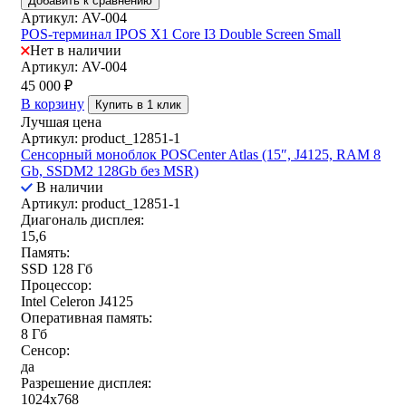
Добавить к сравнению
Артикул: AV-004
POS-терминал IPOS X1 Core I3 Double Screen Small
Нет в наличии
Артикул: AV-004
45 000
₽
В корзину
Купить в 1 клик
Лучшая цена
Артикул: product_12851-1
Сенсорный моноблок POSCenter Atlas (15″, J4125, RAM 8
Gb, SSDM2 128Gb без MSR)
В наличии
Артикул: product_12851-1
Диагональ дисплея:
15,6
Память:
SSD 128 Гб
Процессор:
Intel Celeron J4125
Оперативная память:
8 Гб
Сенсор:
да
Разрешение дисплея:
1024x768