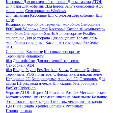
Кассовые
Для розничной торговли
Для магазина
ATOL
Для бара
Для кофейни
Для horeca
Sam4s сенсорные
Atol
сенсорные
Сенсорные на Windows
Для магазина
Кассовые
Для столовой
Для кофейни
Для
кафе
Компьютер-моноблок
Терминал-моноблок
Сенсорные
POSBank
Windows
Атол
Кассовые
Кассовый компьютер-
моноблок
Сенсорные Sam4s
Atol сенсорные
Posiflex
сенсорные
Для ресторана
Для общепита
Терминалы-
моноблоки сенсорные
Кассовые сенсорные
PosCenter
4GB
Сенсорные
Кассовые
Кассовые сенсорные
Терминалы-планшеты
iiko
Для кофейни
Для розничной торговли
Сенсорный
Atol
iiko
Rongta
Paytor
Posiflex
Atol
Sam4s
Poscenter
Xprinter
Терминалы
POS-принтеры
С фискальным накопителем
Недорогие
2D
Беспроводные
Atol
Atol 2D
С экраном
Для
кассы
Штрих-кода и чеков
Для склада беспроводные
PayTor
CipherLab
Черные
ATOL
Штрих-М
Poscenter
Posiflex
Металлические
Механические
Электромеханические
Маленькие
Большие
Этикеток и штрих-кодов
Этикеток, чеков, штрих-кодов
Цветные
Rongta
Xprinter
Больших
Рулонных
Полноцветных