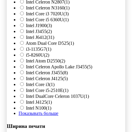
Intel Celeron N2807
(1)
Intel Celeron N3160
(1)
Intel Core i3 7020U
(3)
Intel Core i5 6360U
(1)
Intel J1900
(3)
Intel J3455
(2)
Intel J6412
(31)
Atom Dual Core D525
(1)
i3-1135G7
(1)
i5-8260U
(2)
Intel Atom D2550
(2)
Intel Celeron Apollo Lake J3455
(5)
Intel Celeron J3455
(8)
Intel Celeron J4125
(5)
Intel Core i3
(1)
Intel Core i5-2510E
(1)
Intel DualCore Celeron 1037U
(1)
Intel J4125
(1)
Intel N100
(1)
Показывать больше
Ширина печати