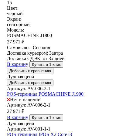
15
Цвет:
черный
Экран:
сенсорный
Модель:
POSMACHINE J1800
27 971
₽
Самовывоз:
Сегодня
Доставка курьером:
Завтра
Доставка СДЭК:
от 3х дней
В корзину
Купить в 1 клик
Добавить к сравнению
Лучшая цена
Добавить к сравнению
Артикул: AV-006-2-1
POS-терминал POSMACHINE J1900
Нет в наличии
Артикул: AV-006-2-1
27 971
₽
В корзину
Купить в 1 клик
Лучшая цена
Артикул: AV-001-1-1
POS-терминал IPOS X2 Core i3