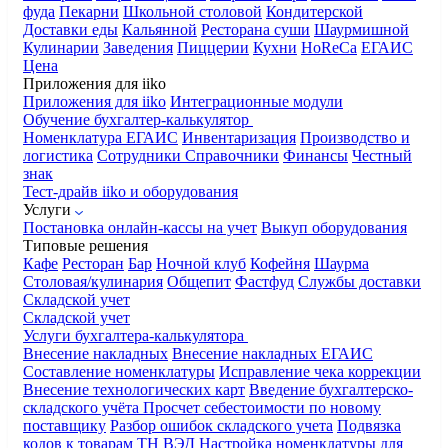
фуда
Пекарни
Школьной столовой
Кондитерской
Доставки еды
Кальянной
Ресторана суши
Шаурмишной
Кулинарии
Заведения
Пиццерии
Кухни
HoReCa
ЕГАИС
Цена
Приложения для iiko
Приложения для iiko
Интеграционные модули
Обучение бухгалтер-калькулятор
Номенклатура
ЕГАИС
Инвентаризация
Производство и
логистика
Сотрудники
Справочники
Финансы
Честный
знак
Тест-драйв iiko и оборудования
Услуги
Постановка онлайн-кассы на учет
Выкуп оборудования
Типовые решения
Кафе
Ресторан
Бар
Ночной клуб
Кофейня
Шаурма
Столовая/кулинария
Общепит
Фастфуд
Службы доставки
Складской учет
Складской учет
Услуги бухгалтера-калькулятора
Внесение накладных
Внесение накладных ЕГАИС
Составление номенклатуры
Исправление чека коррекции
Внесение технологических карт
Введение бухгалтерско-
складского учёта
Просчет себестоимости по новому
поставщику
Разбор ошибок складского учета
Подвязка
кодов к товарам ТН ВЭД
Настройка номенклатуры для