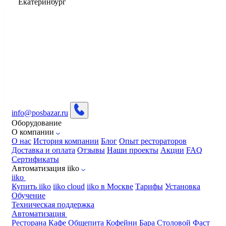
Екатеринбург
info@posbazar.ru
Оборудование
О компании
О нас
История компании
Блог
Опыт рестораторов
Доставка и оплата
Отзывы
Наши проекты
Акции
FAQ
Сертификаты
Автоматизация iiko
iiko
Купить iiko
iiko cloud
iiko в Москве
Тарифы
Установка
Обучение
Техническая поддержка
Автоматизация
Ресторана
Кафе
Общепита
Кофейни
Бара
Столовой
Фаст