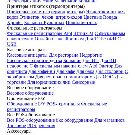
Электромеханические
Маленькие
Большие
Принтеры этикеток (термопринтеры)
Принтеры этикеток (термопринтеры)
Этикеток и штрих-
кодов
Этикеток, чеков, штрих-кодов
Цветные
Rongta
Xprinter
Больших
Рулонных
Полноцветных
Фискальные регистраторы
Фискальные регистраторы
Atol
Штрих-М
С фискальным
накопителем
Онлайн
С эквайрингом
Для 1С
Без ФН
С
USB
Кассовые аппараты
Кассовые аппараты
Для ресторана
Недорогие
Российского производства
Большие
Для ИП
Для ИП
недорогие
С фискальным накопителем
Atol
Эватор
Для
общепита
Для кофейни
Для кафе
Для бара
Для столовой
С
эквайрингом
Для ресторана с монитором
Для ООО
Для
торговли
Для юридческих лиц
Сенсорные
Весовое оборудование
Весовое оборудование
Оборудование Б/У
Оборудование Б/У
POS-терминалы
Фискальные
регистраторы
Все POS-оборудование
Все POS-оборудование
iiko оборудование
Для магазинов
Торговое
POS решения
Аксессуары