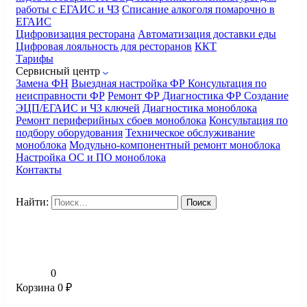
работы с ЕГАИС и ЧЗ
Списание алкоголя помарочно в
ЕГАИС
Цифровизация ресторана
Автоматизация доставки еды
Цифровая лояльность для ресторанов
ККТ
Тарифы
Сервисный центр
Замена ФН
Выездная настройка ФР
Консультация по
неисправности ФР
Ремонт ФР
Диагностика ФР
Создание
ЭЦП/ЕГАИС и ЧЗ ключей
Диагностика моноблока
Ремонт периферийных сбоев моноблока
Консультация по
подбору оборудования
Техническое обслуживание
моноблока
Модульно-компонентный ремонт моноблока
Настройка ОС и ПО моноблока
Контакты
Найти:
0
Корзина
0
₽