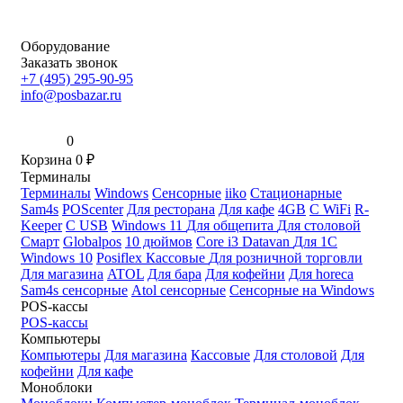
Оборудование
Заказать звонок
+7 (495) 295-90-95
info@posbazar.ru
0
Корзина
0
₽
Терминалы
Терминалы
Windows
Сенсорные
iiko
Стационарные
Sam4s
POScenter
Для ресторана
Для кафе
4GB
С WiFi
R-
Keeper
С USB
Windows 11
Для общепита
Для столовой
Смарт
Globalpos
10 дюймов
Core i3
Datavan
Для 1С
Windows 10
Posiflex
Кассовые
Для розничной торговли
Для магазина
ATOL
Для бара
Для кофейни
Для horeca
Sam4s сенсорные
Atol сенсорные
Сенсорные на Windows
POS-кассы
POS-кассы
Компьютеры
Компьютеры
Для магазина
Кассовые
Для столовой
Для
кофейни
Для кафе
Моноблоки