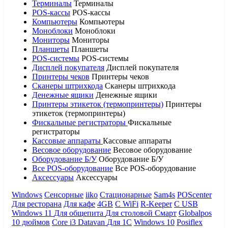
Терминалы
Терминалы
POS-кассы
POS-кассы
Компьютеры
Компьютеры
Моноблоки
Моноблоки
Мониторы
Мониторы
Планшеты
Планшеты
POS-системы
POS-системы
Дисплей покупателя
Дисплей покупателя
Принтеры чеков
Принтеры чеков
Сканеры штрихкода
Сканеры штрихкода
Денежные ящики
Денежные ящики
Принтеры этикеток (термопринтеры)
Принтеры
этикеток (термопринтеры)
Фискальные регистраторы
Фискальные
регистраторы
Кассовые аппараты
Кассовые аппараты
Весовое оборудование
Весовое оборудование
Оборудование Б/У
Оборудование Б/У
Все POS-оборудование
Все POS-оборудование
Аксессуары
Аксессуары
Windows
Сенсорные
iiko
Стационарные
Sam4s
POScenter
Для ресторана
Для кафе
4GB
С WiFi
R-Keeper
С USB
Windows 11
Для общепита
Для столовой
Смарт
Globalpos
10 дюймов
Core i3
Datavan
Для 1С
Windows 10
Posiflex