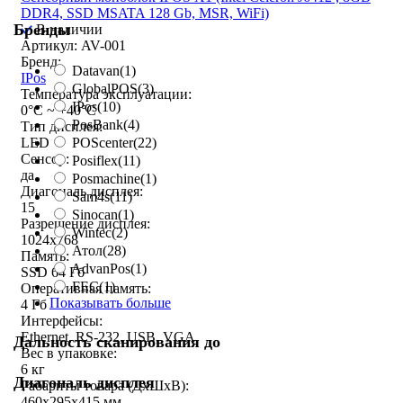
DDR4, SSD MSATA 128 Gb, MSR, WiFi)
Бренды
В наличии
Артикул: AV-001
Бренд:
Datavan
(1)
IPos
GlobalPOS
(3)
Температура эксплуатации:
IPos
(10)
0°C ~ +40°C
PosBank
(4)
Тип дисплея:
POScenter
(22)
LED
Сенсор:
Posiflex
(11)
да
Posmachine
(1)
Диагональ дисплея:
Sam4s
(11)
15
Sinocan
(1)
Разрешение дисплея:
Wintec
(2)
1024x768
Атол
(28)
Память:
AdvanPos
(1)
SSD 64 Гб
FEC
(1)
Оперативная память:
Показывать больше
4 Гб
Интерфейсы:
Ethernet, RS-232, USB, VGA
Дальность сканирования до
Вес в упаковке:
6 кг
Диагональ дисплея
Габариты товара (ДxШxВ):
460x295x415 мм