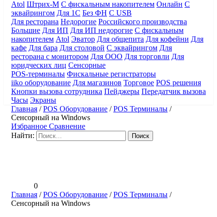
Atol
Штрих-М
С фискальным накопителем
Онлайн
С
эквайрингом
Для 1С
Без ФН
С USB
Для ресторана
Недорогие
Российского производства
Большие
Для ИП
Для ИП недорогие
С фискальным
накопителем
Atol
Эватор
Для общепита
Для кофейни
Для
кафе
Для бара
Для столовой
С эквайрингом
Для
ресторана с монитором
Для ООО
Для торговли
Для
юридческих лиц
Сенсорные
POS-терминалы
Фискальные регистраторы
iiko оборудование
Для магазинов
Торговое
POS решения
Кнопки вызова сотрудника
Пейджеры
Передатчик вызова
Часы
Экраны
Главная
/
POS Оборудование
/
POS Терминалы
/
Сенсорный на Windows
Избранное
Сравнение
Найти:
0
Главная
/
POS Оборудование
/
POS Терминалы
/
Сенсорный на Windows