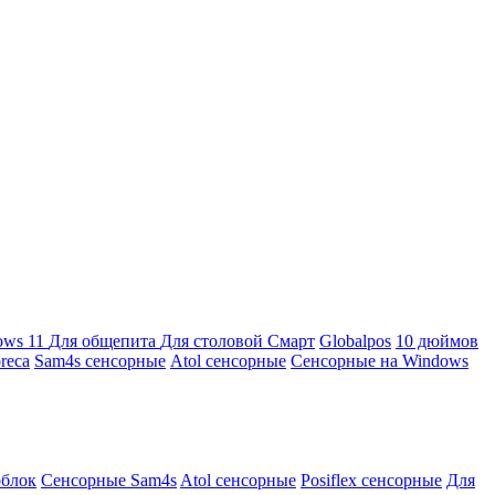
ows 11
Для общепита
Для столовой
Смарт
Globalpos
10 дюймов
reca
Sam4s сенсорные
Atol сенсорные
Сенсорные на Windows
облок
Сенсорные Sam4s
Atol сенсорные
Posiflex сенсорные
Для