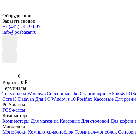
Оборудование
Заказать звонок
+7 (495) 295-90-95
info@posbazar.ru
0
Корзина
0
₽
Терминалы
Терминалы
Windows
Сенсорные
iiko
Стационарные
Sam4s
POSc
Core i3
Datavan
Для 1С
Windows 10
Posiflex
Кассовые
Для розн
POS-кассы
POS-кассы
Компьютеры
Компьютеры
Для магазина
Кассовые
Для столовой
Для кофейн
Моноблоки
Моноблоки
Компьютер-моноблок
Терминал-моноблок
Сенсор