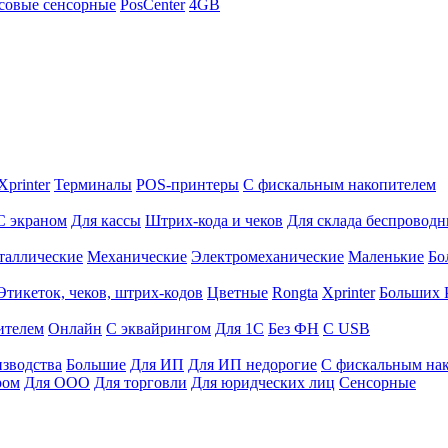
совые сенсорные
PosCenter
4GB
Xprinter
Терминалы
POS-принтеры
С фискальным накопителем
С экраном
Для кассы
Штрих-кода и чеков
Для склада беспровод
таллические
Механические
Электромеханические
Маленькие
Бо
Этикеток, чеков, штрих-кодов
Цветные
Rongta
Xprinter
Больших
ителем
Онлайн
С эквайрингом
Для 1С
Без ФН
С USB
изводства
Большие
Для ИП
Для ИП недорогие
С фискальным на
ром
Для ООО
Для торговли
Для юридческих лиц
Сенсорные