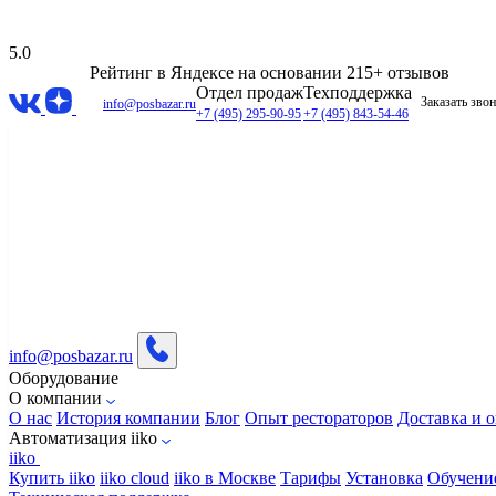
5.0
Рейтинг в Яндексе
на основании 215+ отзывов
Отдел продаж
Техподдержка
Заказать зво
info@posbazar.ru
+7 (495) 295-90-95
+7 (495) 843-54-46
info@posbazar.ru
Оборудование
О компании
О нас
История компании
Блог
Опыт рестораторов
Доставка и о
Автоматизация iiko
iiko
Купить iiko
iiko cloud
iiko в Москве
Тарифы
Установка
Обучени