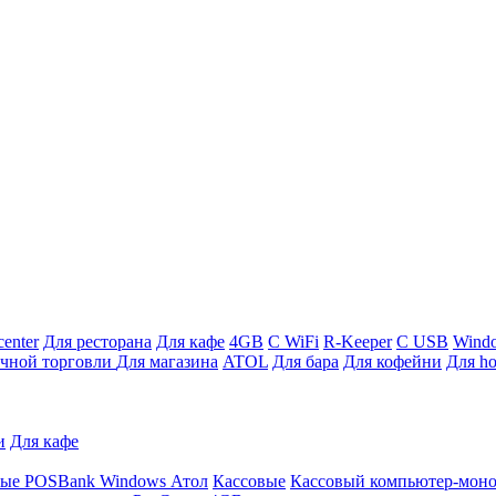
enter
Для ресторана
Для кафе
4GB
С WiFi
R-Keeper
С USB
Wind
ичной торговли
Для магазина
ATOL
Для бара
Для кофейни
Для ho
и
Для кафе
ные
POSBank
Windows
Атол
Кассовые
Кассовый компьютер-мон