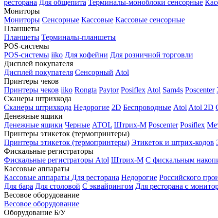
ресторана
Для общепита
Терминалы-моноблоки сенсорные
Кас
Мониторы
Мониторы
Сенсорные
Кассовые
Кассовые сенсорные
Планшеты
Планшеты
Терминалы-планшеты
POS-системы
POS-системы
iiko
Для кофейни
Для розничной торговли
Дисплей покупателя
Дисплей покупателя
Сенсорный
Atol
Принтеры чеков
Принтеры чеков
iiko
Rongta
Paytor
Posiflex
Atol
Sam4s
Poscenter
Сканеры штрихкода
Сканеры штрихкода
Недорогие
2D
Беспроводные
Atol
Atol 2D
Денежные ящики
Денежные ящики
Черные
ATOL
Штрих-М
Poscenter
Posiflex
Ме
Принтеры этикеток (термопринтеры)
Принтеры этикеток (термопринтеры)
Этикеток и штрих-кодов
Фискальные регистраторы
Фискальные регистраторы
Atol
Штрих-М
С фискальным накоп
Кассовые аппараты
Кассовые аппараты
Для ресторана
Недорогие
Российского про
Для бара
Для столовой
С эквайрингом
Для ресторана с монито
Весовое оборудование
Весовое оборудование
Оборудование Б/У