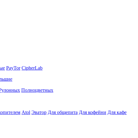
ные
PayTor
CipherLab
льшие
Рулонных
Полноцветных
копителем
Atol
Эватор
Для общепита
Для кофейни
Для кафе