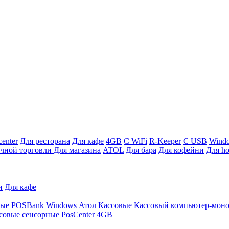
enter
Для ресторана
Для кафе
4GB
С WiFi
R-Keeper
С USB
Wind
ичной торговли
Для магазина
ATOL
Для бара
Для кофейни
Для ho
и
Для кафе
ные
POSBank
Windows
Атол
Кассовые
Кассовый компьютер-мон
совые сенсорные
PosCenter
4GB