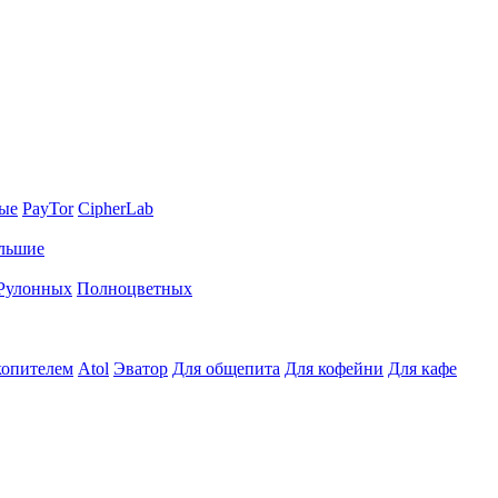
ные
PayTor
CipherLab
льшие
Рулонных
Полноцветных
копителем
Atol
Эватор
Для общепита
Для кофейни
Для кафе