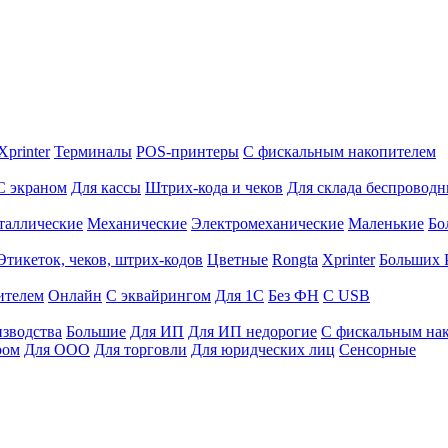
Xprinter
Терминалы
POS-принтеры
С фискальным накопителем
С экраном
Для кассы
Штрих-кода и чеков
Для склада беспровод
таллические
Механические
Электромеханические
Маленькие
Бо
Этикеток, чеков, штрих-кодов
Цветные
Rongta
Xprinter
Больших
ителем
Онлайн
С эквайрингом
Для 1С
Без ФН
С USB
изводства
Большие
Для ИП
Для ИП недорогие
С фискальным на
ром
Для ООО
Для торговли
Для юридческих лиц
Сенсорные