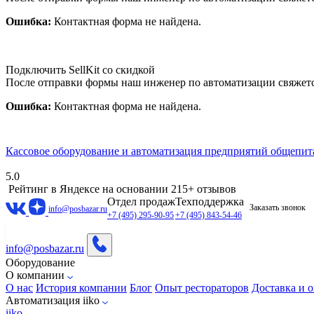
Ошибка:
Контактная форма не найдена.
Подключить SellKit со скидкой
После отправки формы наш инженер по автоматизации свяжет
Ошибка:
Контактная форма не найдена.
Кассовое оборудование и автоматизация предприятий общепит
5.0
Рейтинг в Яндексе
на основании 215+ отзывов
Отдел продаж
Техподдержка
Заказать звонок
info@posbazar.ru
+7 (495) 295-90-95
+7 (495) 843-54-46
info@posbazar.ru
Оборудование
О компании
О нас
История компании
Блог
Опыт рестораторов
Доставка и о
Автоматизация iiko
iiko