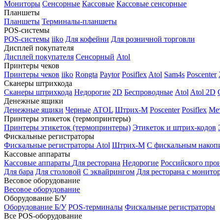
Мониторы
Сенсорные
Кассовые
Кассовые сенсорные
Планшеты
Планшеты
Терминалы-планшеты
POS-системы
POS-системы
iiko
Для кофейни
Для розничной торговли
Дисплей покупателя
Дисплей покупателя
Сенсорный
Atol
Принтеры чеков
Принтеры чеков
iiko
Rongta
Paytor
Posiflex
Atol
Sam4s
Poscenter
Сканеры штрихкода
Сканеры штрихкода
Недорогие
2D
Беспроводные
Atol
Atol 2D
Денежные ящики
Денежные ящики
Черные
ATOL
Штрих-М
Poscenter
Posiflex
Ме
Принтеры этикеток (термопринтеры)
Принтеры этикеток (термопринтеры)
Этикеток и штрих-кодов
Фискальные регистраторы
Фискальные регистраторы
Atol
Штрих-М
С фискальным накоп
Кассовые аппараты
Кассовые аппараты
Для ресторана
Недорогие
Российского про
Для бара
Для столовой
С эквайрингом
Для ресторана с монито
Весовое оборудование
Весовое оборудование
Оборудование Б/У
Оборудование Б/У
POS-терминалы
Фискальные регистраторы
Все POS-оборудование