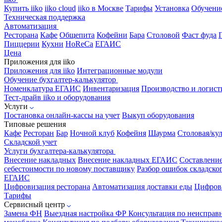
Купить iiko
iiko cloud
iiko в Москве
Тарифы
Установка
Обучени
Техническая поддержка
Автоматизация
Ресторана
Кафе
Общепита
Кофейни
Бара
Столовой
Фаст фуда
Пиццерии
Кухни
HoReCa
ЕГАИС
Цена
Приложения для iiko
Приложения для iiko
Интеграционные модули
Обучение бухгалтер-калькулятор
Номенклатура
ЕГАИС
Инвентаризация
Производство и логист
Тест-драйв iiko и оборудования
Услуги
Постановка онлайн-кассы на учет
Выкуп оборудования
Типовые решения
Кафе
Ресторан
Бар
Ночной клуб
Кофейня
Шаурма
Столовая/ку
Складской учет
Услуги бухгалтера-калькулятора
Внесение накладных
Внесение накладных ЕГАИС
Составлени
себестоимости по новому поставщику
Разбор ошибок складског
ЕГАИС
Цифровизация ресторана
Автоматизация доставки еды
Цифрова
Тарифы
Сервисный центр
Замена ФН
Выездная настройка ФР
Консультация по неисправ