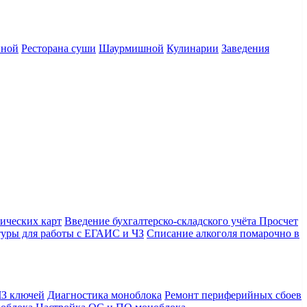
нной
Ресторана суши
Шаурмишной
Кулинарии
Заведения
ических карт
Введение бухгалтерско-складского учёта
Просчет
уры для работы с ЕГАИС и ЧЗ
Списание алкоголя помарочно в
З ключей
Диагностика моноблока
Ремонт периферийных сбоев