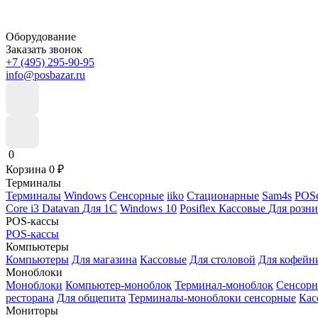
Оборудование
Заказать звонок
+7 (495) 295-90-95
info@posbazar.ru
0
Корзина
0
₽
Терминалы
Терминалы
Windows
Сенсорные
iiko
Стационарные
Sam4s
POSc
Core i3
Datavan
Для 1С
Windows 10
Posiflex
Кассовые
Для розн
POS-кассы
POS-кассы
Компьютеры
Компьютеры
Для магазина
Кассовые
Для столовой
Для кофейн
Моноблоки
Моноблоки
Компьютер-моноблок
Терминал-моноблок
Сенсор
ресторана
Для общепита
Терминалы-моноблоки сенсорные
Кас
Мониторы