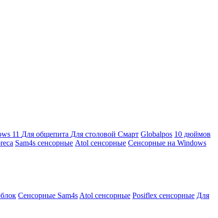
ows 11
Для общепита
Для столовой
Смарт
Globalpos
10 дюймов
reca
Sam4s сенсорные
Atol сенсорные
Сенсорные на Windows
облок
Сенсорные Sam4s
Atol сенсорные
Posiflex сенсорные
Для