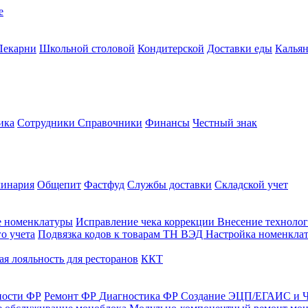
е
Пекарни
Школьной столовой
Кондитерской
Доставки еды
Калья
ика
Сотрудники
Справочники
Финансы
Честный знак
линария
Общепит
Фастфуд
Службы доставки
Складской учет
е номенклатуры
Исправление чека коррекции
Внесение технолог
о учета
Подвязка кодов к товарам ТН ВЭД
Настройка номенклат
я лояльность для ресторанов
ККТ
ности ФР
Ремонт ФР
Диагностика ФР
Создание ЭЦП/ЕГАИС и Ч