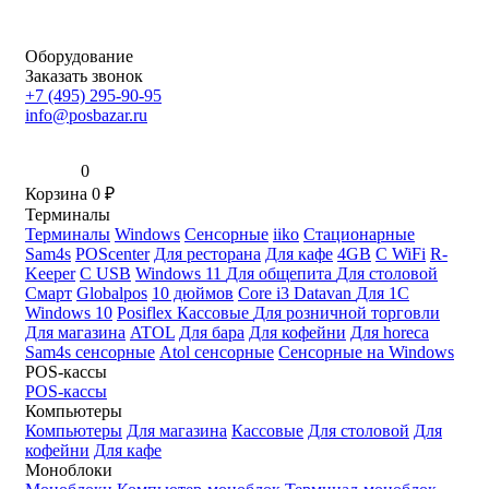
Оборудование
Заказать звонок
+7 (495) 295-90-95
info@posbazar.ru
0
Корзина
0
₽
Терминалы
Терминалы
Windows
Сенсорные
iiko
Стационарные
Sam4s
POScenter
Для ресторана
Для кафе
4GB
С WiFi
R-
Keeper
С USB
Windows 11
Для общепита
Для столовой
Смарт
Globalpos
10 дюймов
Core i3
Datavan
Для 1С
Windows 10
Posiflex
Кассовые
Для розничной торговли
Для магазина
ATOL
Для бара
Для кофейни
Для horeca
Sam4s сенсорные
Atol сенсорные
Сенсорные на Windows
POS-кассы
POS-кассы
Компьютеры
Компьютеры
Для магазина
Кассовые
Для столовой
Для
кофейни
Для кафе
Моноблоки