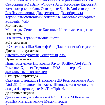
Моноблоки
Компьютер-моноблок
Терминал-моноблок
Сенсорные
POSBank
Windows
Атол
Кассовые
Кассовый
компьютер-моноблок
Сенсорные Sam4s
Atol сенсорные
Posiflex сенсорные
Для ресторана
Для общепита
Терминалы-моноблоки сенсорные
Кассовые сенсорные
PosCenter
4GB
Мониторы
Мониторы
Сенсорные
Кассовые
Кассовые сенсорные
Планшеты
Планшеты
Терминалы-планшеты
POS-системы
POS-системы
iiko
Для кофейни
Для розничной торговли
Дисплей покупателя
Дисплей покупателя
Сенсорный
Atol
Принтеры чеков
Принтеры чеков
iiko
Rongta
Paytor
Posiflex
Atol
Sam4s
Poscenter
Xprinter
Терминалы
POS-принтеры
С
фискальным накопителем
Сканеры штрихкода
Сканеры штрихкода
Недорогие
2D
Беспроводные
Atol
Atol 2D
С экраном
Для кассы
Штрих-кода и чеков
Для
склада беспроводные
PayTor
CipherLab
Денежные ящики
Денежные ящики
Черные
ATOL
Штрих-М
Poscenter
Posiflex
Металлические
Механические