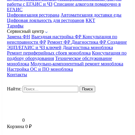
работы с ЕГАИС и ЧЗ
Списание алкоголя помарочно в
ЕГАИС
Цифровизация ресторана
Автоматизация доставки еды
Цифровая лояльность для ресторанов
ККТ
Тарифы
Сервисный центр
Замена ФН
Выездная настройка ФР
Консультация по
неисправности ФР
Ремонт ФР
Диагностика ФР
Создание
ЭЦП/ЕГАИС и ЧЗ ключей
Диагностика моноблока
Ремонт периферийных сбоев моноблока
Консультация по
подбору оборудования
Техническое обслуживание
моноблока
Модульно-компонентный ремонт моноблока
Настройка ОС и ПО моноблока
Контакты
Найти:
0
Корзина
0
₽