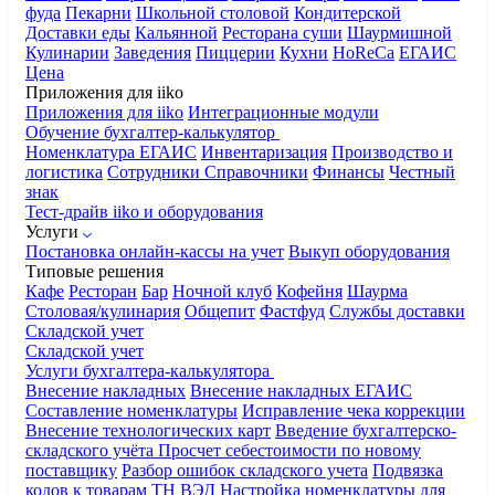
фуда
Пекарни
Школьной столовой
Кондитерской
Доставки еды
Кальянной
Ресторана суши
Шаурмишной
Кулинарии
Заведения
Пиццерии
Кухни
HoReCa
ЕГАИС
Цена
Приложения для iiko
Приложения для iiko
Интеграционные модули
Обучение бухгалтер-калькулятор
Номенклатура
ЕГАИС
Инвентаризация
Производство и
логистика
Сотрудники
Справочники
Финансы
Честный
знак
Тест-драйв iiko и оборудования
Услуги
Постановка онлайн-кассы на учет
Выкуп оборудования
Типовые решения
Кафе
Ресторан
Бар
Ночной клуб
Кофейня
Шаурма
Столовая/кулинария
Общепит
Фастфуд
Службы доставки
Складской учет
Складской учет
Услуги бухгалтера-калькулятора
Внесение накладных
Внесение накладных ЕГАИС
Составление номенклатуры
Исправление чека коррекции
Внесение технологических карт
Введение бухгалтерско-
складского учёта
Просчет себестоимости по новому
поставщику
Разбор ошибок складского учета
Подвязка
кодов к товарам ТН ВЭД
Настройка номенклатуры для