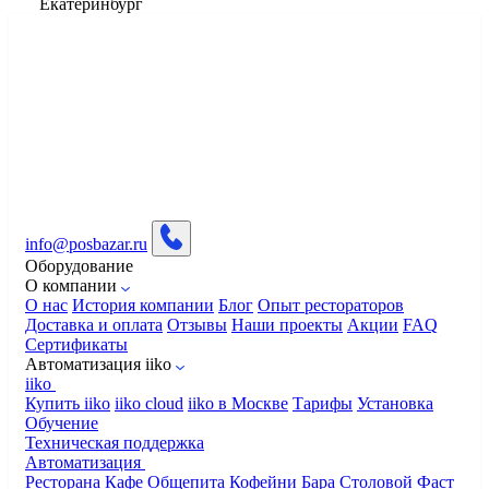
Екатеринбург
info@posbazar.ru
Оборудование
О компании
О нас
История компании
Блог
Опыт рестораторов
Доставка и оплата
Отзывы
Наши проекты
Акции
FAQ
Сертификаты
Автоматизация iiko
iiko
Купить iiko
iiko cloud
iiko в Москве
Тарифы
Установка
Обучение
Техническая поддержка
Автоматизация
Ресторана
Кафе
Общепита
Кофейни
Бара
Столовой
Фаст