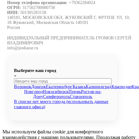
Номер телефона организации:
+79362284024
ОГРН:
317502700080758
ИНН:
501305283158
140181, МОСКОВСКАЯ ОБЛ, ЖУКОВСКИЙ Г, ФРУНЗЕ УЛ, 10,
18 Жуковский, Московская Область 140181
Россия
ИНДИВИДУАЛЬНЫЙ ПРЕДПРИНИМАТЕЛЬ ГРОМОВ СЕРГЕЙ
ВЛАДИМИРОВИЧ
info@posbazar.ru.
Выберите ваш город
×
Воронеж
Донецк
Екатеринбург
Казань
Калининград
Краснодар
Кра
Новгород
Новосибирск
Пермь
Ростов-на-
Дону
Симферополь
Ставрополь
В списке нет моего города (использовать данные
главного офиса)
Мы используем файлы cookie для комфортного
взаимодействия с нашими пользователями. Продолжая работу