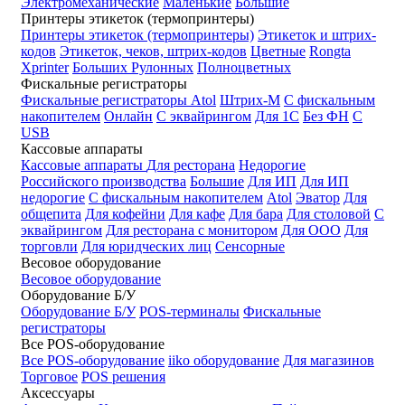
Электромеханические
Маленькие
Большие
Принтеры этикеток (термопринтеры)
Принтеры этикеток (термопринтеры)
Этикеток и штрих-
кодов
Этикеток, чеков, штрих-кодов
Цветные
Rongta
Xprinter
Больших
Рулонных
Полноцветных
Фискальные регистраторы
Фискальные регистраторы
Atol
Штрих-М
С фискальным
накопителем
Онлайн
С эквайрингом
Для 1С
Без ФН
С
USB
Кассовые аппараты
Кассовые аппараты
Для ресторана
Недорогие
Российского производства
Большие
Для ИП
Для ИП
недорогие
С фискальным накопителем
Atol
Эватор
Для
общепита
Для кофейни
Для кафе
Для бара
Для столовой
С
эквайрингом
Для ресторана с монитором
Для ООО
Для
торговли
Для юридческих лиц
Сенсорные
Весовое оборудование
Весовое оборудование
Оборудование Б/У
Оборудование Б/У
POS-терминалы
Фискальные
регистраторы
Все POS-оборудование
Все POS-оборудование
iiko оборудование
Для магазинов
Торговое
POS решения
Аксессуары