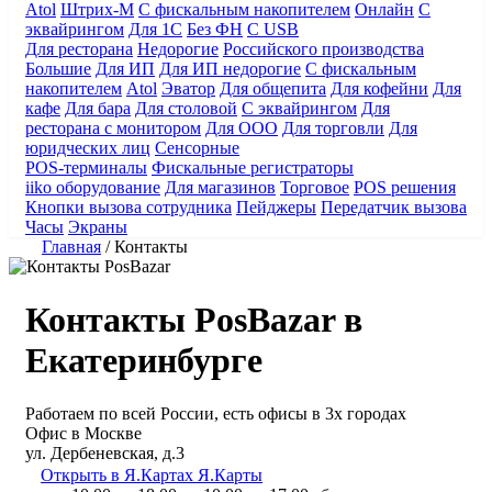
Atol
Штрих-М
С фискальным накопителем
Онлайн
С
эквайрингом
Для 1С
Без ФН
С USB
Для ресторана
Недорогие
Российского производства
Большие
Для ИП
Для ИП недорогие
С фискальным
накопителем
Atol
Эватор
Для общепита
Для кофейни
Для
кафе
Для бара
Для столовой
С эквайрингом
Для
ресторана с монитором
Для ООО
Для торговли
Для
юридческих лиц
Сенсорные
POS-терминалы
Фискальные регистраторы
iiko оборудование
Для магазинов
Торговое
POS решения
Кнопки вызова сотрудника
Пейджеры
Передатчик вызова
Часы
Экраны
Главная
/
Контакты
Контакты PosBazar в
Екатеринбурге
Работаем по всей России, есть офисы в 3х городах
Офис в Москве
ул. Дербеневская, д.3
Открыть в Я.Картах
Я.Карты