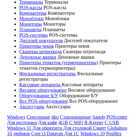
Терминалы
Терминалы
POS-кассы
POS-кассы
Компьютеры
Компьютеры
Моноблоки
Моноблоки
Мониторы
Мониторы
Планшеты
Планшеты
POS-системы
POS-системы
Дисплей покупателя
Дисплей покупателя
Принтеры чеков
Принтеры чеков
Сканеры штрихкода
Сканеры штрихкода
Денежные ящики
Денежные ящики
Принтеры этикеток (термопринтеры)
Принтеры
этикеток (термопринтеры)
Фискальные регистраторы
Фискальные
регистраторы
Кассовые аппараты
Кассовые аппараты
Весовое оборудование
Весовое оборудование
Оборудование Б/У
Оборудование Б/У
Все POS-оборудование
Все POS-оборудование
Аксессуары
Аксессуары
Windows
Сенсорные
iiko
Стационарные
Sam4s
POScenter
Для ресторана
Для кафе
4GB
С WiFi
R-Keeper
С USB
Windows 11
Для общепита
Для столовой
Смарт
Globalpos
10 дюймов
Core i3
Datavan
Для 1С
Windows 10
Posiflex