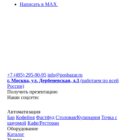
Написать в MAX
+7 (495) 295-90-95
info@posbazar.ru
г. Москва, ул. Дербеневская, д.3
(работаем по всей
России)
Получить презентацию
Наши соцсети:
Автоматизация
Бар
Кофейня
Фастфуд
Столовая/Кулинария
Точка с
шаурмой
Кафе/Ресторан
Оборудование
Каталог
Услуги