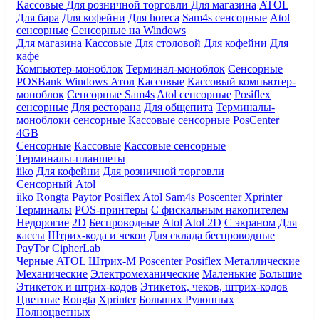
Кассовые
Для розничной торговли
Для магазина
ATOL
Для бара
Для кофейни
Для horeca
Sam4s сенсорные
Atol
сенсорные
Сенсорные на Windows
Для магазина
Кассовые
Для столовой
Для кофейни
Для
кафе
Компьютер-моноблок
Терминал-моноблок
Сенсорные
POSBank
Windows
Атол
Кассовые
Кассовый компьютер-
моноблок
Сенсорные Sam4s
Atol сенсорные
Posiflex
сенсорные
Для ресторана
Для общепита
Терминалы-
моноблоки сенсорные
Кассовые сенсорные
PosCenter
4GB
Сенсорные
Кассовые
Кассовые сенсорные
Терминалы-планшеты
iiko
Для кофейни
Для розничной торговли
Сенсорный
Atol
iiko
Rongta
Paytor
Posiflex
Atol
Sam4s
Poscenter
Xprinter
Терминалы
POS-принтеры
С фискальным накопителем
Недорогие
2D
Беспроводные
Atol
Atol 2D
С экраном
Для
кассы
Штрих-кода и чеков
Для склада беспроводные
PayTor
CipherLab
Черные
ATOL
Штрих-М
Poscenter
Posiflex
Металлические
Механические
Электромеханические
Маленькие
Большие
Этикеток и штрих-кодов
Этикеток, чеков, штрих-кодов
Цветные
Rongta
Xprinter
Больших
Рулонных
Полноцветных