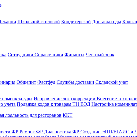
е
Пекарни
Школьной столовой
Кондитерской
Доставки еды
Калья
ика
Сотрудники
Справочники
Финансы
Честный знак
линария
Общепит
Фастфуд
Службы доставки
Складской учет
е номенклатуры
Исправление чека коррекции
Внесение технолог
о учета
Подвязка кодов к товарам ТН ВЭД
Настройка номенклат
я лояльность для ресторанов
ККТ
ности ФР
Ремонт ФР
Диагностика ФР
Создание ЭЦП/ЕГАИС и Ч