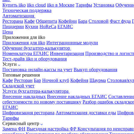
Купить iiko
iiko cloud
iiko в Москве
Тарифы
Установка
Обучени
Техническая поддержка
Автоматизация
Ресторана
Кафе
Общепита
Кофейни
Бара
Столовой
Фаст фуда
Пиццерии
Кухни
HoReCa
ЕГАИС
Цена
Приложения для iiko
Приложения для iiko
Интеграционные модули
Обучение бухгалтер-калькулятор
Номенклатура
ЕГАИС
Инвентаризация
Производство и логист
Тест-драйв iiko и оборудования
Услуги
Постановка онлайн-кассы на учет
Выкуп оборудования
Типовые решения
Кафе
Ресторан
Бар
Ночной клуб
Кофейня
Шаурма
Столовая/ку
Складской учет
Услуги бухгалтера-калькулятора
Внесение накладных
Внесение накладных ЕГАИС
Составлени
себестоимости по новому поставщику
Разбор ошибок складског
ЕГАИС
Цифровизация ресторана
Автоматизация доставки еды
Цифрова
Тарифы
Сервисный центр
Замена ФН
Выездная настройка ФР
Консультация по неисправ