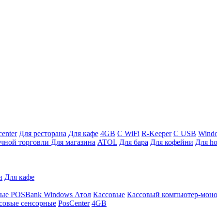
enter
Для ресторана
Для кафе
4GB
С WiFi
R-Keeper
С USB
Wind
ичной торговли
Для магазина
ATOL
Для бара
Для кофейни
Для ho
и
Для кафе
ные
POSBank
Windows
Атол
Кассовые
Кассовый компьютер-мон
совые сенсорные
PosCenter
4GB