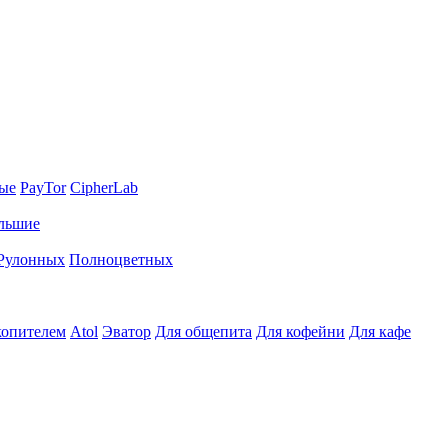
ные
PayTor
CipherLab
льшие
Рулонных
Полноцветных
копителем
Atol
Эватор
Для общепита
Для кофейни
Для кафе