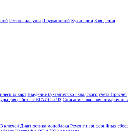
нной
Ресторана суши
Шаурмишной
Кулинарии
Заведения
ических карт
Введение бухгалтерско-складского учёта
Просчет
уры для работы с ЕГАИС и ЧЗ
Списание алкоголя помарочно в
З ключей
Диагностика моноблока
Ремонт периферийных сбоев