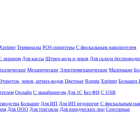
Xprinter
Терминалы
POS-принтеры
С фискальным накопителем
С экраном
Для кассы
Штрих-кода и чеков
Для склада беспровод
таллические
Механические
Электромеханические
Маленькие
Бо
Этикеток, чеков, штрих-кодов
Цветные
Rongta
Xprinter
Больших
ителем
Онлайн
С эквайрингом
Для 1С
Без ФН
С USB
изводства
Большие
Для ИП
Для ИП недорогие
С фискальным на
ром
Для ООО
Для торговли
Для юридческих лиц
Сенсорные