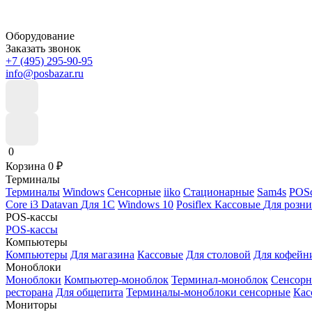
Оборудование
Заказать звонок
+7 (495) 295-90-95
info@posbazar.ru
0
Корзина
0
₽
Терминалы
Терминалы
Windows
Сенсорные
iiko
Стационарные
Sam4s
POSc
Core i3
Datavan
Для 1С
Windows 10
Posiflex
Кассовые
Для розн
POS-кассы
POS-кассы
Компьютеры
Компьютеры
Для магазина
Кассовые
Для столовой
Для кофейн
Моноблоки
Моноблоки
Компьютер-моноблок
Терминал-моноблок
Сенсор
ресторана
Для общепита
Терминалы-моноблоки сенсорные
Кас
Мониторы