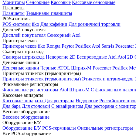
Мониторы
Сенсорные
Кассовые
Кассовые сенсорные
Планшеты
Планшеты
Терминалы-планшеты
POS-системы
POS-системы
iiko
Для кофейни
Для розничной торговли
Дисплей покупателя
Дисплей покупателя
Сенсорный
Atol
Принтеры чеков
Принтеры чеков
iiko
Rongta
Paytor
Posiflex
Atol
Sam4s
Poscenter
Сканеры штрихкода
Сканеры штрихкода
Недорогие
2D
Беспроводные
Atol
Atol 2D
Денежные ящики
Денежные ящики
Черные
ATOL
Штрих-М
Poscenter
Posiflex
Ме
Принтеры этикеток (термопринтеры)
Принтеры этикеток (термопринтеры)
Этикеток и штрих-кодов
Фискальные регистраторы
Фискальные регистраторы
Atol
Штрих-М
С фискальным накоп
Кассовые аппараты
Кассовые аппараты
Для ресторана
Недорогие
Российского про
Для бара
Для столовой
С эквайрингом
Для ресторана с монито
Весовое оборудование
Весовое оборудование
Оборудование Б/У
Оборудование Б/У
POS-терминалы
Фискальные регистраторы
Все POS-оборудование