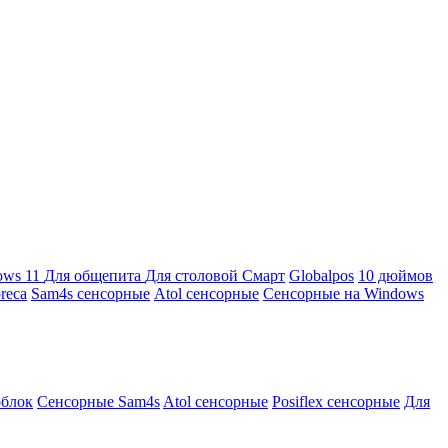
ows 11
Для общепита
Для столовой
Смарт
Globalpos
10 дюймов
reca
Sam4s сенсорные
Atol сенсорные
Сенсорные на Windows
облок
Сенсорные Sam4s
Atol сенсорные
Posiflex сенсорные
Для