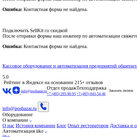
Ошибка:
Контактная форма не найдена.
Подключить SellKit со скидкой
После отправки формы наш инженер по автоматизации свяжет
Ошибка:
Контактная форма не найдена.
Кассовое оборудование и автоматизация предприятий общепит
5.0
Рейтинг в Яндексе
на основании 215+ отзывов
Отдел продаж
Техподдержка
Заказать звонок
info@posbazar.ru
+7 (495) 295-90-95
+7 (495) 843-54-46
info@posbazar.ru
Оборудование
О компании
О нас
История компании
Блог
Опыт рестораторов
Доставка и о
Автоматизация iiko
iiko