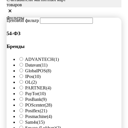
товаров
Фильтры
Ценовой фильтр
54-ФЗ
Бренды
ADVANTECH
(1)
Datavan
(11)
GlobalPOS
(8)
IPos
(10)
OL
(2)
PARTNER
(4)
PayTor
(10)
PosBank
(9)
POScenter
(28)
Posiflex
(21)
Posmachine
(4)
Sam4s
(15)
Sewoo (Lukhan)
(2)