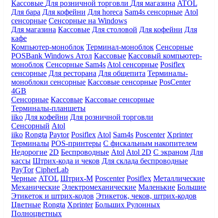
Кассовые
Для розничной торговли
Для магазина
ATOL
Для бара
Для кофейни
Для horeca
Sam4s сенсорные
Atol
сенсорные
Сенсорные на Windows
Для магазина
Кассовые
Для столовой
Для кофейни
Для
кафе
Компьютер-моноблок
Терминал-моноблок
Сенсорные
POSBank
Windows
Атол
Кассовые
Кассовый компьютер-
моноблок
Сенсорные Sam4s
Atol сенсорные
Posiflex
сенсорные
Для ресторана
Для общепита
Терминалы-
моноблоки сенсорные
Кассовые сенсорные
PosCenter
4GB
Сенсорные
Кассовые
Кассовые сенсорные
Терминалы-планшеты
iiko
Для кофейни
Для розничной торговли
Сенсорный
Atol
iiko
Rongta
Paytor
Posiflex
Atol
Sam4s
Poscenter
Xprinter
Терминалы
POS-принтеры
С фискальным накопителем
Недорогие
2D
Беспроводные
Atol
Atol 2D
С экраном
Для
кассы
Штрих-кода и чеков
Для склада беспроводные
PayTor
CipherLab
Черные
ATOL
Штрих-М
Poscenter
Posiflex
Металлические
Механические
Электромеханические
Маленькие
Большие
Этикеток и штрих-кодов
Этикеток, чеков, штрих-кодов
Цветные
Rongta
Xprinter
Больших
Рулонных
Полноцветных