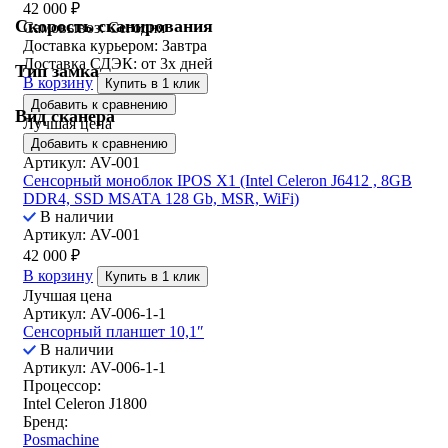
42 000
₽
Скорость сканирования
Самовывоз:
Сегодня
Доставка курьером:
Завтра
Доставка СДЭК:
от 3х дней
Тип замка
В корзину
Купить в 1 клик
Добавить к сравнению
Вид сканера
Лучшая цена
Добавить к сравнению
Артикул: AV-001
Сенсорный моноблок IPOS X1 (Intel Celeron J6412 , 8GB
DDR4, SSD MSATA 128 Gb, MSR, WiFi)
В наличии
Артикул: AV-001
42 000
₽
В корзину
Купить в 1 клик
Лучшая цена
Артикул: AV-006-1-1
Сенсорный планшет 10,1″
В наличии
Артикул: AV-006-1-1
Процессор:
Intel Celeron J1800
Бренд:
Posmachine