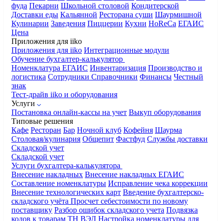
фуда
Пекарни
Школьной столовой
Кондитерской
Доставки еды
Кальянной
Ресторана суши
Шаурмишной
Кулинарии
Заведения
Пиццерии
Кухни
HoReCa
ЕГАИС
Цена
Приложения для iiko
Приложения для iiko
Интеграционные модули
Обучение бухгалтер-калькулятор
Номенклатура
ЕГАИС
Инвентаризация
Производство и
логистика
Сотрудники
Справочники
Финансы
Честный
знак
Тест-драйв iiko и оборудования
Услуги
Постановка онлайн-кассы на учет
Выкуп оборудования
Типовые решения
Кафе
Ресторан
Бар
Ночной клуб
Кофейня
Шаурма
Столовая/кулинария
Общепит
Фастфуд
Службы доставки
Складской учет
Складской учет
Услуги бухгалтера-калькулятора
Внесение накладных
Внесение накладных ЕГАИС
Составление номенклатуры
Исправление чека коррекции
Внесение технологических карт
Введение бухгалтерско-
складского учёта
Просчет себестоимости по новому
поставщику
Разбор ошибок складского учета
Подвязка
кодов к товарам ТН ВЭД
Настройка номенклатуры для