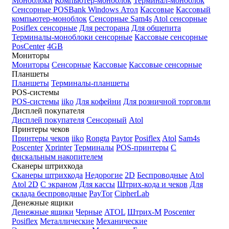
Моноблоки
Компьютер-моноблок
Терминал-моноблок
Сенсорные
POSBank
Windows
Атол
Кассовые
Кассовый
компьютер-моноблок
Сенсорные Sam4s
Atol сенсорные
Posiflex сенсорные
Для ресторана
Для общепита
Терминалы-моноблоки сенсорные
Кассовые сенсорные
PosCenter
4GB
Мониторы
Мониторы
Сенсорные
Кассовые
Кассовые сенсорные
Планшеты
Планшеты
Терминалы-планшеты
POS-системы
POS-системы
iiko
Для кофейни
Для розничной торговли
Дисплей покупателя
Дисплей покупателя
Сенсорный
Atol
Принтеры чеков
Принтеры чеков
iiko
Rongta
Paytor
Posiflex
Atol
Sam4s
Poscenter
Xprinter
Терминалы
POS-принтеры
С
фискальным накопителем
Сканеры штрихкода
Сканеры штрихкода
Недорогие
2D
Беспроводные
Atol
Atol 2D
С экраном
Для кассы
Штрих-кода и чеков
Для
склада беспроводные
PayTor
CipherLab
Денежные ящики
Денежные ящики
Черные
ATOL
Штрих-М
Poscenter
Posiflex
Металлические
Механические