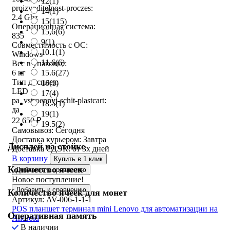
12
(1)
proizvoditelnost-proczes:
14
(1)
2.4 Ghz
15
(115)
Операционная система:
15,6
(6)
835
9
(1)
Совместимость с ОС:
10.1
(1)
Windows
11.6
(6)
Вес в упаковке:
15.6
(27)
6 кг
Тип дисплея:
16
(1)
LED
17
(4)
pa_vstroennyj-schit-plastcart:
18.5
(1)
да
19
(1)
22 650
₽
19.5
(2)
Самовывоз:
Сегодня
Доставка курьером:
Завтра
Дисплей на стойке
Доставка СДЭК:
от 3х дней
В корзину
Купить в 1 клик
Количество ячеек
Добавить к сравнению
Новое поступление!
Добавить к сравнению
Количество ячеек для монет
Артикул: AV-006-1-1-1
POS планшет терминал mini Lenovo для автоматизации на
Оперативная память
Android
В наличии