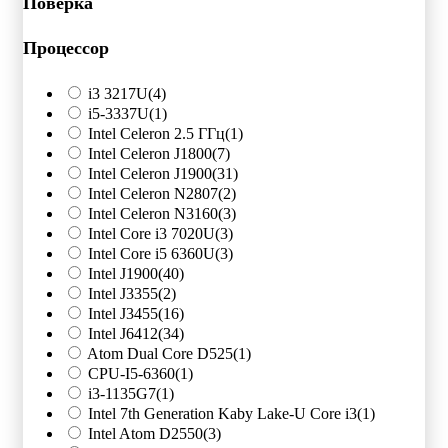
Поверка
Процессор
i3 3217U
(4)
i5-3337U
(1)
Intel Celeron 2.5 ГГц
(1)
Intel Celeron J1800
(7)
Intel Celeron J1900
(31)
Intel Celeron N2807
(2)
Intel Celeron N3160
(3)
Intel Core i3 7020U
(3)
Intel Core i5 6360U
(3)
Intel J1900
(40)
Intel J3355
(2)
Intel J3455
(16)
Intel J6412
(34)
Atom Dual Core D525
(1)
CPU-I5-6360
(1)
i3-1135G7
(1)
Intel 7th Generation Kaby Lake-U Core i3
(1)
Intel Atom D2550
(3)