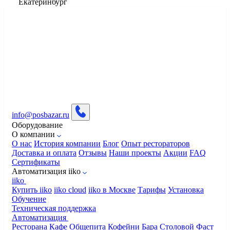
Екатеринбург
info@posbazar.ru
Оборудование
О компании
О нас
История компании
Блог
Опыт рестораторов
Доставка и оплата
Отзывы
Наши проекты
Акции
FAQ
Сертификаты
Автоматизация iiko
iiko
Купить iiko
iiko cloud
iiko в Москве
Тарифы
Установка
Обучение
Техническая поддержка
Автоматизация
Ресторана
Кафе
Общепита
Кофейни
Бара
Столовой
Фаст