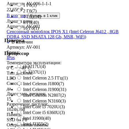
Артикул: AV-006-1-1-1
1 Гб
(1)
22 650
₽
2 Гб
(7)
В корзину
Купить в 1 клик
4 Гб
(114)
Лучшая цена
8 Гб
(40)
Артикул: AV-001
16 Гб
(1)
Сенсорный моноблок IPOS X1 (Intel Celeron J6412 , 8GB
DDR4, SSD MSATA 128 Gb, MSR, WiFi)
Поверка
В наличии
Артикул: AV-001
Бренд:
Процессор
IPos
Температура эксплуатации:
i3 3217U
(4)
0°C ~ +40°C
i5-3337U
(1)
Тип дисплея:
Intel Celeron 2.5 ГГц
(1)
LED
Сенсор:
Intel Celeron J1800
(7)
да
Intel Celeron J1900
(31)
Диагональ дисплея:
Intel Celeron N2807
(2)
15
Intel Celeron N3160
(3)
Разрешение дисплея:
Intel Core i3 7020U
(3)
1024x768
Intel Core i5 6360U
(3)
Память:
Intel J1900
(40)
SSD 64 Гб
Intel J3355
(2)
Оперативная память: