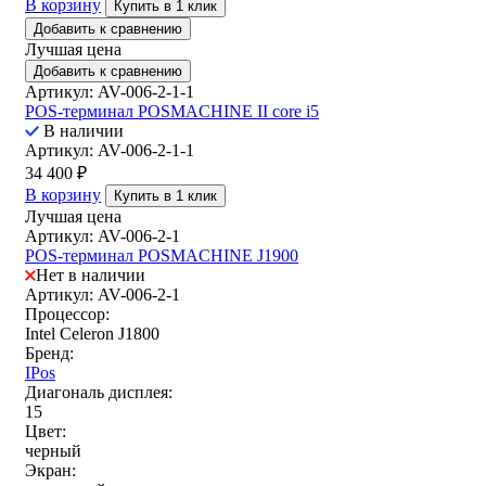
В корзину
Купить в 1 клик
Добавить к сравнению
Лучшая цена
Добавить к сравнению
Артикул: AV-006-2-1-1
POS-терминал POSMACHINE II core i5
В наличии
Артикул: AV-006-2-1-1
34 400
₽
В корзину
Купить в 1 клик
Лучшая цена
Артикул: AV-006-2-1
POS-терминал POSMACHINE J1900
Нет в наличии
Артикул: AV-006-2-1
Процессор:
Intel Celeron J1800
Бренд:
IPos
Диагональ дисплея:
15
Цвет:
черный
Экран: