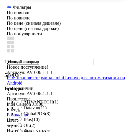
Фильтры
По новизне
По новизне
По цене (сначала дешевле)
По цене (сначала дороже)
По популярности
Ценовой фильтр
Новое поступление!
Артикул: AV-006-1-1-1
54-ФЗ
POS планшет терминал mini Lenovo для автоматизации на
Android
Бренды
В наличии
Артикул: AV-006-1-1-1
Процессор:
ADVANTECH
(1)
Intel Celeron J1800
Datavan
(11)
Бренд:
GlobalPOS
(8)
Posmachine
IPos
(10)
Цвет:
OL
(2)
черный
Интерфейсы:
PARTNER
(4)