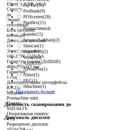
Ethernet, USB, VGA
PayTor
(10)
Сенсор:
PosBank
(9)
да
POScenter
(28)
Экран:
Posiflex
(21)
сенсорный
Posmachine
(4)
Блок питания:
Sam4s
(15)
внешний
Sewoo (Lukhan)
(2)
Диагональ дисплея:
Sinocan
(1)
15
Электропитание:
SuperPOS
(2)
100-240V / 12V/5A
Wintec
(8)
Габариты товара (ДxШxВ):
Атол
(33)
460x295x415 мм
AdvanPos
(1)
Гарантия:
Alster
(1)
1 год
FEC
(1)
Дополнительные интерфейсы:
IMachine
(1)
RS-232
Показывать больше
Модель:
Posmachine mini
Память:
Дальность сканирования до
SSD 64 Гб
Оперативная память:
Диагональ дисплея
4 Гб
Разрешение дисплея:
1024x768