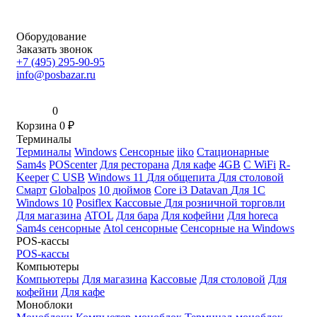
Оборудование
Заказать звонок
+7 (495) 295-90-95
info@posbazar.ru
0
Корзина
0
₽
Терминалы
Терминалы
Windows
Сенсорные
iiko
Стационарные
Sam4s
POScenter
Для ресторана
Для кафе
4GB
С WiFi
R-
Keeper
С USB
Windows 11
Для общепита
Для столовой
Смарт
Globalpos
10 дюймов
Core i3
Datavan
Для 1С
Windows 10
Posiflex
Кассовые
Для розничной торговли
Для магазина
ATOL
Для бара
Для кофейни
Для horeca
Sam4s сенсорные
Atol сенсорные
Сенсорные на Windows
POS-кассы
POS-кассы
Компьютеры
Компьютеры
Для магазина
Кассовые
Для столовой
Для
кофейни
Для кафе
Моноблоки