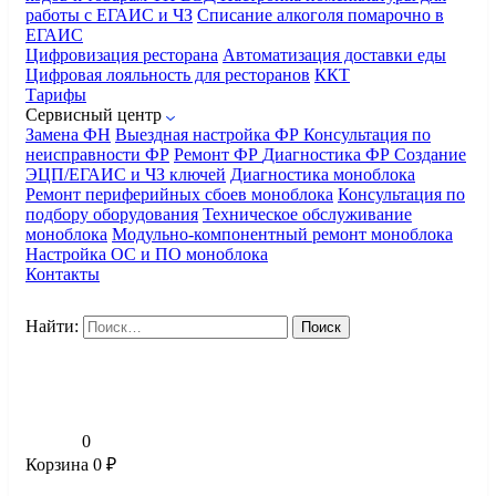
работы с ЕГАИС и ЧЗ
Списание алкоголя помарочно в
ЕГАИС
Цифровизация ресторана
Автоматизация доставки еды
Цифровая лояльность для ресторанов
ККТ
Тарифы
Сервисный центр
Замена ФН
Выездная настройка ФР
Консультация по
неисправности ФР
Ремонт ФР
Диагностика ФР
Создание
ЭЦП/ЕГАИС и ЧЗ ключей
Диагностика моноблока
Ремонт периферийных сбоев моноблока
Консультация по
подбору оборудования
Техническое обслуживание
моноблока
Модульно-компонентный ремонт моноблока
Настройка ОС и ПО моноблока
Контакты
Найти:
0
Корзина
0
₽