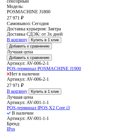
сенсорный
Модель:
POSMACHINE J1800
27 971
₽
Самовывоз:
Сегодня
Доставка курьером:
Завтра
Доставка СДЭК:
от 3х дней
В корзину
Купить в 1 клик
Добавить к сравнению
Лучшая цена
Добавить к сравнению
Артикул: AV-006-2-1
POS-терминал POSMACHINE J1900
Нет в наличии
Артикул: AV-006-2-1
27 971
₽
В корзину
Купить в 1 клик
Лучшая цена
Артикул: AV-001-1-1
POS-терминал IPOS X2 Core i3
В наличии
Артикул: AV-001-1-1
Бренд:
IPos