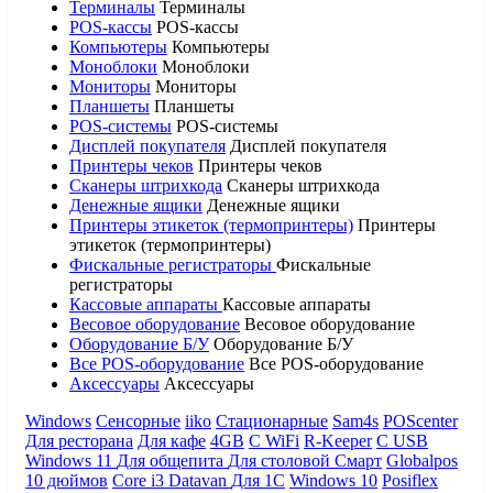
Терминалы
Терминалы
POS-кассы
POS-кассы
Компьютеры
Компьютеры
Моноблоки
Моноблоки
Мониторы
Мониторы
Планшеты
Планшеты
POS-системы
POS-системы
Дисплей покупателя
Дисплей покупателя
Принтеры чеков
Принтеры чеков
Сканеры штрихкода
Сканеры штрихкода
Денежные ящики
Денежные ящики
Принтеры этикеток (термопринтеры)
Принтеры
этикеток (термопринтеры)
Фискальные регистраторы
Фискальные
регистраторы
Кассовые аппараты
Кассовые аппараты
Весовое оборудование
Весовое оборудование
Оборудование Б/У
Оборудование Б/У
Все POS-оборудование
Все POS-оборудование
Аксессуары
Аксессуары
Windows
Сенсорные
iiko
Стационарные
Sam4s
POScenter
Для ресторана
Для кафе
4GB
С WiFi
R-Keeper
С USB
Windows 11
Для общепита
Для столовой
Смарт
Globalpos
10 дюймов
Core i3
Datavan
Для 1С
Windows 10
Posiflex