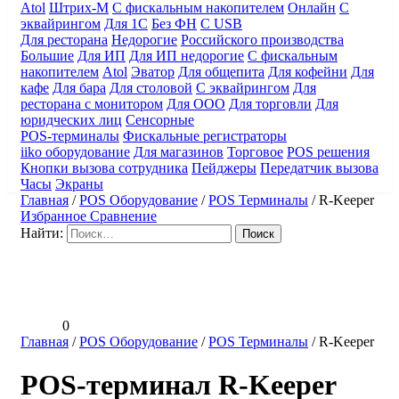
Atol
Штрих-М
С фискальным накопителем
Онлайн
С
эквайрингом
Для 1С
Без ФН
С USB
Для ресторана
Недорогие
Российского производства
Большие
Для ИП
Для ИП недорогие
С фискальным
накопителем
Atol
Эватор
Для общепита
Для кофейни
Для
кафе
Для бара
Для столовой
С эквайрингом
Для
ресторана с монитором
Для ООО
Для торговли
Для
юридческих лиц
Сенсорные
POS-терминалы
Фискальные регистраторы
iiko оборудование
Для магазинов
Торговое
POS решения
Кнопки вызова сотрудника
Пейджеры
Передатчик вызова
Часы
Экраны
Главная
/
POS Оборудование
/
POS Терминалы
/
R-Keeper
Избранное
Сравнение
Найти:
0
Главная
/
POS Оборудование
/
POS Терминалы
/
R-Keeper
POS-терминал R-Keeper