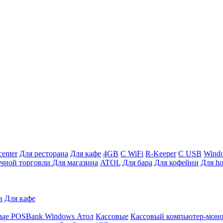
enter
Для ресторана
Для кафе
4GB
С WiFi
R-Keeper
С USB
Wind
ичной торговли
Для магазина
ATOL
Для бара
Для кофейни
Для ho
и
Для кафе
ные
POSBank
Windows
Атол
Кассовые
Кассовый компьютер-мон