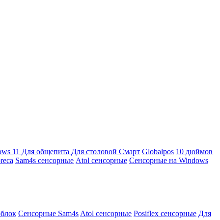
ows 11
Для общепита
Для столовой
Смарт
Globalpos
10 дюймов
reca
Sam4s сенсорные
Atol сенсорные
Сенсорные на Windows
облок
Сенсорные Sam4s
Atol сенсорные
Posiflex сенсорные
Для