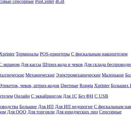
совые сенсорные
PosCenter
4GB
Xprinter
Терминалы
POS-принтеры
С фискальным накопителем
С экраном
Для кассы
Штрих-кода и чеков
Для склада беспровод
таллические
Механические
Электромеханические
Маленькие
Бо
Этикеток, чеков, штрих-кодов
Цветные
Rongta
Xprinter
Больших
ителем
Онлайн
С эквайрингом
Для 1С
Без ФН
С USB
изводства
Большие
Для ИП
Для ИП недорогие
С фискальным на
ром
Для ООО
Для торговли
Для юридческих лиц
Сенсорные