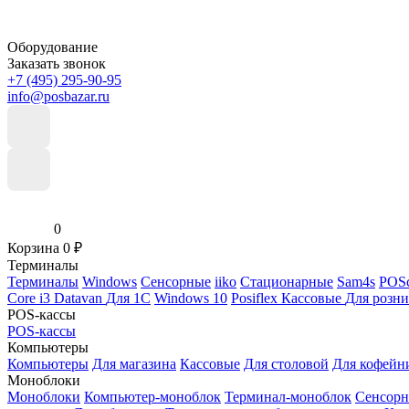
Оборудование
Заказать звонок
+7 (495) 295-90-95
info@posbazar.ru
0
Корзина
0
₽
Терминалы
Терминалы
Windows
Сенсорные
iiko
Стационарные
Sam4s
POSc
Core i3
Datavan
Для 1С
Windows 10
Posiflex
Кассовые
Для розн
POS-кассы
POS-кассы
Компьютеры
Компьютеры
Для магазина
Кассовые
Для столовой
Для кофейн
Моноблоки
Моноблоки
Компьютер-моноблок
Терминал-моноблок
Сенсор