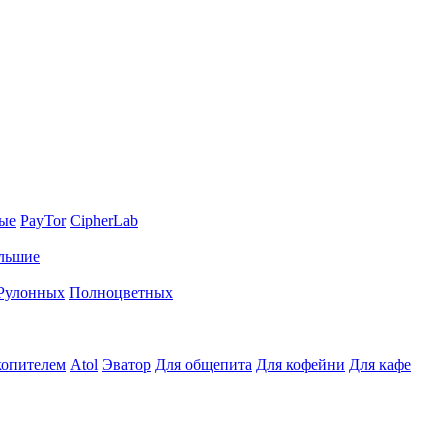
ные
PayTor
CipherLab
льшие
Рулонных
Полноцветных
копителем
Atol
Эватор
Для общепита
Для кофейни
Для кафе