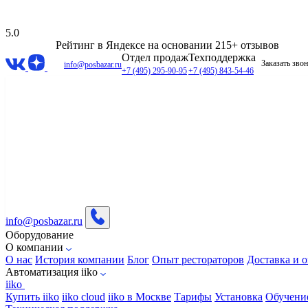
5.0
Рейтинг в Яндексе
на основании 215+ отзывов
Отдел продаж
Техподдержка
Заказать зво
info@posbazar.ru
+7 (495) 295-90-95
+7 (495) 843-54-46
info@posbazar.ru
Оборудование
О компании
О нас
История компании
Блог
Опыт рестораторов
Доставка и о
Автоматизация iiko
iiko
Купить iiko
iiko cloud
iiko в Москве
Тарифы
Установка
Обучени