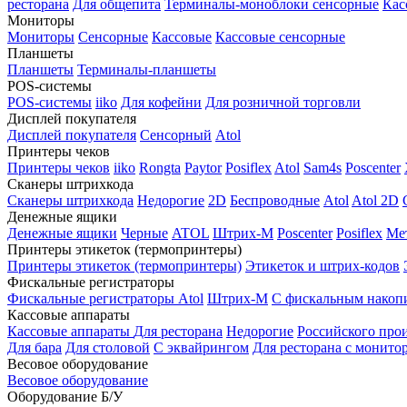
ресторана
Для общепита
Терминалы-моноблоки сенсорные
Кас
Мониторы
Мониторы
Сенсорные
Кассовые
Кассовые сенсорные
Планшеты
Планшеты
Терминалы-планшеты
POS-системы
POS-системы
iiko
Для кофейни
Для розничной торговли
Дисплей покупателя
Дисплей покупателя
Сенсорный
Atol
Принтеры чеков
Принтеры чеков
iiko
Rongta
Paytor
Posiflex
Atol
Sam4s
Poscenter
Сканеры штрихкода
Сканеры штрихкода
Недорогие
2D
Беспроводные
Atol
Atol 2D
Денежные ящики
Денежные ящики
Черные
ATOL
Штрих-М
Poscenter
Posiflex
Ме
Принтеры этикеток (термопринтеры)
Принтеры этикеток (термопринтеры)
Этикеток и штрих-кодов
Фискальные регистраторы
Фискальные регистраторы
Atol
Штрих-М
С фискальным накоп
Кассовые аппараты
Кассовые аппараты
Для ресторана
Недорогие
Российского про
Для бара
Для столовой
С эквайрингом
Для ресторана с монито
Весовое оборудование
Весовое оборудование
Оборудование Б/У