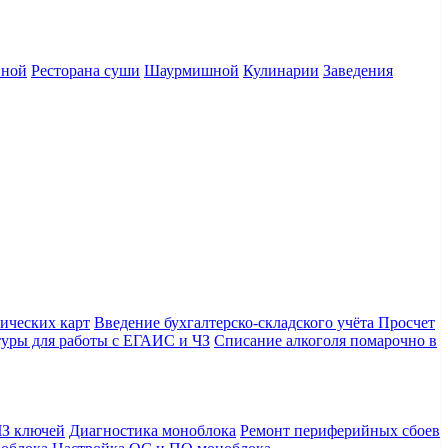
нной
Ресторана суши
Шаурмишной
Кулинарии
Заведения
ических карт
Введение бухгалтерско-складского учёта
Просчет
уры для работы с ЕГАИС и ЧЗ
Списание алкоголя помарочно в
З ключей
Диагностика моноблока
Ремонт периферийных сбоев