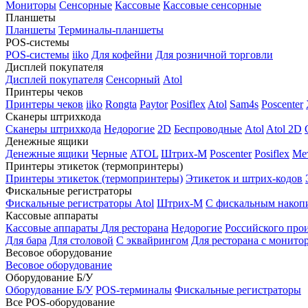
Мониторы
Сенсорные
Кассовые
Кассовые сенсорные
Планшеты
Планшеты
Терминалы-планшеты
POS-системы
POS-системы
iiko
Для кофейни
Для розничной торговли
Дисплей покупателя
Дисплей покупателя
Сенсорный
Atol
Принтеры чеков
Принтеры чеков
iiko
Rongta
Paytor
Posiflex
Atol
Sam4s
Poscenter
Сканеры штрихкода
Сканеры штрихкода
Недорогие
2D
Беспроводные
Atol
Atol 2D
Денежные ящики
Денежные ящики
Черные
ATOL
Штрих-М
Poscenter
Posiflex
Ме
Принтеры этикеток (термопринтеры)
Принтеры этикеток (термопринтеры)
Этикеток и штрих-кодов
Фискальные регистраторы
Фискальные регистраторы
Atol
Штрих-М
С фискальным накоп
Кассовые аппараты
Кассовые аппараты
Для ресторана
Недорогие
Российского про
Для бара
Для столовой
С эквайрингом
Для ресторана с монито
Весовое оборудование
Весовое оборудование
Оборудование Б/У
Оборудование Б/У
POS-терминалы
Фискальные регистраторы
Все POS-оборудование