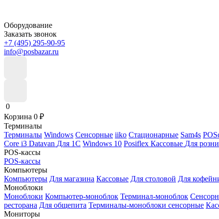
Оборудование
Заказать звонок
+7 (495) 295-90-95
info@posbazar.ru
0
Корзина
0
₽
Терминалы
Терминалы
Windows
Сенсорные
iiko
Стационарные
Sam4s
POSc
Core i3
Datavan
Для 1С
Windows 10
Posiflex
Кассовые
Для розн
POS-кассы
POS-кассы
Компьютеры
Компьютеры
Для магазина
Кассовые
Для столовой
Для кофейн
Моноблоки
Моноблоки
Компьютер-моноблок
Терминал-моноблок
Сенсор
ресторана
Для общепита
Терминалы-моноблоки сенсорные
Кас
Мониторы