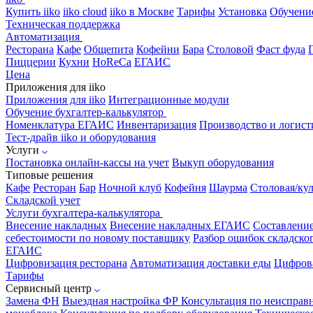
Купить iiko
iiko cloud
iiko в Москве
Тарифы
Установка
Обучени
Техническая поддержка
Автоматизация
Ресторана
Кафе
Общепита
Кофейни
Бара
Столовой
Фаст фуда
Пиццерии
Кухни
HoReCa
ЕГАИС
Цена
Приложения для iiko
Приложения для iiko
Интеграционные модули
Обучение бухгалтер-калькулятор
Номенклатура
ЕГАИС
Инвентаризация
Производство и логист
Тест-драйв iiko и оборудования
Услуги
Постановка онлайн-кассы на учет
Выкуп оборудования
Типовые решения
Кафе
Ресторан
Бар
Ночной клуб
Кофейня
Шаурма
Столовая/ку
Складской учет
Услуги бухгалтера-калькулятора
Внесение накладных
Внесение накладных ЕГАИС
Составлени
себестоимости по новому поставщику
Разбор ошибок складског
ЕГАИС
Цифровизация ресторана
Автоматизация доставки еды
Цифрова
Тарифы
Сервисный центр
Замена ФН
Выездная настройка ФР
Консультация по неисправ