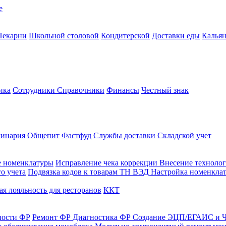
е
Пекарни
Школьной столовой
Кондитерской
Доставки еды
Калья
ика
Сотрудники
Справочники
Финансы
Честный знак
линария
Общепит
Фастфуд
Службы доставки
Складской учет
е номенклатуры
Исправление чека коррекции
Внесение технолог
о учета
Подвязка кодов к товарам ТН ВЭД
Настройка номенклат
я лояльность для ресторанов
ККТ
ности ФР
Ремонт ФР
Диагностика ФР
Создание ЭЦП/ЕГАИС и Ч