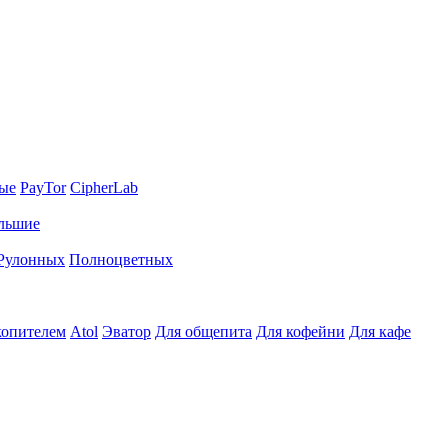
ные
PayTor
CipherLab
льшие
Рулонных
Полноцветных
копителем
Atol
Эватор
Для общепита
Для кофейни
Для кафе