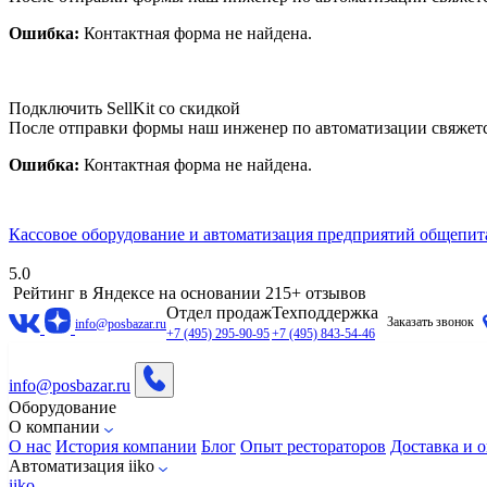
Ошибка:
Контактная форма не найдена.
Подключить SellKit со скидкой
После отправки формы наш инженер по автоматизации свяжет
Ошибка:
Контактная форма не найдена.
Кассовое оборудование и автоматизация предприятий общепит
5.0
Рейтинг в Яндексе
на основании 215+ отзывов
Отдел продаж
Техподдержка
Заказать звонок
info@posbazar.ru
+7 (495) 295-90-95
+7 (495) 843-54-46
info@posbazar.ru
Оборудование
О компании
О нас
История компании
Блог
Опыт рестораторов
Доставка и о
Автоматизация iiko
iiko