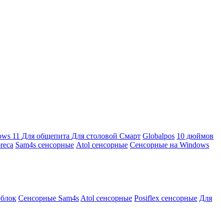
ows 11
Для общепита
Для столовой
Смарт
Globalpos
10 дюймов
reca
Sam4s сенсорные
Atol сенсорные
Сенсорные на Windows
облок
Сенсорные Sam4s
Atol сенсорные
Posiflex сенсорные
Для