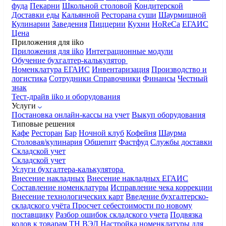
фуда
Пекарни
Школьной столовой
Кондитерской
Доставки еды
Кальянной
Ресторана суши
Шаурмишной
Кулинарии
Заведения
Пиццерии
Кухни
HoReCa
ЕГАИС
Цена
Приложения для iiko
Приложения для iiko
Интеграционные модули
Обучение бухгалтер-калькулятор
Номенклатура
ЕГАИС
Инвентаризация
Производство и
логистика
Сотрудники
Справочники
Финансы
Честный
знак
Тест-драйв iiko и оборудования
Услуги
Постановка онлайн-кассы на учет
Выкуп оборудования
Типовые решения
Кафе
Ресторан
Бар
Ночной клуб
Кофейня
Шаурма
Столовая/кулинария
Общепит
Фастфуд
Службы доставки
Складской учет
Складской учет
Услуги бухгалтера-калькулятора
Внесение накладных
Внесение накладных ЕГАИС
Составление номенклатуры
Исправление чека коррекции
Внесение технологических карт
Введение бухгалтерско-
складского учёта
Просчет себестоимости по новому
поставщику
Разбор ошибок складского учета
Подвязка
кодов к товарам ТН ВЭД
Настройка номенклатуры для