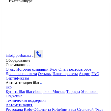
Екатеринбург
info@posbazar.ru
Оборудование
О компании
О нас
История компании
Блог
Опыт рестораторов
Доставка и оплата
Отзывы
Наши проекты
Акции
FAQ
Сертификаты
Автоматизация iiko
iiko
Купить iiko
iiko cloud
iiko в Москве
Тарифы
Установка
Обучение
Техническая поддержка
Автоматизация
Ресторана
Кафе
Общепита
Кофейни
Бара
Столовой
Фаст