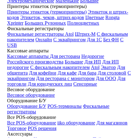
Электромеханические
Маленькие
Большие
Принтеры этикеток (термопринтеры)
Принтеры этикеток (термопринтеры)
Этикеток и штрих-
кодов
Этикеток, чеков, штрих-кодов
Цветные
Rongta
Xprinter
Больших
Рулонных
Полноцветных
Фискальные регистраторы
Фискальные регистраторы
Atol
Штрих-М
С фискальным
накопителем
Онлайн
С эквайрингом
Для 1С
Без ФН
С
USB
Кассовые аппараты
Кассовые аппараты
Для ресторана
Недорогие
Российского производства
Большие
Для ИП
Для ИП
недорогие
С фискальным накопителем
Atol
Эватор
Для
общепита
Для кофейни
Для кафе
Для бара
Для столовой
С
эквайрингом
Для ресторана с монитором
Для ООО
Для
торговли
Для юридческих лиц
Сенсорные
Весовое оборудование
Весовое оборудование
Оборудование Б/У
Оборудование Б/У
POS-терминалы
Фискальные
регистраторы
Все POS-оборудование
Все POS-оборудование
iiko оборудование
Для магазинов
Торговое
POS решения
Аксессуары