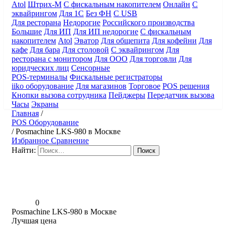
Atol
Штрих-М
С фискальным накопителем
Онлайн
С
эквайрингом
Для 1С
Без ФН
С USB
Для ресторана
Недорогие
Российского производства
Большие
Для ИП
Для ИП недорогие
С фискальным
накопителем
Atol
Эватор
Для общепита
Для кофейни
Для
кафе
Для бара
Для столовой
С эквайрингом
Для
ресторана с монитором
Для ООО
Для торговли
Для
юридческих лиц
Сенсорные
POS-терминалы
Фискальные регистраторы
iiko оборудование
Для магазинов
Торговое
POS решения
Кнопки вызова сотрудника
Пейджеры
Передатчик вызова
Часы
Экраны
Главная
/
POS Оборудование
/
Posmaсhine LKS-980 в Москве
Избранное
Сравнение
Найти:
0
Posmaсhine LKS-980 в Москве
Лучшая цена