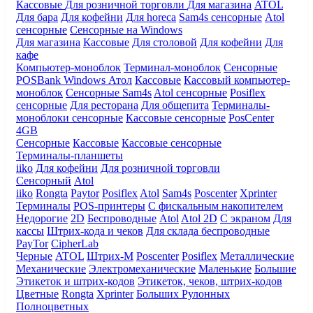
Кассовые
Для розничной торговли
Для магазина
ATOL
Для бара
Для кофейни
Для horeca
Sam4s сенсорные
Atol
сенсорные
Сенсорные на Windows
Для магазина
Кассовые
Для столовой
Для кофейни
Для
кафе
Компьютер-моноблок
Терминал-моноблок
Сенсорные
POSBank
Windows
Атол
Кассовые
Кассовый компьютер-
моноблок
Сенсорные Sam4s
Atol сенсорные
Posiflex
сенсорные
Для ресторана
Для общепита
Терминалы-
моноблоки сенсорные
Кассовые сенсорные
PosCenter
4GB
Сенсорные
Кассовые
Кассовые сенсорные
Терминалы-планшеты
iiko
Для кофейни
Для розничной торговли
Сенсорный
Atol
iiko
Rongta
Paytor
Posiflex
Atol
Sam4s
Poscenter
Xprinter
Терминалы
POS-принтеры
С фискальным накопителем
Недорогие
2D
Беспроводные
Atol
Atol 2D
С экраном
Для
кассы
Штрих-кода и чеков
Для склада беспроводные
PayTor
CipherLab
Черные
ATOL
Штрих-М
Poscenter
Posiflex
Металлические
Механические
Электромеханические
Маленькие
Большие
Этикеток и штрих-кодов
Этикеток, чеков, штрих-кодов
Цветные
Rongta
Xprinter
Больших
Рулонных
Полноцветных