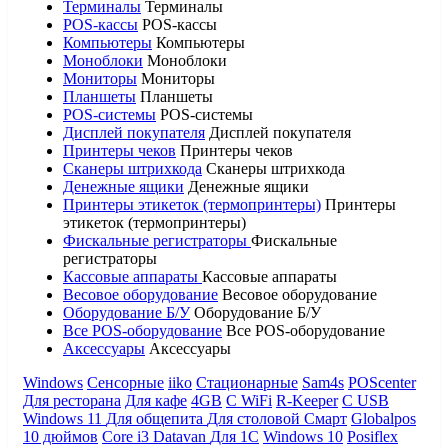
Терминалы
Терминалы
POS-кассы
POS-кассы
Компьютеры
Компьютеры
Моноблоки
Моноблоки
Мониторы
Мониторы
Планшеты
Планшеты
POS-системы
POS-системы
Дисплей покупателя
Дисплей покупателя
Принтеры чеков
Принтеры чеков
Сканеры штрихкода
Сканеры штрихкода
Денежные ящики
Денежные ящики
Принтеры этикеток (термопринтеры)
Принтеры
этикеток (термопринтеры)
Фискальные регистраторы
Фискальные
регистраторы
Кассовые аппараты
Кассовые аппараты
Весовое оборудование
Весовое оборудование
Оборудование Б/У
Оборудование Б/У
Все POS-оборудование
Все POS-оборудование
Аксессуары
Аксессуары
Windows
Сенсорные
iiko
Стационарные
Sam4s
POScenter
Для ресторана
Для кафе
4GB
С WiFi
R-Keeper
С USB
Windows 11
Для общепита
Для столовой
Смарт
Globalpos
10 дюймов
Core i3
Datavan
Для 1С
Windows 10
Posiflex