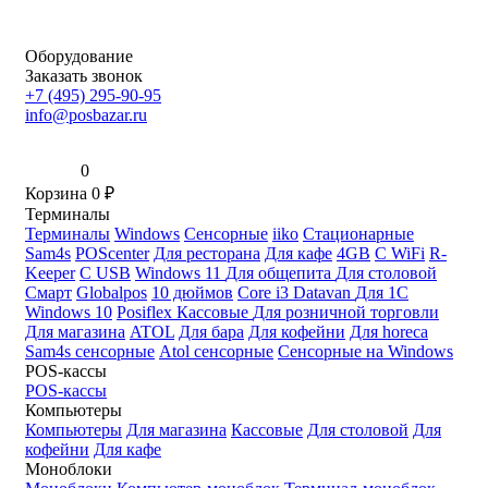
Оборудование
Заказать звонок
+7 (495) 295-90-95
info@posbazar.ru
0
Корзина
0
₽
Терминалы
Терминалы
Windows
Сенсорные
iiko
Стационарные
Sam4s
POScenter
Для ресторана
Для кафе
4GB
С WiFi
R-
Keeper
С USB
Windows 11
Для общепита
Для столовой
Смарт
Globalpos
10 дюймов
Core i3
Datavan
Для 1С
Windows 10
Posiflex
Кассовые
Для розничной торговли
Для магазина
ATOL
Для бара
Для кофейни
Для horeca
Sam4s сенсорные
Atol сенсорные
Сенсорные на Windows
POS-кассы
POS-кассы
Компьютеры
Компьютеры
Для магазина
Кассовые
Для столовой
Для
кофейни
Для кафе
Моноблоки