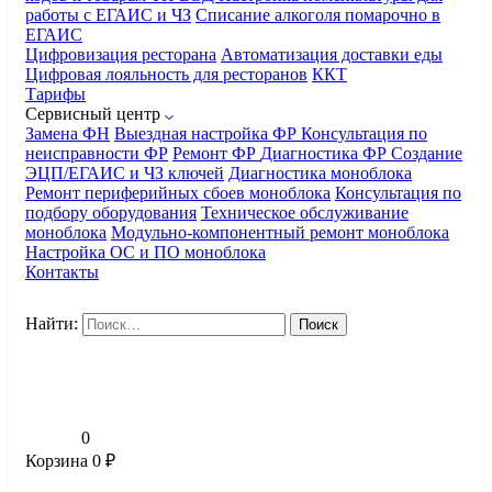
работы с ЕГАИС и ЧЗ
Списание алкоголя помарочно в
ЕГАИС
Цифровизация ресторана
Автоматизация доставки еды
Цифровая лояльность для ресторанов
ККТ
Тарифы
Сервисный центр
Замена ФН
Выездная настройка ФР
Консультация по
неисправности ФР
Ремонт ФР
Диагностика ФР
Создание
ЭЦП/ЕГАИС и ЧЗ ключей
Диагностика моноблока
Ремонт периферийных сбоев моноблока
Консультация по
подбору оборудования
Техническое обслуживание
моноблока
Модульно-компонентный ремонт моноблока
Настройка ОС и ПО моноблока
Контакты
Найти:
0
Корзина
0
₽