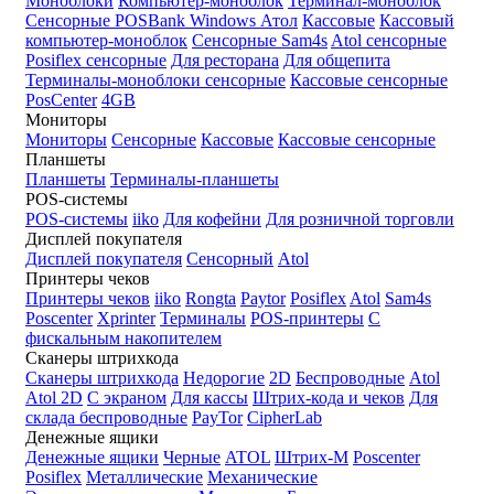
Моноблоки
Компьютер-моноблок
Терминал-моноблок
Сенсорные
POSBank
Windows
Атол
Кассовые
Кассовый
компьютер-моноблок
Сенсорные Sam4s
Atol сенсорные
Posiflex сенсорные
Для ресторана
Для общепита
Терминалы-моноблоки сенсорные
Кассовые сенсорные
PosCenter
4GB
Мониторы
Мониторы
Сенсорные
Кассовые
Кассовые сенсорные
Планшеты
Планшеты
Терминалы-планшеты
POS-системы
POS-системы
iiko
Для кофейни
Для розничной торговли
Дисплей покупателя
Дисплей покупателя
Сенсорный
Atol
Принтеры чеков
Принтеры чеков
iiko
Rongta
Paytor
Posiflex
Atol
Sam4s
Poscenter
Xprinter
Терминалы
POS-принтеры
С
фискальным накопителем
Сканеры штрихкода
Сканеры штрихкода
Недорогие
2D
Беспроводные
Atol
Atol 2D
С экраном
Для кассы
Штрих-кода и чеков
Для
склада беспроводные
PayTor
CipherLab
Денежные ящики
Денежные ящики
Черные
ATOL
Штрих-М
Poscenter
Posiflex
Металлические
Механические