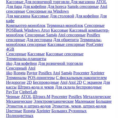
Кассовые
Для розничной торговли
Для магазина
ATOL
Для бара
Для кофейни
Для horeca
Sam4s сенсорные
Atol
сенсорные
Сенсорные на Windows
Для магазина
Кассовые
Для столовой
Для кофейни
Для
кафе
Компьютер-моноблок
Терминал-моноблок
Сенсорные
POSBank
Windows
Атол
Кассовые
Кассовый компьютер-
моноблок
Сенсорные Sam4s
Atol сенсорные
Posiflex
сенсорные
Для ресторана
Для общепита
Терминалы-
моноблоки сенсорные
Кассовые сенсорные
PosCenter
4GB
Сенсорные
Кассовые
Кассовые сенсорные
Терминалы-планшеты
iiko
Для кофейни
Для розничной торговли
Сенсорный
Atol
iiko
Rongta
Paytor
Posiflex
Atol
Sam4s
Poscenter
Xprinter
Терминалы
POS-принтеры
С фискальным накопителем
Недорогие
2D
Беспроводные
Atol
Atol 2D
С экраном
Для
кассы
Штрих-кода и чеков
Для склада беспроводные
PayTor
CipherLab
Черные
ATOL
Штрих-М
Poscenter
Posiflex
Металлические
Механические
Электромеханические
Маленькие
Большие
Этикеток и штрих-кодов
Этикеток, чеков, штрих-кодов
Цветные
Rongta
Xprinter
Больших
Рулонных
Полноцветных