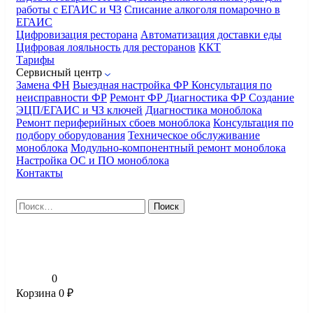
работы с ЕГАИС и ЧЗ
Списание алкоголя помарочно в
ЕГАИС
Цифровизация ресторана
Автоматизация доставки еды
Цифровая лояльность для ресторанов
ККТ
Тарифы
Сервисный центр
Замена ФН
Выездная настройка ФР
Консультация по
неисправности ФР
Ремонт ФР
Диагностика ФР
Создание
ЭЦП/ЕГАИС и ЧЗ ключей
Диагностика моноблока
Ремонт периферийных сбоев моноблока
Консультация по
подбору оборудования
Техническое обслуживание
моноблока
Модульно-компонентный ремонт моноблока
Настройка ОС и ПО моноблока
Контакты
Найти:
0
Корзина
0
₽