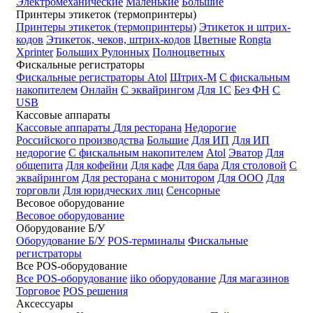
Электромеханические
Маленькие
Большие
Принтеры этикеток (термопринтеры)
Принтеры этикеток (термопринтеры)
Этикеток и штрих-
кодов
Этикеток, чеков, штрих-кодов
Цветные
Rongta
Xprinter
Больших
Рулонных
Полноцветных
Фискальные регистраторы
Фискальные регистраторы
Atol
Штрих-М
С фискальным
накопителем
Онлайн
С эквайрингом
Для 1С
Без ФН
С
USB
Кассовые аппараты
Кассовые аппараты
Для ресторана
Недорогие
Российского производства
Большие
Для ИП
Для ИП
недорогие
С фискальным накопителем
Atol
Эватор
Для
общепита
Для кофейни
Для кафе
Для бара
Для столовой
С
эквайрингом
Для ресторана с монитором
Для ООО
Для
торговли
Для юридческих лиц
Сенсорные
Весовое оборудование
Весовое оборудование
Оборудование Б/У
Оборудование Б/У
POS-терминалы
Фискальные
регистраторы
Все POS-оборудование
Все POS-оборудование
iiko оборудование
Для магазинов
Торговое
POS решения
Аксессуары