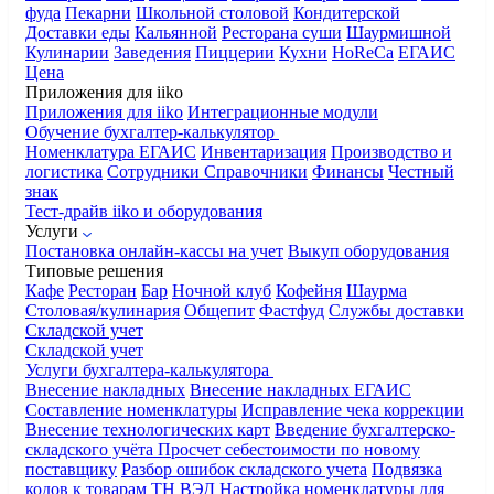
фуда
Пекарни
Школьной столовой
Кондитерской
Доставки еды
Кальянной
Ресторана суши
Шаурмишной
Кулинарии
Заведения
Пиццерии
Кухни
HoReCa
ЕГАИС
Цена
Приложения для iiko
Приложения для iiko
Интеграционные модули
Обучение бухгалтер-калькулятор
Номенклатура
ЕГАИС
Инвентаризация
Производство и
логистика
Сотрудники
Справочники
Финансы
Честный
знак
Тест-драйв iiko и оборудования
Услуги
Постановка онлайн-кассы на учет
Выкуп оборудования
Типовые решения
Кафе
Ресторан
Бар
Ночной клуб
Кофейня
Шаурма
Столовая/кулинария
Общепит
Фастфуд
Службы доставки
Складской учет
Складской учет
Услуги бухгалтера-калькулятора
Внесение накладных
Внесение накладных ЕГАИС
Составление номенклатуры
Исправление чека коррекции
Внесение технологических карт
Введение бухгалтерско-
складского учёта
Просчет себестоимости по новому
поставщику
Разбор ошибок складского учета
Подвязка
кодов к товарам ТН ВЭД
Настройка номенклатуры для