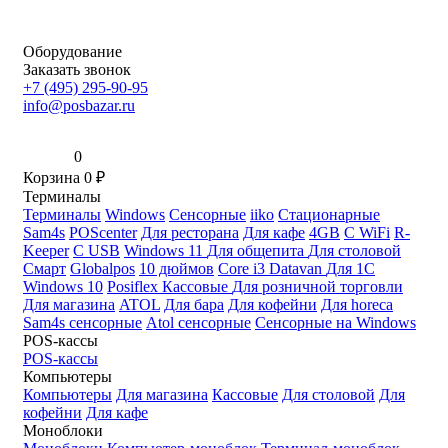
Оборудование
Заказать звонок
+7 (495) 295-90-95
info@posbazar.ru
0
Корзина
0
₽
Терминалы
Терминалы
Windows
Сенсорные
iiko
Стационарные
Sam4s
POScenter
Для ресторана
Для кафе
4GB
С WiFi
R-
Keeper
С USB
Windows 11
Для общепита
Для столовой
Смарт
Globalpos
10 дюймов
Core i3
Datavan
Для 1С
Windows 10
Posiflex
Кассовые
Для розничной торговли
Для магазина
ATOL
Для бара
Для кофейни
Для horeca
Sam4s сенсорные
Atol сенсорные
Сенсорные на Windows
POS-кассы
POS-кассы
Компьютеры
Компьютеры
Для магазина
Кассовые
Для столовой
Для
кофейни
Для кафе
Моноблоки