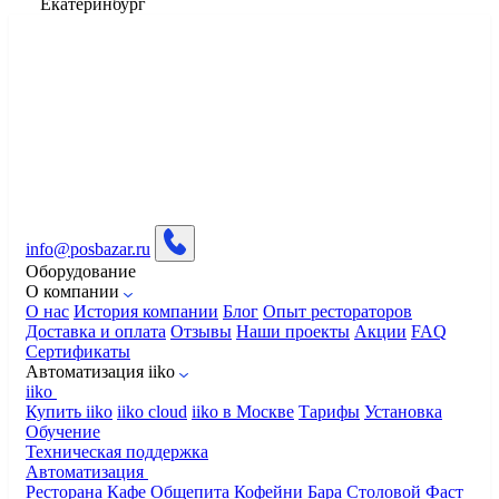
Екатеринбург
info@posbazar.ru
Оборудование
О компании
О нас
История компании
Блог
Опыт рестораторов
Доставка и оплата
Отзывы
Наши проекты
Акции
FAQ
Сертификаты
Автоматизация iiko
iiko
Купить iiko
iiko cloud
iiko в Москве
Тарифы
Установка
Обучение
Техническая поддержка
Автоматизация
Ресторана
Кафе
Общепита
Кофейни
Бара
Столовой
Фаст