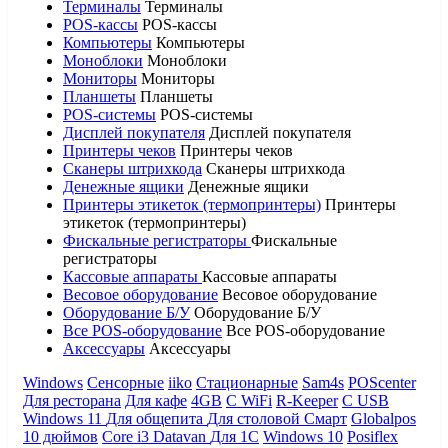
Терминалы
Терминалы
POS-кассы
POS-кассы
Компьютеры
Компьютеры
Моноблоки
Моноблоки
Мониторы
Мониторы
Планшеты
Планшеты
POS-системы
POS-системы
Дисплей покупателя
Дисплей покупателя
Принтеры чеков
Принтеры чеков
Сканеры штрихкода
Сканеры штрихкода
Денежные ящики
Денежные ящики
Принтеры этикеток (термопринтеры)
Принтеры
этикеток (термопринтеры)
Фискальные регистраторы
Фискальные
регистраторы
Кассовые аппараты
Кассовые аппараты
Весовое оборудование
Весовое оборудование
Оборудование Б/У
Оборудование Б/У
Все POS-оборудование
Все POS-оборудование
Аксессуары
Аксессуары
Windows
Сенсорные
iiko
Стационарные
Sam4s
POScenter
Для ресторана
Для кафе
4GB
С WiFi
R-Keeper
С USB
Windows 11
Для общепита
Для столовой
Смарт
Globalpos
10 дюймов
Core i3
Datavan
Для 1С
Windows 10
Posiflex