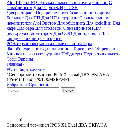
Atol
Штрих-М
С фискальным накопителем
Онлайн
С
эквайрингом
Для 1С
Без ФН
С USB
Для ресторана
Недорогие
Российского производства
Большие
Для ИП
Для ИП недорогие
С фискальным
накопителем
Atol
Эватор
Для общепита
Для кофейни
Для
кафе
Для бара
Для столовой
С эквайрингом
Для
ресторана с монитором
Для ООО
Для торговли
Для
юридческих лиц
Сенсорные
POS-терминалы
Фискальные регистраторы
iiko оборудование
Для магазинов
Торговое
POS решения
Кнопки вызова сотрудника
Пейджеры
Передатчик вызова
Часы
Экраны
Главная
/
POS Оборудование
/
Сенсорный терминал IPOS X1 Dual ДВА ЭКРАНА
15'6+10'1 J6412/8/128/MSR/WiFi
Избранное
Сравнение
Найти:
0
Сенсорный терминал IPOS X1 Dual ДВА ЭКРАНА