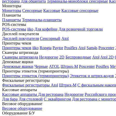
ресторана
Для общепита
Терминалы-моноблоки сенсорные
Кас
Мониторы
Мониторы
Сенсорные
Кассовые
Кассовые сенсорные
Планшеты
Планшеты
Терминалы-планшеты
POS-системы
POS-системы
iiko
Для кофейни
Для розничной торговли
Дисплей покупателя
Дисплей покупателя
Сенсорный
Atol
Принтеры чеков
Принтеры чеков
iiko
Rongta
Paytor
Posiflex
Atol
Sam4s
Poscenter
Сканеры штрихкода
Сканеры штрихкода
Недорогие
2D
Беспроводные
Atol
Atol 2D
Денежные ящики
Денежные ящики
Черные
ATOL
Штрих-М
Poscenter
Posiflex
Ме
Принтеры этикеток (термопринтеры)
Принтеры этикеток (термопринтеры)
Этикеток и штрих-кодов
Фискальные регистраторы
Фискальные регистраторы
Atol
Штрих-М
С фискальным накоп
Кассовые аппараты
Кассовые аппараты
Для ресторана
Недорогие
Российского про
Для бара
Для столовой
С эквайрингом
Для ресторана с монито
Весовое оборудование
Весовое оборудование
Оборудование Б/У