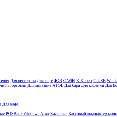
enter
Для ресторана
Для кафе
4GB
С WiFi
R-Keeper
С USB
Wind
ичной торговли
Для магазина
ATOL
Для бара
Для кофейни
Для ho
и
Для кафе
ные
POSBank
Windows
Атол
Кассовые
Кассовый компьютер-мон