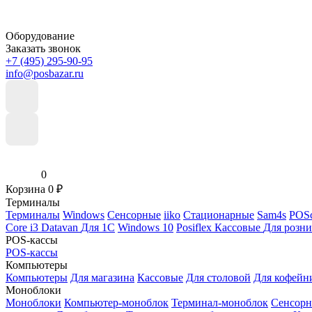
Оборудование
Заказать звонок
+7 (495) 295-90-95
info@posbazar.ru
0
Корзина
0
₽
Терминалы
Терминалы
Windows
Сенсорные
iiko
Стационарные
Sam4s
POSc
Core i3
Datavan
Для 1С
Windows 10
Posiflex
Кассовые
Для розн
POS-кассы
POS-кассы
Компьютеры
Компьютеры
Для магазина
Кассовые
Для столовой
Для кофейн
Моноблоки
Моноблоки
Компьютер-моноблок
Терминал-моноблок
Сенсор