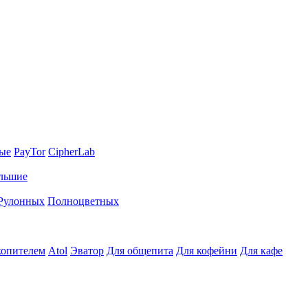
ные
PayTor
CipherLab
льшие
Рулонных
Полноцветных
копителем
Atol
Эватор
Для общепита
Для кофейни
Для кафе