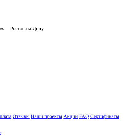
​Ростов-на-Дону
нок
плата
Отзывы
Наши проекты
Акции
FAQ
Сертификаты
е