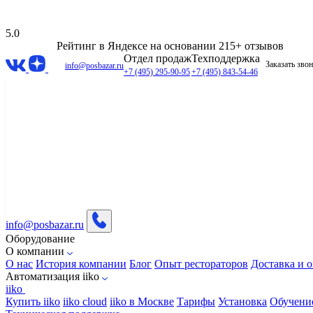
5.0
Рейтинг в Яндексе
на основании 215+ отзывов
Отдел продаж
Техподдержка
Заказать зво
info@posbazar.ru
+7 (495) 295-90-95
+7 (495) 843-54-46
info@posbazar.ru
Оборудование
О компании
О нас
История компании
Блог
Опыт рестораторов
Доставка и о
Автоматизация iiko
iiko
Купить iiko
iiko cloud
iiko в Москве
Тарифы
Установка
Обучени