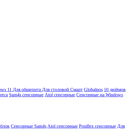
ows 11
Для общепита
Для столовой
Смарт
Globalpos
10 дюймов
reca
Sam4s сенсорные
Atol сенсорные
Сенсорные на Windows
облок
Сенсорные Sam4s
Atol сенсорные
Posiflex сенсорные
Для