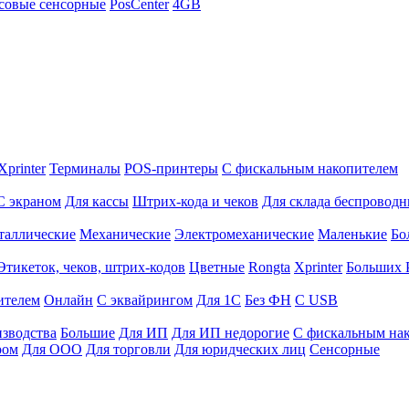
совые сенсорные
PosCenter
4GB
Xprinter
Терминалы
POS-принтеры
С фискальным накопителем
С экраном
Для кассы
Штрих-кода и чеков
Для склада беспровод
таллические
Механические
Электромеханические
Маленькие
Бо
Этикеток, чеков, штрих-кодов
Цветные
Rongta
Xprinter
Больших
ителем
Онлайн
С эквайрингом
Для 1С
Без ФН
С USB
изводства
Большие
Для ИП
Для ИП недорогие
С фискальным на
ром
Для ООО
Для торговли
Для юридческих лиц
Сенсорные