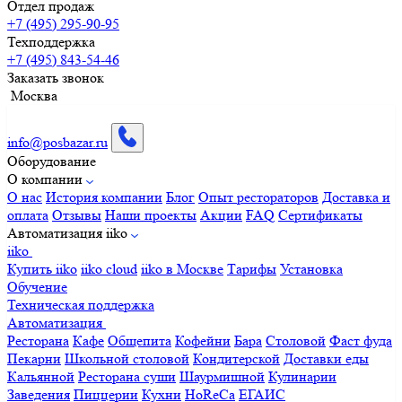
Отдел продаж
+7 (495) 295-90-95
Техподдержка
+7 (495) 843-54-46
Заказать звонок
Москва
info@posbazar.ru
Оборудование
О компании
О нас
История компании
Блог
Опыт рестораторов
Доставка и
оплата
Отзывы
Наши проекты
Акции
FAQ
Сертификаты
Автоматизация iiko
iiko
Купить iiko
iiko cloud
iiko в Москве
Тарифы
Установка
Обучение
Техническая поддержка
Автоматизация
Ресторана
Кафе
Общепита
Кофейни
Бара
Столовой
Фаст фуда
Пекарни
Школьной столовой
Кондитерской
Доставки еды
Кальянной
Ресторана суши
Шаурмишной
Кулинарии
Заведения
Пиццерии
Кухни
HoReCa
ЕГАИС