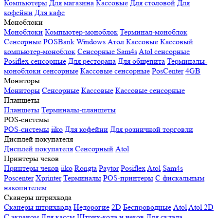
Компьютеры
Для магазина
Кассовые
Для столовой
Для
кофейни
Для кафе
Моноблоки
Моноблоки
Компьютер-моноблок
Терминал-моноблок
Сенсорные
POSBank
Windows
Атол
Кассовые
Кассовый
компьютер-моноблок
Сенсорные Sam4s
Atol сенсорные
Posiflex сенсорные
Для ресторана
Для общепита
Терминалы-
моноблоки сенсорные
Кассовые сенсорные
PosCenter
4GB
Мониторы
Мониторы
Сенсорные
Кассовые
Кассовые сенсорные
Планшеты
Планшеты
Терминалы-планшеты
POS-системы
POS-системы
iiko
Для кофейни
Для розничной торговли
Дисплей покупателя
Дисплей покупателя
Сенсорный
Atol
Принтеры чеков
Принтеры чеков
iiko
Rongta
Paytor
Posiflex
Atol
Sam4s
Poscenter
Xprinter
Терминалы
POS-принтеры
С фискальным
накопителем
Сканеры штрихкода
Сканеры штрихкода
Недорогие
2D
Беспроводные
Atol
Atol 2D
С экраном
Для кассы
Штрих-кода и чеков
Для склада