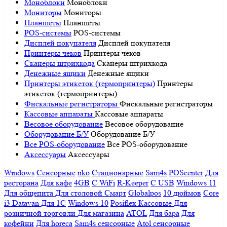
Моноблоки
Моноблоки
Мониторы
Мониторы
Планшеты
Планшеты
POS-системы
POS-системы
Дисплей покупателя
Дисплей покупателя
Принтеры чеков
Принтеры чеков
Сканеры штрихкода
Сканеры штрихкода
Денежные ящики
Денежные ящики
Принтеры этикеток (термопринтеры)
Принтеры
этикеток (термопринтеры)
Фискальные регистраторы
Фискальные регистраторы
Кассовые аппараты
Кассовые аппараты
Весовое оборудование
Весовое оборудование
Оборудование Б/У
Оборудование Б/У
Все POS-оборудование
Все POS-оборудование
Аксессуары
Аксессуары
Windows
Сенсорные
iiko
Стационарные
Sam4s
POScenter
Для
ресторана
Для кафе
4GB
С WiFi
R-Keeper
С USB
Windows 11
Для общепита
Для столовой
Смарт
Globalpos
10 дюймов
Core
i3
Datavan
Для 1С
Windows 10
Posiflex
Кассовые
Для
розничной торговли
Для магазина
ATOL
Для бара
Для
кофейни
Для horeca
Sam4s сенсорные
Atol сенсорные