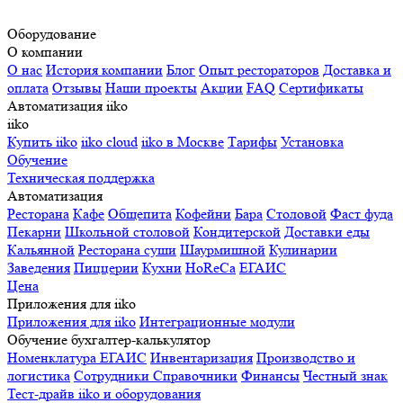
Оборудование
О компании
О нас
История компании
Блог
Опыт рестораторов
Доставка и
оплата
Отзывы
Наши проекты
Акции
FAQ
Сертификаты
Автоматизация iiko
iiko
Купить iiko
iiko cloud
iiko в Москве
Тарифы
Установка
Обучение
Техническая поддержка
Автоматизация
Ресторана
Кафе
Общепита
Кофейни
Бара
Столовой
Фаст фуда
Пекарни
Школьной столовой
Кондитерской
Доставки еды
Кальянной
Ресторана суши
Шаурмишной
Кулинарии
Заведения
Пиццерии
Кухни
HoReCa
ЕГАИС
Цена
Приложения для iiko
Приложения для iiko
Интеграционные модули
Обучение бухгалтер-калькулятор
Номенклатура
ЕГАИС
Инвентаризация
Производство и
логистика
Сотрудники
Справочники
Финансы
Честный знак
Тест-драйв iiko и оборудования