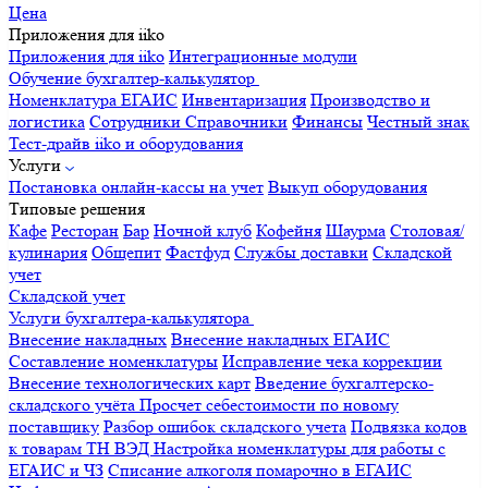
Цена
Приложения для iiko
Приложения для iiko
Интеграционные модули
Обучение бухгалтер-калькулятор
Номенклатура
ЕГАИС
Инвентаризация
Производство и
логистика
Сотрудники
Справочники
Финансы
Честный знак
Тест-драйв iiko и оборудования
Услуги
Постановка онлайн-кассы на учет
Выкуп оборудования
Типовые решения
Кафе
Ресторан
Бар
Ночной клуб
Кофейня
Шаурма
Столовая/
кулинария
Общепит
Фастфуд
Службы доставки
Складской
учет
Складской учет
Услуги бухгалтера-калькулятора
Внесение накладных
Внесение накладных ЕГАИС
Составление номенклатуры
Исправление чека коррекции
Внесение технологических карт
Введение бухгалтерско-
складского учёта
Просчет себестоимости по новому
поставщику
Разбор ошибок складского учета
Подвязка кодов
к товарам ТН ВЭД
Настройка номенклатуры для работы с
ЕГАИС и ЧЗ
Списание алкоголя помарочно в ЕГАИС