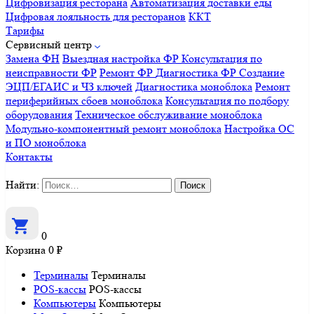
Цифровизация ресторана
Автоматизация доставки еды
Цифровая лояльность для ресторанов
ККТ
Тарифы
Сервисный центр
Замена ФН
Выездная настройка ФР
Консультация по
неисправности ФР
Ремонт ФР
Диагностика ФР
Создание
ЭЦП/ЕГАИС и ЧЗ ключей
Диагностика моноблока
Ремонт
периферийных сбоев моноблока
Консультация по подбору
оборудования
Техническое обслуживание моноблока
Модульно-компонентный ремонт моноблока
Настройка ОС
и ПО моноблока
Контакты
Найти:
0
Корзина
0
₽
Терминалы
Терминалы
POS-кассы
POS-кассы
Компьютеры
Компьютеры