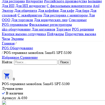
Для ресторана
Недорогие
Российского производства
Большие
Для ИП
Для ИП недорогие
С фискальным накопителем
Atol
Эватор
Для общепита
Для кофейни
Для кафе
Для бара
Для
столовой
С эквайрингом
Для ресторана с монитором
Для
ООО
Для торговли
Для юридческих лиц
Сенсорные
POS-терминалы
Фискальные регистраторы
iiko оборудование
Для магазинов
Торговое
POS решения
Кнопки вызова сотрудника
Пейджеры
Передатчик вызова
Часы
Экраны
Главная
/
POS Оборудование
/
POS-терминал моноблок Sam4S SPT-S100
Избранное
Сравнение
Найти:
0
POS-терминал моноблок Sam4S SPT-S100
Лучшая цена
В наличии
Артикул: A-030