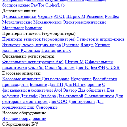
беспроводные
PayTor
CipherLab
Денежные ящики
Денежные ящики
Черные
ATOL
Штрих-М
Poscenter
Posiflex
Металлические
Механические
Электромеханические
Маленькие
Большие
Принтеры этикеток (термопринтеры)
Принтеры этикеток (термопринтеры)
Этикеток и штрих-кодов
Этикеток, чеков, штрих-кодов
Цветные
Rongta
Xprinter
Больших
Рулонных
Полноцветных
Фискальные регистраторы
Фискальные регистраторы
Atol
Штрих-М
С фискальным
накопителем
Онлайн
С эквайрингом
Для 1С
Без ФН
С USB
Кассовые аппараты
Кассовые аппараты
Для ресторана
Недорогие
Российского
производства
Большие
Для ИП
Для ИП недорогие
С
фискальным накопителем
Atol
Эватор
Для общепита
Для
кофейни
Для кафе
Для бара
Для столовой
С эквайрингом
Для
ресторана с монитором
Для ООО
Для торговли
Для
юридческих лиц
Сенсорные
Весовое оборудование
Весовое оборудование
Оборудование Б/У