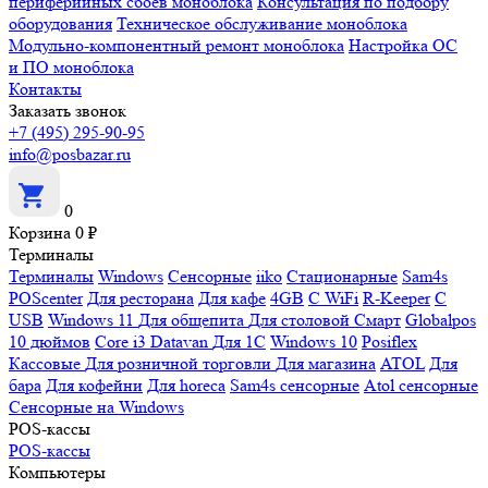
периферийных сбоев моноблока
Консультация по подбору
оборудования
Техническое обслуживание моноблока
Модульно-компонентный ремонт моноблока
Настройка ОС
и ПО моноблока
Контакты
Заказать звонок
+7 (495) 295-90-95
info@posbazar.ru
0
Корзина
0
₽
Терминалы
Терминалы
Windows
Сенсорные
iiko
Стационарные
Sam4s
POScenter
Для ресторана
Для кафе
4GB
С WiFi
R-Keeper
С
USB
Windows 11
Для общепита
Для столовой
Смарт
Globalpos
10 дюймов
Core i3
Datavan
Для 1С
Windows 10
Posiflex
Кассовые
Для розничной торговли
Для магазина
ATOL
Для
бара
Для кофейни
Для horeca
Sam4s сенсорные
Atol сенсорные
Сенсорные на Windows
POS-кассы
POS-кассы
Компьютеры