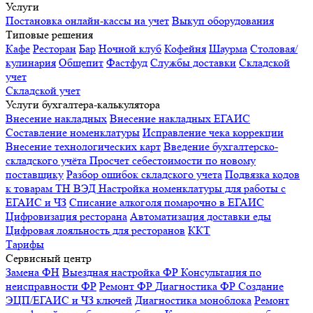
Услуги
Постановка онлайн-кассы на учет
Выкуп оборудования
Типовые решения
Кафе
Ресторан
Бар
Ночной клуб
Кофейня
Шаурма
Столовая/
кулинария
Общепит
Фастфуд
Службы доставки
Складской
учет
Складской учет
Услуги бухгалтера-калькулятора
Внесение накладных
Внесение накладных ЕГАИС
Составление номенклатуры
Исправление чека коррекции
Внесение технологических карт
Введение бухгалтерско-
складского учёта
Просчет себестоимости по новому
поставщику
Разбор ошибок складского учета
Подвязка кодов
к товарам ТН ВЭД
Настройка номенклатуры для работы с
ЕГАИС и ЧЗ
Списание алкоголя помарочно в ЕГАИС
Цифровизация ресторана
Автоматизация доставки еды
Цифровая лояльность для ресторанов
ККТ
Тарифы
Сервисный центр
Замена ФН
Выездная настройка ФР
Консультация по
неисправности ФР
Ремонт ФР
Диагностика ФР
Создание
ЭЦП/ЕГАИС и ЧЗ ключей
Диагностика моноблока
Ремонт