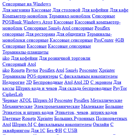
Сенсорные на Windows
Для магазина
Кассовые
Для столовой
Для кофейни
Для кафе
Компьютер-моноблок
Терминал-моноблок
Сенсорные
POSBank
Windows
Атол
Кассовые
Кассовый компьютер-
моноблок
Сенсорные Sam4s
Atol сенсорные
Posiflex
сенсорные
Для ресторана
Для общепита
Терминалы-
моноблоки сенсорные
Кассовые сенсорные
PosCenter
4GB
Сенсорные
Кассовые
Кассовые сенсорные
Терминалы-планшеты
iiko
Для кофейни
Для розничной торговли
Сенсорный
Atol
iiko
Rongta
Paytor
Posiflex
Atol
Sam4s
Poscenter
Xprinter
Терминалы
POS-принтеры
С фискальным накопителем
Недорогие
2D
Беспроводные
Atol
Atol 2D
С экраном
Для
кассы
Штрих-кода и чеков
Для склада беспроводные
PayTor
CipherLab
Черные
ATOL
Штрих-М
Poscenter
Posiflex
Металлические
Механические
Электромеханические
Маленькие
Большие
Этикеток и штрих-кодов
Этикеток, чеков, штрих-кодов
Цветные
Rongta
Xprinter
Больших
Рулонных
Полноцветных
Atol
Штрих-М
С фискальным накопителем
Онлайн
С
эквайрингом
Для 1С
Без ФН
С USB