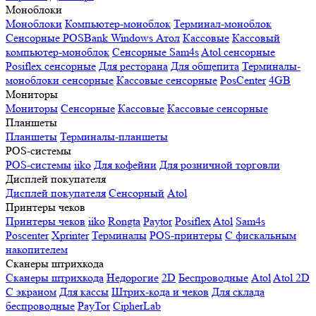
Моноблоки
Моноблоки
Компьютер-моноблок
Терминал-моноблок
Сенсорные
POSBank
Windows
Атол
Кассовые
Кассовый
компьютер-моноблок
Сенсорные Sam4s
Atol сенсорные
Posiflex сенсорные
Для ресторана
Для общепита
Терминалы-
моноблоки сенсорные
Кассовые сенсорные
PosCenter
4GB
Мониторы
Мониторы
Сенсорные
Кассовые
Кассовые сенсорные
Планшеты
Планшеты
Терминалы-планшеты
POS-системы
POS-системы
iiko
Для кофейни
Для розничной торговли
Дисплей покупателя
Дисплей покупателя
Сенсорный
Atol
Принтеры чеков
Принтеры чеков
iiko
Rongta
Paytor
Posiflex
Atol
Sam4s
Poscenter
Xprinter
Терминалы
POS-принтеры
С фискальным
накопителем
Сканеры штрихкода
Сканеры штрихкода
Недорогие
2D
Беспроводные
Atol
Atol 2D
С экраном
Для кассы
Штрих-кода и чеков
Для склада
беспроводные
PayTor
CipherLab