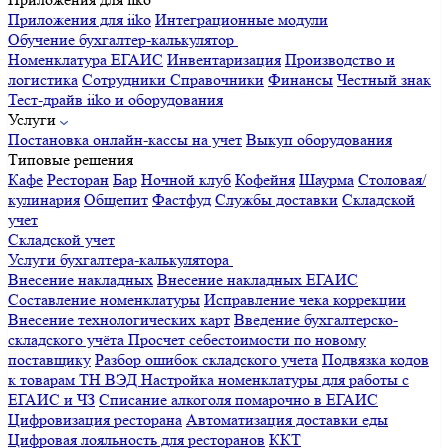
Приложения для iiko
Интеграционные модули
Обучение бухгалтер-калькулятор
Номенклатура
ЕГАИС
Инвентаризация
Производство и
логистика
Сотрудники
Справочники
Финансы
Честный знак
Тест-драйв iiko и оборудования
Услуги
Постановка онлайн-кассы на учет
Выкуп оборудования
Типовые решения
Кафе
Ресторан
Бар
Ночной клуб
Кофейня
Шаурма
Столовая/
кулинария
Общепит
Фастфуд
Службы доставки
Складской
учет
Складской учет
Услуги бухгалтера-калькулятора
Внесение накладных
Внесение накладных ЕГАИС
Составление номенклатуры
Исправление чека коррекции
Внесение технологических карт
Введение бухгалтерско-
складского учёта
Просчет себестоимости по новому
поставщику
Разбор ошибок складского учета
Подвязка кодов
к товарам ТН ВЭД
Настройка номенклатуры для работы с
ЕГАИС и ЧЗ
Списание алкоголя помарочно в ЕГАИС
Цифровизация ресторана
Автоматизация доставки еды
Цифровая лояльность для ресторанов
ККТ