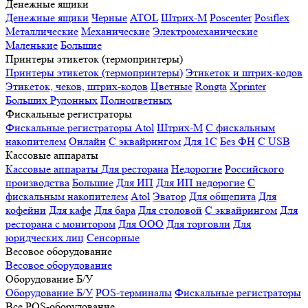
Денежные ящики
Денежные ящики
Черные
ATOL
Штрих-М
Poscenter
Posiflex
Металлические
Механические
Электромеханические
Маленькие
Большие
Принтеры этикеток (термопринтеры)
Принтеры этикеток (термопринтеры)
Этикеток и штрих-кодов
Этикеток, чеков, штрих-кодов
Цветные
Rongta
Xprinter
Больших
Рулонных
Полноцветных
Фискальные регистраторы
Фискальные регистраторы
Atol
Штрих-М
С фискальным
накопителем
Онлайн
С эквайрингом
Для 1С
Без ФН
С USB
Кассовые аппараты
Кассовые аппараты
Для ресторана
Недорогие
Российского
производства
Большие
Для ИП
Для ИП недорогие
С
фискальным накопителем
Atol
Эватор
Для общепита
Для
кофейни
Для кафе
Для бара
Для столовой
С эквайрингом
Для
ресторана с монитором
Для ООО
Для торговли
Для
юридческих лиц
Сенсорные
Весовое оборудование
Весовое оборудование
Оборудование Б/У
Оборудование Б/У
POS-терминалы
Фискальные регистраторы
Все POS-оборудование