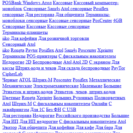
POSBank
Windows
Атол
Кассовые
Кассовый компьютер-
моноблок
Сенсорные Sam4s
Atol сенсорные
Posiflex
сенсорные
Для ресторана
Для общепита
Терминалы-
моноблоки сенсорные
Кассовые сенсорные
PosCenter
4GB
Сенсорные
Кассовые
Кассовые сенсорные
Терминалы-планшеты
iiko
Для кофейни
Для розничной торговли
Сенсорный
Atol
iiko
Rongta
Paytor
Posiflex
Atol
Sam4s
Poscenter
Xprinter
Терминалы
POS-принтеры
С фискальным накопителем
Недорогие
2D
Беспроводные
Atol
Atol 2D
С экраном
Для
кассы
Штрих-кода и чеков
Для склада беспроводные
PayTor
CipherLab
Черные
ATOL
Штрих-М
Poscenter
Posiflex
Металлические
Механические
Электромеханические
Маленькие
Большие
Этикеток и штрих-кодов
Этикеток, чеков, штрих-кодов
Цветные
Rongta
Xprinter
Больших
Рулонных
Полноцветных
Atol
Штрих-М
С фискальным накопителем
Онлайн
С
эквайрингом
Для 1С
Без ФН
С USB
Для ресторана
Недорогие
Российского производства
Большие
Для ИП
Для ИП недорогие
С фискальным накопителем
Atol
Эватор
Для общепита
Для кофейни
Для кафе
Для бара
Для