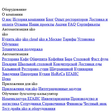
Оборудование
О компании
О нас
История компании
Блог
Опыт рестораторов
Доставка и
оплата
Отзывы
Наши проекты
Акции
FAQ
Сертификаты
Автоматизация iiko
iiko
Купить iiko
iiko cloud
iiko в Москве
Тарифы
Установка
Обучение
Техническая поддержка
Автоматизация
Ресторана
Кафе
Общепита
Кофейни
Бара
Столовой
Фаст фуда
Пекарни
Школьной столовой
Кондитерской
Доставки еды
Кальянной
Ресторана суши
Шаурмишной
Кулинарии
Заведения
Пиццерии
Кухни
HoReCa
ЕГАИС
Цена
Приложения для iiko
Приложения для iiko
Интеграционные модули
Обучение бухгалтер-калькулятор
Номенклатура
ЕГАИС
Инвентаризация
Производство и
логистика
Сотрудники
Справочники
Финансы
Честный знак
Тест-драйв iiko и оборудования