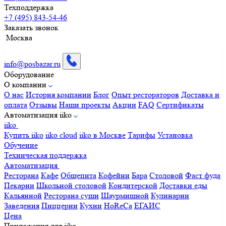
Техподдержка
+7 (495) 843-54-46
Заказать звонок
Москва
info@posbazar.ru
Оборудование
О компании
О нас
История компании
Блог
Опыт рестораторов
Доставка и
оплата
Отзывы
Наши проекты
Акции
FAQ
Сертификаты
Автоматизация iiko
iiko
Купить iiko
iiko cloud
iiko в Москве
Тарифы
Установка
Обучение
Техническая поддержка
Автоматизация
Ресторана
Кафе
Общепита
Кофейни
Бара
Столовой
Фаст фуда
Пекарни
Школьной столовой
Кондитерской
Доставки еды
Кальянной
Ресторана суши
Шаурмишной
Кулинарии
Заведения
Пиццерии
Кухни
HoReCa
ЕГАИС
Цена
Приложения для iiko