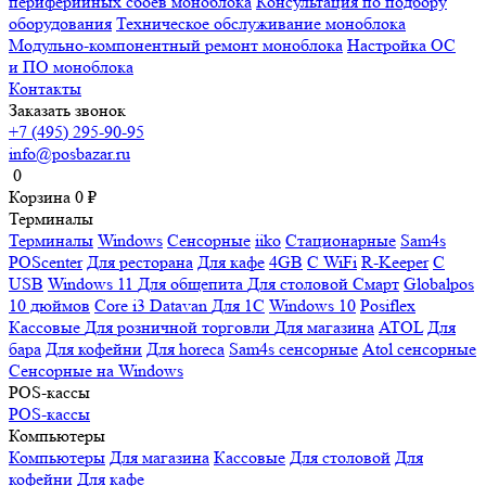
периферийных сбоев моноблока
Консультация по подбору
оборудования
Техническое обслуживание моноблока
Модульно-компонентный ремонт моноблока
Настройка ОС
и ПО моноблока
Контакты
Заказать звонок
+7 (495) 295-90-95
info@posbazar.ru
0
Корзина
0
₽
Терминалы
Терминалы
Windows
Сенсорные
iiko
Стационарные
Sam4s
POScenter
Для ресторана
Для кафе
4GB
С WiFi
R-Keeper
С
USB
Windows 11
Для общепита
Для столовой
Смарт
Globalpos
10 дюймов
Core i3
Datavan
Для 1С
Windows 10
Posiflex
Кассовые
Для розничной торговли
Для магазина
ATOL
Для
бара
Для кофейни
Для horeca
Sam4s сенсорные
Atol сенсорные
Сенсорные на Windows
POS-кассы
POS-кассы
Компьютеры
Компьютеры
Для магазина
Кассовые
Для столовой
Для
кофейни
Для кафе