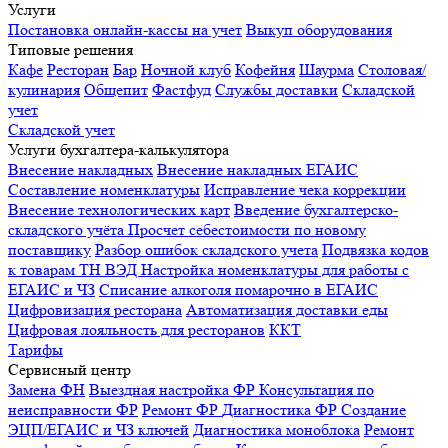
Услуги
Постановка онлайн-кассы на учет
Выкуп оборудования
Типовые решения
Кафе
Ресторан
Бар
Ночной клуб
Кофейня
Шаурма
Столовая/
кулинария
Общепит
Фастфуд
Службы доставки
Складской
учет
Складской учет
Услуги бухгалтера-калькулятора
Внесение накладных
Внесение накладных ЕГАИС
Составление номенклатуры
Исправление чека коррекции
Внесение технологических карт
Введение бухгалтерско-
складского учёта
Просчет себестоимости по новому
поставщику
Разбор ошибок складского учета
Подвязка кодов
к товарам ТН ВЭД
Настройка номенклатуры для работы с
ЕГАИС и ЧЗ
Списание алкоголя помарочно в ЕГАИС
Цифровизация ресторана
Автоматизация доставки еды
Цифровая лояльность для ресторанов
ККТ
Тарифы
Сервисный центр
Замена ФН
Выездная настройка ФР
Консультация по
неисправности ФР
Ремонт ФР
Диагностика ФР
Создание
ЭЦП/ЕГАИС и ЧЗ ключей
Диагностика моноблока
Ремонт