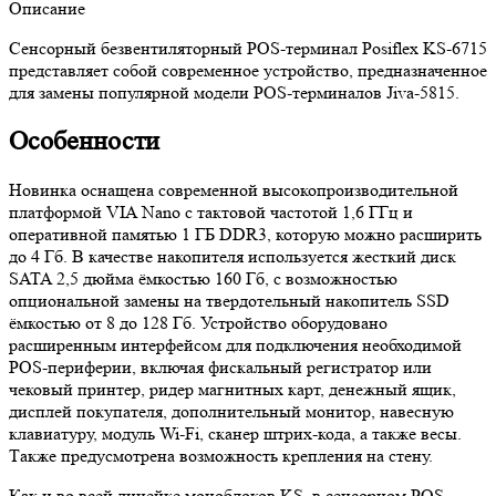
Описание
Cенсорный безвентиляторный POS-терминал Posiflex KS-6715
представляет собой современное устройство, предназначенное
для замены популярной модели POS-терминалов Jiva-5815.
Особенности
Новинка оснащена современной высокопроизводительной
платформой VIA Nano с тактовой частотой 1,6 ГГц и
оперативной памятью 1 ГБ DDR3, которую можно расширить
до 4 Гб. В качестве накопителя используется жесткий диск
SATA 2,5 дюйма ёмкостью 160 Гб, с возможностью
опциональной замены на твердотельный накопитель SSD
ёмкостью от 8 до 128 Гб. Устройство оборудовано
расширенным интерфейсом для подключения необходимой
POS-периферии, включая фискальный регистратор или
чековый принтер, ридер магнитных карт, денежный ящик,
дисплей покупателя, дополнительный монитор, навесную
клавиатуру, модуль Wi-Fi, сканер штрих-кода, а также весы.
Также предусмотрена возможность крепления на стену.
Как и во всей линейке моноблоков KS, в сенсорном POS-