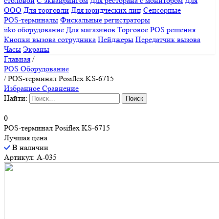
столовой
С эквайрингом
Для ресторана с монитором
Для
ООО
Для торговли
Для юридческих лиц
Сенсорные
POS-терминалы
Фискальные регистраторы
iiko оборудование
Для магазинов
Торговое
POS решения
Кнопки вызова сотрудника
Пейджеры
Передатчик вызова
Часы
Экраны
Главная
/
POS Оборудование
/
POS-терминал Posiflex KS-6715
Избранное
Сравнение
Найти:
0
POS-терминал Posiflex KS-6715
Лучшая цена
В наличии
Артикул: A-035