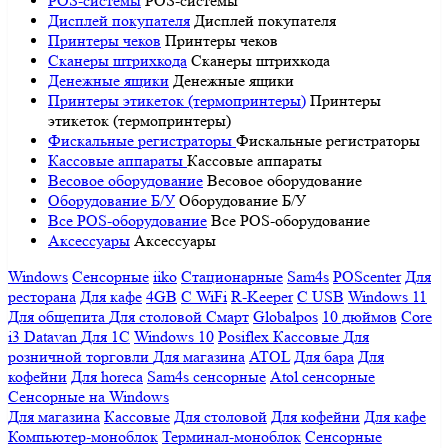
POS-системы
POS-системы
Дисплей покупателя
Дисплей покупателя
Принтеры чеков
Принтеры чеков
Сканеры штрихкода
Сканеры штрихкода
Денежные ящики
Денежные ящики
Принтеры этикеток (термопринтеры)
Принтеры
этикеток (термопринтеры)
Фискальные регистраторы
Фискальные регистраторы
Кассовые аппараты
Кассовые аппараты
Весовое оборудование
Весовое оборудование
Оборудование Б/У
Оборудование Б/У
Все POS-оборудование
Все POS-оборудование
Аксессуары
Аксессуары
Windows
Сенсорные
iiko
Стационарные
Sam4s
POScenter
Для
ресторана
Для кафе
4GB
С WiFi
R-Keeper
С USB
Windows 11
Для общепита
Для столовой
Смарт
Globalpos
10 дюймов
Core
i3
Datavan
Для 1С
Windows 10
Posiflex
Кассовые
Для
розничной торговли
Для магазина
ATOL
Для бара
Для
кофейни
Для horeca
Sam4s сенсорные
Atol сенсорные
Сенсорные на Windows
Для магазина
Кассовые
Для столовой
Для кофейни
Для кафе
Компьютер-моноблок
Терминал-моноблок
Сенсорные