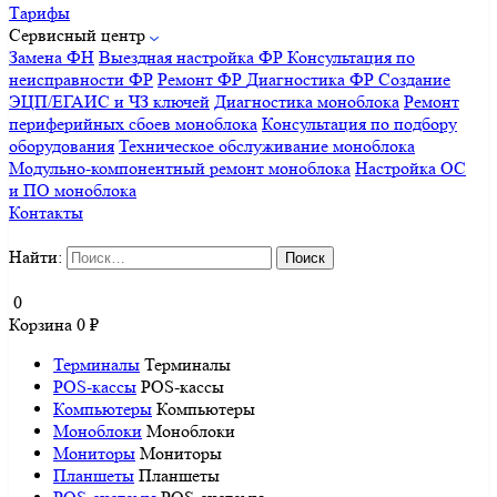
Тарифы
Сервисный центр
Замена ФН
Выездная настройка ФР
Консультация по
неисправности ФР
Ремонт ФР
Диагностика ФР
Создание
ЭЦП/ЕГАИС и ЧЗ ключей
Диагностика моноблока
Ремонт
периферийных сбоев моноблока
Консультация по подбору
оборудования
Техническое обслуживание моноблока
Модульно-компонентный ремонт моноблока
Настройка ОС
и ПО моноблока
Контакты
Найти:
0
Корзина
0
₽
Терминалы
Терминалы
POS-кассы
POS-кассы
Компьютеры
Компьютеры
Моноблоки
Моноблоки
Мониторы
Мониторы
Планшеты
Планшеты