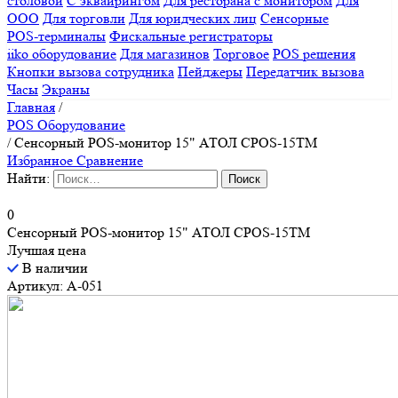
столовой
С эквайрингом
Для ресторана с монитором
Для
ООО
Для торговли
Для юридческих лиц
Сенсорные
POS-терминалы
Фискальные регистраторы
iiko оборудование
Для магазинов
Торговое
POS решения
Кнопки вызова сотрудника
Пейджеры
Передатчик вызова
Часы
Экраны
Главная
/
POS Оборудование
/
Сенсорный POS-монитор 15" АТОЛ CPOS-15TM
Избранное
Сравнение
Найти:
0
Сенсорный POS-монитор 15" АТОЛ CPOS-15TM
Лучшая цена
В наличии
Артикул: A-051