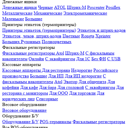
Денежные ящики
Денежные ящики
Черные
ATOL
Штрих-М
Poscenter
Posiflex
Металлические
Механические
Электромеханические
Маленькие
Большие
Принтеры этикеток (термопринтеры)
Принтеры этикеток (термопринтеры)
Этикеток и штрих-кодов
Этикеток, чеков, штрих-кодов
Цветные
Rongta
Xprinter
Больших
Рулонных
Полноцветных
Фискальные регистраторы
Фискальные регистраторы
Atol
Штрих-М
С фискальным
накопителем
Онлайн
С эквайрингом
Для 1С
Без ФН
С USB
Кассовые аппараты
Кассовые аппараты
Для ресторана
Недорогие
Российского
производства
Большие
Для ИП
Для ИП недорогие
С
фискальным накопителем
Atol
Эватор
Для общепита
Для
кофейни
Для кафе
Для бара
Для столовой
С эквайрингом
Для
ресторана с монитором
Для ООО
Для торговли
Для
юридческих лиц
Сенсорные
Весовое оборудование
Весовое оборудование
Оборудование Б/У
Оборудование Б/У
POS-терминалы
Фискальные регистраторы
Все POS-оборудование