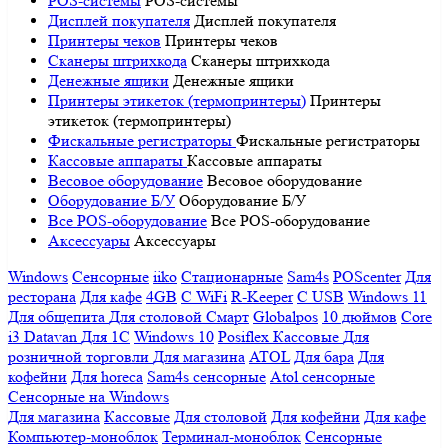
POS-системы
POS-системы
Дисплей покупателя
Дисплей покупателя
Принтеры чеков
Принтеры чеков
Сканеры штрихкода
Сканеры штрихкода
Денежные ящики
Денежные ящики
Принтеры этикеток (термопринтеры)
Принтеры
этикеток (термопринтеры)
Фискальные регистраторы
Фискальные регистраторы
Кассовые аппараты
Кассовые аппараты
Весовое оборудование
Весовое оборудование
Оборудование Б/У
Оборудование Б/У
Все POS-оборудование
Все POS-оборудование
Аксессуары
Аксессуары
Windows
Сенсорные
iiko
Стационарные
Sam4s
POScenter
Для
ресторана
Для кафе
4GB
С WiFi
R-Keeper
С USB
Windows 11
Для общепита
Для столовой
Смарт
Globalpos
10 дюймов
Core
i3
Datavan
Для 1С
Windows 10
Posiflex
Кассовые
Для
розничной торговли
Для магазина
ATOL
Для бара
Для
кофейни
Для horeca
Sam4s сенсорные
Atol сенсорные
Сенсорные на Windows
Для магазина
Кассовые
Для столовой
Для кофейни
Для кафе
Компьютер-моноблок
Терминал-моноблок
Сенсорные