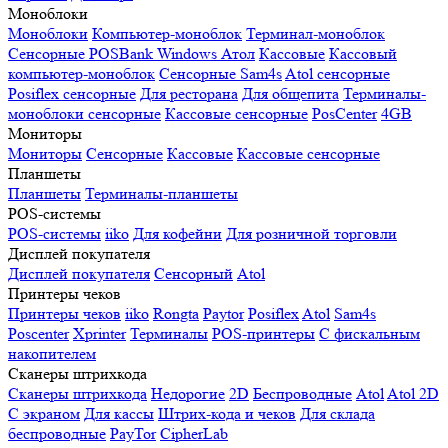
Моноблоки
Моноблоки
Компьютер-моноблок
Терминал-моноблок
Сенсорные
POSBank
Windows
Атол
Кассовые
Кассовый
компьютер-моноблок
Сенсорные Sam4s
Atol сенсорные
Posiflex сенсорные
Для ресторана
Для общепита
Терминалы-
моноблоки сенсорные
Кассовые сенсорные
PosCenter
4GB
Мониторы
Мониторы
Сенсорные
Кассовые
Кассовые сенсорные
Планшеты
Планшеты
Терминалы-планшеты
POS-системы
POS-системы
iiko
Для кофейни
Для розничной торговли
Дисплей покупателя
Дисплей покупателя
Сенсорный
Atol
Принтеры чеков
Принтеры чеков
iiko
Rongta
Paytor
Posiflex
Atol
Sam4s
Poscenter
Xprinter
Терминалы
POS-принтеры
С фискальным
накопителем
Сканеры штрихкода
Сканеры штрихкода
Недорогие
2D
Беспроводные
Atol
Atol 2D
С экраном
Для кассы
Штрих-кода и чеков
Для склада
беспроводные
PayTor
CipherLab