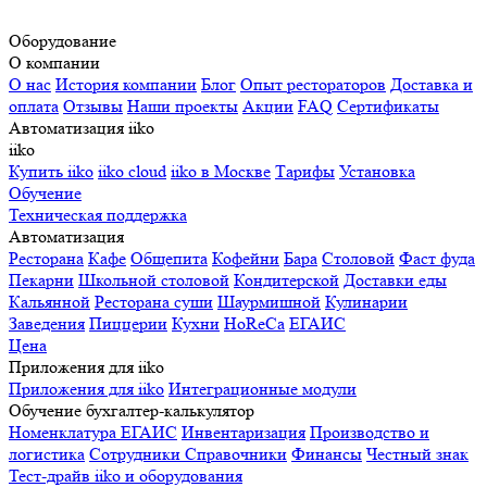
Оборудование
О компании
О нас
История компании
Блог
Опыт рестораторов
Доставка и
оплата
Отзывы
Наши проекты
Акции
FAQ
Сертификаты
Автоматизация iiko
iiko
Купить iiko
iiko cloud
iiko в Москве
Тарифы
Установка
Обучение
Техническая поддержка
Автоматизация
Ресторана
Кафе
Общепита
Кофейни
Бара
Столовой
Фаст фуда
Пекарни
Школьной столовой
Кондитерской
Доставки еды
Кальянной
Ресторана суши
Шаурмишной
Кулинарии
Заведения
Пиццерии
Кухни
HoReCa
ЕГАИС
Цена
Приложения для iiko
Приложения для iiko
Интеграционные модули
Обучение бухгалтер-калькулятор
Номенклатура
ЕГАИС
Инвентаризация
Производство и
логистика
Сотрудники
Справочники
Финансы
Честный знак
Тест-драйв iiko и оборудования