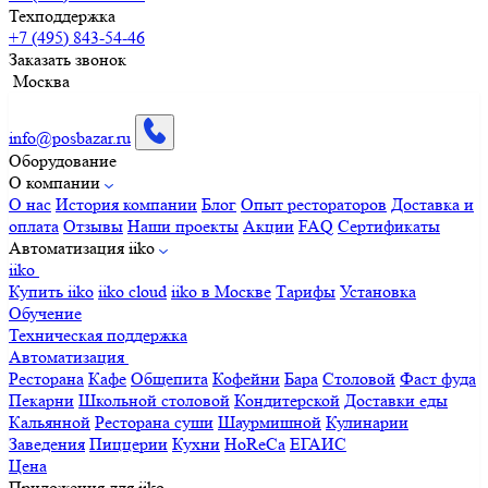
Техподдержка
+7 (495) 843-54-46
Заказать звонок
Москва
info@posbazar.ru
Оборудование
О компании
О нас
История компании
Блог
Опыт рестораторов
Доставка и
оплата
Отзывы
Наши проекты
Акции
FAQ
Сертификаты
Автоматизация iiko
iiko
Купить iiko
iiko cloud
iiko в Москве
Тарифы
Установка
Обучение
Техническая поддержка
Автоматизация
Ресторана
Кафе
Общепита
Кофейни
Бара
Столовой
Фаст фуда
Пекарни
Школьной столовой
Кондитерской
Доставки еды
Кальянной
Ресторана суши
Шаурмишной
Кулинарии
Заведения
Пиццерии
Кухни
HoReCa
ЕГАИС
Цена
Приложения для iiko