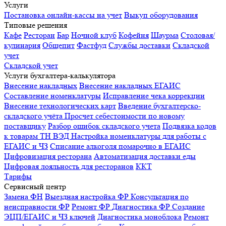
Услуги
Постановка онлайн-кассы на учет
Выкуп оборудования
Типовые решения
Кафе
Ресторан
Бар
Ночной клуб
Кофейня
Шаурма
Столовая/
кулинария
Общепит
Фастфуд
Службы доставки
Складской
учет
Складской учет
Услуги бухгалтера-калькулятора
Внесение накладных
Внесение накладных ЕГАИС
Составление номенклатуры
Исправление чека коррекции
Внесение технологических карт
Введение бухгалтерско-
складского учёта
Просчет себестоимости по новому
поставщику
Разбор ошибок складского учета
Подвязка кодов
к товарам ТН ВЭД
Настройка номенклатуры для работы с
ЕГАИС и ЧЗ
Списание алкоголя помарочно в ЕГАИС
Цифровизация ресторана
Автоматизация доставки еды
Цифровая лояльность для ресторанов
ККТ
Тарифы
Сервисный центр
Замена ФН
Выездная настройка ФР
Консультация по
неисправности ФР
Ремонт ФР
Диагностика ФР
Создание
ЭЦП/ЕГАИС и ЧЗ ключей
Диагностика моноблока
Ремонт