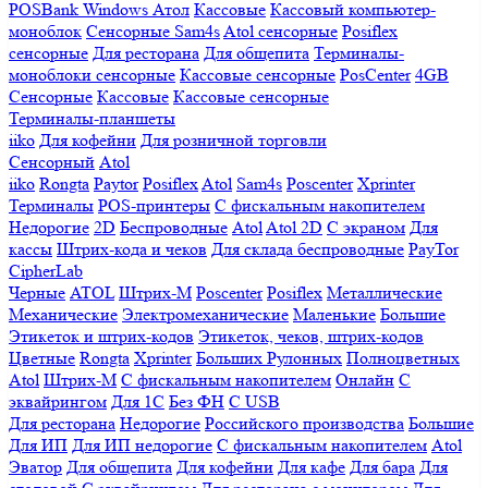
POSBank
Windows
Атол
Кассовые
Кассовый компьютер-
моноблок
Сенсорные Sam4s
Atol сенсорные
Posiflex
сенсорные
Для ресторана
Для общепита
Терминалы-
моноблоки сенсорные
Кассовые сенсорные
PosCenter
4GB
Сенсорные
Кассовые
Кассовые сенсорные
Терминалы-планшеты
iiko
Для кофейни
Для розничной торговли
Сенсорный
Atol
iiko
Rongta
Paytor
Posiflex
Atol
Sam4s
Poscenter
Xprinter
Терминалы
POS-принтеры
С фискальным накопителем
Недорогие
2D
Беспроводные
Atol
Atol 2D
С экраном
Для
кассы
Штрих-кода и чеков
Для склада беспроводные
PayTor
CipherLab
Черные
ATOL
Штрих-М
Poscenter
Posiflex
Металлические
Механические
Электромеханические
Маленькие
Большие
Этикеток и штрих-кодов
Этикеток, чеков, штрих-кодов
Цветные
Rongta
Xprinter
Больших
Рулонных
Полноцветных
Atol
Штрих-М
С фискальным накопителем
Онлайн
С
эквайрингом
Для 1С
Без ФН
С USB
Для ресторана
Недорогие
Российского производства
Большие
Для ИП
Для ИП недорогие
С фискальным накопителем
Atol
Эватор
Для общепита
Для кофейни
Для кафе
Для бара
Для