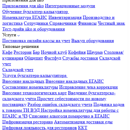
Приложения для iiko
Интеграционные модули
Обучение бухгалтер-калькулятор
Номенклатура
ЕГАИС
Инвентаризация
Производство и
логистика
Сотрудники
Справочники
Финансы
Честный знак
Тест-драйв iiko и оборудования
Услуги
Постановка онлайн-кассы на учет
Выкуп оборудования
Типовые решения
Кафе
Ресторан
Бар
Ночной клуб
Кофейня
Шаурма
Столовая/
кулинария
Общепит
Фастфуд
Службы доставки
Складской
учет
Складской учет
Услуги бухгалтера-калькулятора
Внесение накладных
Внесение накладных ЕГАИС
Составление номенклатуры
Исправление чека коррекции
Внесение технологических карт
Введение бухгалтерско-
складского учёта
Просчет себестоимости по новому
поставщику
Разбор ошибок складского учета
Подвязка кодов
к товарам ТН ВЭД
Настройка номенклатуры для работы с
ЕГАИС и ЧЗ
Списание алкоголя помарочно в ЕГАИС
Цифровизация ресторана
Автоматизация доставки еды
Цифровая лояльность для ресторанов
ККТ