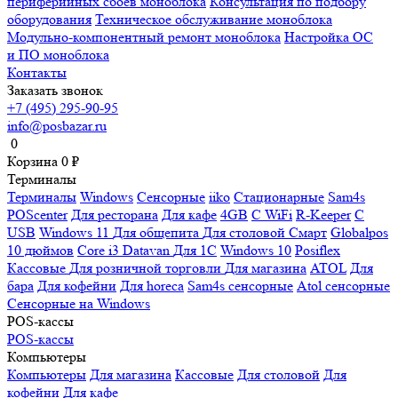
периферийных сбоев моноблока
Консультация по подбору
оборудования
Техническое обслуживание моноблока
Модульно-компонентный ремонт моноблока
Настройка ОС
и ПО моноблока
Контакты
Заказать звонок
+7 (495) 295-90-95
info@posbazar.ru
0
Корзина
0
₽
Терминалы
Терминалы
Windows
Сенсорные
iiko
Стационарные
Sam4s
POScenter
Для ресторана
Для кафе
4GB
С WiFi
R-Keeper
С
USB
Windows 11
Для общепита
Для столовой
Смарт
Globalpos
10 дюймов
Core i3
Datavan
Для 1С
Windows 10
Posiflex
Кассовые
Для розничной торговли
Для магазина
ATOL
Для
бара
Для кофейни
Для horeca
Sam4s сенсорные
Atol сенсорные
Сенсорные на Windows
POS-кассы
POS-кассы
Компьютеры
Компьютеры
Для магазина
Кассовые
Для столовой
Для
кофейни
Для кафе