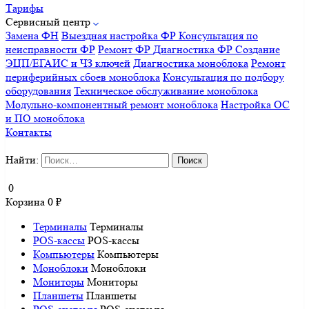
Тарифы
Сервисный центр
Замена ФН
Выездная настройка ФР
Консультация по
неисправности ФР
Ремонт ФР
Диагностика ФР
Создание
ЭЦП/ЕГАИС и ЧЗ ключей
Диагностика моноблока
Ремонт
периферийных сбоев моноблока
Консультация по подбору
оборудования
Техническое обслуживание моноблока
Модульно-компонентный ремонт моноблока
Настройка ОС
и ПО моноблока
Контакты
Найти:
0
Корзина
0
₽
Терминалы
Терминалы
POS-кассы
POS-кассы
Компьютеры
Компьютеры
Моноблоки
Моноблоки
Мониторы
Мониторы
Планшеты
Планшеты