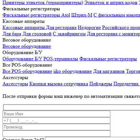
Принтеры этикеток (термопринтеры)
Этикеток и штрих-кодов
Фискальные регистраторы
Фискальные регистраторы
Atol
Штрих-М
С фискальным накоп
Кассовые аппараты
Кассовые аппараты
Для ресторана
Недорогие
Российского про
Для бара
Для столовой
С эквайрингом
Для ресторана с монито
Весовое оборудование
Весовое оборудование
Оборудование Б/У
Оборудование Б/У
POS-терминалы
Фискальные регистраторы
Все POS-оборудование
Все POS-оборудование
iiko оборудование
Для магазинов
Торго
Аксессуары
Аксессуары
Кнопки вызова сотрудника
Пейджеры
Передатчик
После отправки формы наш инженер по автоматизации свяжет
Сколько будет 2+4?