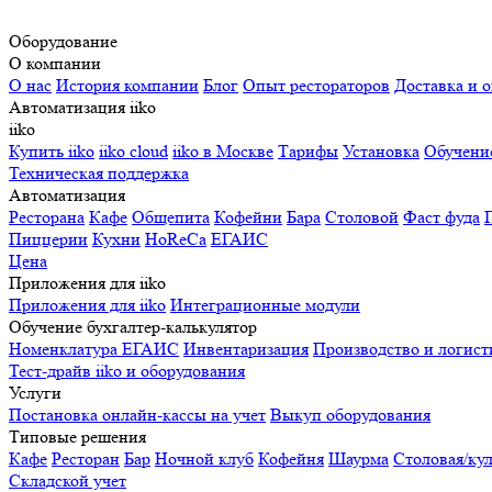
Оборудование
О компании
О нас
История компании
Блог
Опыт рестораторов
Доставка и о
Автоматизация iiko
iiko
Купить iiko
iiko cloud
iiko в Москве
Тарифы
Установка
Обучени
Техническая поддержка
Автоматизация
Ресторана
Кафе
Общепита
Кофейни
Бара
Столовой
Фаст фуда
Пиццерии
Кухни
HoReCa
ЕГАИС
Цена
Приложения для iiko
Приложения для iiko
Интеграционные модули
Обучение бухгалтер-калькулятор
Номенклатура
ЕГАИС
Инвентаризация
Производство и логист
Тест-драйв iiko и оборудования
Услуги
Постановка онлайн-кассы на учет
Выкуп оборудования
Типовые решения
Кафе
Ресторан
Бар
Ночной клуб
Кофейня
Шаурма
Столовая/ку
Складской учет