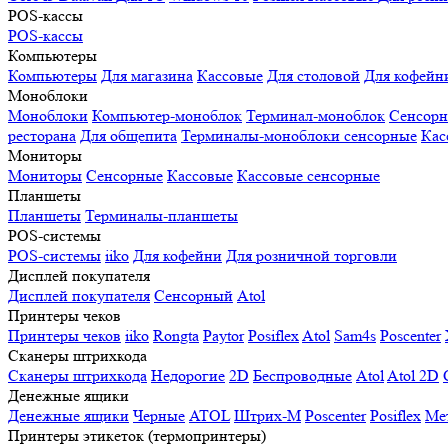
POS-кассы
POS-кассы
Компьютеры
Компьютеры
Для магазина
Кассовые
Для столовой
Для кофейн
Моноблоки
Моноблоки
Компьютер-моноблок
Терминал-моноблок
Сенсор
ресторана
Для общепита
Терминалы-моноблоки сенсорные
Кас
Мониторы
Мониторы
Сенсорные
Кассовые
Кассовые сенсорные
Планшеты
Планшеты
Терминалы-планшеты
POS-системы
POS-системы
iiko
Для кофейни
Для розничной торговли
Дисплей покупателя
Дисплей покупателя
Сенсорный
Atol
Принтеры чеков
Принтеры чеков
iiko
Rongta
Paytor
Posiflex
Atol
Sam4s
Poscenter
Сканеры штрихкода
Сканеры штрихкода
Недорогие
2D
Беспроводные
Atol
Atol 2D
Денежные ящики
Денежные ящики
Черные
ATOL
Штрих-М
Poscenter
Posiflex
Ме
Принтеры этикеток (термопринтеры)