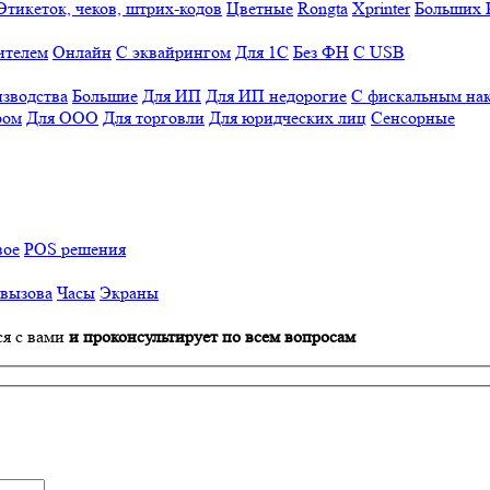
Этикеток, чеков, штрих-кодов
Цветные
Rongta
Xprinter
Больших
ителем
Онлайн
С эквайрингом
Для 1С
Без ФН
С USB
изводства
Большие
Для ИП
Для ИП недорогие
С фискальным на
ром
Для ООО
Для торговли
Для юридческих лиц
Сенсорные
вое
POS решения
 вызова
Часы
Экраны
ся с вами
и проконсультирует по всем вопросам