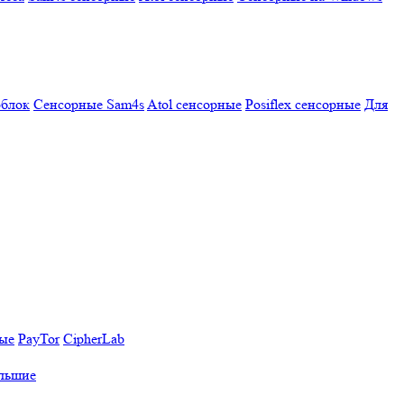
облок
Сенсорные Sam4s
Atol сенсорные
Posiflex сенсорные
Для
ные
PayTor
CipherLab
льшие