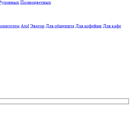
Рулонных
Полноцветных
копителем
Atol
Эватор
Для общепита
Для кофейни
Для кафе