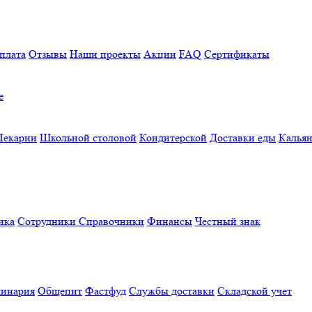
плата
Отзывы
Наши проекты
Акции
FAQ
Сертификаты
е
Пекарни
Школьной столовой
Кондитерской
Доставки еды
Калья
ика
Сотрудники
Справочники
Финансы
Честный знак
линария
Общепит
Фастфуд
Службы доставки
Складской учет