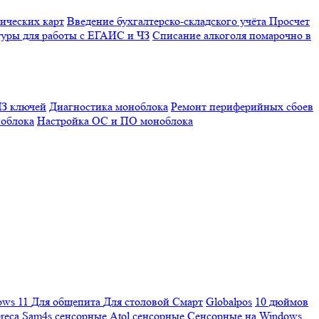
ических карт
Введение бухгалтерско-складского учёта
Просчет
уры для работы с ЕГАИС и ЧЗ
Списание алкоголя помарочно в
З ключей
Диагностика моноблока
Ремонт периферийных сбоев
облока
Настройка ОС и ПО моноблока
ows 11
Для общепита
Для столовой
Смарт
Globalpos
10 дюймов
reca
Sam4s сенсорные
Atol сенсорные
Сенсорные на Windows