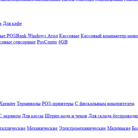
и
Для кафе
ные
POSBank
Windows
Атол
Кассовые
Кассовый компьютер-мон
совые сенсорные
PosCenter
4GB
Xprinter
Терминалы
POS-принтеры
С фискальным накопителем
С экраном
Для кассы
Штрих-кода и чеков
Для склада беспровод
таллические
Механические
Электромеханические
Маленькие
Бо