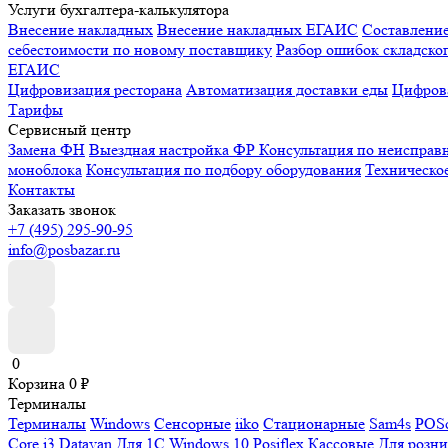
Услуги бухгалтера-калькулятора
Внесение накладных
Внесение накладных ЕГАИС
Составлени
себестоимости по новому поставщику
Разбор ошибок складског
ЕГАИС
Цифровизация ресторана
Автоматизация доставки еды
Цифрова
Тарифы
Сервисный центр
Замена ФН
Выездная настройка ФР
Консультация по неисправ
моноблока
Консультация по подбору оборудования
Техническо
Контакты
Заказать звонок
+7 (495) 295-90-95
info@posbazar.ru
0
Корзина
0
₽
Терминалы
Терминалы
Windows
Сенсорные
iiko
Стационарные
Sam4s
POSc
Core i3
Datavan
Для 1С
Windows 10
Posiflex
Кассовые
Для розн