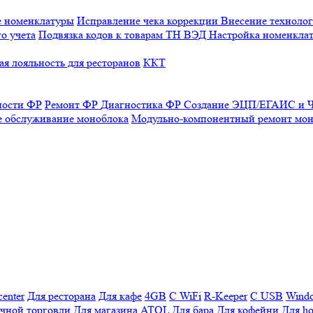
е номенклатуры
Исправление чека коррекции
Внесение технолог
о учета
Подвязка кодов к товарам ТН ВЭД
Настройка номенклат
я лояльность для ресторанов
ККТ
ности ФР
Ремонт ФР
Диагностика ФР
Создание ЭЦП/ЕГАИС и Ч
е обслуживание моноблока
Модульно-компонентный ремонт мон
enter
Для ресторана
Для кафе
4GB
С WiFi
R-Keeper
С USB
Wind
ичной торговли
Для магазина
ATOL
Для бара
Для кофейни
Для ho