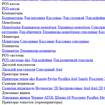
POS-кассы
POS-кассы
Компьютеры
Компьютеры
Для магазина
Кассовые
Для столовой
Для кофейн
Моноблоки
Моноблоки
Компьютер-моноблок
Терминал-моноблок
Сенсор
ресторана
Для общепита
Терминалы-моноблоки сенсорные
Кас
Мониторы
Мониторы
Сенсорные
Кассовые
Кассовые сенсорные
Планшеты
Планшеты
Терминалы-планшеты
POS-системы
POS-системы
iiko
Для кофейни
Для розничной торговли
Дисплей покупателя
Дисплей покупателя
Сенсорный
Atol
Принтеры чеков
Принтеры чеков
iiko
Rongta
Paytor
Posiflex
Atol
Sam4s
Poscenter
Сканеры штрихкода
Сканеры штрихкода
Недорогие
2D
Беспроводные
Atol
Atol 2D
Денежные ящики
Денежные ящики
Черные
ATOL
Штрих-М
Poscenter
Posiflex
Ме
Принтеры этикеток (термопринтеры)