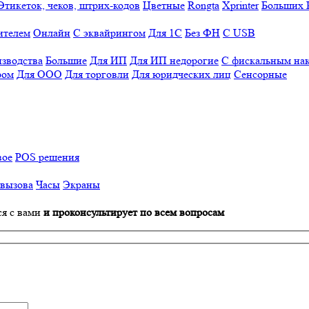
Этикеток, чеков, штрих-кодов
Цветные
Rongta
Xprinter
Больших
ителем
Онлайн
С эквайрингом
Для 1С
Без ФН
С USB
изводства
Большие
Для ИП
Для ИП недорогие
С фискальным на
ром
Для ООО
Для торговли
Для юридческих лиц
Сенсорные
вое
POS решения
 вызова
Часы
Экраны
ся с вами
и проконсультирует по всем вопросам