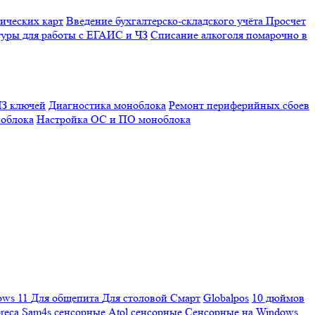
ических карт
Введение бухгалтерско-складского учёта
Просчет
уры для работы с ЕГАИС и ЧЗ
Списание алкоголя помарочно в
З ключей
Диагностика моноблока
Ремонт периферийных сбоев
облока
Настройка ОС и ПО моноблока
ows 11
Для общепита
Для столовой
Смарт
Globalpos
10 дюймов
reca
Sam4s сенсорные
Atol сенсорные
Сенсорные на Windows