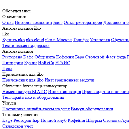
Оборудование
О компании
О нас
История компании
Блог
Опыт рестораторов
Доставка и о
Автоматизация iiko
iiko
Купить iiko
iiko cloud
iiko в Москве
Тарифы
Установка
Обучени
Техническая поддержка
Автоматизация
Ресторана
Кафе
Общепита
Кофейни
Бара
Столовой
Фаст фуда
Пиццерии
Кухни
HoReCa
ЕГАИС
Цена
Приложения для iiko
Приложения для iiko
Интеграционные модули
Обучение бухгалтер-калькулятор
Номенклатура
ЕГАИС
Инвентаризация
Производство и логист
Тест-драйв iiko и оборудования
Услуги
Постановка онлайн-кассы на учет
Выкуп оборудования
Типовые решения
Кафе
Ресторан
Бар
Ночной клуб
Кофейня
Шаурма
Столовая/ку
Складской учет