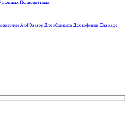
Рулонных
Полноцветных
копителем
Atol
Эватор
Для общепита
Для кофейни
Для кафе