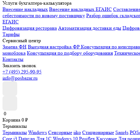
Услуги бухгалтера-калькулятора
Внесение накладных
Внесение накладных ЕГАИС
Составлени
себестоимости по новому поставщику
Разбор ошибок складског
ЕГАИС
Цифровизация ресторана
Автоматизация доставки еды
Цифрова
Тарифы
Сервисный центр
Замена ФН
Выездная настройка ФР
Консультация по неисправ
моноблока
Консультация по подбору оборудования
Техническо
Контакты
Заказать звонок
+7 (495) 295-90-95
info@posbazar.ru
0
Корзина
0
₽
Терминалы
Терминалы
Windows
Сенсорные
iiko
Стационарные
Sam4s
POSc
Core i3
Datavan
Для 1С
Windows 10
Posiflex
Кассовые
Для розн