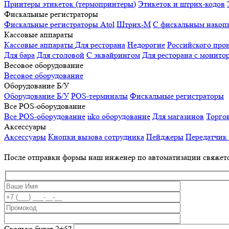
Принтеры этикеток (термопринтеры)
Этикеток и штрих-кодов
Фискальные регистраторы
Фискальные регистраторы
Atol
Штрих-М
С фискальным накоп
Кассовые аппараты
Кассовые аппараты
Для ресторана
Недорогие
Российского про
Для бара
Для столовой
С эквайрингом
Для ресторана с монито
Весовое оборудование
Весовое оборудование
Оборудование Б/У
Оборудование Б/У
POS-терминалы
Фискальные регистраторы
Все POS-оборудование
Все POS-оборудование
iiko оборудование
Для магазинов
Торго
Аксессуары
Аксессуары
Кнопки вызова сотрудника
Пейджеры
Передатчик
После отправки формы наш инженер по автоматизации свяжет
Сколько будет 2+5?