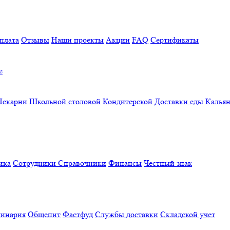
плата
Отзывы
Наши проекты
Акции
FAQ
Сертификаты
е
Пекарни
Школьной столовой
Кондитерской
Доставки еды
Калья
ика
Сотрудники
Справочники
Финансы
Честный знак
линария
Общепит
Фастфуд
Службы доставки
Складской учет