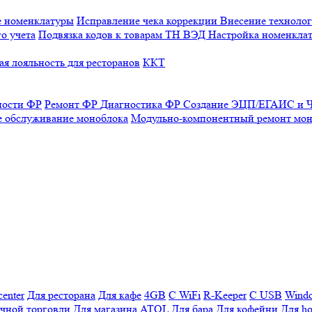
е номенклатуры
Исправление чека коррекции
Внесение технолог
о учета
Подвязка кодов к товарам ТН ВЭД
Настройка номенклат
я лояльность для ресторанов
ККТ
ности ФР
Ремонт ФР
Диагностика ФР
Создание ЭЦП/ЕГАИС и Ч
е обслуживание моноблока
Модульно-компонентный ремонт мон
enter
Для ресторана
Для кафе
4GB
С WiFi
R-Keeper
С USB
Wind
ичной торговли
Для магазина
ATOL
Для бара
Для кофейни
Для ho