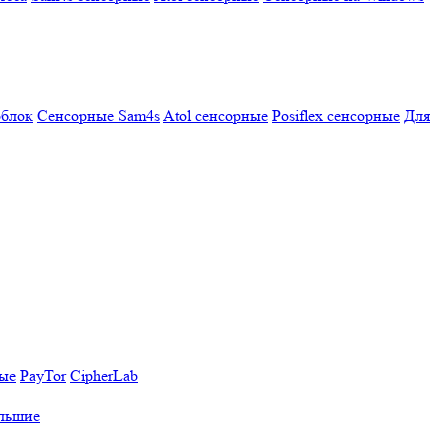
облок
Сенсорные Sam4s
Atol сенсорные
Posiflex сенсорные
Для
ные
PayTor
CipherLab
льшие