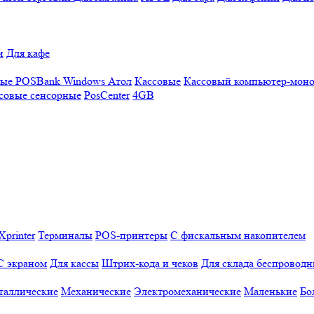
и
Для кафе
ные
POSBank
Windows
Атол
Кассовые
Кассовый компьютер-мон
совые сенсорные
PosCenter
4GB
Xprinter
Терминалы
POS-принтеры
С фискальным накопителем
С экраном
Для кассы
Штрих-кода и чеков
Для склада беспровод
таллические
Механические
Электромеханические
Маленькие
Бо