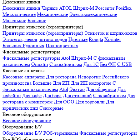
Денежные ящики
Денежные ящики
Черные
ATOL
Штрих-М
Poscenter
Posiflex
Металлические
Механические
Электромеханические
Маленькие
Большие
Принтеры этикеток (термопринтеры)
Принтеры этикеток (термопринтеры)
Этикеток и штрих-кодов
Этикеток, чеков, штрих-кодов
Цветные
Rongta
Xprinter
Больших
Рулонных
Полноцветных
Фискальные регистраторы
Фискальные регистраторы
Atol
Штрих-М
С фискальным
накопителем
Онлайн
С эквайрингом
Для 1С
Без ФН
С USB
Кассовые аппараты
Кассовые аппараты
Для ресторана
Недорогие
Российского
производства
Большие
Для ИП
Для ИП недорогие
С
фискальным накопителем
Atol
Эватор
Для общепита
Для
кофейни
Для кафе
Для бара
Для столовой
С эквайрингом
Для
ресторана с монитором
Для ООО
Для торговли
Для
юридческих лиц
Сенсорные
Весовое оборудование
Весовое оборудование
Оборудование Б/У
Оборудование Б/У
POS-терминалы
Фискальные регистраторы
Все POS-оборудование