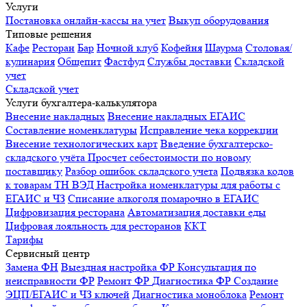
Услуги
Постановка онлайн-кассы на учет
Выкуп оборудования
Типовые решения
Кафе
Ресторан
Бар
Ночной клуб
Кофейня
Шаурма
Столовая/
кулинария
Общепит
Фастфуд
Службы доставки
Складской
учет
Складской учет
Услуги бухгалтера-калькулятора
Внесение накладных
Внесение накладных ЕГАИС
Составление номенклатуры
Исправление чека коррекции
Внесение технологических карт
Введение бухгалтерско-
складского учёта
Просчет себестоимости по новому
поставщику
Разбор ошибок складского учета
Подвязка кодов
к товарам ТН ВЭД
Настройка номенклатуры для работы с
ЕГАИС и ЧЗ
Списание алкоголя помарочно в ЕГАИС
Цифровизация ресторана
Автоматизация доставки еды
Цифровая лояльность для ресторанов
ККТ
Тарифы
Сервисный центр
Замена ФН
Выездная настройка ФР
Консультация по
неисправности ФР
Ремонт ФР
Диагностика ФР
Создание
ЭЦП/ЕГАИС и ЧЗ ключей
Диагностика моноблока
Ремонт