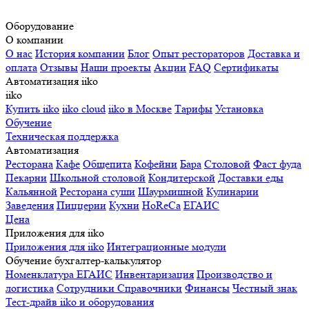
Оборудование
О компании
О нас
История компании
Блог
Опыт рестораторов
Доставка и
оплата
Отзывы
Наши проекты
Акции
FAQ
Сертификаты
Автоматизация iiko
iiko
Купить iiko
iiko cloud
iiko в Москве
Тарифы
Установка
Обучение
Техническая поддержка
Автоматизация
Ресторана
Кафе
Общепита
Кофейни
Бара
Столовой
Фаст фуда
Пекарни
Школьной столовой
Кондитерской
Доставки еды
Кальянной
Ресторана суши
Шаурмишной
Кулинарии
Заведения
Пиццерии
Кухни
HoReCa
ЕГАИС
Цена
Приложения для iiko
Приложения для iiko
Интеграционные модули
Обучение бухгалтер-калькулятор
Номенклатура
ЕГАИС
Инвентаризация
Производство и
логистика
Сотрудники
Справочники
Финансы
Честный знак
Тест-драйв iiko и оборудования