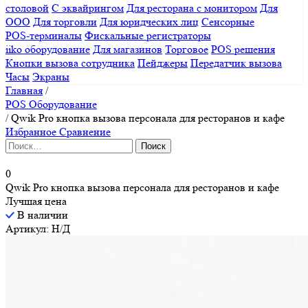
столовой
С эквайрингом
Для ресторана с монитором
Для
ООО
Для торговли
Для юридческих лиц
Сенсорные
POS-терминалы
Фискальные регистраторы
iiko оборудование
Для магазинов
Торговое
POS решения
Кнопки вызова сотрудника
Пейджеры
Передатчик вызова
Часы
Экраны
Главная
/
POS Оборудование
/
Qwik Pro кнопка вызова персонала для ресторанов и кафе
Избранное
Сравнение
Найти:
0
Qwik Pro кнопка вызова персонала для ресторанов и кафе
Лучшая цена
В наличии
Артикул: Н/Д