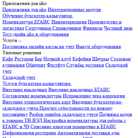
Приложения для iiko
Приложения для iiko
Интеграционные модули
Обучение бухгалтер-калькулятор
Номенклатура
ЕГАИС
Инвентаризация
Производство и
логистика
Сотрудники
Справочники
Финансы
Честный знак
Тест-драйв iiko и оборудования
Услуги
Постановка онлайн-кассы на учет
Выкуп оборудования
Типовые решения
Кафе
Ресторан
Бар
Ночной клуб
Кофейня
Шаурма
Столовая/
кулинария
Общепит
Фастфуд
Службы доставки
Складской
учет
Складской учет
Услуги бухгалтера-калькулятора
Внесение накладных
Внесение накладных ЕГАИС
Составление номенклатуры
Исправление чека коррекции
Внесение технологических карт
Введение бухгалтерско-
складского учёта
Просчет себестоимости по новому
поставщику
Разбор ошибок складского учета
Подвязка кодов
к товарам ТН ВЭД
Настройка номенклатуры для работы с
ЕГАИС и ЧЗ
Списание алкоголя помарочно в ЕГАИС
Цифровизация ресторана
Автоматизация доставки еды