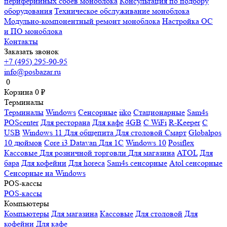
периферийных сбоев моноблока
Консультация по подбору
оборудования
Техническое обслуживание моноблока
Модульно-компонентный ремонт моноблока
Настройка ОС
и ПО моноблока
Контакты
Заказать звонок
+7 (495) 295-90-95
info@posbazar.ru
0
Корзина
0
₽
Терминалы
Терминалы
Windows
Сенсорные
iiko
Стационарные
Sam4s
POScenter
Для ресторана
Для кафе
4GB
С WiFi
R-Keeper
С
USB
Windows 11
Для общепита
Для столовой
Смарт
Globalpos
10 дюймов
Core i3
Datavan
Для 1С
Windows 10
Posiflex
Кассовые
Для розничной торговли
Для магазина
ATOL
Для
бара
Для кофейни
Для horeca
Sam4s сенсорные
Atol сенсорные
Сенсорные на Windows
POS-кассы
POS-кассы
Компьютеры
Компьютеры
Для магазина
Кассовые
Для столовой
Для
кофейни
Для кафе