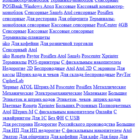
POSBank
Windows
Атол
Кассовые
Кассовый компьютер-
моноблок
Сенсорные Sam4s
Atol сенсорные
Posiflex
сенсорные
Для ресторана
Для общепита
Терминалы-
моноблоки сенсорные
Кассовые сенсорные
PosCenter
4GB
Сенсорные
Кассовые
Кассовые сенсорные
Терминалы-планшеты
iiko
Для кофейни
Для розничной торговли
Сенсорный
Atol
iiko
Rongta
Paytor
Posiflex
Atol
Sam4s
Poscenter
Xprinter
Терминалы
POS-принтеры
С фискальным накопителем
Недорогие
2D
Беспроводные
Atol
Atol 2D
С экраном
Для
кассы
Штрих-кода и чеков
Для склада беспроводные
PayTor
CipherLab
Черные
ATOL
Штрих-М
Poscenter
Posiflex
Металлические
Механические
Электромеханические
Маленькие
Большие
Этикеток и штрих-кодов
Этикеток, чеков, штрих-кодов
Цветные
Rongta
Xprinter
Больших
Рулонных
Полноцветных
Atol
Штрих-М
С фискальным накопителем
Онлайн
С
эквайрингом
Для 1С
Без ФН
С USB
Для ресторана
Недорогие
Российского производства
Большие
Для ИП
Для ИП недорогие
С фискальным накопителем
Atol
Эватор
Для общепита
Для кофейни
Для кафе
Для бара
Для