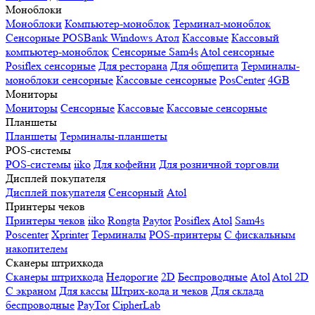
Моноблоки
Моноблоки
Компьютер-моноблок
Терминал-моноблок
Сенсорные
POSBank
Windows
Атол
Кассовые
Кассовый
компьютер-моноблок
Сенсорные Sam4s
Atol сенсорные
Posiflex сенсорные
Для ресторана
Для общепита
Терминалы-
моноблоки сенсорные
Кассовые сенсорные
PosCenter
4GB
Мониторы
Мониторы
Сенсорные
Кассовые
Кассовые сенсорные
Планшеты
Планшеты
Терминалы-планшеты
POS-системы
POS-системы
iiko
Для кофейни
Для розничной торговли
Дисплей покупателя
Дисплей покупателя
Сенсорный
Atol
Принтеры чеков
Принтеры чеков
iiko
Rongta
Paytor
Posiflex
Atol
Sam4s
Poscenter
Xprinter
Терминалы
POS-принтеры
С фискальным
накопителем
Сканеры штрихкода
Сканеры штрихкода
Недорогие
2D
Беспроводные
Atol
Atol 2D
С экраном
Для кассы
Штрих-кода и чеков
Для склада
беспроводные
PayTor
CipherLab