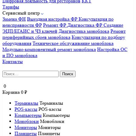
Цифровая лояльность для ресторанов
ККТ
Тарифы
Сервисный центр
Замена ФН
Выездная настройка ФР
Консультация по
неисправности ФР
Ремонт ФР
Диагностика ФР
Создание
ЭЦП/ЕГАИС и ЧЗ ключей
Диагностика моноблока
Ремонт
периферийных сбоев моноблока
Консультация по подбору
оборудования
Техническое обслуживание моноблока
Модульно-компонентный ремонт моноблока
Настройка ОС
и ПО моноблока
Контакты
Найти:
0
Корзина
0
₽
Терминалы
Терминалы
POS-кассы
POS-кассы
Компьютеры
Компьютеры
Моноблоки
Моноблоки
Мониторы
Мониторы
Планшеты
Планшеты