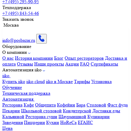
+7 (495) 295-90-95
Техподдержка
+7 (495) 843-54-46
Заказать звонок
Москва
info@posbazar.ru
Оборудование
О компании
О нас
История компании
Блог
Опыт рестораторов
Доставка и
оплата
Отзывы
Наши проекты
Акции
FAQ
Сертификаты
Автоматизация iiko
iiko
Купить iiko
iiko cloud
iiko в Москве
Тарифы
Установка
Обучение
Техническая поддержка
Автоматизация
Ресторана
Кафе
Общепита
Кофейни
Бара
Столовой
Фаст фуда
Пекарни
Школьной столовой
Кондитерской
Доставки еды
Кальянной
Ресторана суши
Шаурмишной
Кулинарии
Заведения
Пиццерии
Кухни
HoReCa
ЕГАИС
Цена