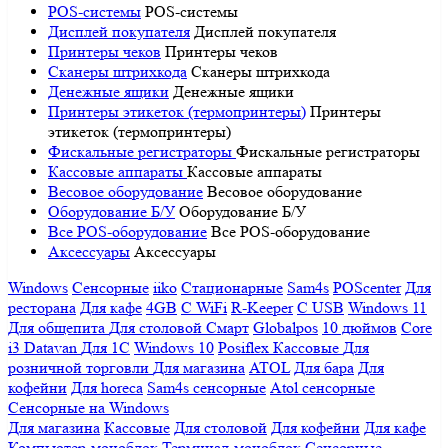
POS-системы
POS-системы
Дисплей покупателя
Дисплей покупателя
Принтеры чеков
Принтеры чеков
Сканеры штрихкода
Сканеры штрихкода
Денежные ящики
Денежные ящики
Принтеры этикеток (термопринтеры)
Принтеры
этикеток (термопринтеры)
Фискальные регистраторы
Фискальные регистраторы
Кассовые аппараты
Кассовые аппараты
Весовое оборудование
Весовое оборудование
Оборудование Б/У
Оборудование Б/У
Все POS-оборудование
Все POS-оборудование
Аксессуары
Аксессуары
Windows
Сенсорные
iiko
Стационарные
Sam4s
POScenter
Для
ресторана
Для кафе
4GB
С WiFi
R-Keeper
С USB
Windows 11
Для общепита
Для столовой
Смарт
Globalpos
10 дюймов
Core
i3
Datavan
Для 1С
Windows 10
Posiflex
Кассовые
Для
розничной торговли
Для магазина
ATOL
Для бара
Для
кофейни
Для horeca
Sam4s сенсорные
Atol сенсорные
Сенсорные на Windows
Для магазина
Кассовые
Для столовой
Для кофейни
Для кафе
Компьютер-моноблок
Терминал-моноблок
Сенсорные