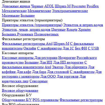
Денежные ящики
Денежные ящики
Черные
ATOL
Штрих-М
Poscenter
Posiflex
Металлические
Механические
Электромеханические
Маленькие
Большие
Принтеры этикеток (термопринтеры)
Принтеры этикеток (термопринтеры)
Этикеток и штрих-кодов
Этикеток, чеков, штрих-кодов
Цветные
Rongta
Xprinter
Больших
Рулонных
Полноцветных
Фискальные регистраторы
Фискальные регистраторы
Atol
Штрих-М
С фискальным
накопителем
Онлайн
С эквайрингом
Для 1С
Без ФН
С USB
Кассовые аппараты
Кассовые аппараты
Для ресторана
Недорогие
Российского
производства
Большие
Для ИП
Для ИП недорогие
С
фискальным накопителем
Atol
Эватор
Для общепита
Для
кофейни
Для кафе
Для бара
Для столовой
С эквайрингом
Для
ресторана с монитором
Для ООО
Для торговли
Для
юридческих лиц
Сенсорные
Весовое оборудование
Весовое оборудование
Оборудование Б/У
Оборудование Б/У
POS-терминалы
Фискальные регистраторы
Все POS-оборудование