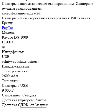
Сканеры с автоматическим сканированием, Сканеры с
ручным сканированием
skorost-skanirovaniya-2d:
Сканеры 2D со скоростью сканирования 350 скан/сек
Бренд:
PayTor
Модель:
PayTor DS-1009
ЕГАИС:
да
Интерфейсы:
USB
schityvayushhie-ustrojst:
Имидж-сканеры
Электропитание:
2600 мАч
Тип связи:
Сканеры с USB
9 000
₽
Самовывоз:
Сегодня
Доставка курьером:
Завтра
Доставка СДЭК:
от 3х дней