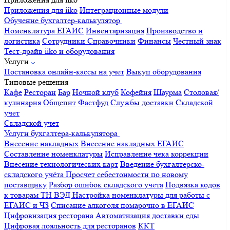
Приложения для iiko
Интеграционные модули
Обучение бухгалтер-калькулятор
Номенклатура
ЕГАИС
Инвентаризация
Производство и
логистика
Сотрудники
Справочники
Финансы
Честный знак
Тест-драйв iiko и оборудования
Услуги
Постановка онлайн-кассы на учет
Выкуп оборудования
Типовые решения
Кафе
Ресторан
Бар
Ночной клуб
Кофейня
Шаурма
Столовая/
кулинария
Общепит
Фастфуд
Службы доставки
Складской
учет
Складской учет
Услуги бухгалтера-калькулятора
Внесение накладных
Внесение накладных ЕГАИС
Составление номенклатуры
Исправление чека коррекции
Внесение технологических карт
Введение бухгалтерско-
складского учёта
Просчет себестоимости по новому
поставщику
Разбор ошибок складского учета
Подвязка кодов
к товарам ТН ВЭД
Настройка номенклатуры для работы с
ЕГАИС и ЧЗ
Списание алкоголя помарочно в ЕГАИС
Цифровизация ресторана
Автоматизация доставки еды
Цифровая лояльность для ресторанов
ККТ