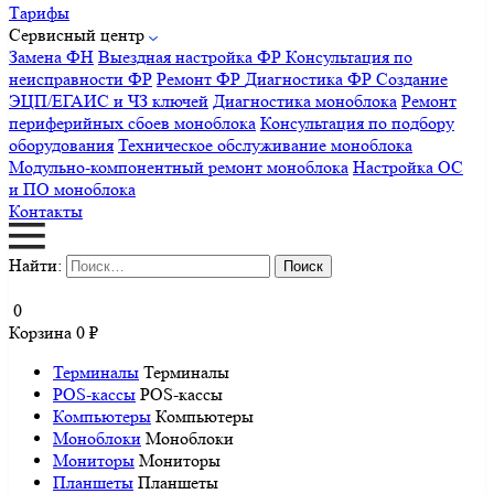
Тарифы
Сервисный центр
Замена ФН
Выездная настройка ФР
Консультация по
неисправности ФР
Ремонт ФР
Диагностика ФР
Создание
ЭЦП/ЕГАИС и ЧЗ ключей
Диагностика моноблока
Ремонт
периферийных сбоев моноблока
Консультация по подбору
оборудования
Техническое обслуживание моноблока
Модульно-компонентный ремонт моноблока
Настройка ОС
и ПО моноблока
Контакты
Найти:
0
Корзина
0
₽
Терминалы
Терминалы
POS-кассы
POS-кассы
Компьютеры
Компьютеры
Моноблоки
Моноблоки
Мониторы
Мониторы
Планшеты
Планшеты