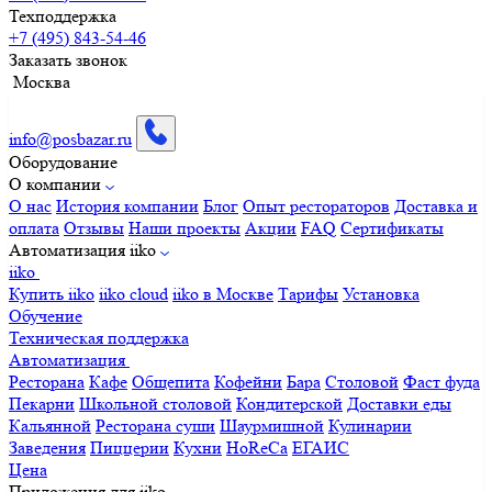
Техподдержка
+7 (495) 843-54-46
Заказать звонок
Москва
info@posbazar.ru
Оборудование
О компании
О нас
История компании
Блог
Опыт рестораторов
Доставка и
оплата
Отзывы
Наши проекты
Акции
FAQ
Сертификаты
Автоматизация iiko
iiko
Купить iiko
iiko cloud
iiko в Москве
Тарифы
Установка
Обучение
Техническая поддержка
Автоматизация
Ресторана
Кафе
Общепита
Кофейни
Бара
Столовой
Фаст фуда
Пекарни
Школьной столовой
Кондитерской
Доставки еды
Кальянной
Ресторана суши
Шаурмишной
Кулинарии
Заведения
Пиццерии
Кухни
HoReCa
ЕГАИС
Цена
Приложения для iiko