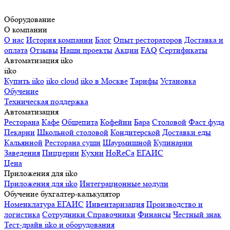
Оборудование
О компании
О нас
История компании
Блог
Опыт рестораторов
Доставка и
оплата
Отзывы
Наши проекты
Акции
FAQ
Сертификаты
Автоматизация iiko
iiko
Купить iiko
iiko cloud
iiko в Москве
Тарифы
Установка
Обучение
Техническая поддержка
Автоматизация
Ресторана
Кафе
Общепита
Кофейни
Бара
Столовой
Фаст фуда
Пекарни
Школьной столовой
Кондитерской
Доставки еды
Кальянной
Ресторана суши
Шаурмишной
Кулинарии
Заведения
Пиццерии
Кухни
HoReCa
ЕГАИС
Цена
Приложения для iiko
Приложения для iiko
Интеграционные модули
Обучение бухгалтер-калькулятор
Номенклатура
ЕГАИС
Инвентаризация
Производство и
логистика
Сотрудники
Справочники
Финансы
Честный знак
Тест-драйв iiko и оборудования