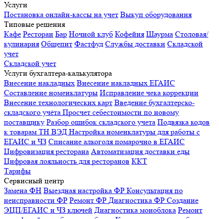
Услуги
Постановка онлайн-кассы на учет
Выкуп оборудования
Типовые решения
Кафе
Ресторан
Бар
Ночной клуб
Кофейня
Шаурма
Столовая/
кулинария
Общепит
Фастфуд
Службы доставки
Складской
учет
Складской учет
Услуги бухгалтера-калькулятора
Внесение накладных
Внесение накладных ЕГАИС
Составление номенклатуры
Исправление чека коррекции
Внесение технологических карт
Введение бухгалтерско-
складского учёта
Просчет себестоимости по новому
поставщику
Разбор ошибок складского учета
Подвязка кодов
к товарам ТН ВЭД
Настройка номенклатуры для работы с
ЕГАИС и ЧЗ
Списание алкоголя помарочно в ЕГАИС
Цифровизация ресторана
Автоматизация доставки еды
Цифровая лояльность для ресторанов
ККТ
Тарифы
Сервисный центр
Замена ФН
Выездная настройка ФР
Консультация по
неисправности ФР
Ремонт ФР
Диагностика ФР
Создание
ЭЦП/ЕГАИС и ЧЗ ключей
Диагностика моноблока
Ремонт