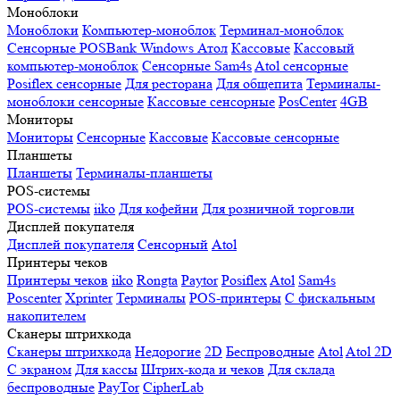
Моноблоки
Моноблоки
Компьютер-моноблок
Терминал-моноблок
Сенсорные
POSBank
Windows
Атол
Кассовые
Кассовый
компьютер-моноблок
Сенсорные Sam4s
Atol сенсорные
Posiflex сенсорные
Для ресторана
Для общепита
Терминалы-
моноблоки сенсорные
Кассовые сенсорные
PosCenter
4GB
Мониторы
Мониторы
Сенсорные
Кассовые
Кассовые сенсорные
Планшеты
Планшеты
Терминалы-планшеты
POS-системы
POS-системы
iiko
Для кофейни
Для розничной торговли
Дисплей покупателя
Дисплей покупателя
Сенсорный
Atol
Принтеры чеков
Принтеры чеков
iiko
Rongta
Paytor
Posiflex
Atol
Sam4s
Poscenter
Xprinter
Терминалы
POS-принтеры
С фискальным
накопителем
Сканеры штрихкода
Сканеры штрихкода
Недорогие
2D
Беспроводные
Atol
Atol 2D
С экраном
Для кассы
Штрих-кода и чеков
Для склада
беспроводные
PayTor
CipherLab