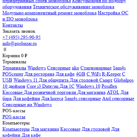
периферийных сбоев моноблока
Консультация по подбору
оборудования
Техническое обслуживание моноблока
Модульно-компонентный ремонт моноблока
Настройка ОС
и ПО моноблока
Контакты
Заказать звонок
+7 (495) 295-90-95
info@posbazar.ru
0
Корзина
0
₽
Терминалы
Терминалы
Windows
Сенсорные
iiko
Стационарные
Sam4s
POScenter
Для ресторана
Для кафе
4GB
С WiFi
R-Keeper
С
USB
Windows 11
Для общепита
Для столовой
Смарт
Globalpos
10 дюймов
Core i3
Datavan
Для 1С
Windows 10
Posiflex
Кассовые
Для розничной торговли
Для магазина
ATOL
Для
бара
Для кофейни
Для horeca
Sam4s сенсорные
Atol сенсорные
Сенсорные на Windows
POS-кассы
POS-кассы
Компьютеры
Компьютеры
Для магазина
Кассовые
Для столовой
Для
кофейни
Для кафе