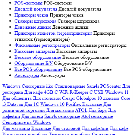
POS-системы
POS-системы
Дисплей покупателя
Дисплей покупателя
Принтеры чеков
Принтеры чеков
Сканеры штрихкода
Сканеры штрихкода
Денежные ящики
Денежные ящики
Принтеры этикеток (термопринтеры)
Принтеры
этикеток (термопринтеры)
Фискальные регистраторы
Фискальные регистраторы
Кассовые аппараты
Кассовые аппараты
Весовое оборудование
Весовое оборудование
Оборудование Б/У
Оборудование Б/У
Все POS-оборудование
Все POS-оборудование
Аксессуары
Аксессуары
Windows
Сенсорные
iiko
Стационарные
Sam4s
POScenter
Для
ресторана
Для кафе
4GB
С WiFi
R-Keeper
С USB
Windows 11
Для общепита
Для столовой
Смарт
Globalpos
10 дюймов
Core
i3
Datavan
Для 1С
Windows 10
Posiflex
Кассовые
Для
розничной торговли
Для магазина
ATOL
Для бара
Для
кофейни
Для horeca
Sam4s сенсорные
Atol сенсорные
Сенсорные на Windows
Для магазина
Кассовые
Для столовой
Для кофейни
Для кафе
Компьютер-моноблок
Терминал-моноблок
Сенсорные