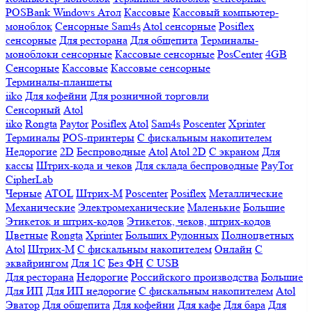
POSBank
Windows
Атол
Кассовые
Кассовый компьютер-
моноблок
Сенсорные Sam4s
Atol сенсорные
Posiflex
сенсорные
Для ресторана
Для общепита
Терминалы-
моноблоки сенсорные
Кассовые сенсорные
PosCenter
4GB
Сенсорные
Кассовые
Кассовые сенсорные
Терминалы-планшеты
iiko
Для кофейни
Для розничной торговли
Сенсорный
Atol
iiko
Rongta
Paytor
Posiflex
Atol
Sam4s
Poscenter
Xprinter
Терминалы
POS-принтеры
С фискальным накопителем
Недорогие
2D
Беспроводные
Atol
Atol 2D
С экраном
Для
кассы
Штрих-кода и чеков
Для склада беспроводные
PayTor
CipherLab
Черные
ATOL
Штрих-М
Poscenter
Posiflex
Металлические
Механические
Электромеханические
Маленькие
Большие
Этикеток и штрих-кодов
Этикеток, чеков, штрих-кодов
Цветные
Rongta
Xprinter
Больших
Рулонных
Полноцветных
Atol
Штрих-М
С фискальным накопителем
Онлайн
С
эквайрингом
Для 1С
Без ФН
С USB
Для ресторана
Недорогие
Российского производства
Большие
Для ИП
Для ИП недорогие
С фискальным накопителем
Atol
Эватор
Для общепита
Для кофейни
Для кафе
Для бара
Для