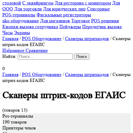
столовой
С эквайрингом
Для ресторана с монитором
Для
ООО
Для торговли
Для юридческих лиц
Сенсорные
POS-терминалы
Фискальные регистраторы
iiko оборудование
Для магазинов
Торговое
POS решения
Кнопки вызова сотрудника
Пейджеры
Передатчик вызова
Часы
Экраны
Главная
/
POS Оборудование
/
Сканеры штрихкодов
/
Сканеры
штрих-кодов ЕГАИС
Избранное
Сравнение
Найти:
0
Главная
/
POS Оборудование
/
Сканеры штрихкодов
/
Сканеры
штрих-кодов ЕГАИС
Сканеры штрих-кодов ЕГАИС
(товаров 13)
Pos-терминалы
190 товаров
Принтеры чеков