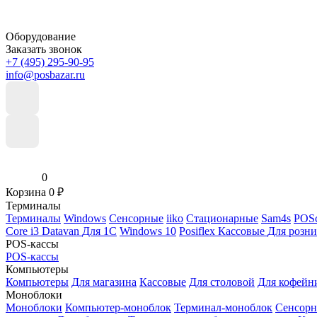
Оборудование
Заказать звонок
+7 (495) 295-90-95
info@posbazar.ru
0
Корзина
0
₽
Терминалы
Терминалы
Windows
Сенсорные
iiko
Стационарные
Sam4s
POSc
Core i3
Datavan
Для 1С
Windows 10
Posiflex
Кассовые
Для розн
POS-кассы
POS-кассы
Компьютеры
Компьютеры
Для магазина
Кассовые
Для столовой
Для кофейн
Моноблоки
Моноблоки
Компьютер-моноблок
Терминал-моноблок
Сенсор