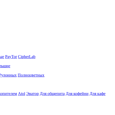
ные
PayTor
CipherLab
льшие
Рулонных
Полноцветных
копителем
Atol
Эватор
Для общепита
Для кофейни
Для кафе