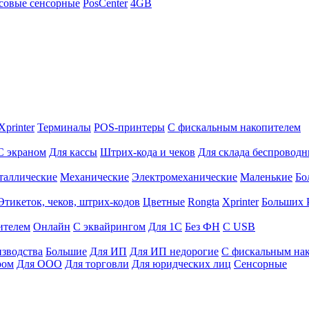
совые сенсорные
PosCenter
4GB
Xprinter
Терминалы
POS-принтеры
С фискальным накопителем
С экраном
Для кассы
Штрих-кода и чеков
Для склада беспровод
таллические
Механические
Электромеханические
Маленькие
Бо
Этикеток, чеков, штрих-кодов
Цветные
Rongta
Xprinter
Больших
ителем
Онлайн
С эквайрингом
Для 1С
Без ФН
С USB
изводства
Большие
Для ИП
Для ИП недорогие
С фискальным на
ром
Для ООО
Для торговли
Для юридческих лиц
Сенсорные