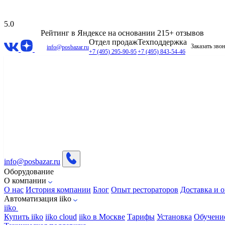
5.0
Рейтинг в Яндексе
на основании 215+ отзывов
Отдел продаж
Техподдержка
Заказать зво
info@posbazar.ru
+7 (495) 295-90-95
+7 (495) 843-54-46
info@posbazar.ru
Оборудование
О компании
О нас
История компании
Блог
Опыт рестораторов
Доставка и о
Автоматизация iiko
iiko
Купить iiko
iiko cloud
iiko в Москве
Тарифы
Установка
Обучени