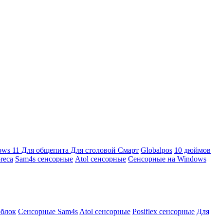
ows 11
Для общепита
Для столовой
Смарт
Globalpos
10 дюймов
reca
Sam4s сенсорные
Atol сенсорные
Сенсорные на Windows
облок
Сенсорные Sam4s
Atol сенсорные
Posiflex сенсорные
Для