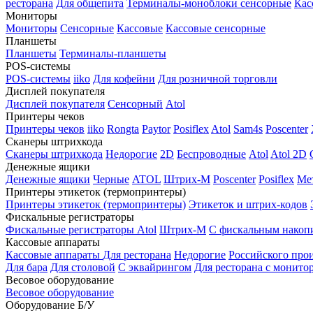
ресторана
Для общепита
Терминалы-моноблоки сенсорные
Кас
Мониторы
Мониторы
Сенсорные
Кассовые
Кассовые сенсорные
Планшеты
Планшеты
Терминалы-планшеты
POS-системы
POS-системы
iiko
Для кофейни
Для розничной торговли
Дисплей покупателя
Дисплей покупателя
Сенсорный
Atol
Принтеры чеков
Принтеры чеков
iiko
Rongta
Paytor
Posiflex
Atol
Sam4s
Poscenter
Сканеры штрихкода
Сканеры штрихкода
Недорогие
2D
Беспроводные
Atol
Atol 2D
Денежные ящики
Денежные ящики
Черные
ATOL
Штрих-М
Poscenter
Posiflex
Ме
Принтеры этикеток (термопринтеры)
Принтеры этикеток (термопринтеры)
Этикеток и штрих-кодов
Фискальные регистраторы
Фискальные регистраторы
Atol
Штрих-М
С фискальным накоп
Кассовые аппараты
Кассовые аппараты
Для ресторана
Недорогие
Российского про
Для бара
Для столовой
С эквайрингом
Для ресторана с монито
Весовое оборудование
Весовое оборудование
Оборудование Б/У