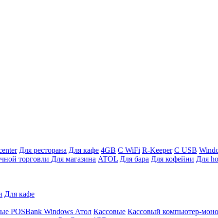
enter
Для ресторана
Для кафе
4GB
С WiFi
R-Keeper
С USB
Wind
ичной торговли
Для магазина
ATOL
Для бара
Для кофейни
Для ho
и
Для кафе
ные
POSBank
Windows
Атол
Кассовые
Кассовый компьютер-мон