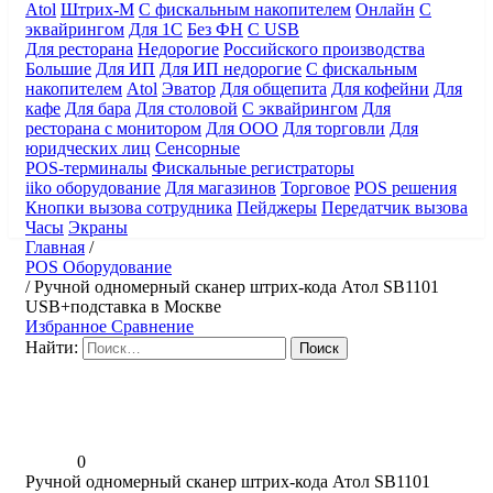
Atol
Штрих-М
С фискальным накопителем
Онлайн
С
эквайрингом
Для 1С
Без ФН
С USB
Для ресторана
Недорогие
Российского производства
Большие
Для ИП
Для ИП недорогие
С фискальным
накопителем
Atol
Эватор
Для общепита
Для кофейни
Для
кафе
Для бара
Для столовой
С эквайрингом
Для
ресторана с монитором
Для ООО
Для торговли
Для
юридческих лиц
Сенсорные
POS-терминалы
Фискальные регистраторы
iiko оборудование
Для магазинов
Торговое
POS решения
Кнопки вызова сотрудника
Пейджеры
Передатчик вызова
Часы
Экраны
Главная
/
POS Оборудование
/
Ручной одномерный сканер штрих-кода Атол SB1101
USB+подставка в Москве
Избранное
Сравнение
Найти:
0
Ручной одномерный сканер штрих-кода Атол SB1101