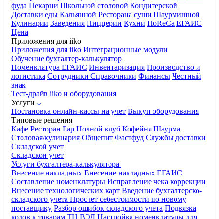
фуда
Пекарни
Школьной столовой
Кондитерской
Доставки еды
Кальянной
Ресторана суши
Шаурмишной
Кулинарии
Заведения
Пиццерии
Кухни
HoReCa
ЕГАИС
Цена
Приложения для iiko
Приложения для iiko
Интеграционные модули
Обучение бухгалтер-калькулятор
Номенклатура
ЕГАИС
Инвентаризация
Производство и
логистика
Сотрудники
Справочники
Финансы
Честный
знак
Тест-драйв iiko и оборудования
Услуги
Постановка онлайн-кассы на учет
Выкуп оборудования
Типовые решения
Кафе
Ресторан
Бар
Ночной клуб
Кофейня
Шаурма
Столовая/кулинария
Общепит
Фастфуд
Службы доставки
Складской учет
Складской учет
Услуги бухгалтера-калькулятора
Внесение накладных
Внесение накладных ЕГАИС
Составление номенклатуры
Исправление чека коррекции
Внесение технологических карт
Введение бухгалтерско-
складского учёта
Просчет себестоимости по новому
поставщику
Разбор ошибок складского учета
Подвязка
кодов к товарам ТН ВЭД
Настройка номенклатуры для