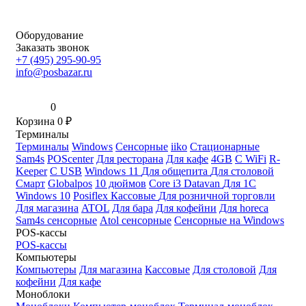
Оборудование
Заказать звонок
+7 (495) 295-90-95
info@posbazar.ru
0
Корзина
0
₽
Терминалы
Терминалы
Windows
Сенсорные
iiko
Стационарные
Sam4s
POScenter
Для ресторана
Для кафе
4GB
С WiFi
R-
Keeper
С USB
Windows 11
Для общепита
Для столовой
Смарт
Globalpos
10 дюймов
Core i3
Datavan
Для 1С
Windows 10
Posiflex
Кассовые
Для розничной торговли
Для магазина
ATOL
Для бара
Для кофейни
Для horeca
Sam4s сенсорные
Atol сенсорные
Сенсорные на Windows
POS-кассы
POS-кассы
Компьютеры
Компьютеры
Для магазина
Кассовые
Для столовой
Для
кофейни
Для кафе
Моноблоки