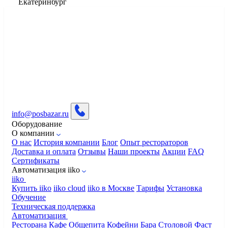
Екатеринбург
info@posbazar.ru
Оборудование
О компании
О нас
История компании
Блог
Опыт рестораторов
Доставка и оплата
Отзывы
Наши проекты
Акции
FAQ
Сертификаты
Автоматизация iiko
iiko
Купить iiko
iiko cloud
iiko в Москве
Тарифы
Установка
Обучение
Техническая поддержка
Автоматизация
Ресторана
Кафе
Общепита
Кофейни
Бара
Столовой
Фаст