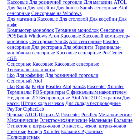
Кассовые
Для розничной торговли
Для магазина
ATOL
Для бара
Для кофейни
Для horeca
Sam4s сенсорные
Atol
сенсорные
Сенсорные на Windows
Для магазина
Кассовые
Для столовой
Для кофейни
Для
кафе
Компьютер-моноблок
Терминал-моноблок
Сенсорные
POSBank
Windows
Атол
Кассовые
Кассовый компьютер-
моноблок
Сенсорные Sam4s
Atol сенсорные
Posiflex
сенсорные
Для ресторана
Для общепита
Терминалы-
моноблоки сенсорные
Кассовые сенсорные
PosCenter
4GB
Сенсорные
Кассовые
Кассовые сенсорные
Терминалы-планшеты
iiko
Для кофейни
Для розничной торговли
Сенсорный
Atol
iiko
Rongta
Paytor
Posiflex
Atol
Sam4s
Poscenter
Xprinter
Терминалы
POS-принтеры
С фискальным накопителем
Недорогие
2D
Беспроводные
Atol
Atol 2D
С экраном
Для
кассы
Штрих-кода и чеков
Для склада беспроводные
PayTor
CipherLab
Черные
ATOL
Штрих-М
Poscenter
Posiflex
Металлические
Механические
Электромеханические
Маленькие
Большие
Этикеток и штрих-кодов
Этикеток, чеков, штрих-кодов
Цветные
Rongta
Xprinter
Больших
Рулонных
Полноцветных