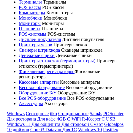
Терминалы
Терминалы
POS-кассы
POS-кассы
Компьютеры
Компьютеры
Моноблоки
Моноблоки
Мониторы
Мониторы
Планшеты
Планшеты
POS-системы
POS-системы
Дисплей покупателя
Дисплей покупателя
Принтеры чеков
Принтеры чеков
Сканеры штрихкода
Сканеры штрихкода
Денежные ящики
Денежные ящики
Принтеры этикеток (термопринтеры)
Принтеры
этикеток (термопринтеры)
Фискальные регистраторы
Фискальные
регистраторы
Кассовые аппараты
Кассовые аппараты
Весовое оборудование
Весовое оборудование
Оборудование Б/У
Оборудование Б/У
Все POS-оборудование
Все POS-оборудование
Аксессуары
Аксессуары
Windows
Сенсорные
iiko
Стационарные
Sam4s
POScenter
Для ресторана
Для кафе
4GB
С WiFi
R-Keeper
С USB
Windows 11
Для общепита
Для столовой
Смарт
Globalpos
10 дюймов
Core i3
Datavan
Для 1С
Windows 10
Posiflex