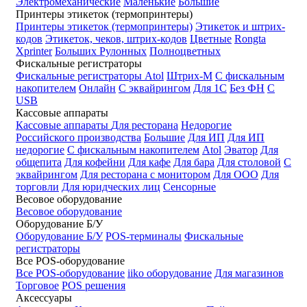
Электромеханические
Маленькие
Большие
Принтеры этикеток (термопринтеры)
Принтеры этикеток (термопринтеры)
Этикеток и штрих-
кодов
Этикеток, чеков, штрих-кодов
Цветные
Rongta
Xprinter
Больших
Рулонных
Полноцветных
Фискальные регистраторы
Фискальные регистраторы
Atol
Штрих-М
С фискальным
накопителем
Онлайн
С эквайрингом
Для 1С
Без ФН
С
USB
Кассовые аппараты
Кассовые аппараты
Для ресторана
Недорогие
Российского производства
Большие
Для ИП
Для ИП
недорогие
С фискальным накопителем
Atol
Эватор
Для
общепита
Для кофейни
Для кафе
Для бара
Для столовой
С
эквайрингом
Для ресторана с монитором
Для ООО
Для
торговли
Для юридческих лиц
Сенсорные
Весовое оборудование
Весовое оборудование
Оборудование Б/У
Оборудование Б/У
POS-терминалы
Фискальные
регистраторы
Все POS-оборудование
Все POS-оборудование
iiko оборудование
Для магазинов
Торговое
POS решения
Аксессуары