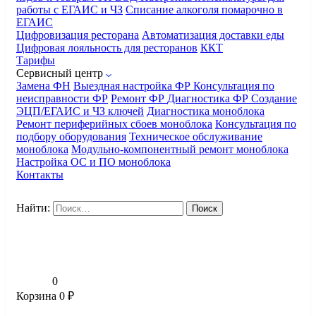
работы с ЕГАИС и ЧЗ
Списание алкоголя помарочно в
ЕГАИС
Цифровизация ресторана
Автоматизация доставки еды
Цифровая лояльность для ресторанов
ККТ
Тарифы
Сервисный центр
Замена ФН
Выездная настройка ФР
Консультация по
неисправности ФР
Ремонт ФР
Диагностика ФР
Создание
ЭЦП/ЕГАИС и ЧЗ ключей
Диагностика моноблока
Ремонт периферийных сбоев моноблока
Консультация по
подбору оборудования
Техническое обслуживание
моноблока
Модульно-компонентный ремонт моноблока
Настройка ОС и ПО моноблока
Контакты
Найти:
0
Корзина
0
₽