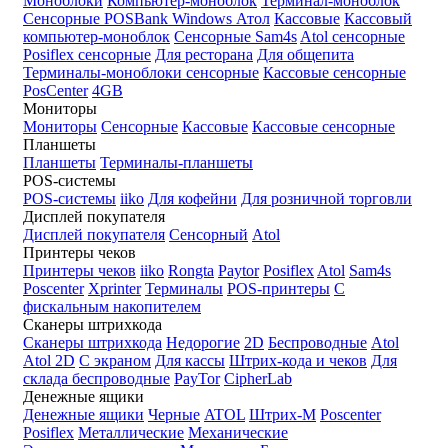
Моноблоки
Компьютер-моноблок
Терминал-моноблок
Сенсорные
POSBank
Windows
Атол
Кассовые
Кассовый
компьютер-моноблок
Сенсорные Sam4s
Atol сенсорные
Posiflex сенсорные
Для ресторана
Для общепита
Терминалы-моноблоки сенсорные
Кассовые сенсорные
PosCenter
4GB
Мониторы
Мониторы
Сенсорные
Кассовые
Кассовые сенсорные
Планшеты
Планшеты
Терминалы-планшеты
POS-системы
POS-системы
iiko
Для кофейни
Для розничной торговли
Дисплей покупателя
Дисплей покупателя
Сенсорный
Atol
Принтеры чеков
Принтеры чеков
iiko
Rongta
Paytor
Posiflex
Atol
Sam4s
Poscenter
Xprinter
Терминалы
POS-принтеры
С
фискальным накопителем
Сканеры штрихкода
Сканеры штрихкода
Недорогие
2D
Беспроводные
Atol
Atol 2D
С экраном
Для кассы
Штрих-кода и чеков
Для
склада беспроводные
PayTor
CipherLab
Денежные ящики
Денежные ящики
Черные
ATOL
Штрих-М
Poscenter
Posiflex
Металлические
Механические