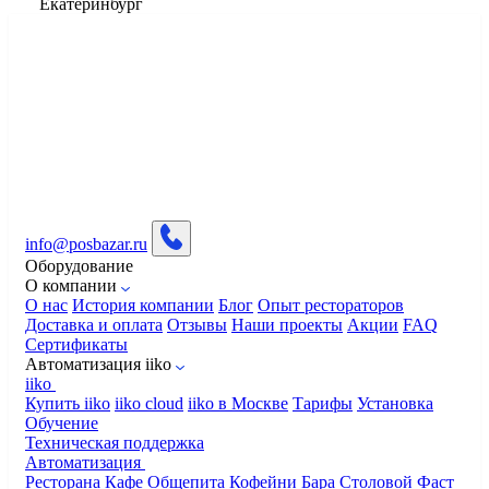
Екатеринбург
info@posbazar.ru
Оборудование
О компании
О нас
История компании
Блог
Опыт рестораторов
Доставка и оплата
Отзывы
Наши проекты
Акции
FAQ
Сертификаты
Автоматизация iiko
iiko
Купить iiko
iiko cloud
iiko в Москве
Тарифы
Установка
Обучение
Техническая поддержка
Автоматизация
Ресторана
Кафе
Общепита
Кофейни
Бара
Столовой
Фаст