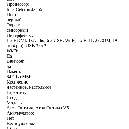
Процессор:
Intel Celeron J3455
Цвет:
черный
Экран:
сенсорный
Интерфейсы:
1 x HDMI, 1xAudio, 6 x USB, Wi-Fi, 1x RJ11, 2хCOM, DC-
in (4 pin), USB 3.0х2
Wi-Fi:
Да
Bluetooth:
да
Память:
64 GB eMMC
Крепление:
настенное, настольное
Гарантия:
1 год
Модель:
Атол Оптима, Атол Оптима V5
Аккумулятор:
Нет
Вес в упаковке:
1.6 кг