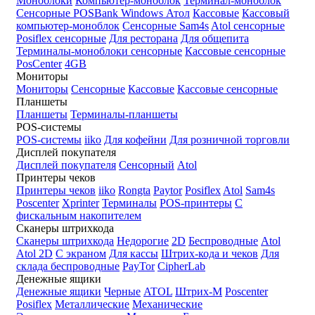
Моноблоки
Компьютер-моноблок
Терминал-моноблок
Сенсорные
POSBank
Windows
Атол
Кассовые
Кассовый
компьютер-моноблок
Сенсорные Sam4s
Atol сенсорные
Posiflex сенсорные
Для ресторана
Для общепита
Терминалы-моноблоки сенсорные
Кассовые сенсорные
PosCenter
4GB
Мониторы
Мониторы
Сенсорные
Кассовые
Кассовые сенсорные
Планшеты
Планшеты
Терминалы-планшеты
POS-системы
POS-системы
iiko
Для кофейни
Для розничной торговли
Дисплей покупателя
Дисплей покупателя
Сенсорный
Atol
Принтеры чеков
Принтеры чеков
iiko
Rongta
Paytor
Posiflex
Atol
Sam4s
Poscenter
Xprinter
Терминалы
POS-принтеры
С
фискальным накопителем
Сканеры штрихкода
Сканеры штрихкода
Недорогие
2D
Беспроводные
Atol
Atol 2D
С экраном
Для кассы
Штрих-кода и чеков
Для
склада беспроводные
PayTor
CipherLab
Денежные ящики
Денежные ящики
Черные
ATOL
Штрих-М
Poscenter
Posiflex
Металлические
Механические