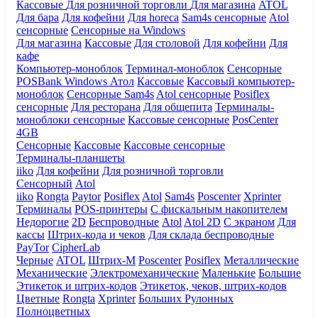
Кассовые
Для розничной торговли
Для магазина
ATOL
Для бара
Для кофейни
Для horeca
Sam4s сенсорные
Atol
сенсорные
Сенсорные на Windows
Для магазина
Кассовые
Для столовой
Для кофейни
Для
кафе
Компьютер-моноблок
Терминал-моноблок
Сенсорные
POSBank
Windows
Атол
Кассовые
Кассовый компьютер-
моноблок
Сенсорные Sam4s
Atol сенсорные
Posiflex
сенсорные
Для ресторана
Для общепита
Терминалы-
моноблоки сенсорные
Кассовые сенсорные
PosCenter
4GB
Сенсорные
Кассовые
Кассовые сенсорные
Терминалы-планшеты
iiko
Для кофейни
Для розничной торговли
Сенсорный
Atol
iiko
Rongta
Paytor
Posiflex
Atol
Sam4s
Poscenter
Xprinter
Терминалы
POS-принтеры
С фискальным накопителем
Недорогие
2D
Беспроводные
Atol
Atol 2D
С экраном
Для
кассы
Штрих-кода и чеков
Для склада беспроводные
PayTor
CipherLab
Черные
ATOL
Штрих-М
Poscenter
Posiflex
Металлические
Механические
Электромеханические
Маленькие
Большие
Этикеток и штрих-кодов
Этикеток, чеков, штрих-кодов
Цветные
Rongta
Xprinter
Больших
Рулонных
Полноцветных