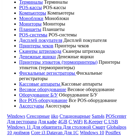
Терминалы
Терминалы
POS-кассы
POS-кассы
Компьютеры
Компьютеры
Моноблоки
Моноблоки
Мониторы
Мониторы
Планшеты
Планшеты
POS-системы
POS-системы
Дисплей покупателя
Дисплей покупателя
Принтеры чеков
Принтеры чеков
Сканеры штрихкода
Сканеры штрихкода
Денежные ящики
Денежные ящики
Принтеры этикеток (термопринтеры)
Принтеры
этикеток (термопринтеры)
Фискальные регистраторы
Фискальные
регистраторы
Кассовые аппараты
Кассовые аппараты
Весовое оборудование
Весовое оборудование
Оборудование Б/У
Оборудование Б/У
Все POS-оборудование
Все POS-оборудование
Аксессуары
Аксессуары
Windows
Сенсорные
iiko
Стационарные
Sam4s
POScenter
Для ресторана
Для кафе
4GB
С WiFi
R-Keeper
С USB
Windows 11
Для общепита
Для столовой
Смарт
Globalpos
10 дюймов
Core i3
Datavan
Для 1С
Windows 10
Posiflex