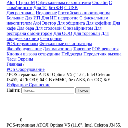
Atol
Штрих-М
С фискальным накопителем
Онлайн
С
эквайрингом
Для 1С
Без ФН
С USB
Для ресторана
Недорогие
Российского производства
Большие
Для ИП
Для ИП недорогие
С фискальным
накопителем
Atol
Эватор
Для общепита
Для кофейни
Для
кафе
Для бара
Для столовой
С эквайрингом
Для
ресторана с монитором
Для ООО
Для торговли
Для
юридческих лиц
Сенсорные
POS-терминалы
Фискальные регистраторы
iiko оборудование
Для магазинов
Торговое
POS решения
Кнопки вызова сотрудника
Пейджеры
Передатчик вызова
Часы
Экраны
Главная
/
POS Оборудование
/
POS-терминал АТОЛ Optima V5 (11.6", Intel Celeron
J3455, 4 ГБ ОЗУ, 64 GB eMMC, без АКБ, без ОС) Б/У
Избранное
Сравнение
Найти:
0
POS-терминал АТОЛ Optima V5 (11.6", Intel Celeron J3455,