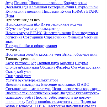
фуда
Пекарни
Школьной столовой
Кондитерской
Доставки еды
Кальянной
Ресторана суши
Шаурмишной
Кулинарии
Заведения
Пиццерии
Кухни
HoReCa
ЕГАИС
Цена
Приложения для iiko
Приложения для iiko
Интеграционные модули
Обучение бухгалтер-калькулятор
Номенклатура
ЕГАИС
Инвентаризация
Производство и
логистика
Сотрудники
Справочники
Финансы
Честный
знак
Тест-драйв iiko и оборудования
Услуги
Постановка онлайн-кассы на учет
Выкуп оборудования
Типовые решения
Кафе
Ресторан
Бар
Ночной клуб
Кофейня
Шаурма
Столовая/кулинария
Общепит
Фастфуд
Службы доставки
Складской учет
Складской учет
Услуги бухгалтера-калькулятора
Внесение накладных
Внесение накладных ЕГАИС
Составление номенклатуры
Исправление чека коррекции
Внесение технологических карт
Введение бухгалтерско-
складского учёта
Просчет себестоимости по новому
поставщику
Разбор ошибок складского учета
Подвязка
кодов к товарам ТН ВЭД
Настройка номенклатуры для