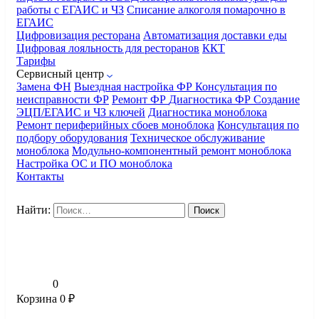
работы с ЕГАИС и ЧЗ
Списание алкоголя помарочно в
ЕГАИС
Цифровизация ресторана
Автоматизация доставки еды
Цифровая лояльность для ресторанов
ККТ
Тарифы
Сервисный центр
Замена ФН
Выездная настройка ФР
Консультация по
неисправности ФР
Ремонт ФР
Диагностика ФР
Создание
ЭЦП/ЕГАИС и ЧЗ ключей
Диагностика моноблока
Ремонт периферийных сбоев моноблока
Консультация по
подбору оборудования
Техническое обслуживание
моноблока
Модульно-компонентный ремонт моноблока
Настройка ОС и ПО моноблока
Контакты
Найти:
0
Корзина
0
₽