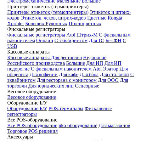
Электромеханические
Маленькие
Большие
Принтеры этикеток (термопринтеры)
Принтеры этикеток (термопринтеры)
Этикеток и штрих-
кодов
Этикеток, чеков, штрих-кодов
Цветные
Rongta
Xprinter
Больших
Рулонных
Полноцветных
Фискальные регистраторы
Фискальные регистраторы
Atol
Штрих-М
С фискальным
накопителем
Онлайн
С эквайрингом
Для 1С
Без ФН
С
USB
Кассовые аппараты
Кассовые аппараты
Для ресторана
Недорогие
Российского производства
Большие
Для ИП
Для ИП
недорогие
С фискальным накопителем
Atol
Эватор
Для
общепита
Для кофейни
Для кафе
Для бара
Для столовой
С
эквайрингом
Для ресторана с монитором
Для ООО
Для
торговли
Для юридческих лиц
Сенсорные
Весовое оборудование
Весовое оборудование
Оборудование Б/У
Оборудование Б/У
POS-терминалы
Фискальные
регистраторы
Все POS-оборудование
Все POS-оборудование
iiko оборудование
Для магазинов
Торговое
POS решения
Аксессуары