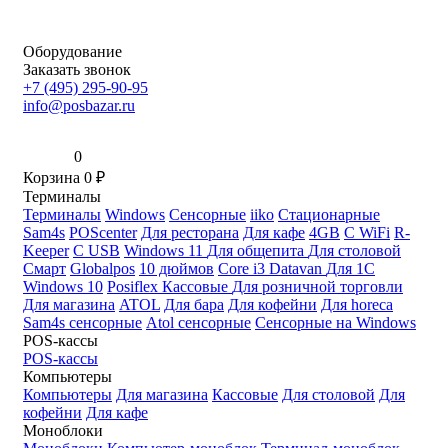
Оборудование
Заказать звонок
+7 (495) 295-90-95
info@posbazar.ru
0
Корзина
0
₽
Терминалы
Терминалы
Windows
Сенсорные
iiko
Стационарные
Sam4s
POScenter
Для ресторана
Для кафе
4GB
С WiFi
R-
Keeper
С USB
Windows 11
Для общепита
Для столовой
Смарт
Globalpos
10 дюймов
Core i3
Datavan
Для 1С
Windows 10
Posiflex
Кассовые
Для розничной торговли
Для магазина
ATOL
Для бара
Для кофейни
Для horeca
Sam4s сенсорные
Atol сенсорные
Сенсорные на Windows
POS-кассы
POS-кассы
Компьютеры
Компьютеры
Для магазина
Кассовые
Для столовой
Для
кофейни
Для кафе
Моноблоки