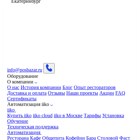
Екатеринбург
info@posbazar.ru
Оборудование
О компании
О нас
История компании
Блог
Опыт рестораторов
Доставка и оплата
Отзывы
Наши проекты
Акции
FAQ
Сертификаты
Автоматизация iiko
iiko
Купить iiko
iiko cloud
iiko в Москве
Тарифы
Установка
Обучение
Техническая поддержка
Автоматизация
Ресторана
Кафе
Общепита
Кофейни
Бара
Столовой
Фаст