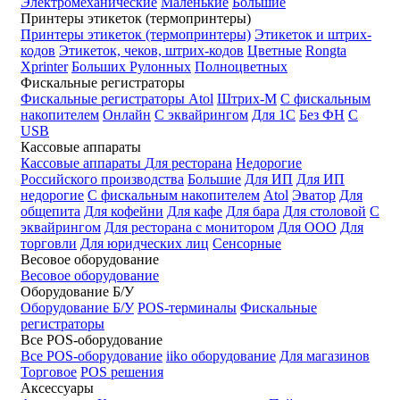
Электромеханические
Маленькие
Большие
Принтеры этикеток (термопринтеры)
Принтеры этикеток (термопринтеры)
Этикеток и штрих-
кодов
Этикеток, чеков, штрих-кодов
Цветные
Rongta
Xprinter
Больших
Рулонных
Полноцветных
Фискальные регистраторы
Фискальные регистраторы
Atol
Штрих-М
С фискальным
накопителем
Онлайн
С эквайрингом
Для 1С
Без ФН
С
USB
Кассовые аппараты
Кассовые аппараты
Для ресторана
Недорогие
Российского производства
Большие
Для ИП
Для ИП
недорогие
С фискальным накопителем
Atol
Эватор
Для
общепита
Для кофейни
Для кафе
Для бара
Для столовой
С
эквайрингом
Для ресторана с монитором
Для ООО
Для
торговли
Для юридческих лиц
Сенсорные
Весовое оборудование
Весовое оборудование
Оборудование Б/У
Оборудование Б/У
POS-терминалы
Фискальные
регистраторы
Все POS-оборудование
Все POS-оборудование
iiko оборудование
Для магазинов
Торговое
POS решения
Аксессуары