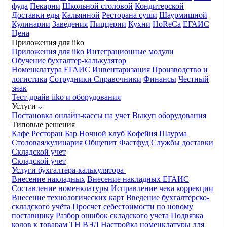
фуда
Пекарни
Школьной столовой
Кондитерской
Доставки еды
Кальянной
Ресторана суши
Шаурмишной
Кулинарии
Заведения
Пиццерии
Кухни
HoReCa
ЕГАИС
Цена
Приложения для iiko
Приложения для iiko
Интеграционные модули
Обучение бухгалтер-калькулятор
Номенклатура
ЕГАИС
Инвентаризация
Производство и
логистика
Сотрудники
Справочники
Финансы
Честный
знак
Тест-драйв iiko и оборудования
Услуги
Постановка онлайн-кассы на учет
Выкуп оборудования
Типовые решения
Кафе
Ресторан
Бар
Ночной клуб
Кофейня
Шаурма
Столовая/кулинария
Общепит
Фастфуд
Службы доставки
Складской учет
Складской учет
Услуги бухгалтера-калькулятора
Внесение накладных
Внесение накладных ЕГАИС
Составление номенклатуры
Исправление чека коррекции
Внесение технологических карт
Введение бухгалтерско-
складского учёта
Просчет себестоимости по новому
поставщику
Разбор ошибок складского учета
Подвязка
кодов к товарам ТН ВЭД
Настройка номенклатуры для