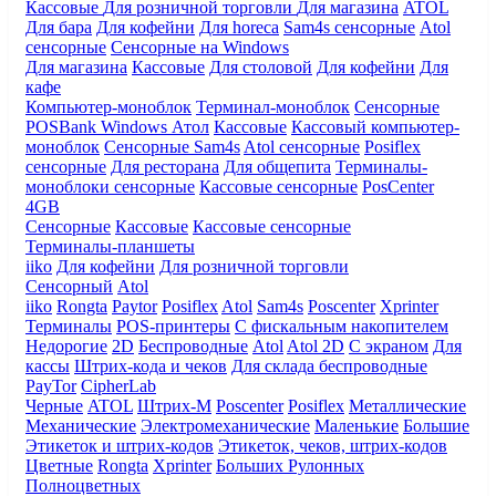
Кассовые
Для розничной торговли
Для магазина
ATOL
Для бара
Для кофейни
Для horeca
Sam4s сенсорные
Atol
сенсорные
Сенсорные на Windows
Для магазина
Кассовые
Для столовой
Для кофейни
Для
кафе
Компьютер-моноблок
Терминал-моноблок
Сенсорные
POSBank
Windows
Атол
Кассовые
Кассовый компьютер-
моноблок
Сенсорные Sam4s
Atol сенсорные
Posiflex
сенсорные
Для ресторана
Для общепита
Терминалы-
моноблоки сенсорные
Кассовые сенсорные
PosCenter
4GB
Сенсорные
Кассовые
Кассовые сенсорные
Терминалы-планшеты
iiko
Для кофейни
Для розничной торговли
Сенсорный
Atol
iiko
Rongta
Paytor
Posiflex
Atol
Sam4s
Poscenter
Xprinter
Терминалы
POS-принтеры
С фискальным накопителем
Недорогие
2D
Беспроводные
Atol
Atol 2D
С экраном
Для
кассы
Штрих-кода и чеков
Для склада беспроводные
PayTor
CipherLab
Черные
ATOL
Штрих-М
Poscenter
Posiflex
Металлические
Механические
Электромеханические
Маленькие
Большие
Этикеток и штрих-кодов
Этикеток, чеков, штрих-кодов
Цветные
Rongta
Xprinter
Больших
Рулонных
Полноцветных