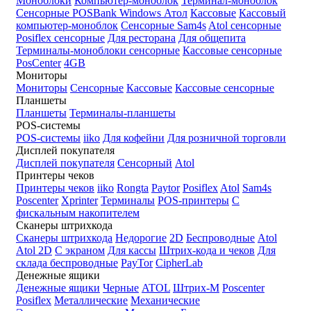
Моноблоки
Компьютер-моноблок
Терминал-моноблок
Сенсорные
POSBank
Windows
Атол
Кассовые
Кассовый
компьютер-моноблок
Сенсорные Sam4s
Atol сенсорные
Posiflex сенсорные
Для ресторана
Для общепита
Терминалы-моноблоки сенсорные
Кассовые сенсорные
PosCenter
4GB
Мониторы
Мониторы
Сенсорные
Кассовые
Кассовые сенсорные
Планшеты
Планшеты
Терминалы-планшеты
POS-системы
POS-системы
iiko
Для кофейни
Для розничной торговли
Дисплей покупателя
Дисплей покупателя
Сенсорный
Atol
Принтеры чеков
Принтеры чеков
iiko
Rongta
Paytor
Posiflex
Atol
Sam4s
Poscenter
Xprinter
Терминалы
POS-принтеры
С
фискальным накопителем
Сканеры штрихкода
Сканеры штрихкода
Недорогие
2D
Беспроводные
Atol
Atol 2D
С экраном
Для кассы
Штрих-кода и чеков
Для
склада беспроводные
PayTor
CipherLab
Денежные ящики
Денежные ящики
Черные
ATOL
Штрих-М
Poscenter
Posiflex
Металлические
Механические