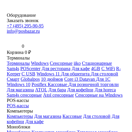
Оборудование
Заказать звонок
+7 (495) 295-90-95
info@posbazar.ru
0
Корзина
0
₽
Терминалы
Терминалы
Windows
Сенсорные
iiko
Стационарные
Sam4s
POScenter
Для ресторана
Для кафе
4GB
С WiFi
R-
Keeper
С USB
Windows 11
Для общепита
Для столовой
Смарт
Globalpos
10 дюймов
Core i3
Datavan
Для 1С
Windows 10
Posiflex
Кассовые
Для розничной торговли
Для магазина
ATOL
Для бара
Для кофейни
Для horeca
Sam4s сенсорные
Atol сенсорные
Сенсорные на Windows
POS-кассы
POS-кассы
Компьютеры
Компьютеры
Для магазина
Кассовые
Для столовой
Для
кофейни
Для кафе
Моноблоки