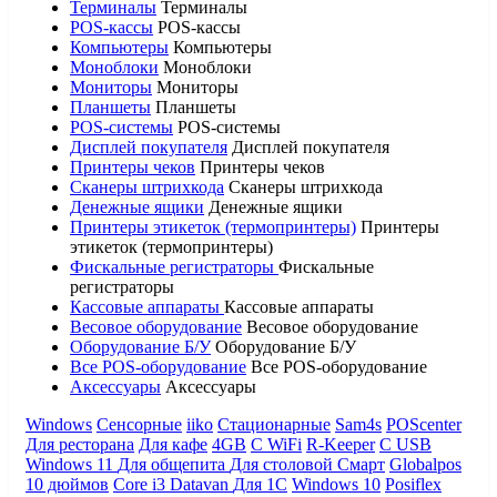
Терминалы
Терминалы
POS-кассы
POS-кассы
Компьютеры
Компьютеры
Моноблоки
Моноблоки
Мониторы
Мониторы
Планшеты
Планшеты
POS-системы
POS-системы
Дисплей покупателя
Дисплей покупателя
Принтеры чеков
Принтеры чеков
Сканеры штрихкода
Сканеры штрихкода
Денежные ящики
Денежные ящики
Принтеры этикеток (термопринтеры)
Принтеры
этикеток (термопринтеры)
Фискальные регистраторы
Фискальные
регистраторы
Кассовые аппараты
Кассовые аппараты
Весовое оборудование
Весовое оборудование
Оборудование Б/У
Оборудование Б/У
Все POS-оборудование
Все POS-оборудование
Аксессуары
Аксессуары
Windows
Сенсорные
iiko
Стационарные
Sam4s
POScenter
Для ресторана
Для кафе
4GB
С WiFi
R-Keeper
С USB
Windows 11
Для общепита
Для столовой
Смарт
Globalpos
10 дюймов
Core i3
Datavan
Для 1С
Windows 10
Posiflex