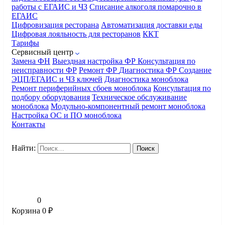
работы с ЕГАИС и ЧЗ
Списание алкоголя помарочно в
ЕГАИС
Цифровизация ресторана
Автоматизация доставки еды
Цифровая лояльность для ресторанов
ККТ
Тарифы
Сервисный центр
Замена ФН
Выездная настройка ФР
Консультация по
неисправности ФР
Ремонт ФР
Диагностика ФР
Создание
ЭЦП/ЕГАИС и ЧЗ ключей
Диагностика моноблока
Ремонт периферийных сбоев моноблока
Консультация по
подбору оборудования
Техническое обслуживание
моноблока
Модульно-компонентный ремонт моноблока
Настройка ОС и ПО моноблока
Контакты
Найти:
0
Корзина
0
₽