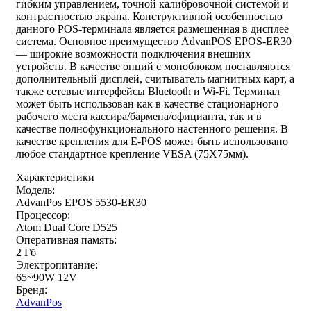
гибким управлением, точной калибровочной системой и
контрастностью экрана. Конструктивной особенностью
данного POS-терминала является размещенная в дисплее
система. Основное преимущество AdvanPOS EPOS-ER30
— широкие возможности подключения внешних
устройств. В качестве опций с моноблоком поставляются
дополнительный дисплей, считыватель магнитных карт, а
также сетевые интерфейсы Bluetooth и Wi-Fi. Терминал
может быть использован как в качестве стационарного
рабочего места кассира/бармена/официанта, так и в
качестве полнофункционального настенного решения. В
качестве крепления для E-POS может быть использовано
любое стандартное крепление VESA (75Х75мм).
Характеристики
Модель:
AdvanPos EPOS 5530-ER30
Процессор:
Atom Dual Core D525
Оперативная память:
2 Гб
Электропитание:
65~90W 12V
Бренд:
AdvanPos