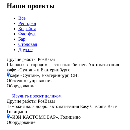
Наши проекты
Все
Ресторан
Кофейня
Фастфуд
Бар
Столовая
Другое
Другие работы PosBazar
Шашлык за городом — это тоже бизнес. Автоматизация
кафе «Султан» в Екатеринбурге
кафе «Султан», Екатеринбург, СНТ
Облсельхозуправления
Оборудование
Изучить проект целиком
Другие работы PosBazar
Таможня дала добро: автоматизация Easy Customs Bar в
Голицыно
«ИЗИ КАСТОМС БАР», Голицыно
Оборудование