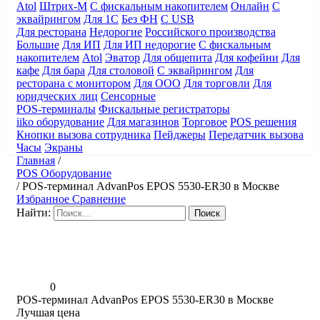
Atol
Штрих-М
С фискальным накопителем
Онлайн
С
эквайрингом
Для 1С
Без ФН
С USB
Для ресторана
Недорогие
Российского производства
Большие
Для ИП
Для ИП недорогие
С фискальным
накопителем
Atol
Эватор
Для общепита
Для кофейни
Для
кафе
Для бара
Для столовой
С эквайрингом
Для
ресторана с монитором
Для ООО
Для торговли
Для
юридческих лиц
Сенсорные
POS-терминалы
Фискальные регистраторы
iiko оборудование
Для магазинов
Торговое
POS решения
Кнопки вызова сотрудника
Пейджеры
Передатчик вызова
Часы
Экраны
Главная
/
POS Оборудование
/
POS-терминал AdvanPos EPOS 5530-ER30 в Москве
Избранное
Сравнение
Найти:
0
POS-терминал AdvanPos EPOS 5530-ER30 в Москве
Лучшая цена