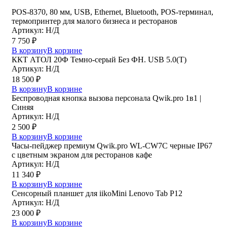
POS-8370, 80 мм, USB, Ethernet, Bluetooth, POS-терминал,
термопринтер для малого бизнеса и ресторанов
Артикул: Н/Д
7 750
₽
В корзину
В корзине
ККТ АТОЛ 20Ф Темно-серый Без ФН. USB 5.0(Т)
Артикул: Н/Д
18 500
₽
В корзину
В корзине
Беспроводная кнопка вызова персонала Qwik.pro 1в1 |
Cиняя
Артикул: Н/Д
2 500
₽
В корзину
В корзине
Часы-пейджер премиум Qwik.pro WL-CW7C черные IP67
с цветным экраном для ресторанов кафе
Артикул: Н/Д
11 340
₽
В корзину
В корзине
Сенсорный планшет для iikoMini Lenovo Tab P12
Артикул: Н/Д
23 000
₽
В корзину
В корзине