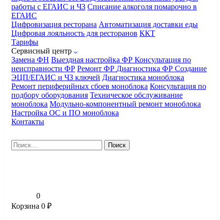
работы с ЕГАИС и ЧЗ
Списание алкоголя помарочно в
ЕГАИС
Цифровизация ресторана
Автоматизация доставки еды
Цифровая лояльность для ресторанов
ККТ
Тарифы
Сервисный центр
Замена ФН
Выездная настройка ФР
Консультация по
неисправности ФР
Ремонт ФР
Диагностика ФР
Создание
ЭЦП/ЕГАИС и ЧЗ ключей
Диагностика моноблока
Ремонт периферийных сбоев моноблока
Консультация по
подбору оборудования
Техническое обслуживание
моноблока
Модульно-компонентный ремонт моноблока
Настройка ОС и ПО моноблока
Контакты
Найти:
0
Корзина
0
₽