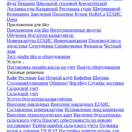
фуда
Пекарни
Школьной столовой
Кондитерской
Доставки еды
Кальянной
Ресторана суши
Шаурмишной
Кулинарии
Заведения
Пиццерии
Кухни
HoReCa
ЕГАИС
Цена
Приложения для iiko
Приложения для iiko
Интеграционные модули
Обучение бухгалтер-калькулятор
Номенклатура
ЕГАИС
Инвентаризация
Производство и
логистика
Сотрудники
Справочники
Финансы
Честный
знак
Тест-драйв iiko и оборудования
Услуги
Постановка онлайн-кассы на учет
Выкуп оборудования
Типовые решения
Кафе
Ресторан
Бар
Ночной клуб
Кофейня
Шаурма
Столовая/кулинария
Общепит
Фастфуд
Службы доставки
Складской учет
Складской учет
Услуги бухгалтера-калькулятора
Внесение накладных
Внесение накладных ЕГАИС
Составление номенклатуры
Исправление чека коррекции
Внесение технологических карт
Введение бухгалтерско-
складского учёта
Просчет себестоимости по новому
поставщику
Разбор ошибок складского учета
Подвязка
кодов к товарам ТН ВЭД
Настройка номенклатуры для