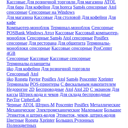
Кассовые
Для розничной торговли
Для магазина
ATOL
Для бара
Для кофейни
Для horeca
Sam4s сенсорные
Atol
сенсорные
Сенсорные на Windows
Для магазина
Кассовые
Для столовой
Для кофейни
Для
кафе
Компьютер-моноблок
Терминал-моноблок
Сенсорные
POSBank
Windows
Атол
Кассовые
Кассовый компьютер-
моноблок
Сенсорные Sam4s
Atol сенсорные
Posiflex
сенсорные
Для ресторана
Для общепита
Терминалы-
моноблоки сенсорные
Кассовые сенсорные
PosCenter
4GB
Сенсорные
Кассовые
Кассовые сенсорные
Терминалы-планшеты
iiko
Для кофейни
Для розничной торговли
Сенсорный
Atol
iiko
Rongta
Paytor
Posiflex
Atol
Sam4s
Poscenter
Xprinter
Терминалы
POS-принтеры
С фискальным накопителем
Недорогие
2D
Беспроводные
Atol
Atol 2D
С экраном
Для
кассы
Штрих-кода и чеков
Для склада беспроводные
PayTor
CipherLab
Черные
ATOL
Штрих-М
Poscenter
Posiflex
Металлические
Механические
Электромеханические
Маленькие
Большие
Этикеток и штрих-кодов
Этикеток, чеков, штрих-кодов
Цветные
Rongta
Xprinter
Больших
Рулонных
Полноцветных