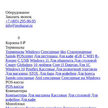
Оборудование
Заказать звонок
+7 (495) 295-90-95
info@posbazar.ru
0
Корзина
0
₽
Терминалы
Терминалы
Windows
Сенсорные
iiko
Стационарные
Sam4s
POScenter
Для ресторана
Для кафе
4GB
С WiFi
R-
Keeper
С USB
Windows 11
Для общепита
Для столовой
Смарт
Globalpos
10 дюймов
Core i3
Datavan
Для 1С
Windows 10
Posiflex
Кассовые
Для розничной торговли
Для магазина
ATOL
Для бара
Для кофейни
Для horeca
Sam4s сенсорные
Atol сенсорные
Сенсорные на Windows
POS-кассы
POS-кассы
Компьютеры
Компьютеры
Для магазина
Кассовые
Для столовой
Для
кофейни
Для кафе
Моноблоки