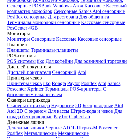
Моноблоки
Компьютер-моноблок
Терминал-моноблок
Сенсорные
POSBank
Windows
Атол
Кассовые
Кассовый
компьютер-моноблок
Сенсорные Sam4s
Atol сенсорные
Posiflex сенсорные
Для ресторана
Для общепита
Терминалы-моноблоки сенсорные
Кассовые сенсорные
PosCenter
4GB
Мониторы
Мониторы
Сенсорные
Кассовые
Кассовые сенсорные
Планшеты
Планшеты
Терминалы-планшеты
POS-системы
POS-системы
iiko
Для кофейни
Для розничной торговли
Дисплей покупателя
Дисплей покупателя
Сенсорный
Atol
Принтеры чеков
Принтеры чеков
iiko
Rongta
Paytor
Posiflex
Atol
Sam4s
Poscenter
Xprinter
Терминалы
POS-принтеры
С
фискальным накопителем
Сканеры штрихкода
Сканеры штрихкода
Недорогие
2D
Беспроводные
Atol
Atol 2D
С экраном
Для кассы
Штрих-кода и чеков
Для
склада беспроводные
PayTor
CipherLab
Денежные ящики
Денежные ящики
Черные
ATOL
Штрих-М
Poscenter
Posiflex
Металлические
Механические