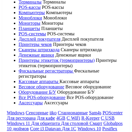
Терминалы
Терминалы
POS-кассы
POS-кассы
Компьютеры
Компьютеры
Моноблоки
Моноблоки
Мониторы
Мониторы
Планшеты
Планшеты
POS-системы
POS-системы
Дисплей покупателя
Дисплей покупателя
Принтеры чеков
Принтеры чеков
Сканеры штрихкода
Сканеры штрихкода
Денежные ящики
Денежные ящики
Принтеры этикеток (термопринтеры)
Принтеры
этикеток (термопринтеры)
Фискальные регистраторы
Фискальные
регистраторы
Кассовые аппараты
Кассовые аппараты
Весовое оборудование
Весовое оборудование
Оборудование Б/У
Оборудование Б/У
Все POS-оборудование
Все POS-оборудование
Аксессуары
Аксессуары
Windows
Сенсорные
iiko
Стационарные
Sam4s
POScenter
Для ресторана
Для кафе
4GB
С WiFi
R-Keeper
С USB
Windows 11
Для общепита
Для столовой
Смарт
Globalpos
10 дюймов
Core i3
Datavan
Для 1С
Windows 10
Posiflex