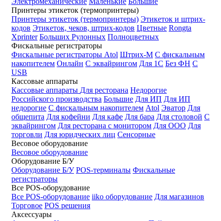
Электромеханические
Маленькие
Большие
Принтеры этикеток (термопринтеры)
Принтеры этикеток (термопринтеры)
Этикеток и штрих-
кодов
Этикеток, чеков, штрих-кодов
Цветные
Rongta
Xprinter
Больших
Рулонных
Полноцветных
Фискальные регистраторы
Фискальные регистраторы
Atol
Штрих-М
С фискальным
накопителем
Онлайн
С эквайрингом
Для 1С
Без ФН
С
USB
Кассовые аппараты
Кассовые аппараты
Для ресторана
Недорогие
Российского производства
Большие
Для ИП
Для ИП
недорогие
С фискальным накопителем
Atol
Эватор
Для
общепита
Для кофейни
Для кафе
Для бара
Для столовой
С
эквайрингом
Для ресторана с монитором
Для ООО
Для
торговли
Для юридческих лиц
Сенсорные
Весовое оборудование
Весовое оборудование
Оборудование Б/У
Оборудование Б/У
POS-терминалы
Фискальные
регистраторы
Все POS-оборудование
Все POS-оборудование
iiko оборудование
Для магазинов
Торговое
POS решения
Аксессуары