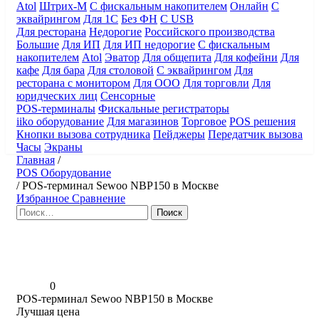
Atol
Штрих-М
С фискальным накопителем
Онлайн
С
эквайрингом
Для 1С
Без ФН
С USB
Для ресторана
Недорогие
Российского производства
Большие
Для ИП
Для ИП недорогие
С фискальным
накопителем
Atol
Эватор
Для общепита
Для кофейни
Для
кафе
Для бара
Для столовой
С эквайрингом
Для
ресторана с монитором
Для ООО
Для торговли
Для
юридческих лиц
Сенсорные
POS-терминалы
Фискальные регистраторы
iiko оборудование
Для магазинов
Торговое
POS решения
Кнопки вызова сотрудника
Пейджеры
Передатчик вызова
Часы
Экраны
Главная
/
POS Оборудование
/
POS-терминал Sewoo NBP150 в Москве
Избранное
Сравнение
Найти:
0
POS-терминал Sewoo NBP150 в Москве
Лучшая цена