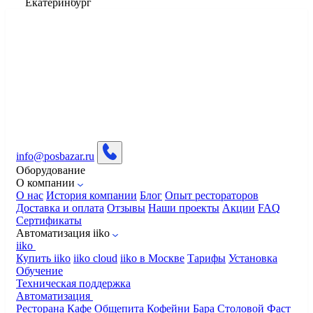
Екатеринбург
info@posbazar.ru
Оборудование
О компании
О нас
История компании
Блог
Опыт рестораторов
Доставка и оплата
Отзывы
Наши проекты
Акции
FAQ
Сертификаты
Автоматизация iiko
iiko
Купить iiko
iiko cloud
iiko в Москве
Тарифы
Установка
Обучение
Техническая поддержка
Автоматизация
Ресторана
Кафе
Общепита
Кофейни
Бара
Столовой
Фаст