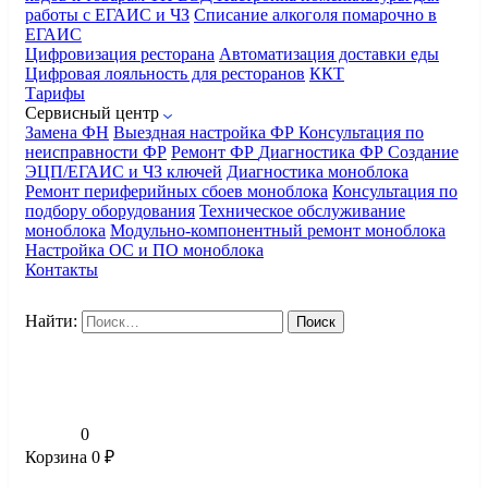
работы с ЕГАИС и ЧЗ
Списание алкоголя помарочно в
ЕГАИС
Цифровизация ресторана
Автоматизация доставки еды
Цифровая лояльность для ресторанов
ККТ
Тарифы
Сервисный центр
Замена ФН
Выездная настройка ФР
Консультация по
неисправности ФР
Ремонт ФР
Диагностика ФР
Создание
ЭЦП/ЕГАИС и ЧЗ ключей
Диагностика моноблока
Ремонт периферийных сбоев моноблока
Консультация по
подбору оборудования
Техническое обслуживание
моноблока
Модульно-компонентный ремонт моноблока
Настройка ОС и ПО моноблока
Контакты
Найти:
0
Корзина
0
₽