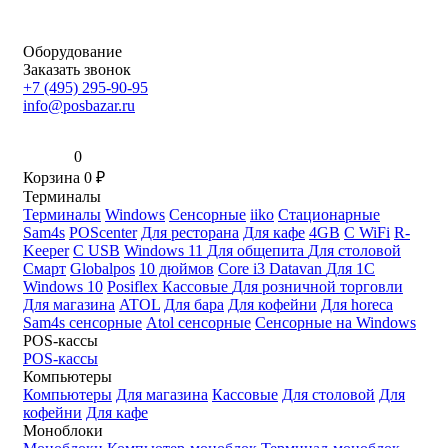
Оборудование
Заказать звонок
+7 (495) 295-90-95
info@posbazar.ru
0
Корзина
0
₽
Терминалы
Терминалы
Windows
Сенсорные
iiko
Стационарные
Sam4s
POScenter
Для ресторана
Для кафе
4GB
С WiFi
R-
Keeper
С USB
Windows 11
Для общепита
Для столовой
Смарт
Globalpos
10 дюймов
Core i3
Datavan
Для 1С
Windows 10
Posiflex
Кассовые
Для розничной торговли
Для магазина
ATOL
Для бара
Для кофейни
Для horeca
Sam4s сенсорные
Atol сенсорные
Сенсорные на Windows
POS-кассы
POS-кассы
Компьютеры
Компьютеры
Для магазина
Кассовые
Для столовой
Для
кофейни
Для кафе
Моноблоки