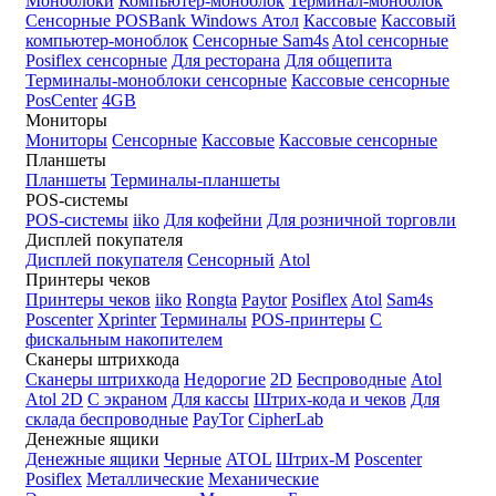
Моноблоки
Компьютер-моноблок
Терминал-моноблок
Сенсорные
POSBank
Windows
Атол
Кассовые
Кассовый
компьютер-моноблок
Сенсорные Sam4s
Atol сенсорные
Posiflex сенсорные
Для ресторана
Для общепита
Терминалы-моноблоки сенсорные
Кассовые сенсорные
PosCenter
4GB
Мониторы
Мониторы
Сенсорные
Кассовые
Кассовые сенсорные
Планшеты
Планшеты
Терминалы-планшеты
POS-системы
POS-системы
iiko
Для кофейни
Для розничной торговли
Дисплей покупателя
Дисплей покупателя
Сенсорный
Atol
Принтеры чеков
Принтеры чеков
iiko
Rongta
Paytor
Posiflex
Atol
Sam4s
Poscenter
Xprinter
Терминалы
POS-принтеры
С
фискальным накопителем
Сканеры штрихкода
Сканеры штрихкода
Недорогие
2D
Беспроводные
Atol
Atol 2D
С экраном
Для кассы
Штрих-кода и чеков
Для
склада беспроводные
PayTor
CipherLab
Денежные ящики
Денежные ящики
Черные
ATOL
Штрих-М
Poscenter
Posiflex
Металлические
Механические