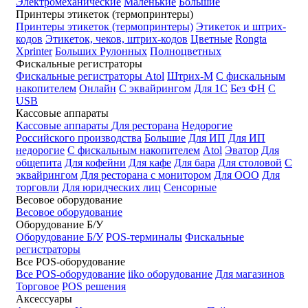
Электромеханические
Маленькие
Большие
Принтеры этикеток (термопринтеры)
Принтеры этикеток (термопринтеры)
Этикеток и штрих-
кодов
Этикеток, чеков, штрих-кодов
Цветные
Rongta
Xprinter
Больших
Рулонных
Полноцветных
Фискальные регистраторы
Фискальные регистраторы
Atol
Штрих-М
С фискальным
накопителем
Онлайн
С эквайрингом
Для 1С
Без ФН
С
USB
Кассовые аппараты
Кассовые аппараты
Для ресторана
Недорогие
Российского производства
Большие
Для ИП
Для ИП
недорогие
С фискальным накопителем
Atol
Эватор
Для
общепита
Для кофейни
Для кафе
Для бара
Для столовой
С
эквайрингом
Для ресторана с монитором
Для ООО
Для
торговли
Для юридческих лиц
Сенсорные
Весовое оборудование
Весовое оборудование
Оборудование Б/У
Оборудование Б/У
POS-терминалы
Фискальные
регистраторы
Все POS-оборудование
Все POS-оборудование
iiko оборудование
Для магазинов
Торговое
POS решения
Аксессуары