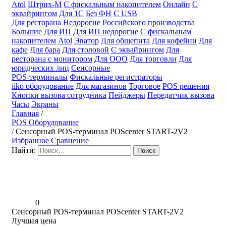
Atol
Штрих-М
С фискальным накопителем
Онлайн
С
эквайрингом
Для 1С
Без ФН
С USB
Для ресторана
Недорогие
Российского производства
Большие
Для ИП
Для ИП недорогие
С фискальным
накопителем
Atol
Эватор
Для общепита
Для кофейни
Для
кафе
Для бара
Для столовой
С эквайрингом
Для
ресторана с монитором
Для ООО
Для торговли
Для
юридческих лиц
Сенсорные
POS-терминалы
Фискальные регистраторы
iiko оборудование
Для магазинов
Торговое
POS решения
Кнопки вызова сотрудника
Пейджеры
Передатчик вызова
Часы
Экраны
Главная
/
POS Оборудование
/
Сенсорный POS-терминал POScenter START-2V2
Избранное
Сравнение
Найти:
0
Сенсорный POS-терминал POScenter START-2V2
Лучшая цена