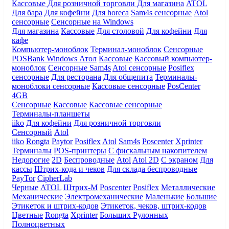
Кассовые
Для розничной торговли
Для магазина
ATOL
Для бара
Для кофейни
Для horeca
Sam4s сенсорные
Atol
сенсорные
Сенсорные на Windows
Для магазина
Кассовые
Для столовой
Для кофейни
Для
кафе
Компьютер-моноблок
Терминал-моноблок
Сенсорные
POSBank
Windows
Атол
Кассовые
Кассовый компьютер-
моноблок
Сенсорные Sam4s
Atol сенсорные
Posiflex
сенсорные
Для ресторана
Для общепита
Терминалы-
моноблоки сенсорные
Кассовые сенсорные
PosCenter
4GB
Сенсорные
Кассовые
Кассовые сенсорные
Терминалы-планшеты
iiko
Для кофейни
Для розничной торговли
Сенсорный
Atol
iiko
Rongta
Paytor
Posiflex
Atol
Sam4s
Poscenter
Xprinter
Терминалы
POS-принтеры
С фискальным накопителем
Недорогие
2D
Беспроводные
Atol
Atol 2D
С экраном
Для
кассы
Штрих-кода и чеков
Для склада беспроводные
PayTor
CipherLab
Черные
ATOL
Штрих-М
Poscenter
Posiflex
Металлические
Механические
Электромеханические
Маленькие
Большие
Этикеток и штрих-кодов
Этикеток, чеков, штрих-кодов
Цветные
Rongta
Xprinter
Больших
Рулонных
Полноцветных