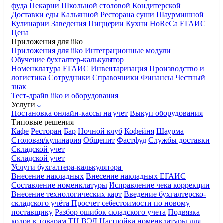
фуда
Пекарни
Школьной столовой
Кондитерской
Доставки еды
Кальянной
Ресторана суши
Шаурмишной
Кулинарии
Заведения
Пиццерии
Кухни
HoReCa
ЕГАИС
Цена
Приложения для iiko
Приложения для iiko
Интеграционные модули
Обучение бухгалтер-калькулятор
Номенклатура
ЕГАИС
Инвентаризация
Производство и
логистика
Сотрудники
Справочники
Финансы
Честный
знак
Тест-драйв iiko и оборудования
Услуги
Постановка онлайн-кассы на учет
Выкуп оборудования
Типовые решения
Кафе
Ресторан
Бар
Ночной клуб
Кофейня
Шаурма
Столовая/кулинария
Общепит
Фастфуд
Службы доставки
Складской учет
Складской учет
Услуги бухгалтера-калькулятора
Внесение накладных
Внесение накладных ЕГАИС
Составление номенклатуры
Исправление чека коррекции
Внесение технологических карт
Введение бухгалтерско-
складского учёта
Просчет себестоимости по новому
поставщику
Разбор ошибок складского учета
Подвязка
кодов к товарам ТН ВЭД
Настройка номенклатуры для