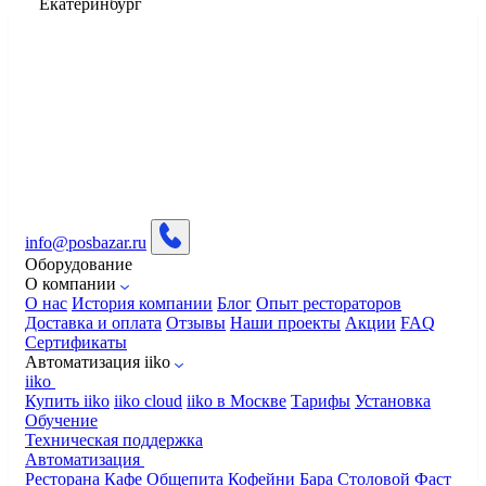
Екатеринбург
info@posbazar.ru
Оборудование
О компании
О нас
История компании
Блог
Опыт рестораторов
Доставка и оплата
Отзывы
Наши проекты
Акции
FAQ
Сертификаты
Автоматизация iiko
iiko
Купить iiko
iiko cloud
iiko в Москве
Тарифы
Установка
Обучение
Техническая поддержка
Автоматизация
Ресторана
Кафе
Общепита
Кофейни
Бара
Столовой
Фаст