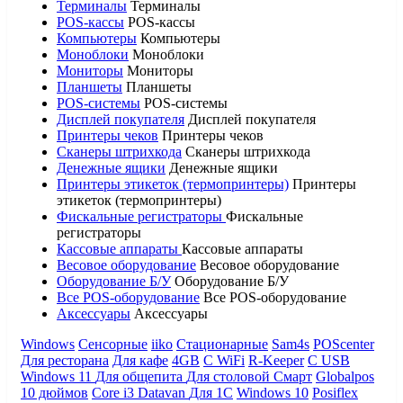
Терминалы
Терминалы
POS-кассы
POS-кассы
Компьютеры
Компьютеры
Моноблоки
Моноблоки
Мониторы
Мониторы
Планшеты
Планшеты
POS-системы
POS-системы
Дисплей покупателя
Дисплей покупателя
Принтеры чеков
Принтеры чеков
Сканеры штрихкода
Сканеры штрихкода
Денежные ящики
Денежные ящики
Принтеры этикеток (термопринтеры)
Принтеры
этикеток (термопринтеры)
Фискальные регистраторы
Фискальные
регистраторы
Кассовые аппараты
Кассовые аппараты
Весовое оборудование
Весовое оборудование
Оборудование Б/У
Оборудование Б/У
Все POS-оборудование
Все POS-оборудование
Аксессуары
Аксессуары
Windows
Сенсорные
iiko
Стационарные
Sam4s
POScenter
Для ресторана
Для кафе
4GB
С WiFi
R-Keeper
С USB
Windows 11
Для общепита
Для столовой
Смарт
Globalpos
10 дюймов
Core i3
Datavan
Для 1С
Windows 10
Posiflex