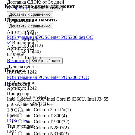
Доставка СДЭК:
от 3х дней
Количество ячеек для монет
В корзину
Купить в 1 клик
Добавить к сравнению
Оперативная память
Лучшая цена
Добавить к сравнению
Артикул: 922
1 Гб
(1)
POS-терминал POSCenter POS200 без ОС
2 Гб
(8)
В наличии
4 Гб
(112)
Артикул: 922
8 Гб
(40)
62 998
₽
16 Гб
(1)
В корзину
Купить в 1 клик
Лучшая цена
Поверка
Артикул: 1242
POS-терминал POSCenter POS200 с ОС
В наличии
Процессор
Артикул: 1242
Процессор:
i3 3217U
(4)
Intel Celeron J1900, Intel Core i5 6360U, Intel J3455
i5-3337U
(1)
proizvoditelnost-proczes:
Intel Celeron 2.5 ГГц
(1)
1.5 GHz
Бренд:
Intel Celeron J1800
(4)
POScenter
Intel Celeron J1900
(32)
Тип дисплея:
Intel Celeron N2807
(2)
LED
Intel Celeron N3160
(3)