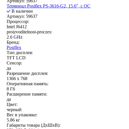
Артикул: 59637
Терминал Posiflex PS-3616-G2, 15.6″, с ОС
В наличии
Артикул: 59637
Процессор:
Intel J6412
proizvoditelnost-proczes:
2.6 GHz
Бренд:
Posiflex
Тип дисплея:
TFT LCD
Сенсор:
да
Разрешение дисплея:
1366 х 768
Оперативная память:
8 Гб
Расширение памяти:
да
Цвет:
черный
Вес в упаковке:
5.86 кг
Габариты товара (ДxШxВ):