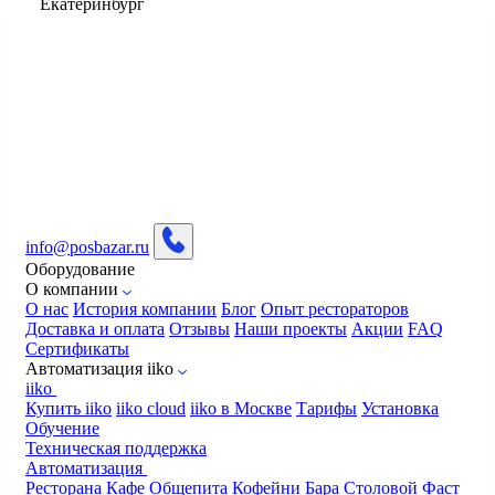
Екатеринбург
info@posbazar.ru
Оборудование
О компании
О нас
История компании
Блог
Опыт рестораторов
Доставка и оплата
Отзывы
Наши проекты
Акции
FAQ
Сертификаты
Автоматизация iiko
iiko
Купить iiko
iiko cloud
iiko в Москве
Тарифы
Установка
Обучение
Техническая поддержка
Автоматизация
Ресторана
Кафе
Общепита
Кофейни
Бара
Столовой
Фаст