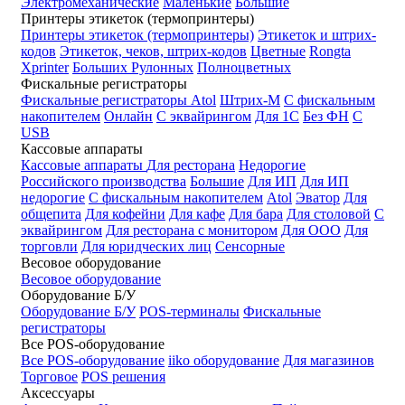
Электромеханические
Маленькие
Большие
Принтеры этикеток (термопринтеры)
Принтеры этикеток (термопринтеры)
Этикеток и штрих-
кодов
Этикеток, чеков, штрих-кодов
Цветные
Rongta
Xprinter
Больших
Рулонных
Полноцветных
Фискальные регистраторы
Фискальные регистраторы
Atol
Штрих-М
С фискальным
накопителем
Онлайн
С эквайрингом
Для 1С
Без ФН
С
USB
Кассовые аппараты
Кассовые аппараты
Для ресторана
Недорогие
Российского производства
Большие
Для ИП
Для ИП
недорогие
С фискальным накопителем
Atol
Эватор
Для
общепита
Для кофейни
Для кафе
Для бара
Для столовой
С
эквайрингом
Для ресторана с монитором
Для ООО
Для
торговли
Для юридческих лиц
Сенсорные
Весовое оборудование
Весовое оборудование
Оборудование Б/У
Оборудование Б/У
POS-терминалы
Фискальные
регистраторы
Все POS-оборудование
Все POS-оборудование
iiko оборудование
Для магазинов
Торговое
POS решения
Аксессуары