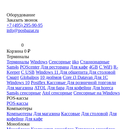
Оборудование
Заказать звонок
+7 (495) 295-90-95
info@posbazar.ru
0
Корзина
0
₽
Терминалы
Терминалы
Windows
Сенсорные
iiko
Стационарные
Sam4s
POScenter
Для ресторана
Для кафе
4GB
С WiFi
R-
Keeper
С USB
Windows 11
Для общепита
Для столовой
Смарт
Globalpos
10 дюймов
Core i3
Datavan
Для 1С
Windows 10
Posiflex
Кассовые
Для розничной торговли
Для магазина
ATOL
Для бара
Для кофейни
Для horeca
Sam4s сенсорные
Atol сенсорные
Сенсорные на Windows
POS-кассы
POS-кассы
Компьютеры
Компьютеры
Для магазина
Кассовые
Для столовой
Для
кофейни
Для кафе
Моноблоки