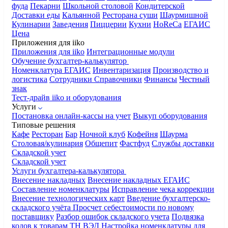
фуда
Пекарни
Школьной столовой
Кондитерской
Доставки еды
Кальянной
Ресторана суши
Шаурмишной
Кулинарии
Заведения
Пиццерии
Кухни
HoReCa
ЕГАИС
Цена
Приложения для iiko
Приложения для iiko
Интеграционные модули
Обучение бухгалтер-калькулятор
Номенклатура
ЕГАИС
Инвентаризация
Производство и
логистика
Сотрудники
Справочники
Финансы
Честный
знак
Тест-драйв iiko и оборудования
Услуги
Постановка онлайн-кассы на учет
Выкуп оборудования
Типовые решения
Кафе
Ресторан
Бар
Ночной клуб
Кофейня
Шаурма
Столовая/кулинария
Общепит
Фастфуд
Службы доставки
Складской учет
Складской учет
Услуги бухгалтера-калькулятора
Внесение накладных
Внесение накладных ЕГАИС
Составление номенклатуры
Исправление чека коррекции
Внесение технологических карт
Введение бухгалтерско-
складского учёта
Просчет себестоимости по новому
поставщику
Разбор ошибок складского учета
Подвязка
кодов к товарам ТН ВЭД
Настройка номенклатуры для