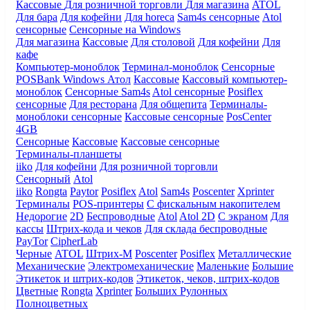
Кассовые
Для розничной торговли
Для магазина
ATOL
Для бара
Для кофейни
Для horeca
Sam4s сенсорные
Atol
сенсорные
Сенсорные на Windows
Для магазина
Кассовые
Для столовой
Для кофейни
Для
кафе
Компьютер-моноблок
Терминал-моноблок
Сенсорные
POSBank
Windows
Атол
Кассовые
Кассовый компьютер-
моноблок
Сенсорные Sam4s
Atol сенсорные
Posiflex
сенсорные
Для ресторана
Для общепита
Терминалы-
моноблоки сенсорные
Кассовые сенсорные
PosCenter
4GB
Сенсорные
Кассовые
Кассовые сенсорные
Терминалы-планшеты
iiko
Для кофейни
Для розничной торговли
Сенсорный
Atol
iiko
Rongta
Paytor
Posiflex
Atol
Sam4s
Poscenter
Xprinter
Терминалы
POS-принтеры
С фискальным накопителем
Недорогие
2D
Беспроводные
Atol
Atol 2D
С экраном
Для
кассы
Штрих-кода и чеков
Для склада беспроводные
PayTor
CipherLab
Черные
ATOL
Штрих-М
Poscenter
Posiflex
Металлические
Механические
Электромеханические
Маленькие
Большие
Этикеток и штрих-кодов
Этикеток, чеков, штрих-кодов
Цветные
Rongta
Xprinter
Больших
Рулонных
Полноцветных