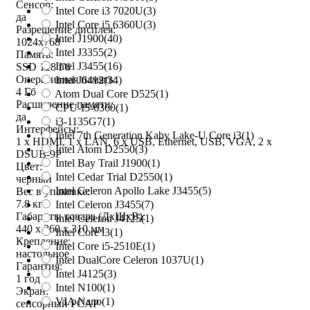
Сенсор:
Intel Core i3 7020U
(3)
да
Intel Core i5 6360U
(3)
Разрешение дисплея:
Intel J1900
(40)
1024x768
Intel J3355
(2)
Память:
Intel J3455
(16)
SSD 128 Гб
Оперативная память:
Intel J6412
(34)
4 Гб
Atom Dual Core D525
(1)
Расширение памяти:
CPU-I5-6360
(1)
да
i3-1135G7
(1)
Интерфейсы:
Intel 7th Generation Kaby Lake-U Core i3
(1)
1 x HDMI, 1 x LAN, 6 x USB, Ethernet, USB, VGA, 2 х
Intel Atom D2550
(3)
DSUB-9P
Intel Bay Trail J1900
(1)
Цвет:
Intel Cedar Trial D2550
(1)
черный
Intel Celeron Apollo Lake J3455
(5)
Вес в упаковке:
7.8 кг
Intel Celeron J3455
(7)
Габариты товара (ДxШxВ):
Intel Celeron J4125
(1)
440 х 360 х 310 мм
Intel Core i3
(1)
Крепление:
Intel Core i5-2510E
(1)
настольное
Intel DualCore Celeron 1037U
(1)
Гарантия:
Intel J4125
(3)
1 год
Intel N100
(1)
Экран:
VIA Nano
(1)
сенсорный PCAP