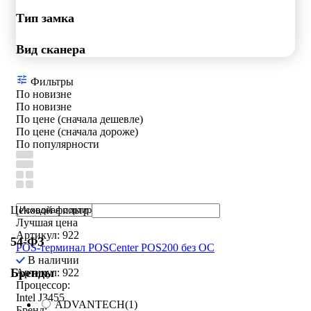
Тип замка
Вид сканера
Фильтры
По новизне
По новизне
По цене (сначала дешевле)
По цене (сначала дороже)
По популярности
Ценовой фильтр
Лучшая цена
Артикул: 922
54-ФЗ
POS-терминал POSCenter POS200 без ОС
В наличии
Бренды
Артикул: 922
Процессор:
Intel J3455
ADVANTECH
(1)
Бренд: