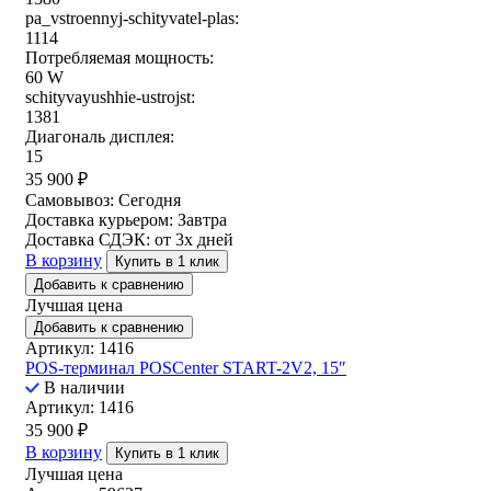
pa_vstroennyj-schityvatel-plas:
1114
Потребляемая мощность:
60 W
schityvayushhie-ustrojst:
1381
Диагональ дисплея:
15
35 900
₽
Самовывоз:
Сегодня
Доставка курьером:
Завтра
Доставка СДЭК:
от 3х дней
В корзину
Купить в 1 клик
Добавить к сравнению
Лучшая цена
Добавить к сравнению
Артикул: 1416
POS-терминал POSCenter START-2V2, 15″
В наличии
Артикул: 1416
35 900
₽
В корзину
Купить в 1 клик
Лучшая цена