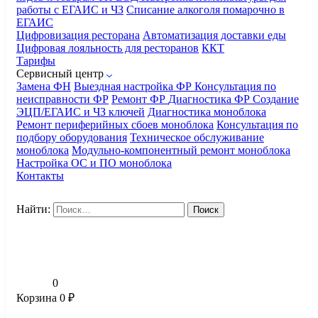
работы с ЕГАИС и ЧЗ
Списание алкоголя помарочно в
ЕГАИС
Цифровизация ресторана
Автоматизация доставки еды
Цифровая лояльность для ресторанов
ККТ
Тарифы
Сервисный центр
Замена ФН
Выездная настройка ФР
Консультация по
неисправности ФР
Ремонт ФР
Диагностика ФР
Создание
ЭЦП/ЕГАИС и ЧЗ ключей
Диагностика моноблока
Ремонт периферийных сбоев моноблока
Консультация по
подбору оборудования
Техническое обслуживание
моноблока
Модульно-компонентный ремонт моноблока
Настройка ОС и ПО моноблока
Контакты
Найти:
0
Корзина
0
₽