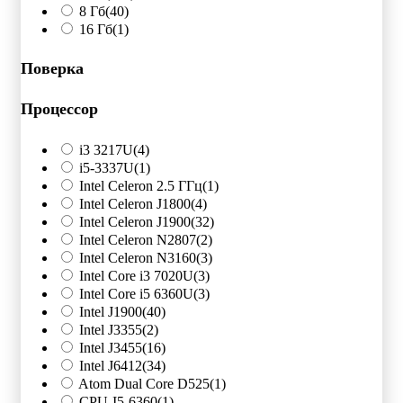
8 Гб
(40)
16 Гб
(1)
Поверка
Процессор
i3 3217U
(4)
i5-3337U
(1)
Intel Celeron 2.5 ГГц
(1)
Intel Celeron J1800
(4)
Intel Celeron J1900
(32)
Intel Celeron N2807
(2)
Intel Celeron N3160
(3)
Intel Core i3 7020U
(3)
Intel Core i5 6360U
(3)
Intel J1900
(40)
Intel J3355
(2)
Intel J3455
(16)
Intel J6412
(34)
Atom Dual Core D525
(1)
CPU-I5-6360
(1)