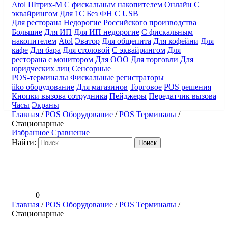
Atol
Штрих-М
С фискальным накопителем
Онлайн
С
эквайрингом
Для 1С
Без ФН
С USB
Для ресторана
Недорогие
Российского производства
Большие
Для ИП
Для ИП недорогие
С фискальным
накопителем
Atol
Эватор
Для общепита
Для кофейни
Для
кафе
Для бара
Для столовой
С эквайрингом
Для
ресторана с монитором
Для ООО
Для торговли
Для
юридческих лиц
Сенсорные
POS-терминалы
Фискальные регистраторы
iiko оборудование
Для магазинов
Торговое
POS решения
Кнопки вызова сотрудника
Пейджеры
Передатчик вызова
Часы
Экраны
Главная
/
POS Оборудование
/
POS Терминалы
/
Стационарные
Избранное
Сравнение
Найти:
0
Главная
/
POS Оборудование
/
POS Терминалы
/
Стационарные