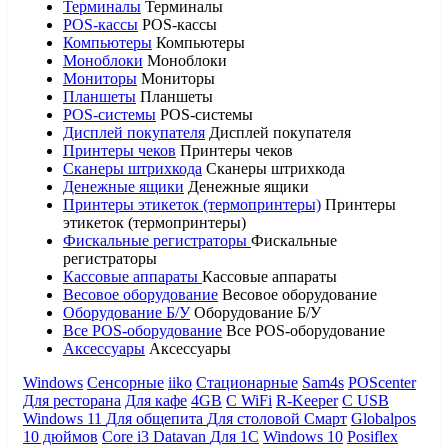
Терминалы
Терминалы
POS-кассы
POS-кассы
Компьютеры
Компьютеры
Моноблоки
Моноблоки
Мониторы
Мониторы
Планшеты
Планшеты
POS-системы
POS-системы
Дисплей покупателя
Дисплей покупателя
Принтеры чеков
Принтеры чеков
Сканеры штрихкода
Сканеры штрихкода
Денежные ящики
Денежные ящики
Принтеры этикеток (термопринтеры)
Принтеры
этикеток (термопринтеры)
Фискальные регистраторы
Фискальные
регистраторы
Кассовые аппараты
Кассовые аппараты
Весовое оборудование
Весовое оборудование
Оборудование Б/У
Оборудование Б/У
Все POS-оборудование
Все POS-оборудование
Аксессуары
Аксессуары
Windows
Сенсорные
iiko
Стационарные
Sam4s
POScenter
Для ресторана
Для кафе
4GB
С WiFi
R-Keeper
С USB
Windows 11
Для общепита
Для столовой
Смарт
Globalpos
10 дюймов
Core i3
Datavan
Для 1С
Windows 10
Posiflex