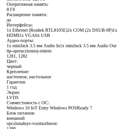
Оперативная память:
8 Гб
Расширение памяти:
да
Интерфейсы:
1x Ethernet (Realtek RTL8105E)2x COM (2x DSUB-9P)1x
HDMI1x VGA6x USB
Аудио-порты:
1x miniJack 3.5 мм Audio In1x miniJack 3.5 мм Audio Out
tip-operaczionnoj-sistem:
1281, 1282
Цвет:
черный
Крепление:
настенное, настольное
Гарантия:
1 год
Экран:
LVDS
Совместимость с ОС:
Windows 10 IoT Entry Windows POSReady 7
Блок питания:
внешний
opczionalnye-vozmozhnost:
1380