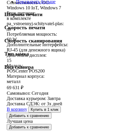
Показывать больше
Совместимость с ОС:
Windows 10 IoT, Windows 7
Блок питания:
Ширина печати
в комплекте
pa_vstroennyj-schityvatel-plas:
Скорость печати
да
Потребляемая мощность:
60 W
Скорость сканирования
Дополнительные интерфейсы:
RJ-45 (для денежного ящика)
Тип замка
Диагональ дисплея:
15
Модель:
Вид сканера
POSCenter POS200
Материал корпуса:
металл
69 631
₽
Самовывоз:
Сегодня
Доставка курьером:
Завтра
Доставка СДЭК:
от 3х дней
В корзину
Купить в 1 клик
Добавить к сравнению
Лучшая цена
Добавить к сравнению