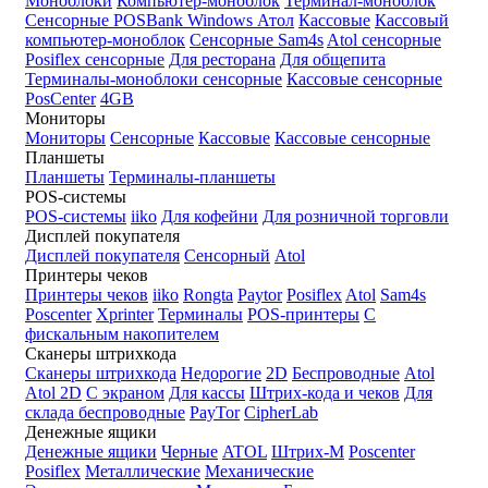
Моноблоки
Компьютер-моноблок
Терминал-моноблок
Сенсорные
POSBank
Windows
Атол
Кассовые
Кассовый
компьютер-моноблок
Сенсорные Sam4s
Atol сенсорные
Posiflex сенсорные
Для ресторана
Для общепита
Терминалы-моноблоки сенсорные
Кассовые сенсорные
PosCenter
4GB
Мониторы
Мониторы
Сенсорные
Кассовые
Кассовые сенсорные
Планшеты
Планшеты
Терминалы-планшеты
POS-системы
POS-системы
iiko
Для кофейни
Для розничной торговли
Дисплей покупателя
Дисплей покупателя
Сенсорный
Atol
Принтеры чеков
Принтеры чеков
iiko
Rongta
Paytor
Posiflex
Atol
Sam4s
Poscenter
Xprinter
Терминалы
POS-принтеры
С
фискальным накопителем
Сканеры штрихкода
Сканеры штрихкода
Недорогие
2D
Беспроводные
Atol
Atol 2D
С экраном
Для кассы
Штрих-кода и чеков
Для
склада беспроводные
PayTor
CipherLab
Денежные ящики
Денежные ящики
Черные
ATOL
Штрих-М
Poscenter
Posiflex
Металлические
Механические