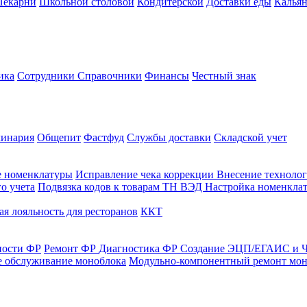
Пекарни
Школьной столовой
Кондитерской
Доставки еды
Калья
ика
Сотрудники
Справочники
Финансы
Честный знак
линария
Общепит
Фастфуд
Службы доставки
Складской учет
е номенклатуры
Исправление чека коррекции
Внесение технолог
о учета
Подвязка кодов к товарам ТН ВЭД
Настройка номенклат
я лояльность для ресторанов
ККТ
ности ФР
Ремонт ФР
Диагностика ФР
Создание ЭЦП/ЕГАИС и Ч
е обслуживание моноблока
Модульно-компонентный ремонт мон