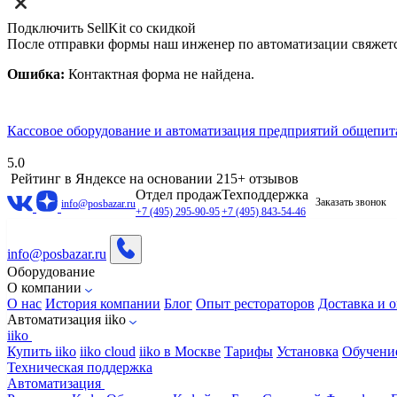
Подключить SellKit со скидкой
После отправки формы наш инженер по автоматизации свяжет
Ошибка:
Контактная форма не найдена.
Кассовое оборудование и автоматизация предприятий общепит
5.0
Рейтинг в Яндексе
на основании 215+ отзывов
Отдел продаж
Техподдержка
Заказать звонок
info@posbazar.ru
+7 (495) 295-90-95
+7 (495) 843-54-46
info@posbazar.ru
Оборудование
О компании
О нас
История компании
Блог
Опыт рестораторов
Доставка и о
Автоматизация iiko
iiko
Купить iiko
iiko cloud
iiko в Москве
Тарифы
Установка
Обучени
Техническая поддержка
Автоматизация