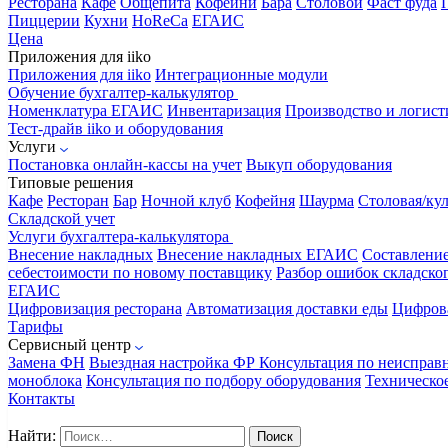
Ресторана
Кафе
Общепита
Кофейни
Бара
Столовой
Фаст фуда
Пиццерии
Кухни
HoReCa
ЕГАИС
Цена
Приложения для iiko
Приложения для iiko
Интеграционные модули
Обучение бухгалтер-калькулятор
Номенклатура
ЕГАИС
Инвентаризация
Производство и логист
Тест-драйв iiko и оборудования
Услуги
Постановка онлайн-кассы на учет
Выкуп оборудования
Типовые решения
Кафе
Ресторан
Бар
Ночной клуб
Кофейня
Шаурма
Столовая/ку
Складской учет
Услуги бухгалтера-калькулятора
Внесение накладных
Внесение накладных ЕГАИС
Составлени
себестоимости по новому поставщику
Разбор ошибок складског
ЕГАИС
Цифровизация ресторана
Автоматизация доставки еды
Цифрова
Тарифы
Сервисный центр
Замена ФН
Выездная настройка ФР
Консультация по неисправ
моноблока
Консультация по подбору оборудования
Техническо
Контакты
Найти: