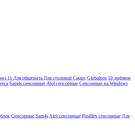
ows 11
Для общепита
Для столовой
Смарт
Globalpos
10 дюймов
reca
Sam4s сенсорные
Atol сенсорные
Сенсорные на Windows
облок
Сенсорные Sam4s
Atol сенсорные
Posiflex сенсорные
Для