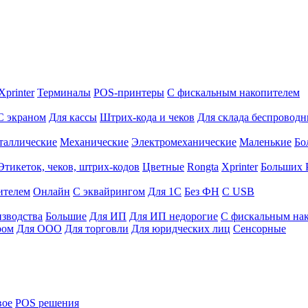
Xprinter
Терминалы
POS-принтеры
С фискальным накопителем
С экраном
Для кассы
Штрих-кода и чеков
Для склада беспровод
таллические
Механические
Электромеханические
Маленькие
Бо
Этикеток, чеков, штрих-кодов
Цветные
Rongta
Xprinter
Больших
ителем
Онлайн
С эквайрингом
Для 1С
Без ФН
С USB
изводства
Большие
Для ИП
Для ИП недорогие
С фискальным на
ром
Для ООО
Для торговли
Для юридческих лиц
Сенсорные
вое
POS решения