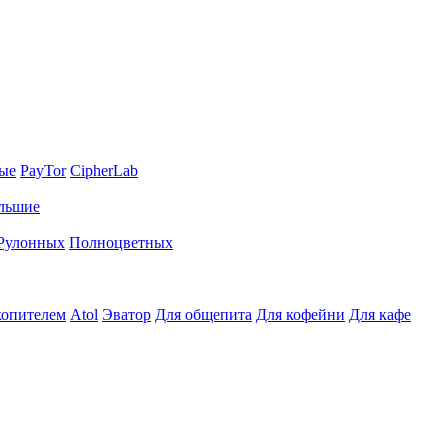
ные
PayTor
CipherLab
льшие
Рулонных
Полноцветных
копителем
Atol
Эватор
Для общепита
Для кофейни
Для кафе