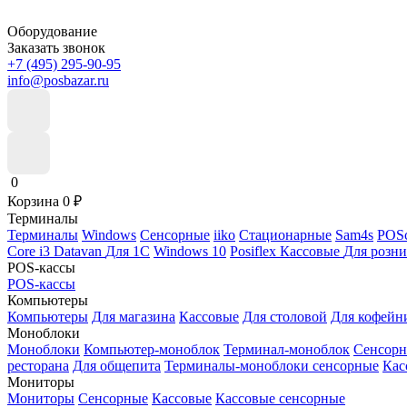
Оборудование
Заказать звонок
+7 (495) 295-90-95
info@posbazar.ru
0
Корзина
0
₽
Терминалы
Терминалы
Windows
Сенсорные
iiko
Стационарные
Sam4s
POSc
Core i3
Datavan
Для 1С
Windows 10
Posiflex
Кассовые
Для розн
POS-кассы
POS-кассы
Компьютеры
Компьютеры
Для магазина
Кассовые
Для столовой
Для кофейн
Моноблоки
Моноблоки
Компьютер-моноблок
Терминал-моноблок
Сенсор
ресторана
Для общепита
Терминалы-моноблоки сенсорные
Кас
Мониторы
Мониторы
Сенсорные
Кассовые
Кассовые сенсорные