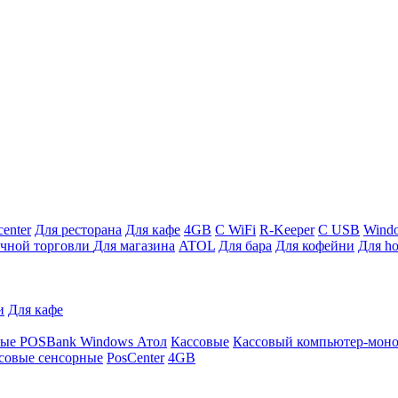
enter
Для ресторана
Для кафе
4GB
С WiFi
R-Keeper
С USB
Wind
ичной торговли
Для магазина
ATOL
Для бара
Для кофейни
Для ho
и
Для кафе
ные
POSBank
Windows
Атол
Кассовые
Кассовый компьютер-мон
совые сенсорные
PosCenter
4GB