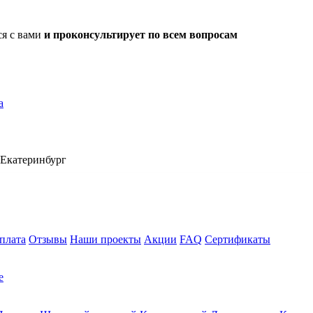
ся с вами
и проконсультирует по всем вопросам
а
Екатеринбург
плата
Отзывы
Наши проекты
Акции
FAQ
Сертификаты
е