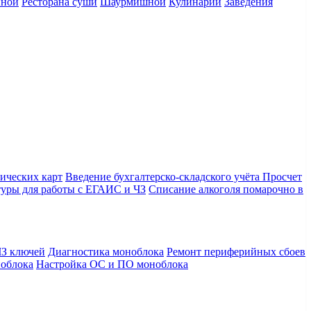
нной
Ресторана суши
Шаурмишной
Кулинарии
Заведения
ических карт
Введение бухгалтерско-складского учёта
Просчет
уры для работы с ЕГАИС и ЧЗ
Списание алкоголя помарочно в
З ключей
Диагностика моноблока
Ремонт периферийных сбоев
облока
Настройка ОС и ПО моноблока