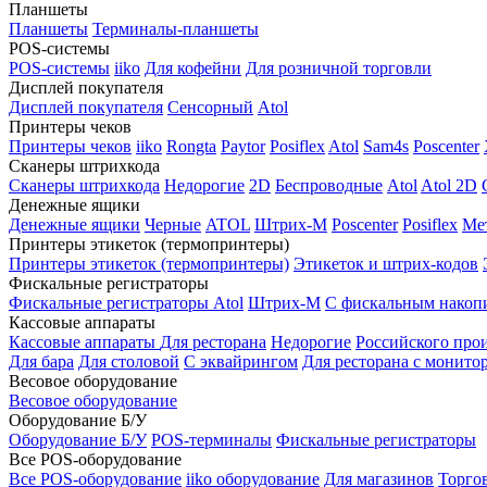
Планшеты
Планшеты
Терминалы-планшеты
POS-системы
POS-системы
iiko
Для кофейни
Для розничной торговли
Дисплей покупателя
Дисплей покупателя
Сенсорный
Atol
Принтеры чеков
Принтеры чеков
iiko
Rongta
Paytor
Posiflex
Atol
Sam4s
Poscenter
Сканеры штрихкода
Сканеры штрихкода
Недорогие
2D
Беспроводные
Atol
Atol 2D
Денежные ящики
Денежные ящики
Черные
ATOL
Штрих-М
Poscenter
Posiflex
Ме
Принтеры этикеток (термопринтеры)
Принтеры этикеток (термопринтеры)
Этикеток и штрих-кодов
Фискальные регистраторы
Фискальные регистраторы
Atol
Штрих-М
С фискальным накоп
Кассовые аппараты
Кассовые аппараты
Для ресторана
Недорогие
Российского про
Для бара
Для столовой
С эквайрингом
Для ресторана с монито
Весовое оборудование
Весовое оборудование
Оборудование Б/У
Оборудование Б/У
POS-терминалы
Фискальные регистраторы
Все POS-оборудование
Все POS-оборудование
iiko оборудование
Для магазинов
Торго