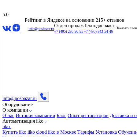
5.0
Рейтинг в Яндексе
на основании 215+ отзывов
Отдел продаж
Техподдержка
Заказать зво
info@posbazar.ru
+7 (495) 295-90-95
+7 (495) 843-54-46
info@posbazar.ru
Оборудование
О компании
О нас
История компании
Блог
Опыт рестораторов
Доставка и о
Автоматизация iiko
iiko
Купить iiko
iiko cloud
iiko в Москве
Тарифы
Установка
Обучени