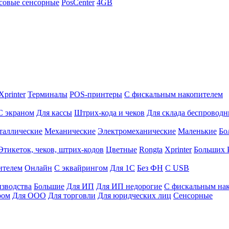
совые сенсорные
PosCenter
4GB
Xprinter
Терминалы
POS-принтеры
С фискальным накопителем
С экраном
Для кассы
Штрих-кода и чеков
Для склада беспровод
таллические
Механические
Электромеханические
Маленькие
Бо
Этикеток, чеков, штрих-кодов
Цветные
Rongta
Xprinter
Больших
ителем
Онлайн
С эквайрингом
Для 1С
Без ФН
С USB
изводства
Большие
Для ИП
Для ИП недорогие
С фискальным на
ром
Для ООО
Для торговли
Для юридческих лиц
Сенсорные