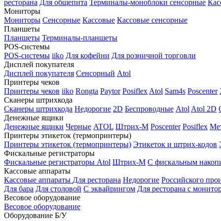
ресторана
Для общепита
Терминалы-моноблоки сенсорные
Кас
Мониторы
Мониторы
Сенсорные
Кассовые
Кассовые сенсорные
Планшеты
Планшеты
Терминалы-планшеты
POS-системы
POS-системы
iiko
Для кофейни
Для розничной торговли
Дисплей покупателя
Дисплей покупателя
Сенсорный
Atol
Принтеры чеков
Принтеры чеков
iiko
Rongta
Paytor
Posiflex
Atol
Sam4s
Poscenter
Сканеры штрихкода
Сканеры штрихкода
Недорогие
2D
Беспроводные
Atol
Atol 2D
Денежные ящики
Денежные ящики
Черные
ATOL
Штрих-М
Poscenter
Posiflex
Ме
Принтеры этикеток (термопринтеры)
Принтеры этикеток (термопринтеры)
Этикеток и штрих-кодов
Фискальные регистраторы
Фискальные регистраторы
Atol
Штрих-М
С фискальным накоп
Кассовые аппараты
Кассовые аппараты
Для ресторана
Недорогие
Российского про
Для бара
Для столовой
С эквайрингом
Для ресторана с монито
Весовое оборудование
Весовое оборудование
Оборудование Б/У