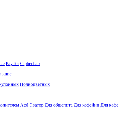
ные
PayTor
CipherLab
льшие
Рулонных
Полноцветных
копителем
Atol
Эватор
Для общепита
Для кофейни
Для кафе