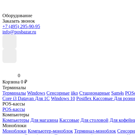
Оборудование
Заказать звонок
+7 (495) 295-90-95
info@posbazar.ru
0
Корзина
0
₽
Терминалы
Терминалы
Windows
Сенсорные
iiko
Стационарные
Sam4s
POSc
Core i3
Datavan
Для 1С
Windows 10
Posiflex
Кассовые
Для розн
POS-кассы
POS-кассы
Компьютеры
Компьютеры
Для магазина
Кассовые
Для столовой
Для кофейн
Моноблоки
Моноблоки
Компьютер-моноблок
Терминал-моноблок
Сенсор