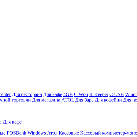
enter
Для ресторана
Для кафе
4GB
С WiFi
R-Keeper
С USB
Wind
ичной торговли
Для магазина
ATOL
Для бара
Для кофейни
Для ho
и
Для кафе
ные
POSBank
Windows
Атол
Кассовые
Кассовый компьютер-мон