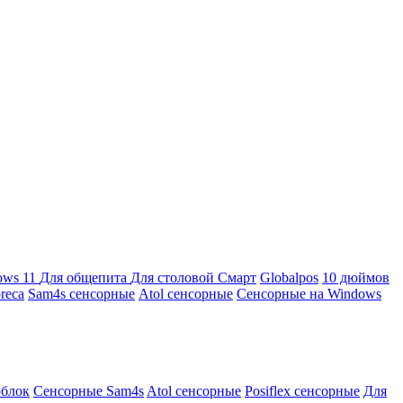
ows 11
Для общепита
Для столовой
Смарт
Globalpos
10 дюймов
reca
Sam4s сенсорные
Atol сенсорные
Сенсорные на Windows
облок
Сенсорные Sam4s
Atol сенсорные
Posiflex сенсорные
Для