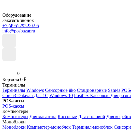
Оборудование
Заказать звонок
+7 (495) 295-90-95
info@posbazar.ru
0
Корзина
0
₽
Терминалы
Терминалы
Windows
Сенсорные
iiko
Стационарные
Sam4s
POSc
Core i3
Datavan
Для 1С
Windows 10
Posiflex
Кассовые
Для розн
POS-кассы
POS-кассы
Компьютеры
Компьютеры
Для магазина
Кассовые
Для столовой
Для кофейн
Моноблоки
Моноблоки
Компьютер-моноблок
Терминал-моноблок
Сенсор