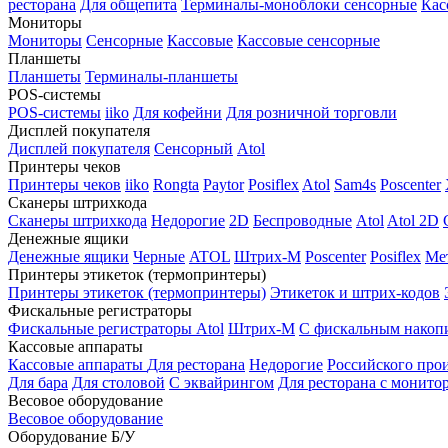
ресторана
Для общепита
Терминалы-моноблоки сенсорные
Кас
Мониторы
Мониторы
Сенсорные
Кассовые
Кассовые сенсорные
Планшеты
Планшеты
Терминалы-планшеты
POS-системы
POS-системы
iiko
Для кофейни
Для розничной торговли
Дисплей покупателя
Дисплей покупателя
Сенсорный
Atol
Принтеры чеков
Принтеры чеков
iiko
Rongta
Paytor
Posiflex
Atol
Sam4s
Poscenter
Сканеры штрихкода
Сканеры штрихкода
Недорогие
2D
Беспроводные
Atol
Atol 2D
Денежные ящики
Денежные ящики
Черные
ATOL
Штрих-М
Poscenter
Posiflex
Ме
Принтеры этикеток (термопринтеры)
Принтеры этикеток (термопринтеры)
Этикеток и штрих-кодов
Фискальные регистраторы
Фискальные регистраторы
Atol
Штрих-М
С фискальным накоп
Кассовые аппараты
Кассовые аппараты
Для ресторана
Недорогие
Российского про
Для бара
Для столовой
С эквайрингом
Для ресторана с монито
Весовое оборудование
Весовое оборудование
Оборудование Б/У