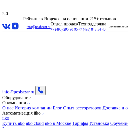
5.0
Рейтинг в Яндексе
на основании 215+ отзывов
Отдел продаж
Техподдержка
Заказать зво
info@posbazar.ru
+7 (495) 295-90-95
+7 (495) 843-54-46
info@posbazar.ru
Оборудование
О компании
О нас
История компании
Блог
Опыт рестораторов
Доставка и о
Автоматизация iiko
iiko
Купить iiko
iiko cloud
iiko в Москве
Тарифы
Установка
Обучени