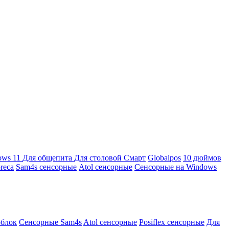
ows 11
Для общепита
Для столовой
Смарт
Globalpos
10 дюймов
reca
Sam4s сенсорные
Atol сенсорные
Сенсорные на Windows
облок
Сенсорные Sam4s
Atol сенсорные
Posiflex сенсорные
Для