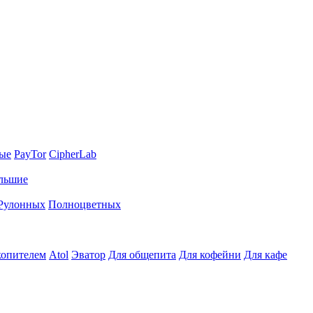
ные
PayTor
CipherLab
льшие
Рулонных
Полноцветных
копителем
Atol
Эватор
Для общепита
Для кофейни
Для кафе