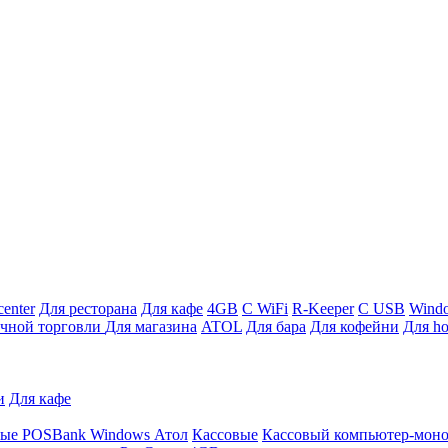
enter
Для ресторана
Для кафе
4GB
С WiFi
R-Keeper
С USB
Wind
ичной торговли
Для магазина
ATOL
Для бара
Для кофейни
Для ho
и
Для кафе
ные
POSBank
Windows
Атол
Кассовые
Кассовый компьютер-мон