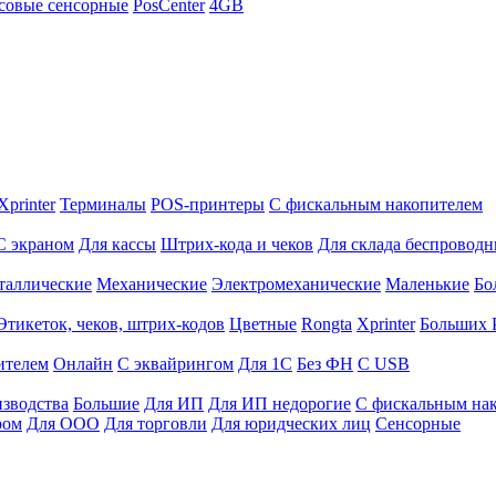
совые сенсорные
PosCenter
4GB
Xprinter
Терминалы
POS-принтеры
С фискальным накопителем
С экраном
Для кассы
Штрих-кода и чеков
Для склада беспровод
таллические
Механические
Электромеханические
Маленькие
Бо
Этикеток, чеков, штрих-кодов
Цветные
Rongta
Xprinter
Больших
ителем
Онлайн
С эквайрингом
Для 1С
Без ФН
С USB
изводства
Большие
Для ИП
Для ИП недорогие
С фискальным на
ром
Для ООО
Для торговли
Для юридческих лиц
Сенсорные