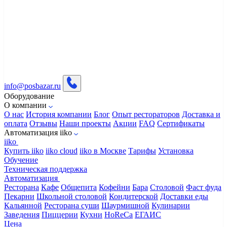
info@posbazar.ru
Оборудование
О компании
О нас
История компании
Блог
Опыт рестораторов
Доставка и
оплата
Отзывы
Наши проекты
Акции
FAQ
Сертификаты
Автоматизация iiko
iiko
Купить iiko
iiko cloud
iiko в Москве
Тарифы
Установка
Обучение
Техническая поддержка
Автоматизация
Ресторана
Кафе
Общепита
Кофейни
Бара
Столовой
Фаст фуда
Пекарни
Школьной столовой
Кондитерской
Доставки еды
Кальянной
Ресторана суши
Шаурмишной
Кулинарии
Заведения
Пиццерии
Кухни
HoReCa
ЕГАИС
Цена