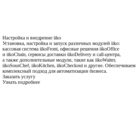
Настройка и внедрение iiko
Установка, настройка и запуск различных модулей iiko:
кассовая система iikoFront, офисные решения iikoOffice
и iikoChain, сервисы доставки iikoDelivery и call-центра,
а также дополнительные модули, такие как iikoWaiter,
iikoSousChef, iikoKitchen, iikoCheckout и другие. Обеспечиваем
комплексный подход для автоматизации бизнеса.
Заказать услугу
Узнать подробнее