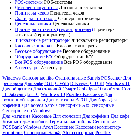
POS-системы
POS-системы
Дисплей покупателя
Дисплей покупателя
Принтеры чеков
Принтеры чеков
Сканеры штрихкода
Сканеры штрихкода
Денежные ящики
Денежные ящики
Принтеры этикеток (термопринтеры)
Принтеры
этикеток (термопринтеры)
Фискальные регистраторы
Фискальные регистраторы
Кассовые аппараты
Кассовые аппараты
Весовое оборудование
Весовое оборудование
Оборудование Б/У
Оборудование Б/У
Все POS-оборудование
Все POS-оборудование
Аксессуары
Аксессуары
Windows
Сенсорные
iiko
Стационарные
Sam4s
POScenter
Для
ресторана
Для кафе
4GB
С WiFi
R-Keeper
С USB
Windows 11
Для общепита
Для столовой
Смарт
Globalpos
10 дюймов
Core
i3
Datavan
Для 1С
Windows 10
Posiflex
Кассовые
Для
розничной торговли
Для магазина
ATOL
Для бара
Для
кофейни
Для horeca
Sam4s сенсорные
Atol сенсорные
Сенсорные на Windows
Для магазина
Кассовые
Для столовой
Для кофейни
Для кафе
Компьютер-моноблок
Терминал-моноблок
Сенсорные
POSBank
Windows
Атол
Кассовые
Кассовый компьютер-
моноблок
Сенсорные Sam4s
Atol сенсорные
Posiflex