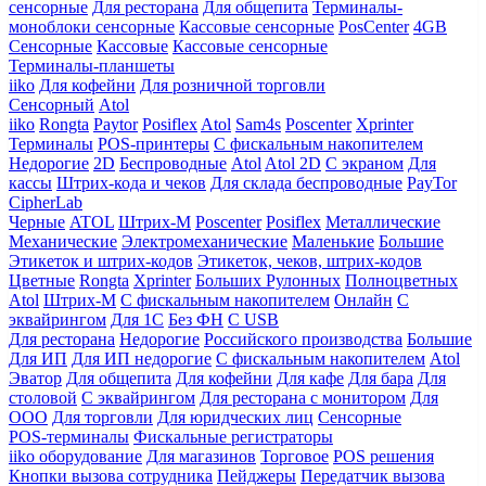
сенсорные
Для ресторана
Для общепита
Терминалы-
моноблоки сенсорные
Кассовые сенсорные
PosCenter
4GB
Сенсорные
Кассовые
Кассовые сенсорные
Терминалы-планшеты
iiko
Для кофейни
Для розничной торговли
Сенсорный
Atol
iiko
Rongta
Paytor
Posiflex
Atol
Sam4s
Poscenter
Xprinter
Терминалы
POS-принтеры
С фискальным накопителем
Недорогие
2D
Беспроводные
Atol
Atol 2D
С экраном
Для
кассы
Штрих-кода и чеков
Для склада беспроводные
PayTor
CipherLab
Черные
ATOL
Штрих-М
Poscenter
Posiflex
Металлические
Механические
Электромеханические
Маленькие
Большие
Этикеток и штрих-кодов
Этикеток, чеков, штрих-кодов
Цветные
Rongta
Xprinter
Больших
Рулонных
Полноцветных
Atol
Штрих-М
С фискальным накопителем
Онлайн
С
эквайрингом
Для 1С
Без ФН
С USB
Для ресторана
Недорогие
Российского производства
Большие
Для ИП
Для ИП недорогие
С фискальным накопителем
Atol
Эватор
Для общепита
Для кофейни
Для кафе
Для бара
Для
столовой
С эквайрингом
Для ресторана с монитором
Для
ООО
Для торговли
Для юридческих лиц
Сенсорные
POS-терминалы
Фискальные регистраторы
iiko оборудование
Для магазинов
Торговое
POS решения
Кнопки вызова сотрудника
Пейджеры
Передатчик вызова