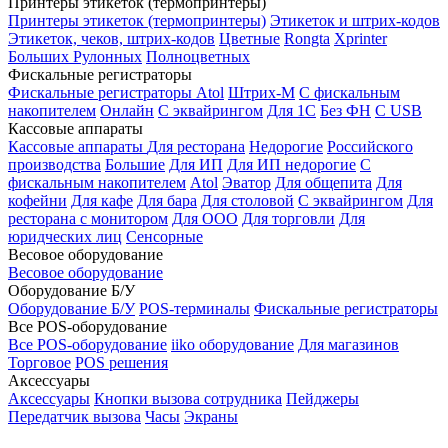
Принтеры этикеток (термопринтеры)
Принтеры этикеток (термопринтеры)
Этикеток и штрих-кодов
Этикеток, чеков, штрих-кодов
Цветные
Rongta
Xprinter
Больших
Рулонных
Полноцветных
Фискальные регистраторы
Фискальные регистраторы
Atol
Штрих-М
С фискальным
накопителем
Онлайн
С эквайрингом
Для 1С
Без ФН
С USB
Кассовые аппараты
Кассовые аппараты
Для ресторана
Недорогие
Российского
производства
Большие
Для ИП
Для ИП недорогие
С
фискальным накопителем
Atol
Эватор
Для общепита
Для
кофейни
Для кафе
Для бара
Для столовой
С эквайрингом
Для
ресторана с монитором
Для ООО
Для торговли
Для
юридческих лиц
Сенсорные
Весовое оборудование
Весовое оборудование
Оборудование Б/У
Оборудование Б/У
POS-терминалы
Фискальные регистраторы
Все POS-оборудование
Все POS-оборудование
iiko оборудование
Для магазинов
Торговое
POS решения
Аксессуары
Аксессуары
Кнопки вызова сотрудника
Пейджеры
Передатчик вызова
Часы
Экраны