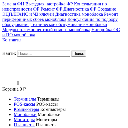
Замена ФН
Выездная настройка ФР
Консультация по
неисправности ФР
Ремонт ФР
Диагностика ФР
Создание
ЭЦП/ЕГАИС и ЧЗ ключей
Диагностика моноблока
Ремонт
периферийных сбоев моноблока
Консультация по подбору
оборудования
Техническое обслуживание моноблока
Модульно-компонентный ремонт моноблока
Настройка ОС
и ПО моноблока
Контакты
Найти:
0
Корзина
0
₽
Терминалы
Терминалы
POS-кассы
POS-кассы
Компьютеры
Компьютеры
Моноблоки
Моноблоки
Мониторы
Мониторы
Планшеты
Планшеты