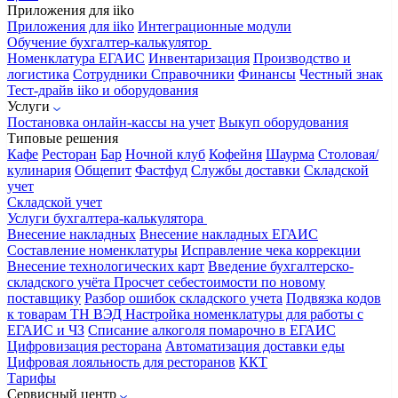
Приложения для iiko
Приложения для iiko
Интеграционные модули
Обучение бухгалтер-калькулятор
Номенклатура
ЕГАИС
Инвентаризация
Производство и
логистика
Сотрудники
Справочники
Финансы
Честный знак
Тест-драйв iiko и оборудования
Услуги
Постановка онлайн-кассы на учет
Выкуп оборудования
Типовые решения
Кафе
Ресторан
Бар
Ночной клуб
Кофейня
Шаурма
Столовая/
кулинария
Общепит
Фастфуд
Службы доставки
Складской
учет
Складской учет
Услуги бухгалтера-калькулятора
Внесение накладных
Внесение накладных ЕГАИС
Составление номенклатуры
Исправление чека коррекции
Внесение технологических карт
Введение бухгалтерско-
складского учёта
Просчет себестоимости по новому
поставщику
Разбор ошибок складского учета
Подвязка кодов
к товарам ТН ВЭД
Настройка номенклатуры для работы с
ЕГАИС и ЧЗ
Списание алкоголя помарочно в ЕГАИС
Цифровизация ресторана
Автоматизация доставки еды
Цифровая лояльность для ресторанов
ККТ
Тарифы
Сервисный центр