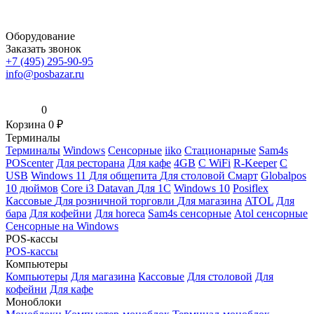
Оборудование
Заказать звонок
+7 (495) 295-90-95
info@posbazar.ru
0
Корзина
0
₽
Терминалы
Терминалы
Windows
Сенсорные
iiko
Стационарные
Sam4s
POScenter
Для ресторана
Для кафе
4GB
С WiFi
R-Keeper
С
USB
Windows 11
Для общепита
Для столовой
Смарт
Globalpos
10 дюймов
Core i3
Datavan
Для 1С
Windows 10
Posiflex
Кассовые
Для розничной торговли
Для магазина
ATOL
Для
бара
Для кофейни
Для horeca
Sam4s сенсорные
Atol сенсорные
Сенсорные на Windows
POS-кассы
POS-кассы
Компьютеры
Компьютеры
Для магазина
Кассовые
Для столовой
Для
кофейни
Для кафе
Моноблоки