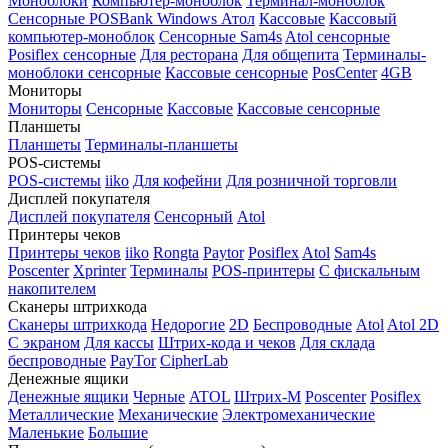
Моноблоки
Компьютер-моноблок
Терминал-моноблок
Сенсорные
POSBank
Windows
Атол
Кассовые
Кассовый
компьютер-моноблок
Сенсорные Sam4s
Atol сенсорные
Posiflex сенсорные
Для ресторана
Для общепита
Терминалы-
моноблоки сенсорные
Кассовые сенсорные
PosCenter
4GB
Мониторы
Мониторы
Сенсорные
Кассовые
Кассовые сенсорные
Планшеты
Планшеты
Терминалы-планшеты
POS-системы
POS-системы
iiko
Для кофейни
Для розничной торговли
Дисплей покупателя
Дисплей покупателя
Сенсорный
Atol
Принтеры чеков
Принтеры чеков
iiko
Rongta
Paytor
Posiflex
Atol
Sam4s
Poscenter
Xprinter
Терминалы
POS-принтеры
С фискальным
накопителем
Сканеры штрихкода
Сканеры штрихкода
Недорогие
2D
Беспроводные
Atol
Atol 2D
С экраном
Для кассы
Штрих-кода и чеков
Для склада
беспроводные
PayTor
CipherLab
Денежные ящики
Денежные ящики
Черные
ATOL
Штрих-М
Poscenter
Posiflex
Металлические
Механические
Электромеханические
Маленькие
Большие