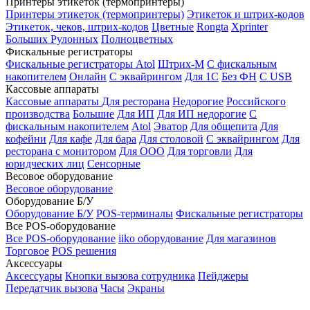
Принтеры этикеток (термопринтеры)
Принтеры этикеток (термопринтеры)
Этикеток и штрих-кодов
Этикеток, чеков, штрих-кодов
Цветные
Rongta
Xprinter
Больших
Рулонных
Полноцветных
Фискальные регистраторы
Фискальные регистраторы
Atol
Штрих-М
С фискальным
накопителем
Онлайн
С эквайрингом
Для 1С
Без ФН
С USB
Кассовые аппараты
Кассовые аппараты
Для ресторана
Недорогие
Российского
производства
Большие
Для ИП
Для ИП недорогие
С
фискальным накопителем
Atol
Эватор
Для общепита
Для
кофейни
Для кафе
Для бара
Для столовой
С эквайрингом
Для
ресторана с монитором
Для ООО
Для торговли
Для
юридческих лиц
Сенсорные
Весовое оборудование
Весовое оборудование
Оборудование Б/У
Оборудование Б/У
POS-терминалы
Фискальные регистраторы
Все POS-оборудование
Все POS-оборудование
iiko оборудование
Для магазинов
Торговое
POS решения
Аксессуары
Аксессуары
Кнопки вызова сотрудника
Пейджеры
Передатчик вызова
Часы
Экраны