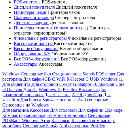
POS-системы
POS-системы
Дисплей покупателя
Дисплей покупателя
Принтеры чеков
Принтеры чеков
Сканеры штрихкода
Сканеры штрихкода
Денежные ящики
Денежные ящики
Принтеры этикеток (термопринтеры)
Принтеры
этикеток (термопринтеры)
Фискальные регистраторы
Фискальные регистраторы
Кассовые аппараты
Кассовые аппараты
Весовое оборудование
Весовое оборудование
Оборудование Б/У
Оборудование Б/У
Все POS-оборудование
Все POS-оборудование
Аксессуары
Аксессуары
Windows
Сенсорные
iiko
Стационарные
Sam4s
POScenter
Для
ресторана
Для кафе
4GB
С WiFi
R-Keeper
С USB
Windows 11
Для общепита
Для столовой
Смарт
Globalpos
10 дюймов
Core
i3
Datavan
Для 1С
Windows 10
Posiflex
Кассовые
Для
розничной торговли
Для магазина
ATOL
Для бара
Для
кофейни
Для horeca
Sam4s сенсорные
Atol сенсорные
Сенсорные на Windows
Для магазина
Кассовые
Для столовой
Для кофейни
Для кафе
Компьютер-моноблок
Терминал-моноблок
Сенсорные
POSBank
Windows
Атол
Кассовые
Кассовый компьютер-
моноблок
Сенсорные Sam4s
Atol сенсорные
Posiflex