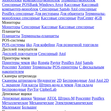
Моноблоки
Компьютер-моноблок
Терминал-моноблок
Сенсорные
POSBank
Windows
Атол
Кассовые
Кассовый
компьютер-моноблок
Сенсорные Sam4s
Atol сенсорные
Posiflex сенсорные
Для ресторана
Для общепита
Терминалы-
моноблоки сенсорные
Кассовые сенсорные
PosCenter
4GB
Мониторы
Мониторы
Сенсорные
Кассовые
Кассовые сенсорные
Планшеты
Планшеты
Терминалы-планшеты
POS-системы
POS-системы
iiko
Для кофейни
Для розничной торговли
Дисплей покупателя
Дисплей покупателя
Сенсорный
Atol
Принтеры чеков
Принтеры чеков
iiko
Rongta
Paytor
Posiflex
Atol
Sam4s
Poscenter
Xprinter
Терминалы
POS-принтеры
С фискальным
накопителем
Сканеры штрихкода
Сканеры штрихкода
Недорогие
2D
Беспроводные
Atol
Atol 2D
С экраном
Для кассы
Штрих-кода и чеков
Для склада
беспроводные
PayTor
CipherLab
Денежные ящики
Денежные ящики
Черные
ATOL
Штрих-М
Poscenter
Posiflex
Металлические
Механические
Электромеханические
Маленькие
Большие