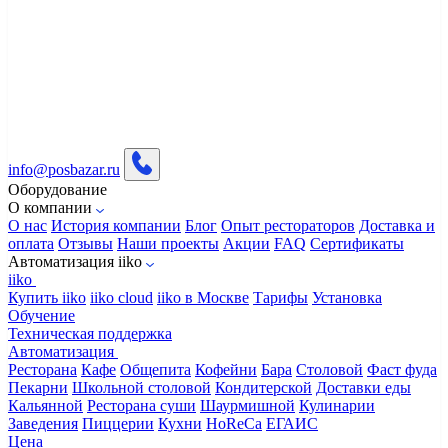
info@posbazar.ru
Оборудование
О компании
О нас
История компании
Блог
Опыт рестораторов
Доставка и
оплата
Отзывы
Наши проекты
Акции
FAQ
Сертификаты
Автоматизация iiko
iiko
Купить iiko
iiko cloud
iiko в Москве
Тарифы
Установка
Обучение
Техническая поддержка
Автоматизация
Ресторана
Кафе
Общепита
Кофейни
Бара
Столовой
Фаст фуда
Пекарни
Школьной столовой
Кондитерской
Доставки еды
Кальянной
Ресторана суши
Шаурмишной
Кулинарии
Заведения
Пиццерии
Кухни
HoReCa
ЕГАИС
Цена