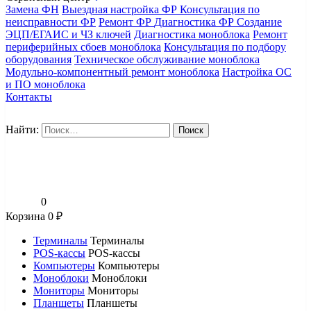
Замена ФН
Выездная настройка ФР
Консультация по
неисправности ФР
Ремонт ФР
Диагностика ФР
Создание
ЭЦП/ЕГАИС и ЧЗ ключей
Диагностика моноблока
Ремонт
периферийных сбоев моноблока
Консультация по подбору
оборудования
Техническое обслуживание моноблока
Модульно-компонентный ремонт моноблока
Настройка ОС
и ПО моноблока
Контакты
Найти:
0
Корзина
0
₽
Терминалы
Терминалы
POS-кассы
POS-кассы
Компьютеры
Компьютеры
Моноблоки
Моноблоки
Мониторы
Мониторы
Планшеты
Планшеты