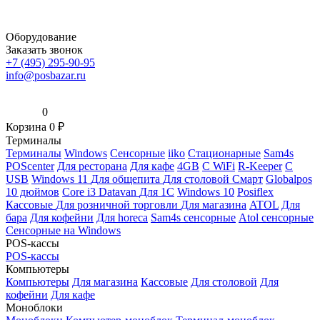
Оборудование
Заказать звонок
+7 (495) 295-90-95
info@posbazar.ru
0
Корзина
0
₽
Терминалы
Терминалы
Windows
Сенсорные
iiko
Стационарные
Sam4s
POScenter
Для ресторана
Для кафе
4GB
С WiFi
R-Keeper
С
USB
Windows 11
Для общепита
Для столовой
Смарт
Globalpos
10 дюймов
Core i3
Datavan
Для 1С
Windows 10
Posiflex
Кассовые
Для розничной торговли
Для магазина
ATOL
Для
бара
Для кофейни
Для horeca
Sam4s сенсорные
Atol сенсорные
Сенсорные на Windows
POS-кассы
POS-кассы
Компьютеры
Компьютеры
Для магазина
Кассовые
Для столовой
Для
кофейни
Для кафе
Моноблоки