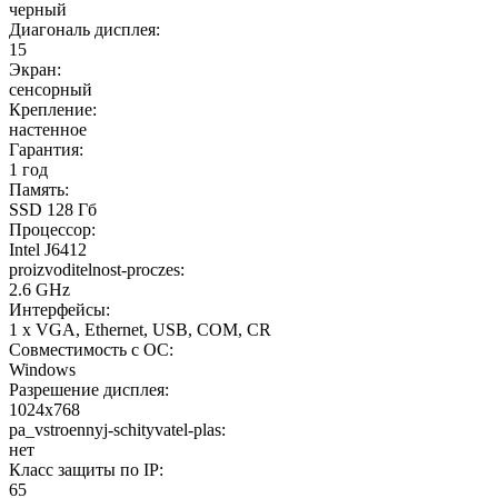
черный
Диагональ дисплея:
15
Экран:
сенсорный
Крепление:
настенное
Гарантия:
1 год
Память:
SSD 128 Гб
Процессор:
Intel J6412
proizvoditelnost-proczes:
2.6 GHz
Интерфейсы:
1 x VGA, Ethernet, USB, COM, CR
Совместимость с ОС:
Windows
Разрешение дисплея:
1024x768
pa_vstroennyj-schityvatel-plas:
нет
Класс защиты по IP:
65