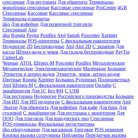
сенсорные
Для ресторана
Для общепита
Терминалы-
моноблоки сенсорные
Кассовые сенсорные
PosCenter
4GB
Сенсорные
Кассовые
Кассовые сенсорные
Терминалы-планшеты
iiko
Для кофейни
Для розничной торговли
Сенсорный
Atol
iiko
Rongta
Paytor
Posiflex
Atol
Sam4s
Poscenter
Xprinter
Терминалы
POS-принтеры
С фискальным накопителем
Недорогие
2D
Беспроводные
Atol
Atol 2D
С экраном
Для
кассы
Штрих-кода и чеков
Для склада беспроводные
PayTor
CipherLab
Черные
ATOL
Штрих-М
Poscenter
Posiflex
Металлические
Механические
Электромеханические
Маленькие
Большие
Этикеток и штрих-кодов
Этикеток, чеков, штрих-кодов
Цветные
Rongta
Xprinter
Больших
Рулонных
Полноцветных
Atol
Штрих-М
С фискальным накопителем
Онлайн
С
эквайрингом
Для 1С
Без ФН
С USB
Для ресторана
Недорогие
Российского производства
Большие
Для ИП
Для ИП недорогие
С фискальным накопителем
Atol
Эватор
Для общепита
Для кофейни
Для кафе
Для бара
Для
столовой
С эквайрингом
Для ресторана с монитором
Для
ООО
Для торговли
Для юридческих лиц
Сенсорные
POS-терминалы
Фискальные регистраторы
iiko оборудование
Для магазинов
Торговое
POS решения
Кнопки вызова сотрудника
Пейджеры
Передатчик вызова