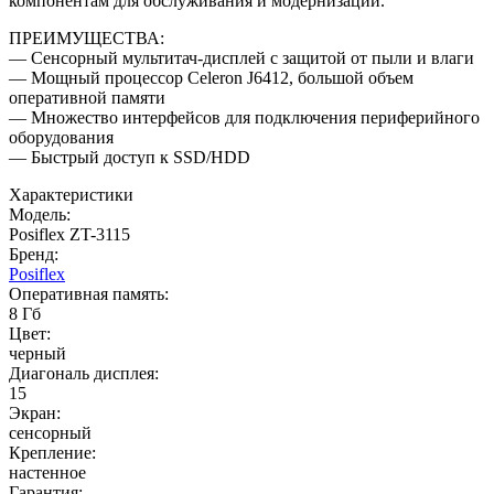
компонентам для обслуживания и модернизации.
ПРЕИМУЩЕСТВА:
— Сенсорный мультитач-дисплей с защитой от пыли и влаги
— Мощный процессор Celeron J6412, большой объем
оперативной памяти
— Множество интерфейсов для подключения периферийного
оборудования
— Быстрый доступ к SSD/HDD
Характеристики
Модель:
Posiflex ZT-3115
Бренд:
Posiflex
Оперативная память:
8 Гб
Цвет:
черный
Диагональ дисплея:
15
Экран:
сенсорный
Крепление:
настенное
Гарантия: