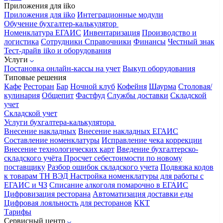
Приложения для iiko
Приложения для iiko
Интеграционные модули
Обучение бухгалтер-калькулятор
Номенклатура
ЕГАИС
Инвентаризация
Производство и
логистика
Сотрудники
Справочники
Финансы
Честный знак
Тест-драйв iiko и оборудования
Услуги
Постановка онлайн-кассы на учет
Выкуп оборудования
Типовые решения
Кафе
Ресторан
Бар
Ночной клуб
Кофейня
Шаурма
Столовая/
кулинария
Общепит
Фастфуд
Службы доставки
Складской
учет
Складской учет
Услуги бухгалтера-калькулятора
Внесение накладных
Внесение накладных ЕГАИС
Составление номенклатуры
Исправление чека коррекции
Внесение технологических карт
Введение бухгалтерско-
складского учёта
Просчет себестоимости по новому
поставщику
Разбор ошибок складского учета
Подвязка кодов
к товарам ТН ВЭД
Настройка номенклатуры для работы с
ЕГАИС и ЧЗ
Списание алкоголя помарочно в ЕГАИС
Цифровизация ресторана
Автоматизация доставки еды
Цифровая лояльность для ресторанов
ККТ
Тарифы
Сервисный центр