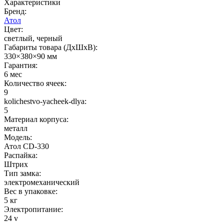
Характеристики
Бренд:
Атол
Цвет:
светлый, черный
Габариты товара (ДxШxВ):
330×380×90 мм
Гарантия:
6 мес
Количество ячеек:
9
kolichestvo-yacheek-dlya:
5
Материал корпуса:
металл
Модель:
Атол CD-330
Распайка:
Штрих
Тип замка:
электромеханический
Вес в упаковке:
5 кг
Электропитание:
24 v