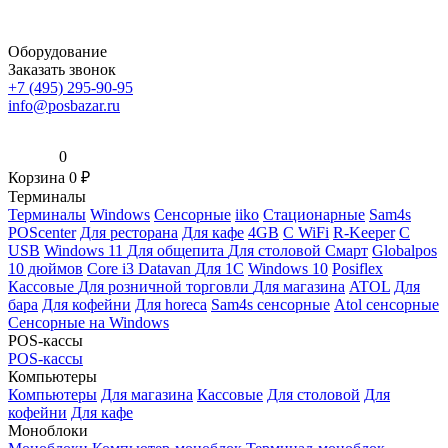
Оборудование
Заказать звонок
+7 (495) 295-90-95
info@posbazar.ru
0
Корзина
0
₽
Терминалы
Терминалы
Windows
Сенсорные
iiko
Стационарные
Sam4s
POScenter
Для ресторана
Для кафе
4GB
С WiFi
R-Keeper
С
USB
Windows 11
Для общепита
Для столовой
Смарт
Globalpos
10 дюймов
Core i3
Datavan
Для 1С
Windows 10
Posiflex
Кассовые
Для розничной торговли
Для магазина
ATOL
Для
бара
Для кофейни
Для horeca
Sam4s сенсорные
Atol сенсорные
Сенсорные на Windows
POS-кассы
POS-кассы
Компьютеры
Компьютеры
Для магазина
Кассовые
Для столовой
Для
кофейни
Для кафе
Моноблоки