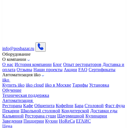
info@posbazar.ru
Оборудование
О компании
О нас
История компании
Блог
Опыт рестораторов
Доставка и
оплата
Отзывы
Наши проекты
Акции
FAQ
Сертификаты
Автоматизация iiko
iiko
Купить iiko
iiko cloud
iiko в Москве
Тарифы
Установка
Обучение
Техническая поддержка
Автоматизация
Ресторана
Кафе
Общепита
Кофейни
Бара
Столовой
Фаст фуда
Пекарни
Школьной столовой
Кондитерской
Доставки еды
Кальянной
Ресторана суши
Шаурмишной
Кулинарии
Заведения
Пиццерии
Кухни
HoReCa
ЕГАИС
Цена