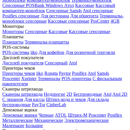
Моноблоки
Компьютер-моноблок
Терминал-моноблок
Сенсорные
POSBank
Windows
Атол
Кассовые
Кассовый
компьютер-моноблок
Сенсорные Sam4s
Atol сенсорные
Posiflex сенсорные
Для ресторана
Для общепита
Терминалы-
моноблоки сенсорные
Кассовые сенсорные
PosCenter
4GB
Мониторы
Мониторы
Сенсорные
Кассовые
Кассовые сенсорные
Планшеты
Планшеты
Терминалы-планшеты
POS-системы
POS-системы
iiko
Для кофейни
Для розничной торговли
Дисплей покупателя
Дисплей покупателя
Сенсорный
Atol
Принтеры чеков
Принтеры чеков
iiko
Rongta
Paytor
Posiflex
Atol
Sam4s
Poscenter
Xprinter
Терминалы
POS-принтеры
С фискальным
накопителем
Сканеры штрихкода
Сканеры штрихкода
Недорогие
2D
Беспроводные
Atol
Atol 2D
С экраном
Для кассы
Штрих-кода и чеков
Для склада
беспроводные
PayTor
CipherLab
Денежные ящики
Денежные ящики
Черные
ATOL
Штрих-М
Poscenter
Posiflex
Металлические
Механические
Электромеханические
Маленькие
Большие