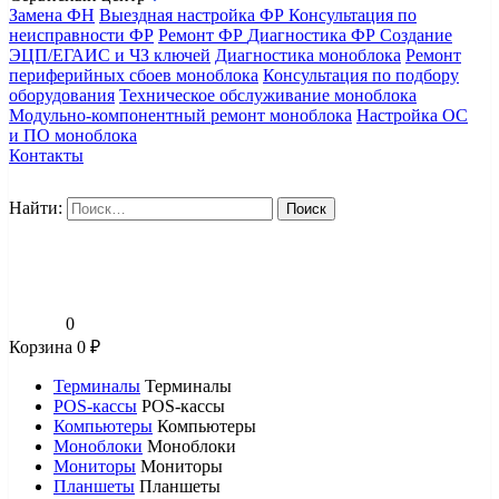
Замена ФН
Выездная настройка ФР
Консультация по
неисправности ФР
Ремонт ФР
Диагностика ФР
Создание
ЭЦП/ЕГАИС и ЧЗ ключей
Диагностика моноблока
Ремонт
периферийных сбоев моноблока
Консультация по подбору
оборудования
Техническое обслуживание моноблока
Модульно-компонентный ремонт моноблока
Настройка ОС
и ПО моноблока
Контакты
Найти:
0
Корзина
0
₽
Терминалы
Терминалы
POS-кассы
POS-кассы
Компьютеры
Компьютеры
Моноблоки
Моноблоки
Мониторы
Мониторы
Планшеты
Планшеты