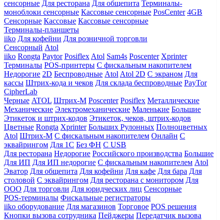
сенсорные
Для ресторана
Для общепита
Терминалы-
моноблоки сенсорные
Кассовые сенсорные
PosCenter
4GB
Сенсорные
Кассовые
Кассовые сенсорные
Терминалы-планшеты
iiko
Для кофейни
Для розничной торговли
Сенсорный
Atol
iiko
Rongta
Paytor
Posiflex
Atol
Sam4s
Poscenter
Xprinter
Терминалы
POS-принтеры
С фискальным накопителем
Недорогие
2D
Беспроводные
Atol
Atol 2D
С экраном
Для
кассы
Штрих-кода и чеков
Для склада беспроводные
PayTor
CipherLab
Черные
ATOL
Штрих-М
Poscenter
Posiflex
Металлические
Механические
Электромеханические
Маленькие
Большие
Этикеток и штрих-кодов
Этикеток, чеков, штрих-кодов
Цветные
Rongta
Xprinter
Больших
Рулонных
Полноцветных
Atol
Штрих-М
С фискальным накопителем
Онлайн
С
эквайрингом
Для 1С
Без ФН
С USB
Для ресторана
Недорогие
Российского производства
Большие
Для ИП
Для ИП недорогие
С фискальным накопителем
Atol
Эватор
Для общепита
Для кофейни
Для кафе
Для бара
Для
столовой
С эквайрингом
Для ресторана с монитором
Для
ООО
Для торговли
Для юридческих лиц
Сенсорные
POS-терминалы
Фискальные регистраторы
iiko оборудование
Для магазинов
Торговое
POS решения
Кнопки вызова сотрудника
Пейджеры
Передатчик вызова