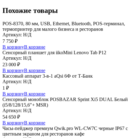
Похожие товары
POS-8370, 80 мм, USB, Ethernet, Bluetooth, POS-терминал,
термопринтер для малого бизнеса и ресторанов
Артикул: Н/Д
7 750
₽
В корзину
В корзине
Сенсорный планшет для iikoMini Lenovo Tab P12
Артикул: Н/Д
23 000
₽
В корзину
В корзине
Кассовый аппарат 3-в-1 aQsi 6Ф от Т-Банк
Артикул: Н/Д
1
₽
В корзину
В корзине
Сенсорный моноблок POSBAZAR Sprint Хi5 DUAL Белый
(i5/8/128/15,6″+ MSR)
Артикул: Н/Д
54 650
₽
В корзину
В корзине
Часы-пейджер премиум Qwik.pro WL-CW7C черные IP67 с
цветным экраном для ресторанов кафе