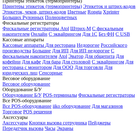
Принтеры этикеток (термопринтеры)
Принтеры этикеток (термопринтеры)
Этикеток и штрих-кодов
Этикеток, чеков, штрих-кодов
Цветные
Rongta
Xprinter
Больших
Рулонных
Полноцветных
Фискальные регистраторы
Фискальные регистраторы
Atol
Штрих-М
С фискальным
накопителем
Онлайн
С эквайрингом
Для 1С
Без ФН
С USB
Кассовые аппараты
Кассовые аппараты
Для ресторана
Недорогие
Российского
производства
Большие
Для ИП
Для ИП недорогие
С
фискальным накопителем
Atol
Эватор
Для общепита
Для
кофейни
Для кафе
Для бара
Для столовой
С эквайрингом
Для
ресторана с монитором
Для ООО
Для торговли
Для
юридческих лиц
Сенсорные
Весовое оборудование
Весовое оборудование
Оборудование Б/У
Оборудование Б/У
POS-терминалы
Фискальные регистраторы
Все POS-оборудование
Все POS-оборудование
iiko оборудование
Для магазинов
Торговое
POS решения
Аксессуары
Аксессуары
Кнопки вызова сотрудника
Пейджеры
Передатчик вызова
Часы
Экраны