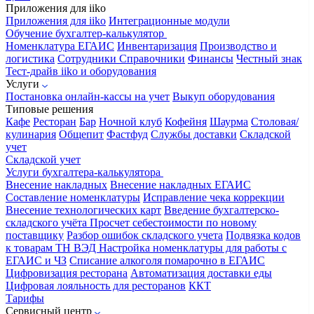
Приложения для iiko
Приложения для iiko
Интеграционные модули
Обучение бухгалтер-калькулятор
Номенклатура
ЕГАИС
Инвентаризация
Производство и
логистика
Сотрудники
Справочники
Финансы
Честный знак
Тест-драйв iiko и оборудования
Услуги
Постановка онлайн-кассы на учет
Выкуп оборудования
Типовые решения
Кафе
Ресторан
Бар
Ночной клуб
Кофейня
Шаурма
Столовая/
кулинария
Общепит
Фастфуд
Службы доставки
Складской
учет
Складской учет
Услуги бухгалтера-калькулятора
Внесение накладных
Внесение накладных ЕГАИС
Составление номенклатуры
Исправление чека коррекции
Внесение технологических карт
Введение бухгалтерско-
складского учёта
Просчет себестоимости по новому
поставщику
Разбор ошибок складского учета
Подвязка кодов
к товарам ТН ВЭД
Настройка номенклатуры для работы с
ЕГАИС и ЧЗ
Списание алкоголя помарочно в ЕГАИС
Цифровизация ресторана
Автоматизация доставки еды
Цифровая лояльность для ресторанов
ККТ
Тарифы
Сервисный центр