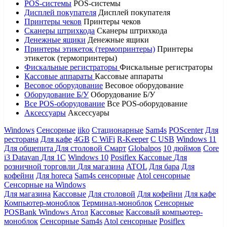
POS-системы
POS-системы
Дисплей покупателя
Дисплей покупателя
Принтеры чеков
Принтеры чеков
Сканеры штрихкода
Сканеры штрихкода
Денежные ящики
Денежные ящики
Принтеры этикеток (термопринтеры)
Принтеры
этикеток (термопринтеры)
Фискальные регистраторы
Фискальные регистраторы
Кассовые аппараты
Кассовые аппараты
Весовое оборудование
Весовое оборудование
Оборудование Б/У
Оборудование Б/У
Все POS-оборудование
Все POS-оборудование
Аксессуары
Аксессуары
Windows
Сенсорные
iiko
Стационарные
Sam4s
POScenter
Для
ресторана
Для кафе
4GB
С WiFi
R-Keeper
С USB
Windows 11
Для общепита
Для столовой
Смарт
Globalpos
10 дюймов
Core
i3
Datavan
Для 1С
Windows 10
Posiflex
Кассовые
Для
розничной торговли
Для магазина
ATOL
Для бара
Для
кофейни
Для horeca
Sam4s сенсорные
Atol сенсорные
Сенсорные на Windows
Для магазина
Кассовые
Для столовой
Для кофейни
Для кафе
Компьютер-моноблок
Терминал-моноблок
Сенсорные
POSBank
Windows
Атол
Кассовые
Кассовый компьютер-
моноблок
Сенсорные Sam4s
Atol сенсорные
Posiflex